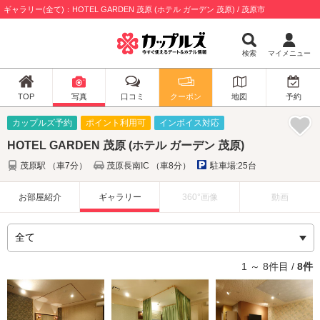
ギャラリー(全て)：HOTEL GARDEN 茂原 (ホテル ガーデン 茂原) / 茂原市
検索
マイメニュー
TOP
写真
口コミ
クーポン
地図
予約
カップルズ予約
ポイント利用可
インボイス対応
HOTEL GARDEN 茂原 (ホテル ガーデン 茂原)
茂原駅 （車7分）
茂原長南IC （車8分）
駐車場:25台
お部屋紹介
ギャラリー
360°画像
動画
1 ～ 8件目 /
8件