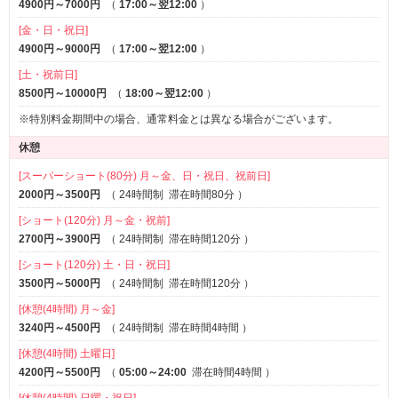
4900円～7000円
（
17:00～翌12:00
）
実施しております
ルームサービス
[金・日・祝日]
館内・客室において、消毒スプレー・次亜塩素酸による除菌、消
4900円～9000円
（
17:00～翌12:00
）
毒・換気清掃を行っております
また、スタッフの体調管理、こまめな手洗いうがい、アルコール
[土・祝前日]
による手指消毒の徹底しております
8500円～10000円
（
18:00～翌12:00
）
お客様の安心と安全を第一に考え、対策に取り組んでおります
※特別料金期間中の場合、通常料金とは異なる場合がございます。
ご安心しておくつろぎくださいm（＿ ＿）ｍ
休憩
サービス盛りだくさん
⇩ ⇩ ⇩
[スーパーショート(80分) 月～金、日・祝日、祝前日]
要CHECK
2000円～3500円
（
24時間制
滞在時間80分
）
◆無料最新オンデマンド設置
[ショート(120分) 月～金・祝前]
映画・ドラマ・アニメ・お笑いアダルトなどなど、
2700円～3900円
（
24時間制
滞在時間120分
）
毎月更新
観たかったあの映画やドラマがお部屋で観れちゃう
[ショート(120分) 土・日・祝日]
3500円～5000円
（
24時間制
滞在時間120分
）
◆ウェルカムドリンクサービス
[休憩(4時間) 月～金]
お一人様１杯無料 生ビールorソフトドリンクをお選びください
3240円～4500円
（
24時間制
滞在時間4時間
）
◆
全室ウォーターサーバー設置
[休憩(4時間) 土曜日]
◆
全室ハンディーマッサージャー設置
4200円～5500円
（
05:00～24:00
滞在時間4時間
）
◆全室携帯充電器設置
◆コスチューム＆セクシーランジェリーレンタル