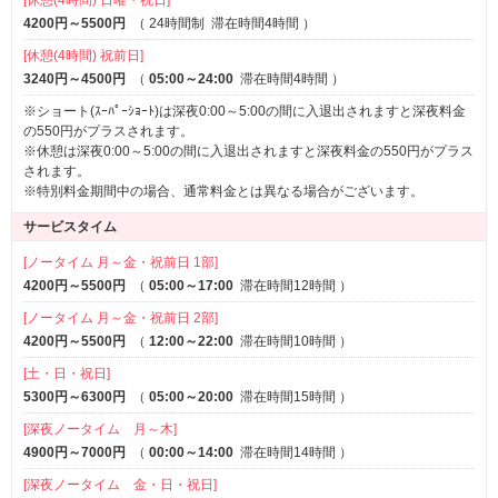
[休憩(4時間) 日曜・祝日]
（別途クリーニング代）
4200円～5500円
（
24時間制
滞在時間4時間
）
憧れのシチュエーションをお楽しみください
[休憩(4時間) 祝前日]
◆全室加湿器機能付き空気清浄機設置
3240円～4500円
（
05:00～24:00
滞在時間4時間
）
他店には負けないほどの
※ショート(ｽｰﾊﾟｰｼｮｰﾄ)は深夜0:00～5:00の間に入退出されますと深夜料金
サービス＆リーズナブルな価格
の550円がプラスされます。
その他季節のイベントも開催中
※休憩は深夜0:00～5:00の間に入退出されますと深夜料金の550円がプラス
ぜひ、遊Ｌａｂに足をお運びください
されます。
※特別料金期間中の場合、通常料金とは異なる場合がございます。
サービスタイム
[ノータイム 月～金・祝前日 1部]
4200円～5500円
（
05:00～17:00
滞在時間12時間
）
[ノータイム 月～金・祝前日 2部]
4200円～5500円
（
12:00～22:00
滞在時間10時間
）
[土・日・祝日]
5300円～6300円
（
05:00～20:00
滞在時間15時間
）
[深夜ノータイム 月～木]
4900円～7000円
（
00:00～14:00
滞在時間14時間
）
[深夜ノータイム 金・日・祝日]