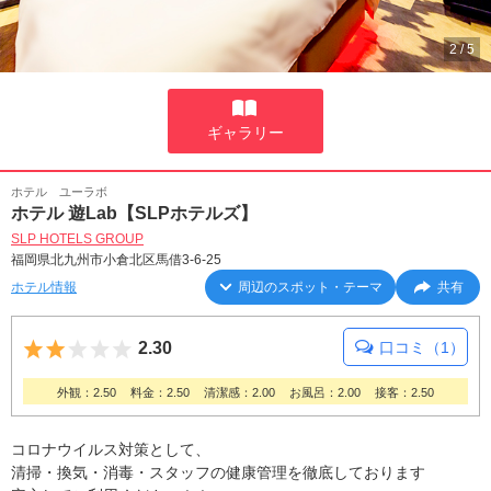
2
/
5
ギャラリー
ホテル ユーラボ
ホテル 遊Lab【SLPホテルズ】
SLP HOTELS GROUP
福岡県北九州市小倉北区馬借3-6-25
ホテル情報
周辺のスポット・テーマ
共有
5つ星のうち2
2.30
口コミ（1）
外観：2.50
料金：2.50
清潔感：2.00
お風呂：2.00
接客：2.50
コロナウイルス対策として、
清掃・換気・消毒・スタッフの健康管理を徹底しております