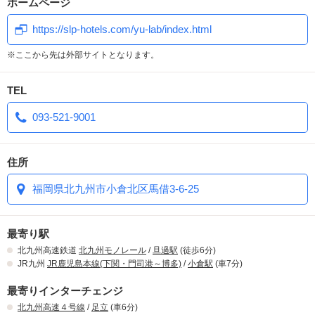
ホームページ
春･夏バージョンにリニューアル
https://slp-hotels.com/yu-lab/index.html
♡
(⁎ᵕᴗᵕ⁎)
♡
※ここから先は外部サイトとなります。
好評いただいております選べるサービスの
TEL
プレゼント内容を春夏にリニューアルしました。
093-521-9001
まだまだ手放せないマスクも明るいカラーに
また､これからの季節に必須アイテムの日焼け止めも
住所
ご用意しております
福岡県北九州市小倉北区馬借3-6-25
利用時間によって商品が変わりますので
＼
是非プレゼント選びも楽しんでください
／
✼••┈┈┈┈┈┈┈┈••✼
最寄り駅
北九州高速鉄道
北九州モノレール
/
旦過駅
(徒歩6分)
JR九州
JR鹿児島本線(下関・門司港～博多)
/
小倉駅
(車7分)
CMで話題の高機能加湿器
最寄りインターチェンジ
「エアドッグ モイ」を導入
北九州高速４号線
/
足立
(車6分)