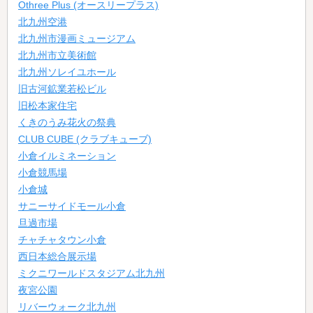
Othree Plus (オースリープラス)
北九州空港
北九州市漫画ミュージアム
北九州市立美術館
北九州ソレイユホール
旧古河鉱業若松ビル
旧松本家住宅
くきのうみ花火の祭典
CLUB CUBE (クラブキューブ)
小倉イルミネーション
小倉競馬場
小倉城
サニーサイドモール小倉
旦過市場
チャチャタウン小倉
西日本総合展示場
ミクニワールドスタジアム北九州
夜宮公園
リバーウォーク北九州