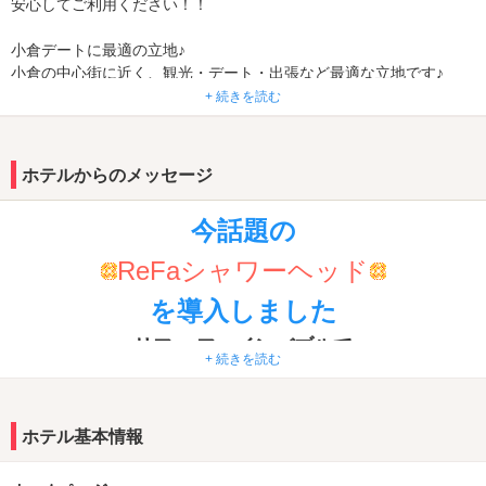
安心してご利用ください！！
小倉デートに最適の立地♪
小倉の中心街に近く、観光・デート・出張など最適な立地です♪
12時間ステイのノータイムがなんと！平日4200円～！！
+ 続きを読む
ホテルからのメッセージ
今話題の
ReFaシャワーヘッド
を導入しました
リファ ファインバブルで
+ 続きを読む
「美」
を思う存分磨いてください♪
✼••┈┈┈┈┈┈┈┈••✼
ホテル基本情報
選べるサービス