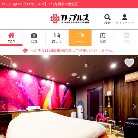
ホテル 遊Lab【SLPホテルズ】 / 北九州市小倉北区
検索
マイメニュー
TOP
写真
口コミ
クーポン
地図
予約
当ホテルは18歳未満の方はご利用いただけません。