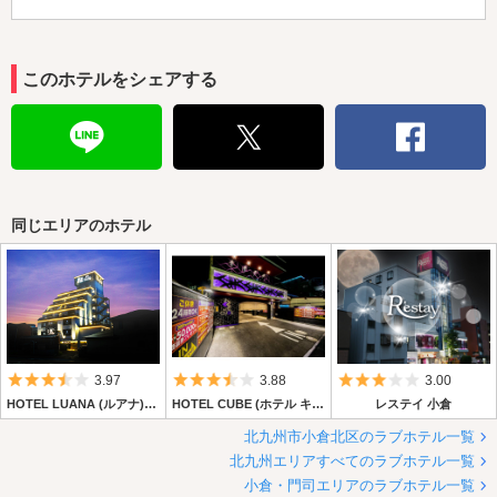
このホテルをシェアする
同じエリアのホテル
5つ星のうち3.5
5つ星のうち3.5
5つ星のうち3
3.97
3.88
3.00
HOTEL LUANA (ルアナ) 【HAYAMA HOTELS】
HOTEL CUBE (ホテル キューブ)
レステイ 小倉
北九州市小倉北区のラブホテル一覧
北九州エリアすべてのラブホテル一覧
小倉・門司エリアのラブホテル一覧