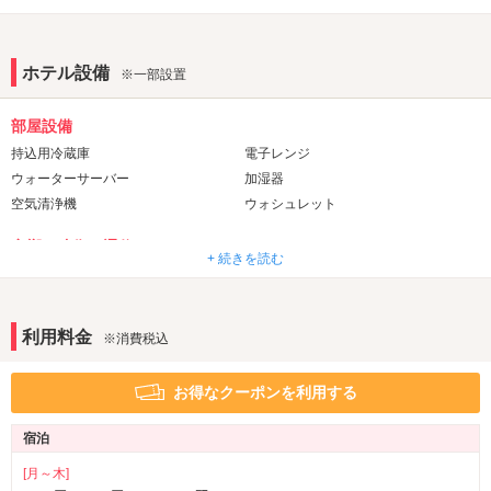
オゾンの力で常に清潔な水で加湿してくれ
クリーンな空間を演出してくれます。
ホテル設備
※一部設置
Dタイプのお部屋に設置しています
部屋設備
（冬季のみ導入となります）
持込用冷蔵庫
電子レンジ
✼••┈┈┈┈┈┈┈┈••✼
ウォーターサーバー
加湿器
空気清浄機
ウォシュレット
レンタルの
音響・映像・通信
+ 続きを読む
シャンプー・ボディーソープが
VOD
Wi-Fi
Android充電器
iPhone充電器
＼
新しくなりました
／
DVDプレーヤー
利用料金
※消費税込
この機会に
アメニティ
気になるシャンプーをお試し下さい
お得なクーポンを利用する
セレクトシャンプー
カールドライヤー
ヘアアイロン
電気マッサージ器
宿泊
✼••┈┈┈┈┈┈┈┈••✼
コスプレ
[月～木]
サービス
当ホテルでは新型コロナウイルス対策を