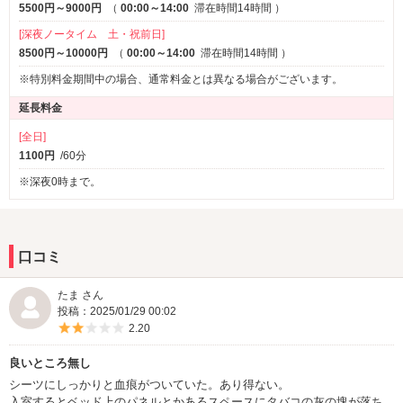
5500円～9000円
（
00:00～14:00
滞在時間14時間
）
[深夜ノータイム 土・祝前日]
8500円～10000円
（
00:00～14:00
滞在時間14時間
）
※特別料金期間中の場合、通常料金とは異なる場合がございます。
延長料金
[全日]
1100円
/60分
※深夜0時まで。
口コミ
たま さん
投稿：2025/01/29 00:02
5つ星のうち2
2.20
良いところ無し
シーツにしっかりと血痕がついていた。あり得ない。
入室するとベッド上のパネルとかあるスペースにタバコの灰の塊が落ち