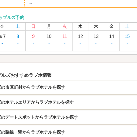
...
ップルズ予約
金
土
日
月
火
水
木
金
土
7
8
9
10
11
12
13
14
15
8/
-
-
-
-
-
-
-
-
-
プルズおすすめラブホ情報
庫の市区町村からラブホテルを探す
庫のホテルエリアからラブホテルを探す
庫のデートスポットからラブホテルを探す
庫の路線・駅からラブホテルを探す