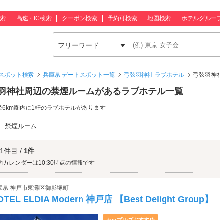
索
高速・IC検索
クーポン検索
予約可検索
地図検索
ホテルグルー
フリーワード
スポット検索
兵庫県 デートスポット一覧
弓弦羽神社 ラブホテル
弓弦羽神
羽神社周辺の禁煙ルームがあるラブホテル一覧
径6km圏内に1軒のラブホテルがあります
：
禁煙ルーム
 1件目 /
1件
約カレンダーは10:30時点の情報です
庫県 神戸市東灘区御影塚町
OTEL ELDIA Modern 神戸店 【Best Delight Group】
カップルズおすすめ