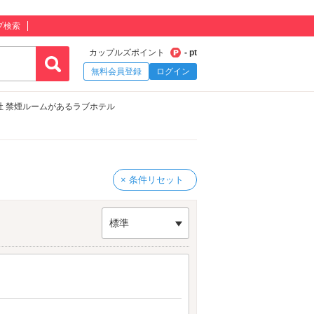
プ検索
カップルズポイント
- pt
無料会員登録
ログイン
社 禁煙ルームがあるラブホテル
× 条件リセット
標準