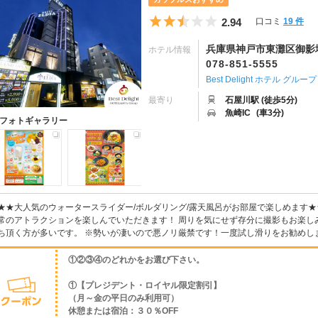
5つ星のうち2.5
2.94
口コミ
19 件
兵庫県神戸市東灘区御影塚町
ホテル情報
078-851-5555
Best Delight ホテル グループ
最寄り
石屋川駅 (徒歩5分)
魚崎IC
(車3分)
フォトギャラリー
★★大人気のウォータースライダー/ボルダリング/露天風呂がお部屋で楽しめます★★★
常のアトラクションを楽しんでいただきます！ 周りを気にせず存分に撮影もお楽し
ち頂く方が多いです。 ※勢いが凄いので悪ノリ厳禁です！一度試し滑りをお勧めします。 
①②③④のどれかをお選び下さい。
①【プレジデント・ロイヤル限定割引】
（月～金の平日のみ利用可）
休憩または宿泊：３０％OFF