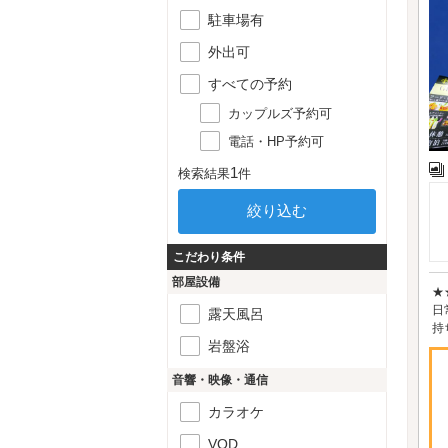
駐車場有
外出可
すべての予約
カップルズ予約可
電話・HP予約可
1
検索結果
件
こだわり条件
部屋設備
★
日
露天風呂
持
岩盤浴
音響・映像・通信
カラオケ
VOD