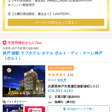
①【平日休憩限定・素休憩】3時間以上利用のお客様500円OFF
※メンバー割併用可
②【土曜日宿泊限定・素泊まり】1,000円OFF...
クーポン内容をもっと見る
弓弦羽神社から1.7km
兵庫県 神戸市東灘区御影塚町
神戸 御影 ラブホテル ホテル ポルト・ディ・マーレ神戸
（ポルト）
カップルズおすすめ
5つ星のうち4.5
4.52
口コミ
949 件
兵庫県神戸市東灘区御影塚町1-3-17
078-857-8151
石屋川駅 (徒歩8分)
魚崎IC
(車3分)
フォトギャラリー
Googleマップで開く