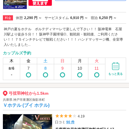
休憩
2,290 円 ～
サービスタイム
6,910 円 ～
宿泊
6,250 円 ～
料金
神戸の夏をホテル ポルテディマーレで楽しんで下さい！！ 阪神電車 石屋
川駅より徒歩５分！！ 阪神甲子園球場⚾、観戦前・観戦後、ご利用くださ
い！！ ７５インチテレビで観戦ください！！！ ハンドマッサージ機、全室導
入いたしました...
カップルズ予約
木
金
土
日
月
火
6
7
8
9
10
11
8/
-
もっと見る
弓弦羽神社から1.5km
兵庫県 神戸市東灘区御影本町
Ｖホテル (ブイ ホテル)
5つ星のうち4
4.19
口コミ
90 件