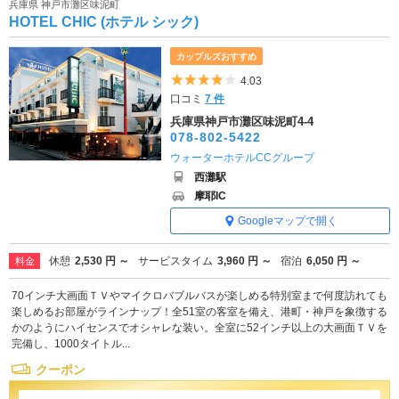
兵庫県 神戸市灘区味泥町
HOTEL CHIC (ホテル シック)
カップルズおすすめ
5つ星のうち4
4.03
口コミ
7 件
兵庫県神戸市灘区味泥町4-4
078-802-5422
ウォーターホテルCCグループ
西灘駅
摩耶IC
Googleマップで開く
休憩
2,530 円 ～
サービスタイム
3,960 円 ～
宿泊
6,050 円 ～
料金
70インチ大画面ＴＶやマイクロバブルバスが楽しめる特別室まで何度訪れても
楽しめるお部屋がラインナップ！全51室の客室を備え、港町・神戸を象徴する
かのようにハイセンスでオシャレな装い。全室に52インチ以上の大画面ＴＶを
完備し、1000タイトル...
クーポン