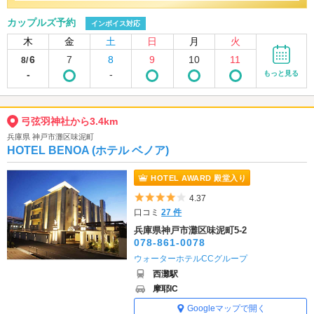
カップルズ予約
インボイス対応
木
金
土
日
月
火
6
7
8
9
10
11
8/
-
-
もっと見る
弓弦羽神社から3.4km
兵庫県 神戸市灘区味泥町
HOTEL BENOA (ホテル ベノア)
HOTEL AWARD 殿堂入り
5つ星のうち4
4.37
口コミ
27 件
兵庫県神戸市灘区味泥町5-2
078-861-0078
ウォーターホテルCCグループ
西灘駅
摩耶IC
Googleマップで開く