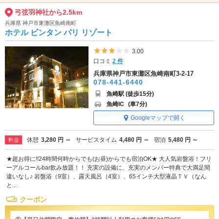
弓弦羽神社から2.5km
兵庫県 神戸市東灘区魚崎南町
ホテル ビンタン パリ リゾート
5つ星のうち3
3.00
口コミ
2 件
兵庫県神戸市東灘区魚崎南町3-2-17
078-441-6440
魚崎駅 (徒歩15分)
魚崎IC
(車7分)
Googleマップで開く
休憩
3,280 円 ～
サービスタイム
4,480 円 ～
宿泊
5,480 円 ～
料金
★超お得に!!24時間何時からでも(お昼)からでも宿泊OK★ 大人気岩盤浴！フリ
ーアルコールbar飲み放題！！ 充実の設備に、充実のメンバー特典で大満足間
違いなし♪ 岩盤浴（9室）、露天風呂（4室）、65インチ大型液晶ＴＶ（なん
と...
クーポン