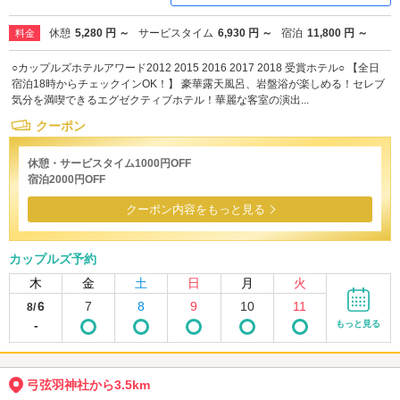
休憩
5,280 円 ～
サービスタイム
6,930 円 ～
宿泊
11,800 円 ～
料金
○カップルズホテルアワード2012 2015 2016 2017 2018 受賞ホテル○ 【全日
宿泊18時からチェックインOK！】 豪華露天風呂、岩盤浴が楽しめる！セレブ
気分を満喫できるエグゼクティブホテル！華麗な客室の演出...
クーポン
休憩・サービスタイム1000円OFF
宿泊2000円OFF
クーポン内容をもっと見る
カップルズ予約
木
金
土
日
月
火
6
7
8
9
10
11
8/
-
もっと見る
弓弦羽神社から3.5km