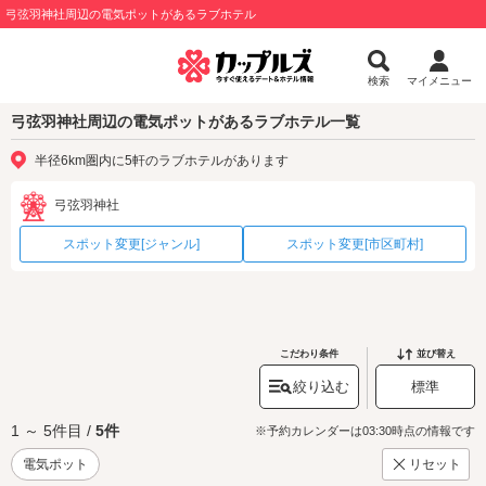
弓弦羽神社周辺の電気ポットがあるラブホテル
検索
マイメニュー
弓弦羽神社周辺の電気ポットがあるラブホテル一覧
半径6km圏内に5軒のラブホテルがあります
弓弦羽神社
スポット変更[ジャンル]
スポット変更[市区町村]
こだわり条件
並び替え
絞り込む
標準
1 ～ 5件目 /
5件
※予約カレンダーは03:30時点の情報です
電気ポット
リセット