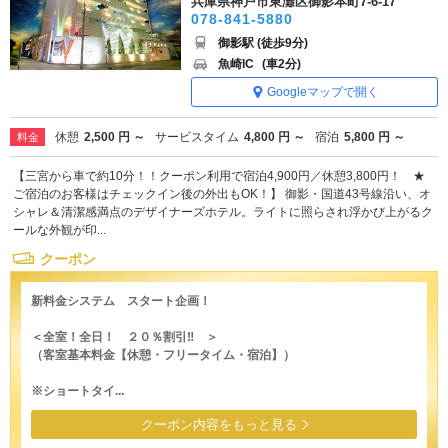
兵庫県神戸市東灘区御影本町7-6-17
078-841-5880
御影駅 (徒歩9分)
魚崎IC
(車2分)
Googleマップで開く
休憩
2,500 円 ～
サービスタイム
4,800 円 ～
宿泊
5,800 円 ～
料金
【三宮から車で約10分！！クーポン利用で宿泊4,900円／休憩3,800円！ ★
ご宿泊のお客様はチェックイン後の外出もOK！】 御影・国道43号線沿い、オ
シャレ＆清潔感満点のデザイナーズホテル。ライトに照らされ浮かび上がるク
ールな外観が印...
クーポン
新料金システム スタート企画！
＜全室！全日！ ２０％割引‼ ＞
（客室基本料金【休憩・フリータイム・宿泊】）
※ショートタイ...
クーポン内容をもっと見る