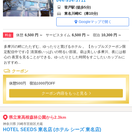
044-934-3711
登戸駅 (徒歩5分)
東名川崎IC
(車10分)
Googleマップで開く
休憩
6,500 円 ～
サービスタイム
6,500 円 ～
宿泊
10,300 円 ～
料金
多摩川の畔にたたずむ、ゆったりと寛げるホテル 。 【カップルズクーポン限
定配信中です♪】清潔感いっぱいの明るい部屋。昼は美しい多摩川、夜には都
心の 夜景を見ることができる。ゆったりとした時間をすごしたいカップルに
おすすめ...
クーポン
休憩500円 宿泊1000円OFF
クーポン内容をもっと見る
県立東高根森林公園から2.3km
神奈川県 川崎市宮前区犬蔵
HOTEL SEEDS 東名店 (ホテル シーズ 東名店)