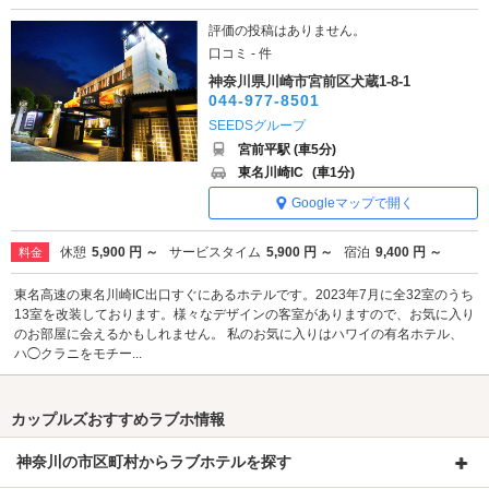
評価の投稿はありません。
口コミ - 件
神奈川県川崎市宮前区犬蔵1-8-1
044-977-8501
SEEDSグループ
宮前平駅 (車5分)
東名川崎IC
(車1分)
Googleマップで開く
休憩
5,900 円 ～
サービスタイム
5,900 円 ～
宿泊
9,400 円 ～
料金
東名高速の東名川崎IC出口すぐにあるホテルです。2023年7月に全32室のうち
13室を改装しております。様々なデザインの客室がありますので、お気に入り
のお部屋に会えるかもしれません。 私のお気に入りはハワイの有名ホテル、
ハ◯クラニをモチー...
カップルズおすすめラブホ情報
神奈川の市区町村からラブホテルを探す