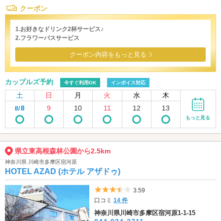
クーポン
1.お好きなドリンク2杯サービス♪
2.フラワーバスサービス
クーポン内容をもっと見る
カップルズ予約
今すぐ利用OK
インボイス対応
土
日
月
火
水
木
8
9
10
11
12
13
8/
もっと見る
県立東高根森林公園から2.5km
神奈川県 川崎市多摩区宿河原
HOTEL AZAD (ホテル アザドゥ)
5つ星のうち3.5
3.59
口コミ
14 件
神奈川県川崎市多摩区宿河原1-1-15