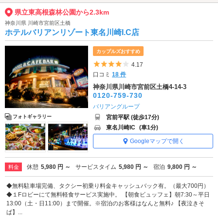
県立東高根森林公園から2.3km
神奈川県 川崎市宮前区土橋
ホテルバリアンリゾート東名川崎I.C店
カップルズおすすめ
5つ星のうち4
4.17
口コミ
18 件
神奈川県川崎市宮前区土橋4-14-3
0120-759-730
バリアングループ
宮前平駅 (徒歩17分)
フォトギャラリー
東名川崎IC
(車1分)
Googleマップで開く
休憩
5,980 円 ～
サービスタイム
5,980 円 ～
宿泊
9,800 円 ～
料金
◆無料駐車場完備、タクシー初乗り料金キャッシュバック有。（最大700円）
◆１Fロビーにて無料軽食サービス実施中。 【朝食ビュッフェ】朝7:30～平日
13:00（土・日11:00）まで開催。※宿泊のお客様はなんと無料♪ 【夜泣きそ
ば】...