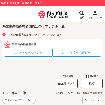
県立東高根森林公園周辺のラブホテル
検索
マイメニュー
県立東高根森林公園周辺のラブホテル一覧
半径8km圏内に3軒のラブホテルがあります
県立東高根森林公園
スポット変更[ジャンル]
スポット変更[市区町村]
こだわり条件
並び替え
絞り込む
標準
1 ～ 3件目 /
3件
※予約カレンダーは00:50時点の情報です
ブルーレイプレーヤー
リセット