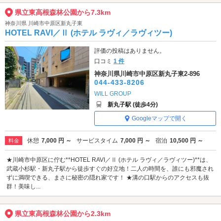
県立東高根森林公園から7.3km
神奈川県 川崎市中原区新丸子東
HOTEL RAVI／Ⅱ (ホテル ラヴィ／ラヴィツー)
評価の投稿はありません。
口コミ
1 件
神奈川県川崎市中原区新丸子東2-896
044-433-8206
WILL GROUP
新丸子駅 (徒歩4分)
Googleマップで開く
休憩
7,000 円 ～
サービスタイム
7,000 円 ～
宿泊
10,500 円 ～
料金
★川崎市中原区に佇む**HOTEL RAVI／Ⅱ (ホテル ラヴィ／ラヴィツー)**は、
武蔵小杉駅・新丸子駅から徒歩すぐの好立地！二人の時間を、誰にも邪魔され
ずに満喫できる、まさに秘密の隠れ家です！ ★溝の口駅からのアクセスも抜
群！美味し...
県立東高根森林公園から2.3km