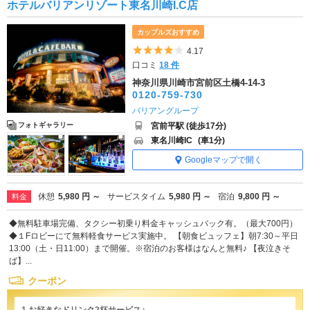
ホテルバリアンリゾート東名川崎I.C店
カップルズおすすめ
5つ星のうち4
4.17
口コミ
18 件
神奈川県川崎市宮前区土橋4-14-3
0120-759-730
バリアングループ
宮前平駅 (徒歩17分)
フォトギャラリー
東名川崎IC
(車1分)
Googleマップで開く
休憩
5,980 円 ～
サービスタイム
5,980 円 ～
宿泊
9,800 円 ～
料金
◆無料駐車場完備、タクシー初乗り料金キャッシュバック有。（最大700円）
◆１Fロビーにて無料軽食サービス実施中。 【朝食ビュッフェ】朝7:30～平日
13:00（土・日11:00）まで開催。※宿泊のお客様はなんと無料♪ 【夜泣きそ
ば】...
クーポン