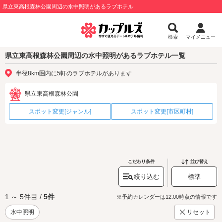
県立東高根森林公園周辺の水中照明があるラブホテル
検索
マイメニュー
県立東高根森林公園周辺の水中照明があるラブホテル一覧
半径8km圏内に5軒のラブホテルがあります
県立東高根森林公園
スポット変更[ジャンル]
スポット変更[市区町村]
こだわり条件
並び替え
絞り込む
標準
1 ～ 5件目 /
5件
※予約カレンダーは12:00時点の情報です
水中照明
リセット