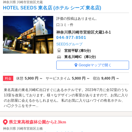
神奈川県 川崎市宮前区犬蔵
HOTEL SEEDS 東名店 (ホテル シーズ 東名店)
評価の投稿はありません。
口コミ - 件
神奈川県川崎市宮前区犬蔵1-8-1
044-977-8501
SEEDSグループ
宮前平駅 (車5分)
東名川崎IC
(車1分)
Googleマップで開く
休憩
5,900 円 ～
サービスタイム
5,900 円 ～
宿泊
9,400 円 ～
料金
東名高速の東名川崎IC出口すぐにあるホテルです。2023年7月に全32室のうち
13室を改装しております。様々なデザインの客室がありますので、お気に入り
のお部屋に会えるかもしれません。 私のお気に入りはハワイの有名ホテル、
ハ◯クラニをモチー...
県立東高根森林公園から2.3km
神奈川県 川崎市宮前区土橋