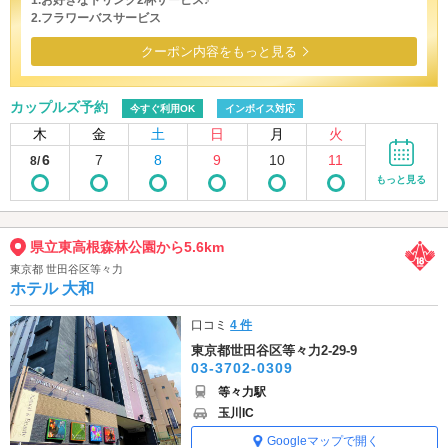
1.お好きなドリンク2杯サービス♪
2.フラワーバスサービス
クーポン内容をもっと見る
カップルズ予約
今すぐ利用OK
インボイス対応
木
金
土
日
月
火
6
7
8
9
10
11
8/
もっと見る
県立東高根森林公園から5.6km
東京都 世田谷区等々力
ホテル 大和
口コミ
4 件
東京都世田谷区等々力2-29-9
03-3702-0309
等々力駅
玉川IC
Googleマップで開く