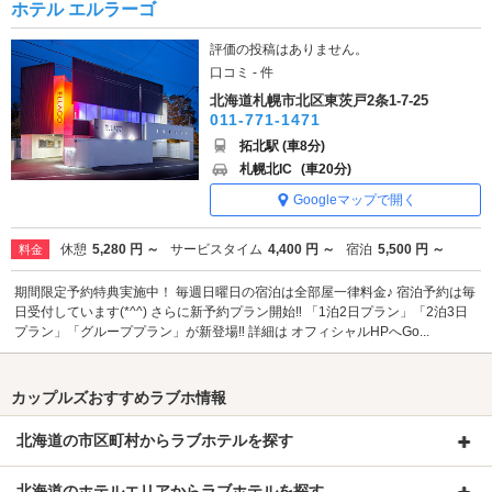
ホテル エルラーゴ
評価の投稿はありません。
口コミ - 件
北海道札幌市北区東茨戸2条1-7-25
011-771-1471
拓北駅 (車8分)
札幌北IC
(車20分)
Googleマップで開く
休憩
5,280 円 ～
サービスタイム
4,400 円 ～
宿泊
5,500 円 ～
料金
期間限定予約特典実施中！ 毎週日曜日の宿泊は全部屋一律料金♪ 宿泊予約は毎
日受付しています(*^^) さらに新予約プラン開始‼ 「1泊2日プラン」「2泊3日
プラン」「グループプラン」が新登場‼ 詳細は オフィシャルHPへGo...
カップルズおすすめラブホ情報
北海道の市区町村からラブホテルを探す
北海道のホテルエリアからラブホテルを探す