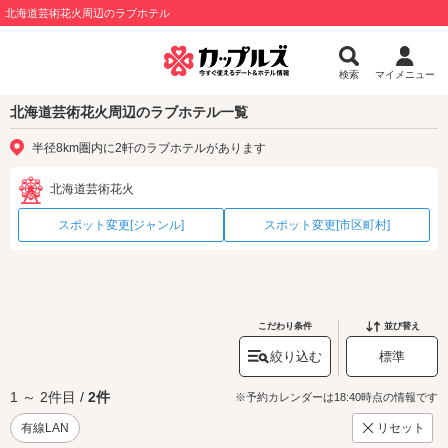
北海道芸術花火周辺のラブホテル
検索
マイメニュー
北海道芸術花火周辺のラブホテル一覧
半径8km圏内に2軒のラブホテルがあります
北海道芸術花火
スポット変更[ジャンル]
スポット変更[市区町村]
こだわり条件
並び替え
絞り込む
標準
1 ～ 2件目 /
2件
※予約カレンダーは18:40時点の情報です
有線LAN
リセット