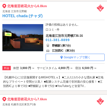
北海道芸術花火から6.8km
北海道 江別市元野幌
HOTEL chada (チャダ)
評価の投稿はありません。
口コミ - 件
北海道江別市元野幌736-16
011-381-8899
野幌駅 (車7分)
江別西IC
(車3分)
Googleマップで開く
休憩
3,900 円 ～
サービスタイム
4,900 円 ～
宿泊
6,500 円 ～
料金
【札幌中心に12店舗展開するMIGHOTELｓ】 ■二人だけの小さな隠れ家 ■立地
的なプライベート空間が人気！ ■配膳システム完備で非対面の安心接客！ ■江
別西ICより車で3分 ■野幌駅より車で5分 ■YouTubeなど全室TV...
北海道芸術花火から7.6km
北海道 札幌市北区東茨戸2条