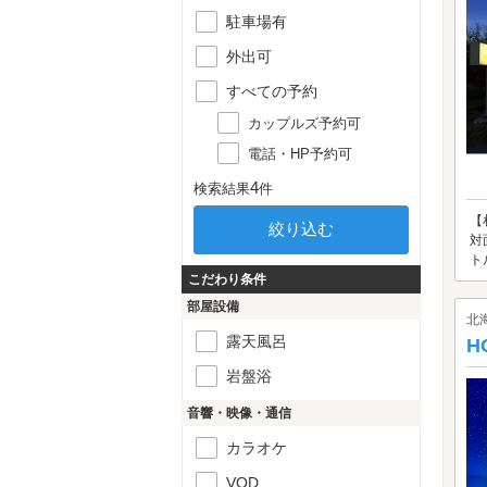
駐車場有
外出可
すべての予約
カップルズ予約可
電話・HP予約可
4
検索結果
件
【
対
ト
こだわり条件
部屋設備
北
露天風呂
H
岩盤浴
音響・映像・通信
カラオケ
VOD