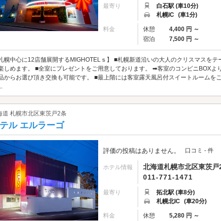
最寄り
白石駅 (車10分)
札幌IC
(車1分)
料金
休憩
4,400 円 ～
宿泊
7,500 円 ～
札幌中心に12店舗展開するMIGHOTELｓ】 ■札幌新道沿いの大人のクリスマスを
楽しめます。 ■全室にプレゼントをご用意しております。 ➡客室のコンビニBOXよ
品からお選び頂き交換も可能です。 ■最上階には客室露天風呂付スイートルームをご
.
海道 札幌市北区東茨戸2条
テル エルラーゴ
評価の投稿はありません。
口コミ - 件
北海道札幌市北区東茨戸2条
ホテル情報
011-771-1471
最寄り
拓北駅 (車8分)
札幌北IC
(車20分)
料金
休憩
5,280 円 ～