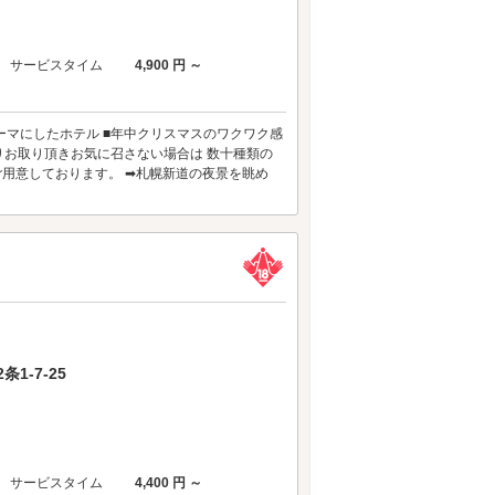
サービスタイム
4,900 円 ～
テーマにしたホテル ■年中クリスマスのワクワク感
りお取り頂きお気に召さない場合は 数十種類の
用意しております。 ➡札幌新道の夜景を眺め
1-7-25
サービスタイム
4,400 円 ～