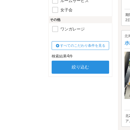
ルームサービス
女子会
期
その他
2
ワンガレージ
北
ホ
すべてのこだわり条件を見る
4
検索結果
件
北
ア