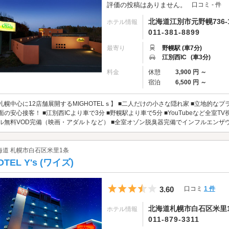
評価の投稿はありません。
口コミ - 件
北海道江別市元野幌736-
ホテル情報
011-381-8899
最寄り
野幌駅 (車7分)
江別西IC
(車3分)
料金
休憩
3,900 円 ～
宿泊
6,500 円 ～
札幌中心に12店舗展開するMIGHOTELｓ】 ■二人だけの小さな隠れ家 ■立地的な
面の安心接客！ ■江別西ICより車で3分 ■野幌駅より車で5分 ■YouTubeなど全室TV視
ル無料VOD完備（映画・アダルトなど） ■全室オゾン脱臭器完備でインフルエンザウイル
海道 札幌市白石区米里1条
OTEL Y's (ワイズ)
5つ星のうち3.5
3.60
口コミ
1 件
北海道札幌市白石区米里1条
ホテル情報
011-879-3311