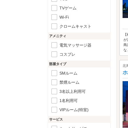
TVゲーム
Wi-Fi
クロームキャスト
【
アメニティ
が
電気マッサージ器
商
な..
コスプレ
部屋タイプ
北
ホ
SMルーム
禁煙ルーム
3名以上利用可
1名利用可
VIPルーム(特室)
サービス