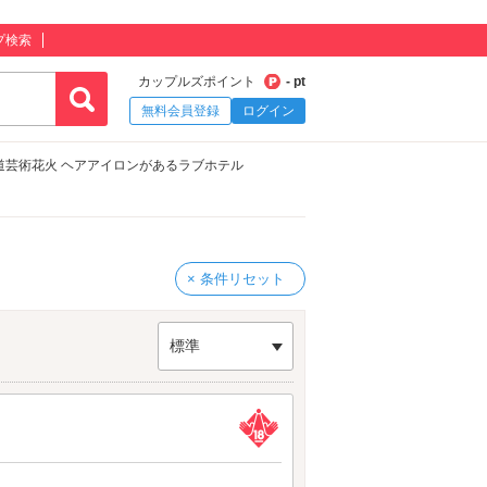
プ検索
カップルズポイント
- pt
無料会員登録
ログイン
道芸術花火 ヘアアイロンがあるラブホテル
× 条件リセット
標準