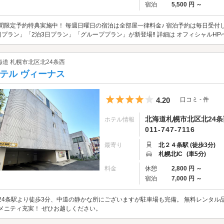
宿泊
5,500 円 ～
間限定予約特典実施中！ 毎週日曜日の宿泊は全部屋一律料金♪ 宿泊予約は毎日受付してい
日プラン」「2泊3日プラン」「グループプラン」が新登場‼ 詳細は オフィシャルHPへGo
海道 札幌市北区北24条西
テル ヴィーナス
5つ星のうち4
4.20
口コミ - 件
北海道札幌市北区北24条西4
ホテル情報
011-747-7116
最寄り
北２４条駅 (徒歩3分)
札幌北IC
(車5分)
料金
休憩
2,800 円 ～
宿泊
7,000 円 ～
24条駅より徒歩3分、中道の静かな所にございますが駐車場も完備。 無料レンタル
メニティ充実！ ぜひお越しください。