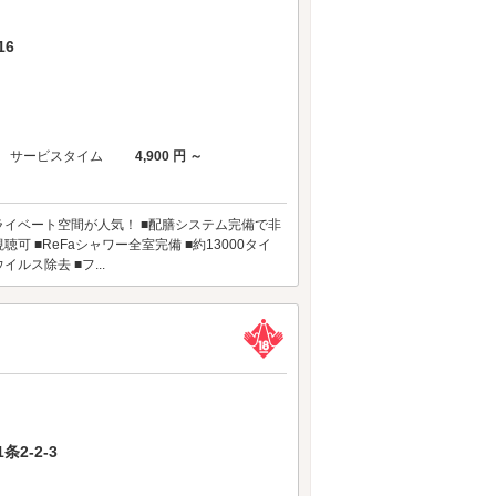
16
サービスタイム
4,900 円 ～
プライベート空間が人気！ ■配膳システム完備で非
聴可 ■ReFaシャワー全室完備 ■約13000タイ
ス除去 ■フ...
2-2-3