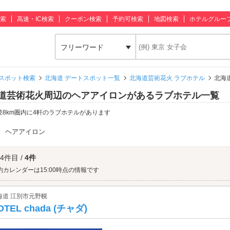
索
高速・IC検索
クーポン検索
予約可検索
地図検索
ホテルグルー
フリーワード
スポット検索
北海道 デートスポット一覧
北海道芸術花火 ラブホテル
北海
道芸術花火周辺のヘアアイロンがあるラブホテル一覧
径8km圏内に4軒のラブホテルがあります
：
ヘアアイロン
 4件目 /
4件
約カレンダーは15:00時点の情報です
海道 江別市元野幌
OTEL chada (チャダ)