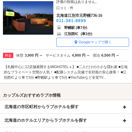
評価の投稿はありません。
口コミ - 件
北海道江別市元野幌736-16
011-381-8899
野幌駅 (車7分)
江別西IC
(車3分)
Googleマップで開く
休憩
3,900 円 ～
サービスタイム
4,900 円 ～
宿泊
6,500 円 ～
料金
【札幌中心に12店舗展開するMIGHOTELｓ】 ■二人だけの小さな隠れ家 ■立地
的なプライベート空間が人気！ ■配膳システム完備で非対面の安心接客！ ■江
別西ICより車で3分 ■野幌駅より車で5分 ■YouTubeなど全室TV...
カップルズおすすめラブホ情報
北海道の市区町村からラブホテルを探す
北海道のホテルエリアからラブホテルを探す