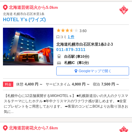
北海道芸術花火から5.0km
北海道 札幌市白石区米里1条
HOTEL Y's (ワイズ)
5つ星のうち3.5
3.60
口コミ
1 件
北海道札幌市白石区米里1条2-2-3
011-879-3311
白石駅 (車10分)
札幌IC
(車1分)
Googleマップで開く
休憩
4,400 円 ～
サービスタイム
4,900 円 ～
宿泊
7,500 円 ～
料金
【札幌中心に12店舗展開するMIGHOTELｓ】 ■札幌新道沿いの大人のクリスマ
スをテーマにしたホテル ■年中クリスマスのワクワク感が楽しめます。 ■全室
にプレゼントをご用意しております。 ➡客室のコンビニBOXよりお取り頂きお
気に...
北海道芸術花火から7.6km