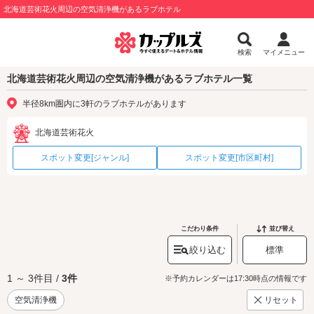
北海道芸術花火周辺の空気清浄機があるラブホテル
検索
マイメニュー
北海道芸術花火周辺の空気清浄機があるラブホテル一覧
半径8km圏内に3軒のラブホテルがあります
北海道芸術花火
スポット変更[ジャンル]
スポット変更[市区町村]
こだわり条件
並び替え
絞り込む
標準
1 ～ 3件目 /
3件
※予約カレンダーは17:30時点の情報です
空気清浄機
リセット