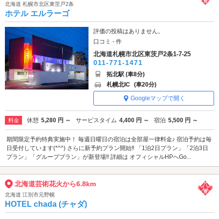
北海道 札幌市北区東茨戸2条
ホテル エルラーゴ
評価の投稿はありません。
口コミ - 件
北海道札幌市北区東茨戸2条1-7-25
011-771-1471
拓北駅 (車8分)
札幌北IC
(車20分)
Googleマップで開く
休憩
5,280 円 ～
サービスタイム
4,400 円 ～
宿泊
5,500 円 ～
料金
期間限定予約特典実施中！ 毎週日曜日の宿泊は全部屋一律料金♪ 宿泊予約は毎
日受付しています(*^^) さらに新予約プラン開始‼ 「1泊2日プラン」「2泊3日
プラン」「グループプラン」が新登場‼ 詳細は オフィシャルHPへGo...
北海道芸術花火から6.8km
北海道 江別市元野幌
HOTEL chada (チャダ)