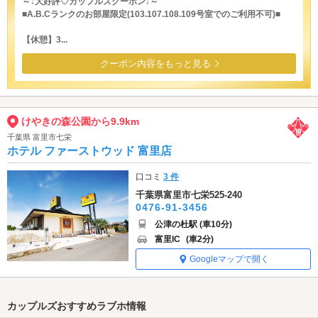
～↓大好評♡カップルズクーポン↓～
■A.B.Cランクのお部屋限定(103.107.108.109号室でのご利用不可)■
【休憩】3...
クーポン内容をもっと見る
けやきの森公園から9.9km
千葉県 富里市七栄
ホテル ファーストウッド 富里店
口コミ
3 件
千葉県富里市七栄525-240
0476-91-3456
公津の杜駅 (車10分)
富里IC
(車2分)
Googleマップで開く
カップルズおすすめラブホ情報