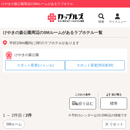
けやきの森公園周辺のSMルームがあるラブホテル
検索
マイメニュー
けやきの森公園周辺のSMルームがあるラブホテル一覧
半径10km圏内に2軒のラブホテルがあります
けやきの森公園
スポット変更[ジャンル]
スポット変更[市区町村]
こだわり条件
並び替え
絞り込む
標準
1 ～ 2件目 /
2件
※予約カレンダーは15:20時点の情報です
SMルーム
リセット