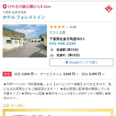
けやきの森公園から9.1km
千葉県 佐倉市馬渡
ホテル フォレストイン
5つ星のうち4
4.40
口コミ
2 件
千葉県佐倉市馬渡469-1
043-498-2288
佐倉駅 (車15分)
佐倉IC
(車10分)
Googleマップで開く
休憩
2,640 円 ～
サービスタイム
4,840 円 ～
宿泊
6,490 円 ～
料金
★TOPページの『360度画像』より【ルームツアー体験】ができますので、気
になるお部屋などをご確認頂けます！！ ★各お部屋に駐車場が隣接している
戸建タイプ♪ ★SMルーム完備 ★毎日モーニング&ランチ&ディナー無料♪ ★毎
月のイベ...
クーポン