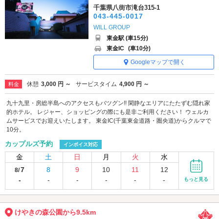
千葉県八街市滝台315-1
043-445-0017
WILL GROUP
東金駅 (車15分)
東金IC
(車10分)
Googleマップで開く
休憩
3,000 円 ～
サービスタイム
4,900 円 ～
料金
九十九里・房総半島へのアクセスもバツグン!! 閑静なエリアにたたずむ隠れ家
的ホテル。 レジャー、ショッピングの際にも是非ご利用ください！ ウェルカ
ムサービスでお迎えいたします。 東金IC(千葉東金道路・圏央道)からクルマで
10分。
カップルズ予約
インボイス対応
金
土
日
月
火
水
7
8
9
10
11
12
8/
-
-
-
-
-
-
もっと見る
けやきの森公園から9.5km