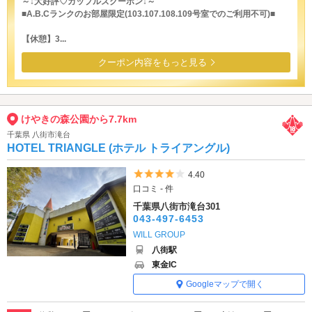
～↓大好評♡カップルズクーポン↓～
■A.B.Cランクのお部屋限定(103.107.108.109号室でのご利用不可)■
【休憩】3...
クーポン内容をもっと見る
けやきの森公園から7.7km
千葉県 八街市滝台
HOTEL TRIANGLE (ホテル トライアングル)
5つ星のうち4
4.40
口コミ - 件
千葉県八街市滝台301
043-497-6453
WILL GROUP
八街駅
東金IC
Googleマップで開く