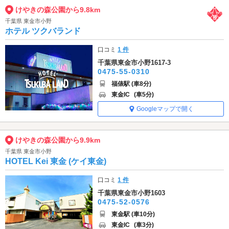
けやきの森公園から9.8km
千葉県 東金市小野
ホテル ツクバランド
口コミ
1 件
千葉県東金市小野1617-3
0475-55-0310
福俵駅 (車8分)
東金IC
(車5分)
Googleマップで開く
けやきの森公園から9.9km
千葉県 東金市小野
HOTEL Kei 東金 (ケイ東金)
口コミ
1 件
千葉県東金市小野1603
0475-52-0576
東金駅 (車10分)
東金IC
(車3分)