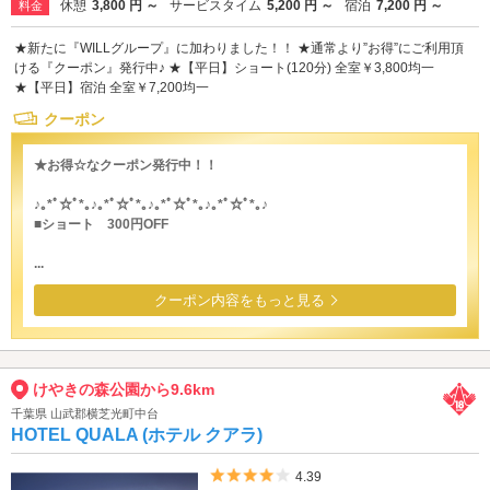
休憩
3,800 円 ～
サービスタイム
5,200 円 ～
宿泊
7,200 円 ～
料金
★新たに『WILLグループ』に加わりました！！ ★通常より”お得”にご利用頂
ける『クーポン』発行中♪ ★【平日】ショート(120分) 全室￥3,800均一
★【平日】宿泊 全室￥7,200均一
クーポン
★お得☆なクーポン発行中！！
♪｡*ﾟ☆ﾟ*｡♪｡*ﾟ☆ﾟ*｡♪｡*ﾟ☆ﾟ*｡♪｡*ﾟ☆ﾟ*｡♪
■ショート 300円OFF
...
クーポン内容をもっと見る
けやきの森公園から9.6km
千葉県 山武郡横芝光町中台
HOTEL QUALA (ホテル クアラ)
5つ星のうち4
4.39