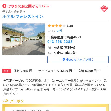
けやきの森公園から9.1km
千葉県 佐倉市馬渡
ホテル フォレストイン
5つ星のうち4
4.40
口コミ
2 件
千葉県佐倉市馬渡469-1
043-498-2288
佐倉駅 (車15分)
佐倉IC
(車10分)
Googleマップで開く
休憩
2,640 円 ～
サービスタイム
4,840 円 ～
宿泊
6,490 円 ～
料金
★TOPページの『360度画像』より【ルームツアー体験】ができますので、気
になるお部屋などをご確認頂けます！！ ★各お部屋に駐車場が隣接している
戸建タイプ♪ ★SMルーム完備 ★毎日モーニング&ランチ&ディナー無料♪ ★毎
月のイベ...
クーポン