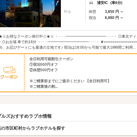
浦安IC
(車6分)
料金
休憩
3,850 円 ～
宿泊
6,980 円 ～
★☆お得なクーポン発行中☆★☆ ・････━━━━━━━━━━━････・ ◎東京ディ
分 ◎お台場 車で約18分 ・････━━━━━━━━━━━････・ ❦=============
め、お忍びデートにも最適の立地です♪ 宿泊は18:00から可能で最大18時間ご利用...
全日利用可能割引クーポン
①宿泊500円オフ
②休憩500円オフ
※ご精算前までにご提示ください 【全日利用可】
※ご精算後の割...
プルズおすすめラブホ情報
葉の市区町村からラブホテルを探す