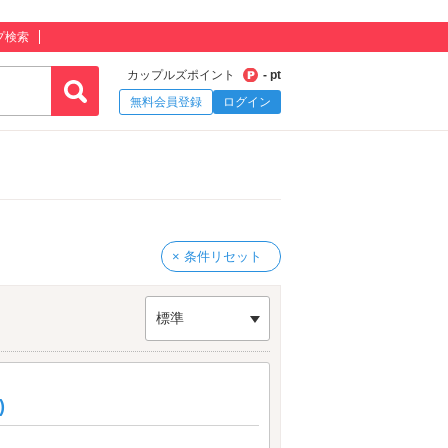
プ検索
カップルズポイント
- pt
無料会員登録
ログイン
× 条件リセット
標準
)