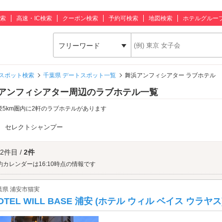
索
高速・IC検索
クーポン検索
予約可検索
地図検索
ホテルグルー
フリーワード
スポット検索
千葉県 デートスポット一覧
舞浜アンフィシアター ラブホテル
アンフィシアター周辺のラブホテル一覧
径5km圏内に2軒のラブホテルがあります
：
セレクトシャンプー
 2件目 /
2件
約カレンダーは16:10時点の情報です
葉県 浦安市猫実
OTEL WILL BASE 浦安 (ホテル ウィル ベイス ウラヤス