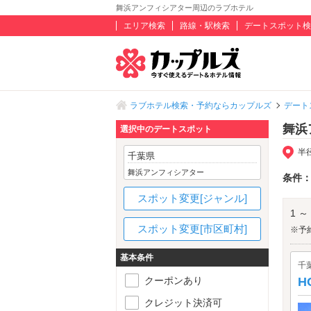
舞浜アンフィシアター周辺のラブホテル
エリア検索
路線・駅検索
デートスポット検
ラブホテル検索・予約ならカップルズ
デート
舞浜
選択中のデートスポット
半
千葉県
舞浜アンフィシアター
条件
スポット変更[ジャンル]
1 ～
スポット変更[市区町村]
※予
基本条件
千
クーポンあり
H
クレジット決済可