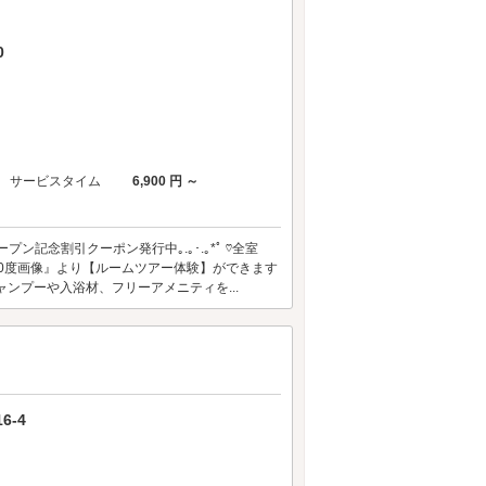
0
サービスタイム
6,900 円 ～
ープン記念割引クーポン発行中｡.｡･.｡*ﾟ ♡全室
60度画像』より【ルームツアー体験】ができます
ンプーや入浴材、フリーアメニティを...
6-4