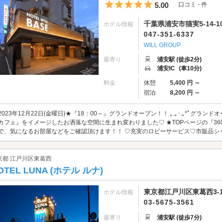
5つ星のうち5
5.00
口コミ - 件
千葉県浦安市猫実5-14-1
ホテル情報
047-351-6337
WILL GROUP
最寄り
浦安駅 (徒歩2分)
浦安IC
(車10分)
料金
休憩
5,400 円 ～
宿泊
8,200 円 ～
2023年12月22日(金曜日)★『18：00～』グランドオープン！！ ｡.｡･.｡*ﾟグランドオ
カフェ』をイメージしたお洒落な空間に生まれ変わりました♡ ★TOPページの『3
で、気になるお部屋などをご確認頂けます！！ ♡充実のロビーサービス♡市販品シャ
京都 江戸川区東葛西
OTEL LUNA (ホテル ルナ)
東京都江戸川区東葛西3-1
ホテル情報
03-5675-3561
最寄り
浦安駅 (徒歩7分)