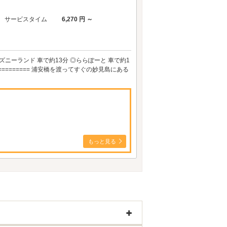
サービスタイム
6,270 円 ～
ズニーランド 車で約13分 ◎ららぽーと 車で約1
=========== 浦安橋を渡ってすぐの妙見島にある
もっと見る