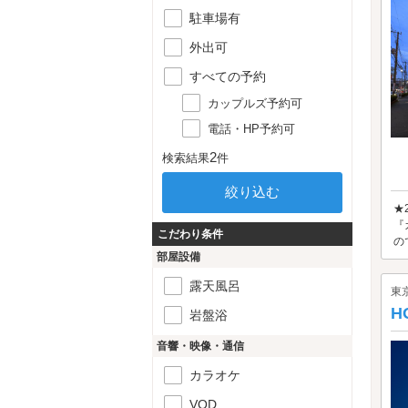
駐車場有
外出可
すべての予約
カップルズ予約可
電話・HP予約可
2
検索結果
件
★
『
こだわり条件
の
部屋設備
露天風呂
東
H
岩盤浴
音響・映像・通信
カラオケ
VOD