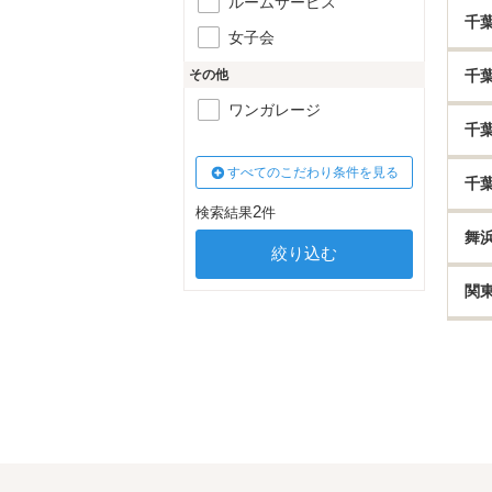
ルームサービス
千
女子会
その他
千
ワンガレージ
千
すべてのこだわり条件を見る
千
2
検索結果
件
舞
関