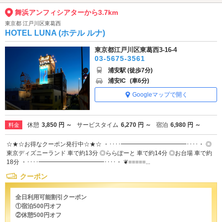
舞浜アンフィシアターから3.7km
東京都 江戸川区東葛西
HOTEL LUNA (ホテル ルナ)
東京都江戸川区東葛西3-16-4
03-5675-3561
浦安駅 (徒歩7分)
浦安IC
(車6分)
Googleマップで開く
休憩
3,850 円 ～
サービスタイム
6,270 円 ～
宿泊
6,980 円 ～
料金
☆★☆お得なクーポン発行中☆★☆ ・････━━━━━━━━━━━････・ ◎
東京ディズニーランド 車で約13分 ◎ららぽーと 車で約14分 ◎お台場 車で約
18分 ・････━━━━━━━━━━━････・ ❦=====...
クーポン
全日利用可能割引クーポン
①宿泊500円オフ
②休憩500円オフ