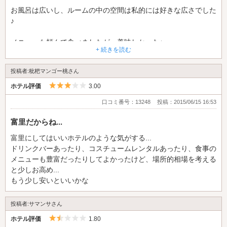
お風呂は広いし、ルームの中の空間は私的には好きな広さでした
♪
メニューも頼んで食べましたが、美味しかった♪
+ 続きを読む
ただ、ハニートーストが食べづらく感じました。
投稿者:枇杷マンゴー桃さん
またの機会があれば利用してみたいなと思ってます。
5つ星のうち3
ホテル評価
3.00
口コミ番号：13248
投稿：2015/06/15 16:53
富里だからね...
富里にしてはいいホテルのような気がする...
ドリンクバーあったり、コスチュームレンタルあったり、食事の
メニューも豊富だったりしてよかったけど、場所的相場を考える
と少しお高め...
もう少し安いといいかな
投稿者:サマンサさん
5つ星のうち1.5
ホテル評価
1.80