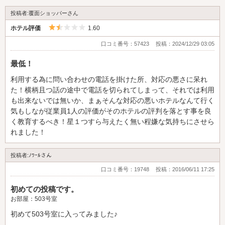
投稿者:覆面ショッパーさん
5つ星のうち1.5
ホテル評価
1.60
口コミ番号：57423
投稿：2024/12/29 03:05
最低！
利用する為に問い合わせの電話を掛けた所、対応の悪さに呆れ
た！横柄且つ話の途中で電話を切られてしまって、それでは利用
も出来ないでは無いか、まぁそんな対応の悪いホテルなんて行く
気もしなが従業員1人の評価がそのホテルの評判を落とす事を良
く教育するべき！星１つすら与えたく無い程嫌な気持ちにさせら
れました！
投稿者:ﾉﾜｰﾙさん
口コミ番号：19748
投稿：2016/06/11 17:25
初めての投稿です。
お部屋：503号室
初めて503号室に入ってみました♪