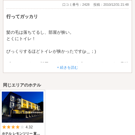
口コミ番号：2428
投稿：2010/12/31 21:48
行ってガッカリ
髪の毛は落ちてるし、部屋が狭い。
とくにトイレ！
びっくりするほどトイレが狭かったです(ρ＿；)
ブラックライトの部屋にしたんだけどブラックライトとくに意味
+ 続きを読む
がない…
エレベーターがブラックライトすごかったから部屋もかなと思っ
同じエリアのホテル
たけど行ってショックでした…
料金は、1万800円。
対応もすごく悪く…
5つ星のうち4
4.32
カラオケは2時で終わりだし…
ホテル レモンツリー 富里店