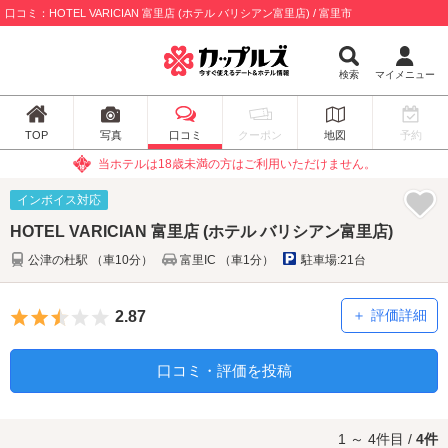
口コミ：HOTEL VARICIAN 富里店 (ホテル バリシアン富里店) / 富里市
検索
マイメニュー
TOP
写真
口コミ
クーポン
地図
予約
当ホテルは18歳未満の方はご利用いただけません。
インボイス対応
HOTEL VARICIAN 富里店 (ホテル バリシアン富里店)
公津の杜駅 （車10分）
富里IC （車1分）
駐車場:21台
5つ星のうち2.5
評価詳細
2.87
口コミ・評価を投稿
1 ～ 4件目 /
4件