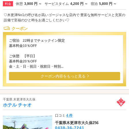
休憩
3,900 円 ～
サービスタイム
4,200 円 ～
宿泊
5,800 円 ～
料金
♡木更津No1の呼び名が高いゴージャスな店内で 豊富な無料サービスと充実の
設備で至福のひと時をお過ごしください♡
クーポン
ご宿泊 22時までチェックイン限定
基本料金10％OFF
ご休憩 【平日】
基本料金20％OFF
金・土・日・祝日・祝前日・特別...
クーポン内容をもっと見る
千葉県 木更津市大久保
ホテル チャオ
口コミ
4 件
千葉県木更津市大久保256
0438-36-7241