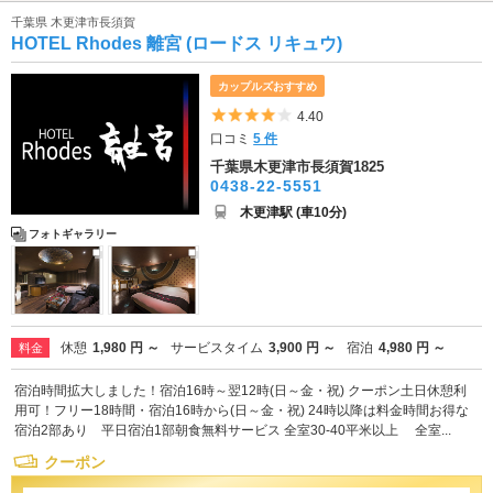
千葉県 木更津市長須賀
HOTEL Rhodes 離宮 (ロードス リキュウ)
カップルズおすすめ
5つ星のうち4
4.40
口コミ
5 件
千葉県木更津市長須賀1825
0438-22-5551
木更津駅 (車10分)
フォトギャラリー
休憩
1,980 円 ～
サービスタイム
3,900 円 ～
宿泊
4,980 円 ～
料金
宿泊時間拡大しました！宿泊16時～翌12時(日～金・祝) クーポン土日休憩利
用可！フリー18時間・宿泊16時から(日～金・祝) 24時以降は料金時間お得な
宿泊2部あり 平日宿泊1部朝食無料サービス 全室30-40平米以上 全室...
クーポン