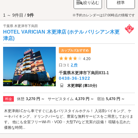
絞り込む
標準
トを満喫した後は、ラブホテルで引き続き甘いお時間をお過ごしくださ
い。徒歩や車でアクセスできるエリアに約10軒のラブホテルが点在してい
1 ～ 9件目 /
9件
ます。
カップルズ
でさっそく木更津駅周辺のラブホテルをチェックしてみ
※予約カレンダーは17:00時点の情報です
ましょう。
千葉県 木更津市下烏田
HOTEL VARICIAN 木更津店 (ホテル バリシアン木更
津店)
カップルズおすすめ
5つ星のうち4
4.20
口コミ
2 件
千葉県木更津市下烏田831-1
0438-36-1922
木更津駅 (車10分)
休憩
3,270 円 ～
サービスタイム
4,370 円 ～
宿泊
5,470 円 ～
料金
木更津南I.Cから車ですぐにあるバリスタイルホテル！ 入浴剤バイキング、ケ
ーキバイキング、ドリンクバーなど、豊富な無料サービスをご用意しておりま
す。 他にも全室フリーWi-Fi・VOD・大型TVなど充実の設備！ 喧騒を忘れた
優雅な時間...