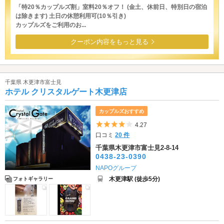
「特20％カップルズ割」室料20％オフ！ (金土、休前日、特別日の宿泊
は除きます) 土日の休憩利用可(10％引き)
カップルズをご利用のお...
クーポン内容をもっと見る
千葉県 木更津市富士見
ホテル クリスタルゲート木更津店
カップルズおすすめ
5つ星のうち4
4.27
口コミ
20 件
千葉県木更津市富士見2-8-14
0438-23-0390
NAPOグループ
木更津駅 (徒歩5分)
フォトギャラリー