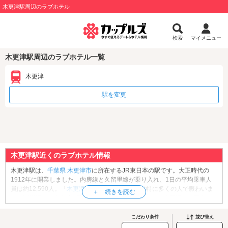
木更津駅周辺のラブホテル
検索
マイメニュー
木更津駅周辺のラブホテル一覧
木更津
駅を変更
木更津駅近くのラブホテル情報
木更津駅は、
千葉県
木更津市
に所在するJR東日本の駅です。大正時代の
1912年に開業しました。内房線と久留里線が乗り入れ、1日の平均乗車人
員は約12,590人。「
木更津港まつり
」開催日には特に多くの人で賑わいま
す。駅周辺には市街地が形成され、「スパークルシティ木更津」「三井ア
ウトレットパーク 木更津」「
イオンモール木更津
」など商業施設が充実。
周辺観光では東京湾アクアライン経由で「
海ほたるパーキングエリア
」へ
こだわり条件
並び替え
もアクセス良好で、名物のあさりグルメも人気です。木更津駅周辺でデー