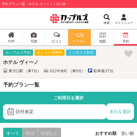
予約プラン一覧：ホテル ヴィーノ / 川口市
検索
マイメニュー
TOP
写真
口コミ
クーポン
地図
予約
カップルズ予約
ポイント利用可
インボイス対応
ホテル ヴィーノ
東川口駅 （車7分）
川口中央IC （車5分）
駐車場:27台
予約プラン一覧
ご利用日を選択
日付未定
本日を選択
すべて
宿泊
休憩など
おすすめ順
安い順