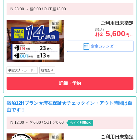
IN 23:00 ～ 翌0:00 / OUT 翌13:00
ご利用日未指定
（税込）
5,600
料金
円～
空室カレンダー
事前決済（カード）
朝食あり
詳細・予約
宿泊12Hプラン★滞在保証★チェックイン・アウト時間は自
由です！
IN 12:00 ～ 翌0:00 / OUT 翌0:00
今すぐ利用OK
ご利用日未指定