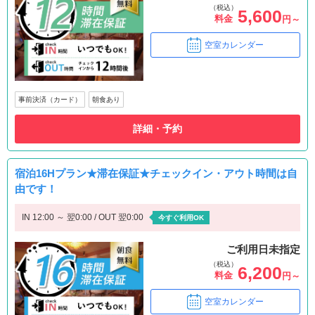
（税込）
5,600
料金
円～
空室カレンダー
事前決済（カード）
朝食あり
詳細・予約
宿泊16Hプラン★滞在保証★チェックイン・アウト時間は自
由です！
IN 12:00 ～ 翌0:00 / OUT 翌0:00
今すぐ利用OK
ご利用日未指定
（税込）
6,200
料金
円～
空室カレンダー