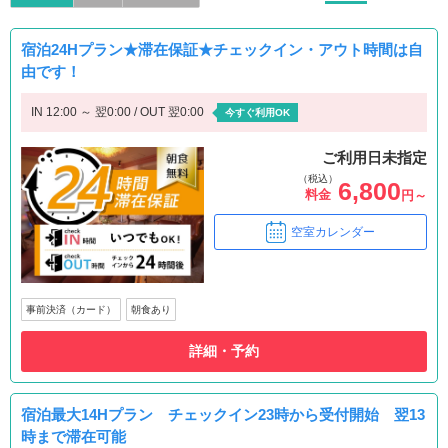
宿泊24Hプラン★滞在保証★チェックイン・アウト時間は自
由です！
IN 12:00 ～ 翌0:00 / OUT 翌0:00
今すぐ利用OK
ご利用日未指定
（税込）
6,800
料金
円～
空室カレンダー
事前決済（カード）
朝食あり
詳細・予約
宿泊最大14Hプラン チェックイン23時から受付開始 翌13
時まで滞在可能