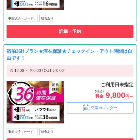
事前決済（カード）
朝食あり
詳細・予約
宿泊36Hプラン★滞在保証★チェックイン・アウト時間は自
由です！
IN 12:00 ～ 翌0:00 / OUT 翌0:00
ご利用日未指定
（税込）
9,800
料金
円～
空室カレンダー
事前決済（カード）
朝食あり