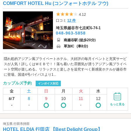
COMFORT HOTEL Hu (コンフォートホテル フウ)
5つ星のうち4
4.12
口コミ
12 件
埼玉県越谷市七左町6-74-1
048-963-5858
南越谷駅 (徒歩20分)
草加IC
(車8分)
隠れ処的アジアン風プライベートホテル、大好評の毎月イベントと充実サービ
スが人気！詳しくはＷＥＢで！！落ち着いた雰囲気が漂うアジアン風プライベ
ート空間が楽しめる。リラックスと楽しさを追究すべく新感覚ホテルが越谷市
に登場。国道4号バイパスより1...
カップルズ予約
インボイス対応
金
土
日
月
火
水
7
8
9
10
11
12
8/
-
-
-
もっと見る
埼玉県 行田市持田
HOTEL ELDIA 行田店 【Best Delight Group】