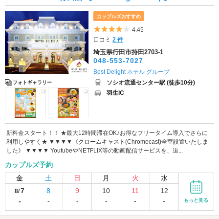
カップルズおすすめ
5つ星のうち4
4.45
口コミ
2 件
埼玉県行田市持田2703-1
048-553-7027
Best Delight ホテル グループ
ソシオ流通センター駅 (徒歩10分)
フォトギャラリー
羽生IC
新料金スタート！！ ★最大12時間滞在OK♪お得なフリータイム導入でさらに
利用しやすく★ ▼▼▼▼《クロームキャスト(Chromecast)全室設置いたしま
した》 ▼▼▼▼ YoutubeやNETFLIX等の動画配信サービスを、迫...
カップルズ予約
金
土
日
月
火
水
7
8
9
10
11
12
8/
-
-
-
-
-
-
もっと見る