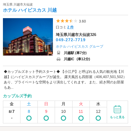
埼玉県 川越市大仙波
ホテル ハイビスカス 川越
5つ星のうち3.5
3.60
口コミ
2 件
埼玉県川越市大仙波326
049-272-7719
ホテル ハイビスカス グループ
川越駅 (車7分)
川越IC
(車12分)
◆カップルズネット予約スタート◆ 【小江戸】と呼ばれる人気の観光地【川
越】にハイビスカスグループが誕生。 露天風呂も四部屋（406,407,501,502）
あり、プライベートな空間をより演出してくれます。 また、続き間のお部屋
もあ...
カップルズ予約
金
土
日
月
火
水
7
8
9
10
11
12
8/
-
もっと見る