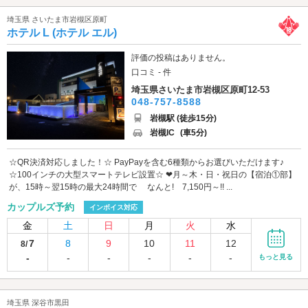
埼玉県 さいたま市岩槻区原町
ホテル L (ホテル エル)
評価の投稿はありません。
口コミ - 件
埼玉県さいたま市岩槻区原町12-53
048-757-8588
岩槻駅 (徒歩15分)
岩槻IC
(車5分)
☆QR決済対応しました！☆ PayPayを含む6種類からお選びいただけます♪
☆100インチの大型スマートテレビ設置☆ ❤月～木・日・祝日の【宿泊①部】
が、15時～翌15時の最大24時間で なんと! 7,150円～!! ...
カップルズ予約
インボイス対応
金
土
日
月
火
水
7
8
9
10
11
12
8/
-
-
-
-
-
-
もっと見る
埼玉県 深谷市黒田