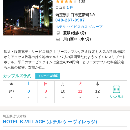
5つ星のうち4
4.35
口コミ
1 件
埼玉県川口市芝新町2-9
048-267-8907
ホテル ハイビスカス グループ
蕨駅 (徒歩3分)
川口西IC
(車7分)
駅近・設備充実・サービス満点！ リーズナブルな料金設定も人気の秘密♪蕨駅
からアクセス抜群の好立地ホテル！バリの雰囲気ただようタイムレスリゾート
ホテル。平日のサービスタイムは全室4,950円均一とリーズナブルな料金設定
も人気の秘密。女性が喜...
カップルズ予約
インボイス対応
金
土
日
月
火
水
7
8
9
10
11
12
8/
-
-
-
-
-
-
もっと見る
埼玉県 所沢市城
HOTEL K-VILLAGE (ホテル ケーヴィレッジ)