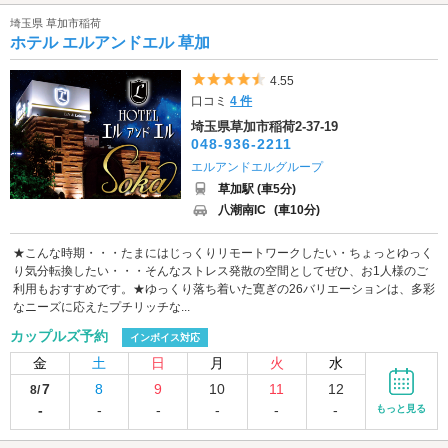
埼玉県 草加市稲荷
ホテル エルアンドエル 草加
5つ星のうち4.5
4.55
口コミ
4 件
埼玉県草加市稲荷2-37-19
048-936-2211
エルアンドエルグループ
草加駅 (車5分)
八潮南IC
(車10分)
★こんな時期・・・たまにはじっくりリモートワークしたい・ちょっとゆっく
り気分転換したい・・・そんなストレス発散の空間としてぜひ、お1人様のご
利用もおすすめです。★ゆっくり落ち着いた寛ぎの26バリエーションは、多彩
なニーズに応えたプチリッチな...
カップルズ予約
インボイス対応
金
土
日
月
火
水
7
8
9
10
11
12
8/
-
-
-
-
-
-
もっと見る