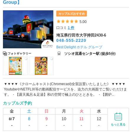
Group】
カップルズおすすめ
5つ星のうち5
5.00
口コミ
1 件
埼玉県行田市大字持田2430-6
048-555-2220
Best Delight ホテル グループ
ソシオ流通センター駅 (徒歩5分)
フォトギャラリー
▼▼▼▼《クロームキャスト(Chromecast)全室設置いたしました》 ▼▼▼▼
YoutubeやNETFLIX等の動画配信サービスを、迫力の大画面でご覧いただけま
す。 ・【露天風呂＆足湯】和の空間で極上のひとときを。 ・【囲炉...
カップルズ予約
金
土
日
月
火
水
7
8
9
10
11
12
8/
-
-
-
-
-
-
もっと見る