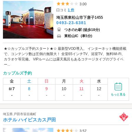
5つ星のうち3
3.00
口コミ
1 件
埼玉県東松山市下唐子1455
0493-23-6381
つきのわ駅 (徒歩18分)
東松山IC
(車5分)
★☆カップルズ予約スタート★☆ 最新型VOD導入。 インターネット機能搭載
で、コンテンツ数は圧倒の無限大！ 全室65インチTV、浴室TV、無料Wi-Fi、
カラオケ等完備。 VIPルームには露天風呂もあるコテージタイプのプライベ
ー...
カップルズ予約
金
土
日
月
火
水
7
8
9
10
11
12
8/
-
-
-
-
-
-
もっと見る
埼玉県 戸田市笹目南町
ホテル ハイビスカス戸田
5つ星のうち3.5
3.57