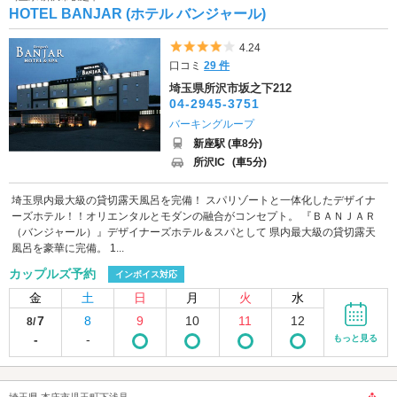
HOTEL BANJAR (ホテル バンジャール)
5つ星のうち4
4.24
口コミ
29 件
埼玉県所沢市坂之下212
04-2945-3751
バーキングループ
新座駅 (車8分)
所沢IC
(車5分)
埼玉県内最大級の貸切露天風呂を完備！ スパリゾートと一体化したデザイナ
ーズホテル！！オリエンタルとモダンの融合がコンセプト。 『ＢＡＮＪＡＲ
（バンジャール）』デザイナーズホテル＆スパとして 県内最大級の貸切露天
風呂を豪華に完備。 1...
カップルズ予約
インボイス対応
金
土
日
月
火
水
7
8
9
10
11
12
8/
-
-
もっと見る
埼玉県 本庄市児玉町下浅見