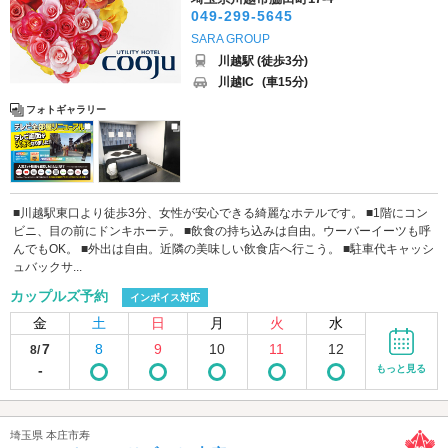
049-299-5645
SARA GROUP
川越駅 (徒歩3分)
川越IC
(車15分)
フォトギャラリー
■川越駅東口より徒歩3分、女性が安心できる綺麗なホテルです。 ■1階にコン
ビニ、目の前にドンキホーテ。 ■飲食の持ち込みは自由。ウーバーイーツも呼
んでもOK。 ■外出は自由。近隣の美味しい飲食店へ行こう。 ■駐車代キャッシ
ュバックサ...
カップルズ予約
インボイス対応
金
土
日
月
火
水
7
8
9
10
11
12
8/
-
もっと見る
埼玉県 本庄市寿