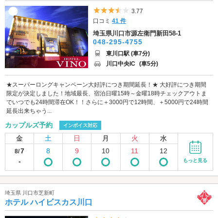
5つ星のうち3.5
3.77
口コミ
41 件
埼玉県川口市源左衛門新田58-1
048-295-4755
東川口駅 (車7分)
川口中央IC
(車5分)
★スーパーロングキャンペーン大好評につき期間延長！★ 大好評につき期間
限定が決定しました！地域最長、宿泊日曜15時～金曜18時チェックアウトま
でいつでも24時間滞在OK！！さらに＋3000円で12時間、＋5000円で24時間
延長出来ちゃう...
カップルズ予約
インボイス対応
金
土
日
月
火
水
7
8
9
10
11
12
8/
-
もっと見る
埼玉県 川口市芝新町
ホテル ハイビスカス川口