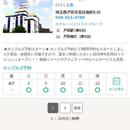
口コミ
5 件
埼玉県戸田市笹目南町8-10
048-421-4788
ホテル ハイビスカス グループ
戸田駅 (車6分)
戸田南IC
(車5分)
★カップルズ予約スタート★ カップルズ予約にてWEB予約をスタートしまし
た!! 宿泊・休憩共に可能ですので、是非ご利用ください♪ 2015年6月26日リフ
レッシュオープン！！ 南国イメージでアメニティーやルームサービスも充実...
カップルズ予約
金
土
日
月
火
水
7
8
9
10
11
12
8/
-
もっと見る
1
2
最後
1 ～ 30件目 /
45件