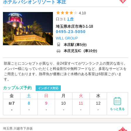
ホテル パシオンリゾート 本庄
5つ星のうち4
4.10
口コミ
1 件
埼玉県本庄市寿3-1-18
0495-23-5050
WILL GROUP
本庄駅 (車5分)
本庄児玉IC
(車10分)
部屋ごとにコンセプトが異なり、全24室すべてがワンランク上の贅沢な造り。
メンバー様になっていただくと料金割引や無料フードなど、多彩なサービスを
ご用意しております。熱帯魚が優雅に泳ぐ水槽のある客室は6部屋ございま
す。
カップルズ予約
インボイス対応
金
土
日
月
火
水
7
8
9
10
11
12
8/
-
-
-
-
-
-
もっと見る
埼玉県 川越市下赤坂