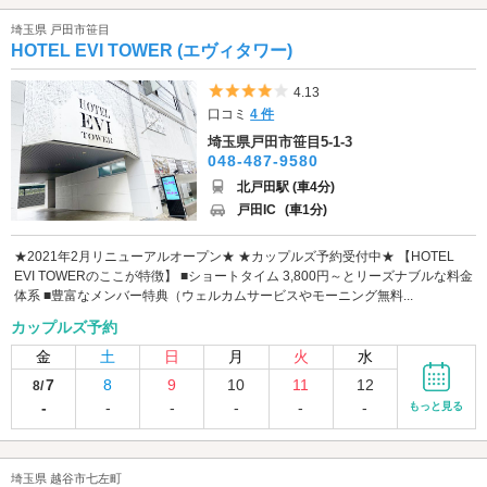
埼玉県 戸田市笹目
HOTEL EVI TOWER (エヴィタワー)
5つ星のうち4
4.13
口コミ
4 件
埼玉県戸田市笹目5-1-3
048-487-9580
北戸田駅 (車4分)
戸田IC
(車1分)
★2021年2月リニューアルオープン★ ★カップルズ予約受付中★ 【HOTEL
EVI TOWERのここが特徴】 ■ショートタイム 3,800円～とリーズナブルな料金
体系 ■豊富なメンバー特典（ウェルカムサービスやモーニング無料...
カップルズ予約
金
土
日
月
火
水
7
8
9
10
11
12
8/
-
-
-
-
-
-
もっと見る
埼玉県 越谷市七左町