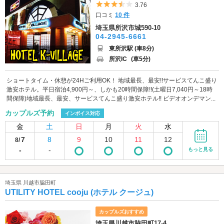
5つ星のうち3.5
3.76
口コミ
10 件
埼玉県所沢市城590-10
04-2945-6661
東所沢駅 (車8分)
所沢IC
(車5分)
ショートタイム・休憩が24Hご利用OK！ 地域最長、最安!!サービスてんこ盛り
激安ホテル。平日宿泊4,900円～、しかも20時間保障!!(土曜日7,040円～18時
間保障)地域最長、最安、サービスてんこ盛り激安ホテル!! ビデオオンデマン...
カップルズ予約
インボイス対応
金
土
日
月
火
水
7
8
9
10
11
12
8/
-
-
もっと見る
埼玉県 川越市脇田町
UTILITY HOTEL cooju (ホテル クージュ)
カップルズおすすめ
埼玉県川越市脇田町17-4