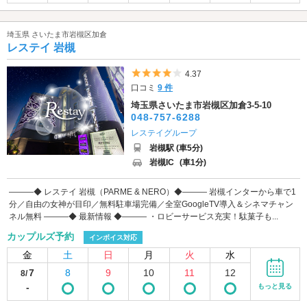
埼玉県 さいたま市岩槻区加倉
レステイ 岩槻
5つ星のうち4
4.37
口コミ
9 件
埼玉県さいたま市岩槻区加倉3-5-10
048-757-6288
レステイグループ
岩槻駅 (車5分)
岩槻IC
(車1分)
―――◆ レステイ 岩槻（PARME & NERO）◆――― 岩槻インターから車で1
分／自由の女神が目印／無料駐車場完備／全室GoogleTV導入＆シネマチャン
ネル無料 ―――◆ 最新情報 ◆――― ・ロビーサービス充実！駄菓子も...
カップルズ予約
インボイス対応
金
土
日
月
火
水
7
8
9
10
11
12
8/
-
もっと見る