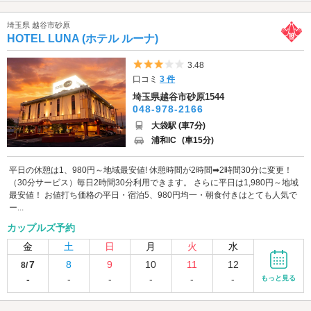
埼玉県 越谷市砂原
HOTEL LUNA (ホテル ルーナ)
5つ星のうち3
3.48
口コミ
3 件
埼玉県越谷市砂原1544
048-978-2166
大袋駅 (車7分)
浦和IC
(車15分)
平日の休憩は1、980円～地域最安値! 休憩時間が2時間➡2時間30分に変更！
（30分サービス）毎日2時間30分利用できます。 さらに平日は1,980円～地域
最安値！ お値打ち価格の平日・宿泊5、980円均一・朝食付きはとても人気で
ー...
カップルズ予約
金
土
日
月
火
水
7
8
9
10
11
12
8/
-
-
-
-
-
-
もっと見る