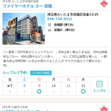
埼玉県 さいたま市岩槻区加倉
ファイヤーホテル ヌー 岩槻
埼玉県さいたま市岩槻区加倉3-2-25
048-749-8311
岩槻駅 (車7分)
岩槻IC
(車5分)
｡゚☆:最新！202号室がリニューアル:☆゚｡ 304は深く燃えたぎる紅、204は神秘
的なブルー、404は艶やなピンク色へ、、、 そして202は妖艶な紫へと、一層
魅力的なSM空間へと生まれ変わりました☆彡 サウナの温もりで癒やされ、
拘...
カップルズ予約
インボイス対応
金
土
日
月
火
水
7
8
9
10
11
12
8/
-
-
-
-
もっと見る
埼玉県 川越市下赤坂