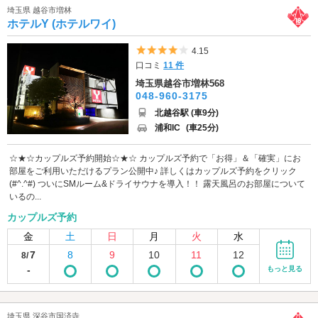
埼玉県 越谷市増林
ホテルY (ホテルワイ)
5つ星のうち4
4.15
口コミ
11 件
埼玉県越谷市増林568
048-960-3175
北越谷駅 (車9分)
浦和IC
(車25分)
☆★☆カップルズ予約開始☆★☆ カップルズ予約で「お得」＆「確実」にお
部屋をご利用いただけるプラン公開中♪ 詳しくはカップルズ予約をクリック
(#^.^#) ついにSMルーム&ドライサウナを導入！！ 露天風呂のお部屋について
いるの...
カップルズ予約
金
土
日
月
火
水
7
8
9
10
11
12
8/
-
もっと見る
埼玉県 深谷市国済寺