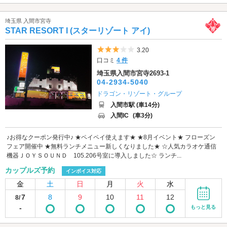
埼玉県 入間市宮寺
STAR RESORT I (スターリゾート アイ)
5つ星のうち3
3.20
口コミ
4 件
埼玉県入間市宮寺2693-1
04-2934-5040
ドラゴン・リゾート・グループ
入間市駅 (車14分)
入間IC
(車3分)
♪お得なクーポン発行中♪ ★ペイペイ使えます★ ★8月イベント★ フローズン
フェア開催中 ★無料ランチメニュー新しくなりました★ ☆人気カラオケ通信
機器ＪＯＹＳＯＵＮＤ 105.206号室に導入しました☆ ランチ...
カップルズ予約
インボイス対応
金
土
日
月
火
水
7
8
9
10
11
12
8/
-
もっと見る