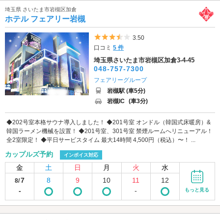
埼玉県 さいたま市岩槻区加倉
ホテル フェアリー岩槻
5つ星のうち3.5
3.50
口コミ
5 件
埼玉県さいたま市岩槻区加倉3-4-45
048-757-7300
フェアリーグループ
岩槻駅 (車5分)
岩槻IC
(車3分)
◆202号室本格サウナ導入しました！ ◆201号室 オンドル（韓国式床暖房）&
韓国ラーメン機械を設置！ ◆201号室、301号室 禁煙ルームへリニューアル！
全2室限定！ ◆平日サービスタイム 最大14時間 4,500円（税込）〜！ ...
カップルズ予約
インボイス対応
金
土
日
月
火
水
7
8
9
10
11
12
8/
-
-
もっと見る