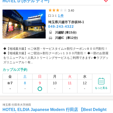
HOTEL D (ホテル ディー)
5つ星のうち3
3.40
口コミ
1 件
埼玉県川越市下赤坂88-1
049-243-4322
川越駅 (車15分)
川越IC
(車12分)
◆【地域最大級】≪ご休憩・サービスタイム≫割引クーポン♪８００円割引！
◆【地域最大級】≪ご宿泊≫割引クーポン♪１３００円割引！ ◆一部のお部屋
をリニューアル！人気ストリーミングサービスもご利用できます♪ ◆ラブグッ
ズリニューアル！有...
カップルズ予約
金
土
日
月
火
水
7
8
9
10
11
12
8/
-
-
-
-
-
もっと見る
埼玉県 行田市大字持田
HOTEL ELDIA Japanese Modern 行田店 【Best Delight