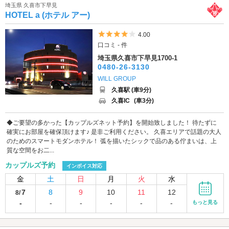
埼玉県 久喜市下早見
HOTEL a (ホテル アー)
5つ星のうち4
4.00
口コミ - 件
埼玉県久喜市下早見1700-1
0480-26-3130
WILL GROUP
久喜駅 (車9分)
久喜IC
(車3分)
◆ご要望の多かった【カップルズネット予約】を開始致しました！ 待たずに
確実にお部屋を確保頂けます♪ 是非ご利用ください。 久喜エリアで話題の大人
のためのスマートモダンホテル！ 弧を描いたシックで品のある佇まいは、上
質な空間をお二...
カップルズ予約
インボイス対応
金
土
日
月
火
水
7
8
9
10
11
12
8/
-
-
-
-
-
-
もっと見る