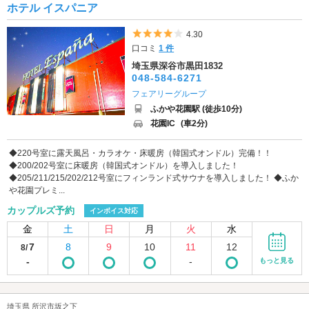
ホテル イスパニア
5つ星のうち4
4.30
口コミ
1 件
埼玉県深谷市黒田1832
048-584-6271
フェアリーグループ
ふかや花園駅 (徒歩10分)
花園IC
(車2分)
◆220号室に露天風呂・カラオケ・床暖房（韓国式オンドル）完備！！
◆200/202号室に床暖房（韓国式オンドル）を導入しました！
◆205/211/215/202/212号室にフィンランド式サウナを導入しました！ ◆ふか
や花園プレミ...
カップルズ予約
インボイス対応
金
土
日
月
火
水
7
8
9
10
11
12
8/
-
-
もっと見る
埼玉県 所沢市坂之下