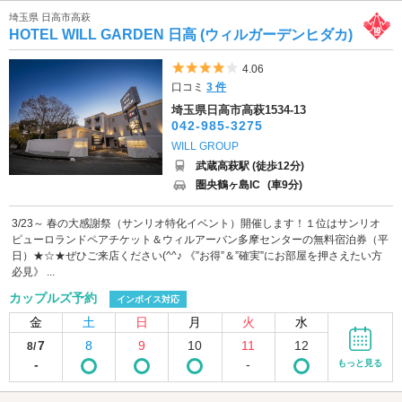
埼玉県 日高市高萩
HOTEL WILL GARDEN 日高 (ウィルガーデンヒダカ)
5つ星のうち4
4.06
口コミ
3 件
埼玉県日高市高萩1534-13
042-985-3275
WILL GROUP
武蔵高萩駅 (徒歩12分)
圏央鶴ヶ島IC
(車9分)
3/23～ 春の大感謝祭（サンリオ特化イベント）開催します！１位はサンリオ
ピューロランドペアチケット＆ウィルアーバン多摩センターの無料宿泊券（平
日）★☆★ぜひご来店ください(^^♪ 《”お得”＆”確実”にお部屋を押さえたい方
必見》 ...
カップルズ予約
インボイス対応
金
土
日
月
火
水
7
8
9
10
11
12
8/
-
-
もっと見る