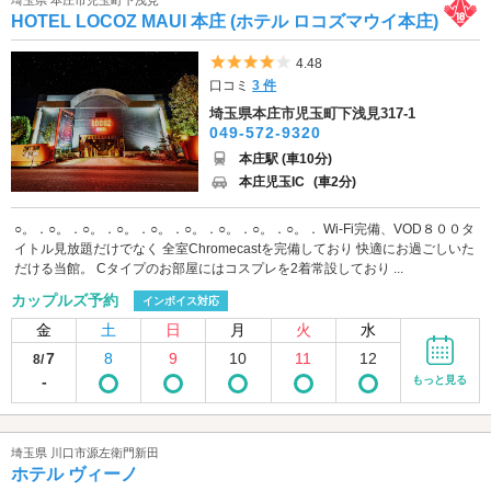
HOTEL LOCOZ MAUI 本庄 (ホテル ロコズマウイ本庄)
5つ星のうち4
4.48
口コミ
3 件
埼玉県本庄市児玉町下浅見317-1
049-572-9320
本庄駅 (車10分)
本庄児玉IC
(車2分)
○。．○。．○。．○。．○。．○。．○。．○。．○。． Wi-Fi完備、VOD８００タ
イトル見放題だけでなく 全室Chromecastを完備しており 快適にお過ごしいた
だける当館。 Cタイプのお部屋にはコスプレを2着常設しており ...
カップルズ予約
インボイス対応
金
土
日
月
火
水
7
8
9
10
11
12
8/
-
もっと見る
埼玉県 川口市源左衛門新田
ホテル ヴィーノ