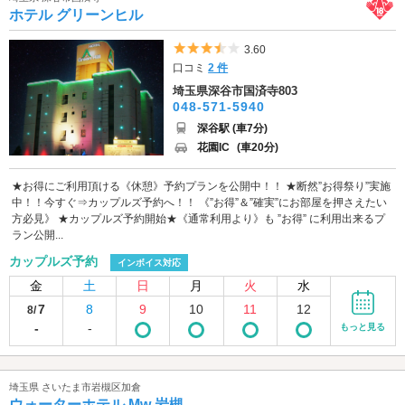
ホテル グリーンヒル
5つ星のうち3.5
3.60
口コミ
2 件
埼玉県深谷市国済寺803
048-571-5940
深谷駅 (車7分)
花園IC
(車20分)
★お得にご利用頂ける《休憩》予約プランを公開中！！ ★断然”お得祭り”実施
中！！今すぐ⇒カップルズ予約へ！！ 《”お得”＆”確実”にお部屋を押さえたい
方必見》 ★カップルズ予約開始★《通常利用より》も ”お得” に利用出来るプ
ラン公開...
カップルズ予約
インボイス対応
金
土
日
月
火
水
7
8
9
10
11
12
8/
-
-
もっと見る
埼玉県 さいたま市岩槻区加倉
ウォーターホテル Mw 岩槻