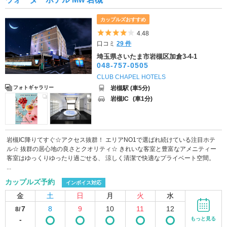
カップルズおすすめ
5つ星のうち4
4.48
口コミ
29 件
埼玉県さいたま市岩槻区加倉3-4-1
048-757-0505
CLUB CHAPEL HOTELS
岩槻駅 (車5分)
フォトギャラリー
岩槻IC
(車1分)
岩槻IC降りてすぐ☆アクセス抜群！ エリアNO1で選ばれ続けている注目ホテ
ル☆ 抜群の居心地の良さとクオリティ☆ きれいな客室と豊富なアメニティー
客室はゆっくりゆったり過ごせる、 涼しく清潔で快適なプライベート空間。
...
カップルズ予約
インボイス対応
金
土
日
月
火
水
7
8
9
10
11
12
8/
-
もっと見る