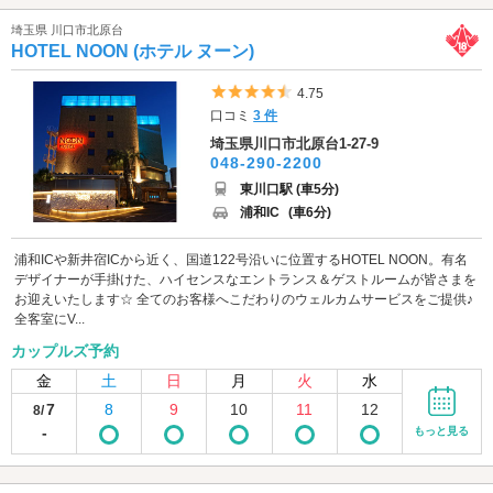
埼玉県 川口市北原台
HOTEL NOON (ホテル ヌーン)
5つ星のうち4.5
4.75
口コミ
3 件
埼玉県川口市北原台1-27-9
048-290-2200
東川口駅 (車5分)
浦和IC
(車6分)
浦和ICや新井宿ICから近く、国道122号沿いに位置するHOTEL NOON。有名
デザイナーが手掛けた、ハイセンスなエントランス＆ゲストルームが皆さまを
お迎えいたします☆ 全てのお客様へこだわりのウェルカムサービスをご提供♪
全客室にV...
カップルズ予約
金
土
日
月
火
水
7
8
9
10
11
12
8/
-
もっと見る