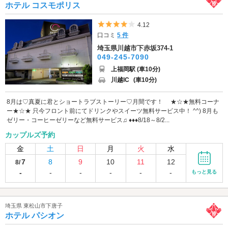
ホテル コスモポリス
5つ星のうち4
4.12
口コミ
5 件
埼玉県川越市下赤坂374-1
049-245-7090
上福岡駅 (車10分)
川越IC
(車10分)
8月は♡真夏に君とショートラブストーリー♡月間です！ ★☆★無料コーナ
ー★☆★ 只今フロント前にてドリンクやスイーツ無料サービス中！ ^^) 8月も
ゼリー・コーヒーゼリーなど無料サービス♫ ♦♦♦8/18～8/2...
カップルズ予約
金
土
日
月
火
水
7
8
9
10
11
12
8/
-
-
-
-
-
-
もっと見る
埼玉県 東松山市下唐子
ホテル パシオン