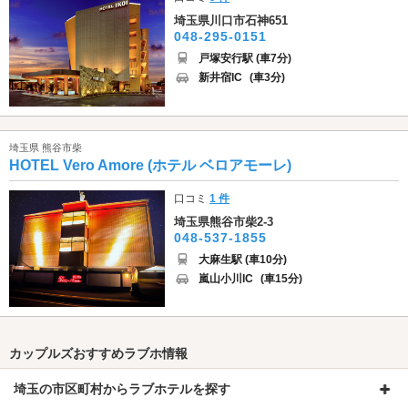
埼玉県川口市石神651
048-295-0151
戸塚安行駅 (車7分)
新井宿IC
(車3分)
埼玉県 熊谷市柴
HOTEL Vero Amore (ホテル ベロアモーレ)
口コミ
1 件
埼玉県熊谷市柴2-3
048-537-1855
大麻生駅 (車10分)
嵐山小川IC
(車15分)
カップルズおすすめラブホ情報
埼玉の市区町村からラブホテルを探す