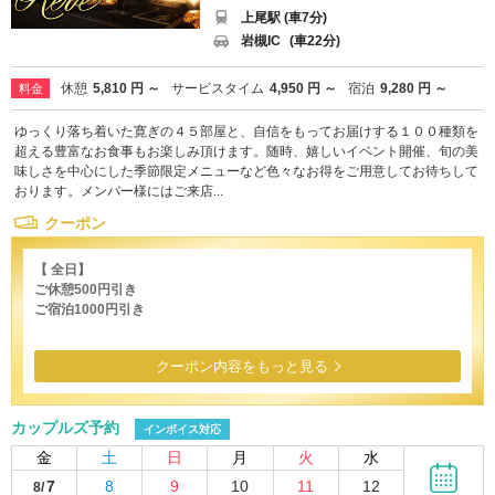
上尾駅 (車7分)
岩槻IC
(車22分)
休憩
5,810 円 ～
サービスタイム
4,950 円 ～
宿泊
9,280 円 ～
料金
ゆっくり落ち着いた寛ぎの４５部屋と、自信をもってお届けする１００種類を
超える豊富なお食事もお楽しみ頂けます。随時、嬉しいイベント開催、旬の美
味しさを中心にした季節限定メニューなど色々なお得をご用意してお待ちして
おります。メンバー様にはご来店...
クーポン
【 全日】
ご休憩500円引き
ご宿泊1000円引き
クーポン内容をもっと見る
カップルズ予約
インボイス対応
金
土
日
月
火
水
7
8
9
10
11
12
8/