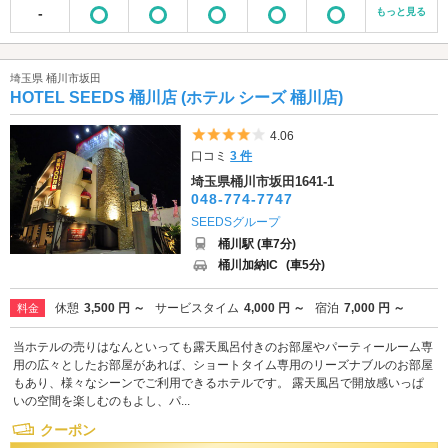
-
もっと見る
埼玉県 桶川市坂田
HOTEL SEEDS 桶川店 (ホテル シーズ 桶川店)
5つ星のうち4
4.06
口コミ
3 件
埼玉県桶川市坂田1641-1
048-774-7747
SEEDSグループ
桶川駅 (車7分)
桶川加納IC
(車5分)
休憩
3,500 円 ～
サービスタイム
4,000 円 ～
宿泊
7,000 円 ～
料金
当ホテルの売りはなんといっても露天風呂付きのお部屋やパーティールーム専
用の広々としたお部屋があれば、ショートタイム専用のリーズナブルのお部屋
もあり、様々なシーンでご利用できるホテルです。 露天風呂で開放感いっぱ
いの空間を楽しむのもよし、パ...
クーポン