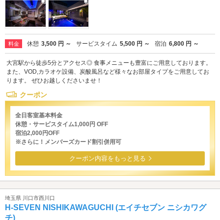
休憩
3,500 円 ～
サービスタイム
5,500 円 ～
宿泊
6,800 円 ～
料金
大宮駅から徒歩5分とアクセス◎ 食事メニューも豊富にご用意しております。
また、VOD,カラオケ設備、炭酸風呂など様々なお部屋タイプをご用意してお
ります。 ぜひお越しくださいませ！
クーポン
全日客室基本料金
休憩・サービスタイム1,000円 OFF
宿泊2,000円OFF
※さらに！メンバーズカード割引併用可
クーポン内容をもっと見る
埼玉県 川口市西川口
H-SEVEN NISHIKAWAGUCHI (エイチセブン ニシカワグ
チ)