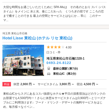
大切な時間をお過ごしいただくために SPA-Muは その名のとおり スパ（バス
タイム）をメインに 水と光、食にこだわった くつろぎの宿です こころの芯
まで癒すことのできる 最上の空間とサービスとはなにか… 常に このテー
マ...
埼玉県 東松山市石橋
Hotel Lisse 東松山 (ホテル リセ 東松山)
5つ星のうち4
4.00
口コミ - 件
埼玉県東松山市石橋1328-1
0493-24-8122
森林公園駅 (車7分)
東松山IC
(車2分)
休憩
2,900 円 ～
サービスタイム
3,900 円 ～
宿泊
4,500 円 ～
料金
東松山ICからスグにあるコスパ抜群なホテル★平日の深夜宿泊はどのランクの
お部屋でも4,500円均一！さらに休憩＆サービスタイムは3,900円～とリーズナ
ブルにご利用頂けます♩フード・ドリンク・デザートの無料サービスをはじ
め、毎月様々なイベン...