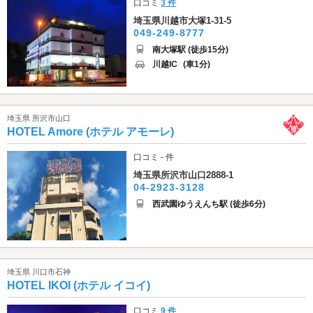
口コミ
3 件
埼玉県川越市大塚1-31-5
049-249-8777
南大塚駅 (徒歩15分)
川越IC
(車1分)
埼玉県 所沢市山口
HOTEL Amore (ホテル アモーレ)
口コミ - 件
埼玉県所沢市山口2888-1
04-2923-3128
西武園ゆうえんち駅 (徒歩6分)
埼玉県 川口市石神
HOTEL IKOI (ホテル イコイ)
口コミ
9 件