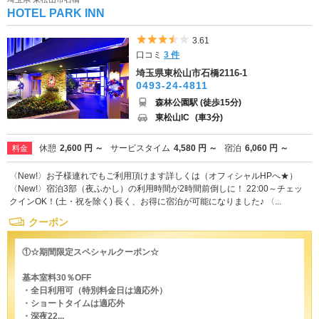
HOTEL PARK INN
5つ星のうち3.5
3.61
口コミ
3 件
埼玉県東松山市石橋2116-1
0493-24-4811
森林公園駅 (徒歩15分)
東松山IC
(車3分)
休憩
2,600 円 ～
サービスタイム
4,580 円 ～
宿泊
6,060 円 ～
料金
〈New!〉お子様連れでもご利用頂けます詳しくは（オフィシャルHPへ★）
〈New!〉宿泊3部（夜ふかし）の利用時間が2時間前倒しに！ 22:00～チェッ
クインOK！(土・祝を除く) 長く、お得に宿泊が可能になりました♪ 〈...
クーポン
①☆期間限定スペシャルクーポン☆
基本室料30％OFF
・全日利用可（特別料金日は適応外）
・ショートタイムは適応外
・深夜22...