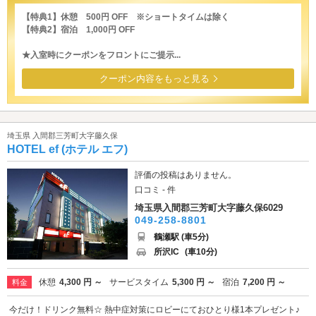
【特典1】休憩 500円 OFF ※ショートタイムは除く
【特典2】宿泊 1,000円 OFF
★入室時にクーポンをフロントにご提示...
クーポン内容をもっと見る
埼玉県 入間郡三芳町大字藤久保
HOTEL ef (ホテル エフ)
評価の投稿はありません。
口コミ - 件
埼玉県入間郡三芳町大字藤久保6029
049-258-8801
鶴瀬駅 (車5分)
所沢IC
(車10分)
休憩
4,300 円 ～
サービスタイム
5,300 円 ～
宿泊
7,200 円 ～
料金
今だけ！ドリンク無料☆ 熱中症対策にロビーにておひとり様1本プレゼント♪