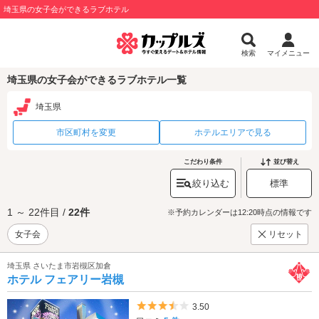
埼玉県の女子会ができるラブホテル
検索
マイメニュー
埼玉県の女子会ができるラブホテル一覧
埼玉県
市区町村を変更
ホテルエリアで見る
こだわり条件
並び替え
絞り込む
標準
1 ～ 22件目 /
22件
※予約カレンダーは12:20時点の情報です
女子会
リセット
埼玉県 さいたま市岩槻区加倉
ホテル フェアリー岩槻
5つ星のうち3.5
3.50