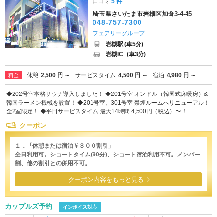
口コミ
5 件
埼玉県さいたま市岩槻区加倉3-4-45
048-757-7300
フェアリーグループ
岩槻駅 (車5分)
岩槻IC
(車3分)
休憩
2,500 円 ～
サービスタイム
4,500 円 ～
宿泊
4,980 円 ～
料金
◆202号室本格サウナ導入しました！ ◆201号室 オンドル（韓国式床暖房）&
韓国ラーメン機械を設置！ ◆201号室、301号室 禁煙ルームへリニューアル！
全2室限定！ ◆平日サービスタイム 最大14時間 4,500円（税込）〜！ ...
クーポン
１．「休憩または宿泊￥３００割引」
全日利用可。ショートタイム(90分)、ショート宿泊利用不可。メンバー
割、他の割引との併用不可。
クーポン内容をもっと見る
カップルズ予約
インボイス対応