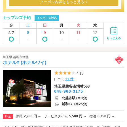
クーポン内容をもっと見る
カップルズ予約
インボイス対応
金
土
日
月
火
水
7
8
9
10
11
12
8/
-
-
-
もっと見る
埼玉県 越谷市増林
ホテルY (ホテルワイ)
5つ星のうち4
4.15
口コミ
11 件
埼玉県越谷市増林568
048-960-3175
北越谷駅 (車9分)
浦和IC
(車25分)
休憩
2,980 円 ～
サービスタイム
5,500 円 ～
宿泊
6,750 円 ～
料金