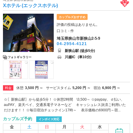
Xホテル (エックスホテル)
カップルズおすすめ
評価の投稿はありません。
口コミ - 件
埼玉県狭山市新狭山2-5-9
04-2954-4121
新狭山駅 (徒歩5分)
川越IC
(車10分)
フォトギャラリー
休憩
3,500 円 ～
サービスタイム
5,200 円 ～
宿泊
6,900 円 ～
料金
☆〖新狭山駅〗から徒歩5分！ ☆休憩2時間 \3,500～ ☆paypay、ｄ払い、
auPAY、楽天ペイ、交通系電子マネーなど キャッシュレス決済ご利用いた
だけます！！ ☆毎日宿泊チェックイン17時～ 表示価格の6900円～宿...
カップルズ予約
インボイス対応
金
土
日
月
火
水