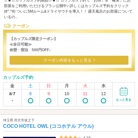
☆★☆カップルズ予約開始☆★☆ カップルズ予約で「お得」＆「確実」にお
部屋をご利用いただけるプラン公開中♪ 詳しくはカップルズ予約をクリック
(#^.^#) ついにSMルーム&ドライサウナを導入！！ 露天風呂のお部屋について
いるの...
クーポン
【カップルズ限定クーポン】
≪全日可能≫
休憩・宿泊 500円OFF♪
クーポン内容をもっと見る
カップルズ予約
金
土
日
月
火
水
7
8
9
10
11
12
8/
-
もっと見る
埼玉県 所沢市坂之下
COCO HOTEL OWL (ココホテル アウル)
5つ星のうち4