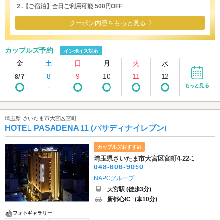
２.【ご宿泊】全日ご利用可能 500円OFF
クーポン内容をもっと見る
カップルズ予約
インボイス対応
金
土
日
月
火
水
7
8
9
10
11
12
8/
-
もっと見る
埼玉県 さいたま市大宮区宮町
HOTEL PASADENA 11 (パサディナイレブン)
カップルズおすすめ
埼玉県さいたま市大宮区宮町4-22-1
048-606-9050
NAPOグループ
大宮駅 (徒歩3分)
新都心IC
(車10分)
フォトギャラリー