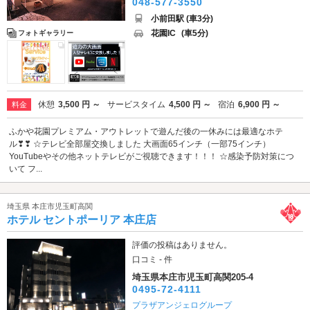
048-577-3550
小前田駅 (車3分)
花園IC
(車5分)
フォトギャラリー
休憩
3,500 円 ～
サービスタイム
4,500 円 ～
宿泊
6,900 円 ～
料金
ふかや花園プレミアム・アウトレットで遊んだ後の一休みには最適なホテ
ル❣❣ ☆テレビ全部屋交換しました 大画面65インチ（一部75インチ）
YouTubeやその他ネットテレビがご視聴できます！！！ ☆感染予防対策につ
いて フ...
埼玉県 本庄市児玉町高関
ホテル セントポーリア 本庄店
評価の投稿はありません。
口コミ - 件
埼玉県本庄市児玉町高関205-4
0495-72-4111
プラザアンジェログループ