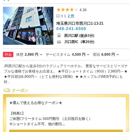
5つ星のうち4
4.36
口コミ
2 件
埼玉県川口市西川口1-13-21
048-241-6500
西川口駅 (徒歩3分)
川口西IC
(車20分)
休憩
2,980 円 ～
サービスタイム
4,500 円 ～
宿泊
6,900 円 ～
料金
JR西川口駅から徒歩3分のラグジュアリーホテル。 豊富なサービスとリーズナ
ブルな価格でお客様をお出迎え。 ★平日ショートタイム（90分）2,980円～★
★平日宿泊6,900円～（とても便利な3部制）★ ★カップルズWEB予約にも
対...
クーポン
★選んで使えるお得なクーポン★
【特典1】
ご休憩/フリータイム 500円割引 （土日祝日を除く）
※ショートタイム不可、他の割引...