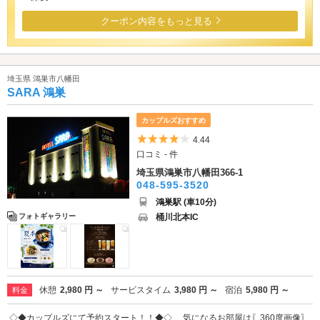
クーポン内容をもっと見る
埼玉県 鴻巣市八幡田
SARA 鴻巣
カップルズおすすめ
5つ星のうち4
4.44
口コミ - 件
埼玉県鴻巣市八幡田366-1
048-595-3520
鴻巣駅 (車10分)
桶川北本IC
フォトギャラリー
休憩
2,980 円 ～
サービスタイム
3,980 円 ～
宿泊
5,980 円 ～
料金
◇◆カップルズにて予約スタート！！◆◇ 気になるお部屋は〖360度画像〗