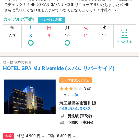
でチェック！！ ◆◇GRANDMENU FOODリニューアルいたしました♪◇◆
さらに美味しくなりました(*'ω'*) ◇なんとなんとっっ！！休憩2H \2...
カップルズ予約
インボイス対応
金
土
日
月
火
水
7
8
9
10
11
12
8/
-
-
-
-
もっと見る
埼玉県 深谷市荒川
HOTEL SPA-Mu Riverside (スパム リバーサイド)
カップルズおすすめ
5つ星のうち3
3.40
口コミ
3 件
埼玉県深谷市荒川18
048-584-3883
男衾駅 (車5分)
花園IC
(車2分)
休憩
4,900 円 ～
宿泊
8,800 円 ～
料金