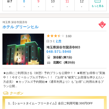
7
8
9
10
11
12
8/
-
-
-
-
-
-
もっと見る
埼玉県 深谷市国済寺
ホテル グリーンヒル
5つ星のうち3.5
3.60
口コミ
2 件
埼玉県深谷市国済寺803
048-571-5940
深谷駅 (車7分)
花園IC
(車20分)
★お得にご利用頂ける《休憩》予約プランを公開中！！ ★断然”お得祭り”実施
中！！今すぐ⇒カップルズ予約へ！！ 《”お得”＆”確実”にお部屋を押さえたい
方必見》 ★カップルズ予約開始★《通常利用より》も ”お得” に利用出来るプ
ラン公開...
クーポン
１.【ショートタイム～フリータイム】全日ご利用可能 300円OFF