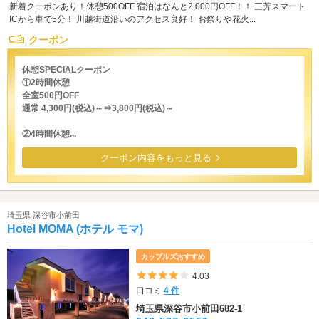
新着クーポンあり！休憩500OFF 宿泊はなんと2,000円OFF！！ 三芳スマート
ICから車で5分！ 川越街道沿いのアクセス良好！ お祭りや花火...
クーポン
休憩SPECIALクーポン
①2時間休憩
全室500円OFF
通常 4,300円(税込)～⇒3,800円(税込)～
②4時間休憩...
クーポン内容をもっと見る
埼玉県 深谷市小前田
Hotel MOMA (ホテル モマ)
カップルズおすすめ
5つ星のうち4
4.03
口コミ
4 件
埼玉県深谷市小前田682-1