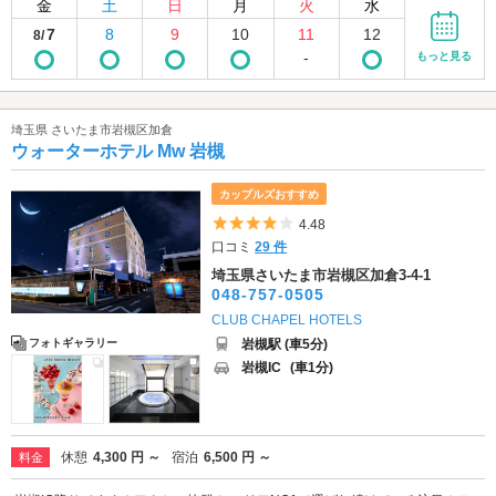
金
土
日
月
火
水
7
8
9
10
11
12
8/
-
もっと見る
埼玉県 さいたま市岩槻区加倉
ウォーターホテル Mw 岩槻
カップルズおすすめ
5つ星のうち4
4.48
口コミ
29 件
埼玉県さいたま市岩槻区加倉3-4-1
048-757-0505
CLUB CHAPEL HOTELS
岩槻駅 (車5分)
フォトギャラリー
岩槻IC
(車1分)
休憩
4,300 円 ～
宿泊
6,500 円 ～
料金