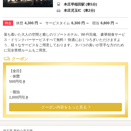
本庄早稲田駅 (車5分)
本庄児玉IC
(車2分)
休憩
4,300 円 ～
サービスタイム
6,300 円 ～
宿泊
6,800 円 ～
料金
落ち着いた大人の空間と癒しのリゾートホテル。Wi-Fi完備。 豪華朝食サービ
ス・ドリンクバーサービスすべて無料！ 快適におくつろぎいただけますよ
う、様々なサービスをご用意しております。 タバコの臭いが苦手な方のため
に完全禁煙ルームもご用意。
クーポン
【全日】
・休憩
500円引き
・宿泊
1,000円引き
クーポン内容をもっと見る
埼玉県 東松山市石橋