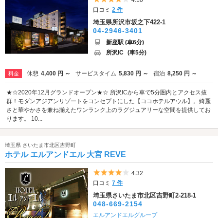
4.10
口コミ
2 件
埼玉県所沢市坂之下422-1
04-2946-3401
新座駅 (車6分)
所沢IC
(車5分)
休憩
4,400 円 ～
サービスタイム
5,830 円 ～
宿泊
8,250 円 ～
料金
★☆2020年12月グランドオープン★☆ 所沢ICから車で5分圏内とアクセス抜
群！モダンアジアンリゾートをコンセプトにした【ココホテルアウル】。綺麗
さと華やかさを兼ね揃えたワンランク上のラグジュアリーな空間を提供してお
ります。 10...
埼玉県 さいたま市北区吉野町
ホテル エルアンドエル 大宮 REVE
5つ星のうち4
4.32
口コミ
7 件
埼玉県さいたま市北区吉野町2-218-1
048-669-2154
エルアンドエルグループ