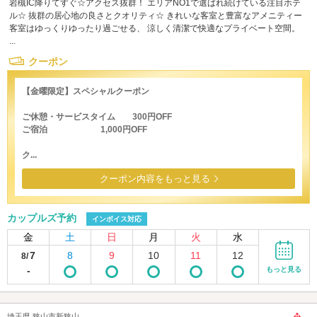
岩槻IC降りてすぐ☆アクセス抜群！ エリアNO1で選ばれ続けている注目ホテ
ル☆ 抜群の居心地の良さとクオリティ☆ きれいな客室と豊富なアメニティー
客室はゆっくりゆったり過ごせる、 涼しく清潔で快適なプライベート空間。
...
クーポン
【金曜限定】スペシャルクーポン
ご休憩・サービスタイム 300円OFF
ご宿泊 1,000円OFF
ク...
クーポン内容をもっと見る
カップルズ予約
インボイス対応
金
土
日
月
火
水
7
8
9
10
11
12
8/
-
もっと見る
埼玉県 狭山市新狭山