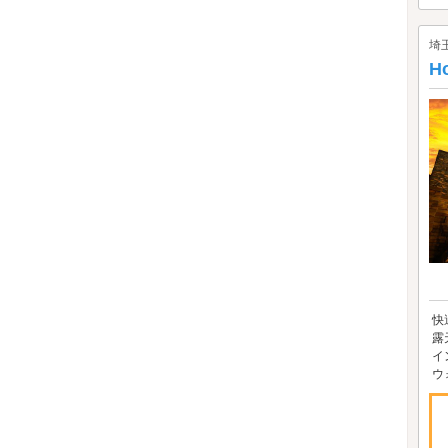
埼
H
快
露
イ
ウ