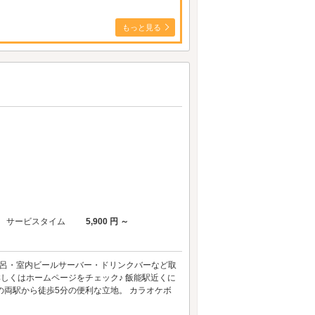
もっと見る
サービスタイム
5,900 円 ～
風呂・室内ビールサーバー・ドリンクバーなど取
詳しくはホームページをチェック♪ 飯能駅近くに
の両駅から徒歩5分の便利な立地。 カラオケボ