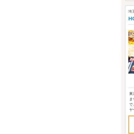
埼
H
東
ま
で
ヤ