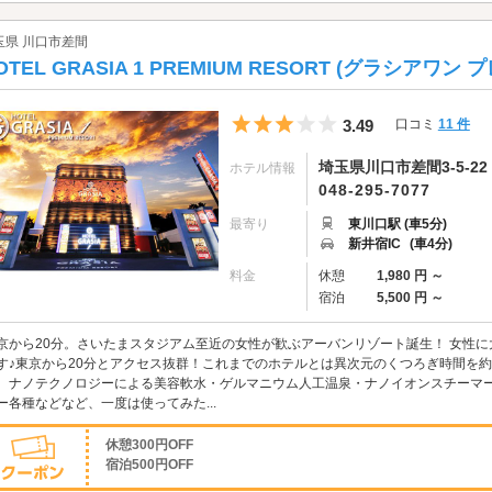
玉県 川口市差間
OTEL GRASIA 1 PREMIUM RESORT (グラシアワ
5つ星のうち3
3.49
口コミ
11 件
埼玉県川口市差間3-5-22
ホテル情報
048-295-7077
最寄り
東川口駅 (車5分)
新井宿IC
(車4分)
料金
休憩
1,980 円 ～
宿泊
5,500 円 ～
京から20分。さいたまスタジアム至近の女性が歓ぶアーバンリゾート誕生！ 女性
す♪東京から20分とアクセス抜群！これまでのホテルとは異次元のくつろぎ時間を
、ナノテクノロジーによる美容軟水・ゲルマニウム人工温泉・ナノイオンスチーマ
ー各種などなど、一度は使ってみた...
休憩300円OFF
宿泊500円OFF