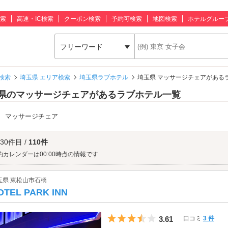
索
高速・IC検索
クーポン検索
予約可検索
地図検索
ホテルグルー
フリーワード
検索
埼玉県 エリア検索
埼玉県ラブホテル
埼玉県 マッサージチェアがある
県のマッサージチェアがあるラブホテル一覧
：
マッサージチェア
 30件目 /
110件
約カレンダーは00:00時点の情報です
玉県 東松山市石橋
OTEL PARK INN
5つ星のうち3.5
3.61
口コミ
3 件