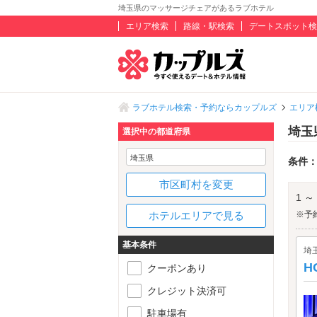
埼玉県のマッサージチェアがあるラブホテル
エリア検索
路線・駅検索
デートスポット検
ラブホテル検索・予約ならカップルズ
エリア
埼玉
選択中の都道府県
埼玉県
条件
市区町村を変更
1 ～
ホテルエリアで見る
※予
基本条件
埼
H
クーポンあり
クレジット決済可
駐車場有