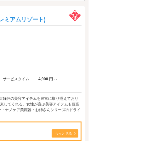
ン プレミアムリゾート)
サービスタイム
4,900 円 ～
に大好評の美容アイテムを豊富に取り揃えており
約束してくれる。女性が喜ぶ美容アイテムも豊富
ー・ナノケア美顔器・お姉さんシリーズのドライ
もっと見る