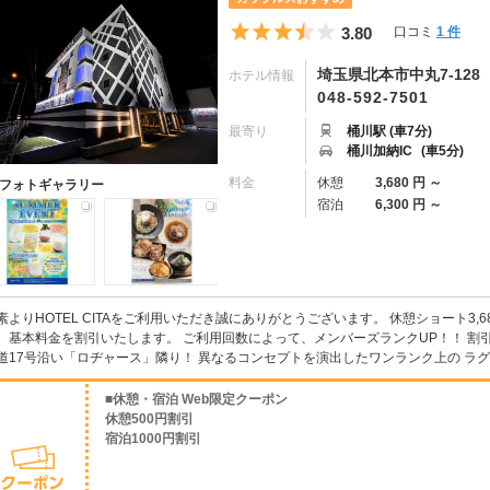
5つ星のうち3.5
3.80
口コミ
1 件
埼玉県北本市中丸7-128
ホテル情報
048-592-7501
最寄り
桶川駅 (車7分)
桶川加納IC
(車5分)
料金
休憩
3,680 円 ～
フォトギャラリー
宿泊
6,300 円 ～
素よりHOTEL CITAをご利用いただき誠にありがとうございます。 休憩ショート3,68
、基本料金を割引いたします。 ご利用回数によって、メンバーズランクUP！！ 割引率
道17号沿い「ロヂャース」隣り！ 異なるコンセプトを演出したワンランク上の ラグジ
■休憩・宿泊 Web限定クーポン
休憩500円割引
宿泊1000円割引