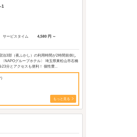
-1
サービスタイム
4,580 円 ～
〉宿泊3部（夜ふかし）の利用時間が2時間前倒し
♪ 〈NAPOグループホテル〉 埼玉県東松山市石橋
3分とアクセスも便利！ 個性豊...
で）
もっと見る