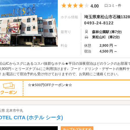
5つ星のうち4
4.00
口コミ - 件
埼玉県東松山市石橋1328
ホテル情報
0493-24-8122
最寄り
森林公園駅 (車7分)
東松山IC
(車2分)
料金
休憩
2,900 円 ～
宿泊
4,500 円 ～
松山ICからスグにあるコスパ抜群なホテル★平日の深夜宿泊はどのランクのお部屋で
3,900円～とリーズナブルにご利用頂けます♩フード・ドリンク・デザートの無料
！お電話にて宿泊予約も受け付けておりますので、お気軽にご連絡ください。
☆★500円OFFクーポン★☆
玉県 北本市中丸
OTEL CITA (ホテル シータ)
カップルズおすすめ