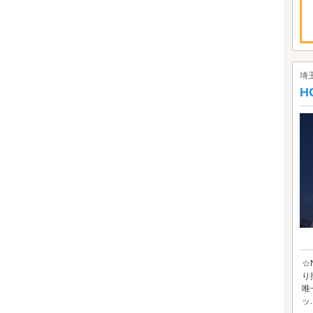
埼
H
☆
り
唯
ッ..