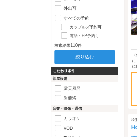
外出可
すべての予約
カップルズ予約可
電話・HP予約可
110
検索結果
件
〈
に
に
こだわり条件
部屋設備
露天風呂
岩盤浴
音響・映像・通信
カラオケ
埼
H
VOD