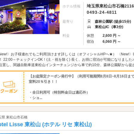
埼玉県東松山市石橋2116
ホテル情報
0493-24-4811
最寄り
森林公園駅 (徒歩15分)
東松山IC
(車3分)
料金
休憩
2,600 円 ～
宿泊
6,060 円 ～
New!〉お子様連れでもご利用頂けます詳しくは（オフィシャルHPへ★） 〈New!
！ 22:00～チェックインOK！(土・祝を除く) 長く、お得に宿泊が可能になりました
位置し、関越自動車道東松山インターチェンジから車で約10分、森林公園駅から徒歩2
【お盆限定クーポン発行中】（利用可能期間8月8日~8月16日ま
室料20％引き！！
・全日利用可（特別料金日は適応外）
・ショ...
玉県 東松山市石橋
otel Lisse 東松山 (ホテル リセ 東松山)