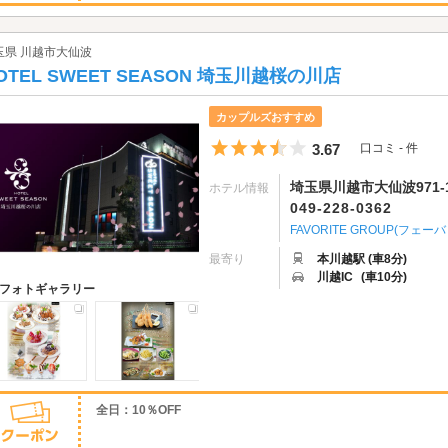
玉県 川越市大仙波
OTEL SWEET SEASON 埼玉川越桜の川店
カップルズおすすめ
5つ星のうち3.5
3.67
口コミ - 件
埼玉県川越市大仙波971-
ホテル情報
049-228-0362
FAVORITE GROUP(フェ
最寄り
本川越駅 (車8分)
川越IC
(車10分)
フォトギャラリー
全日：10％OFF