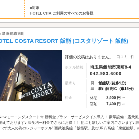
■対象
HOTEL CITA ご利用のすべてのお客様
玉県 飯能市東町
OTEL COSTA RESORT 飯能 (コスタリゾート 飯能)
評価の投稿はありません。
口コミ - 件
埼玉県飯能市東町8-4
ホテル情報
042-983-6000
最寄り
飯能駅 (徒歩5分)
狭山日高IC
(車15分)
料金
休憩
3,900 円 ～
宿泊
7,400 円 ～
Newモーニングスタート☆ 新料金プラン・サービスタイム導入！ 豪華設備・露天
揃えております♪ 深夜均一料金でさらにお得！！ 他にも嬉しいご案内ございます♪ 
一の“大人の為のレジャーホテル” 西武池袋線「飯能駅」及びJR八高線「東飯能駅」
.