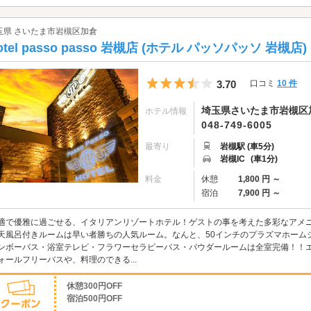
玉県 さいたま市岩槻区加倉
otel passo passo 岩槻店 (ホテル パッソパッソ 岩槻店)
5つ星のうち3.5
3.70
口コミ
10 件
埼玉県さいたま市岩槻区加倉
ホテル情報
048-749-6005
最寄り
岩槻駅 (車5分)
岩槻IC
(車1分)
料金
休憩
1,800 円 ～
宿泊
7,900 円 ～
適で優雅に過ごせる、イタリアンリゾートホテル！ゲストの事を考えた多彩なアメ
天風呂付きルームは早い者勝ちの人気ルーム。なんと、50インチのプラズマホームシ
ンボーバス・浴室テレビ・フラワーセラピーバス・パウダールームは全室完備！！
ォールフリーバスや、料理のできる...
休憩300円OFF
宿泊500円OFF