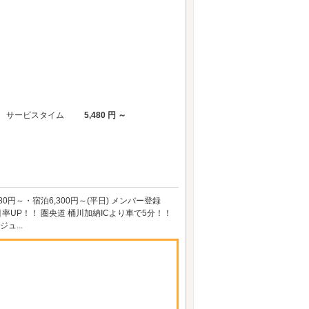
サービスタイム
5,480 円 ～
0円～・宿泊6,300円～(平日) メンバー登録
UP！！ 圏央道 桶川加納ICより車で5分！！
ュ...