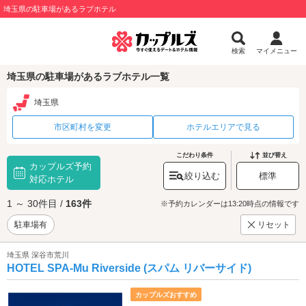
埼玉県の駐車場があるラブホテル
検索
マイメニュー
埼玉県の駐車場があるラブホテル一覧
埼玉県
市区町村を変更
ホテルエリアで見る
こだわり条件
並び替え
カップルズ予約
絞り込む
標準
対応ホテル
1 ～ 30件目 /
163件
※予約カレンダーは13:20時点の情報です
駐車場有
リセット
埼玉県 深谷市荒川
HOTEL SPA-Mu Riverside (スパム リバーサイド)
カップルズおすすめ