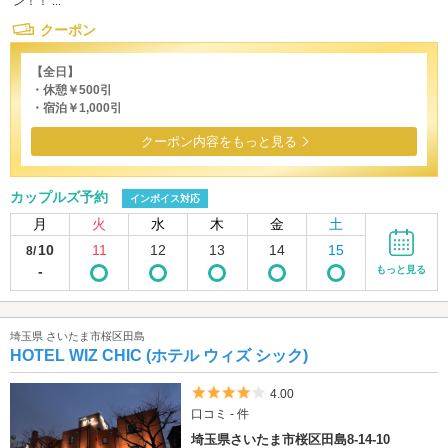
ン！！ ...
クーポン
【全日】
・休憩￥500引
・宿泊￥1,000引
クーポン内容をもっと見る
カップルズ予約
インボイス対応
月
火
水
木
金
土
10
11
12
13
14
15
8/
-
もっと見る
埼玉県 さいたま市桜区田島
HOTEL WIZ CHIC (ホテル ウィズ シック)
5つ星のうち4
4.00
口コミ - 件
埼玉県さいたま市桜区田島8-14-10