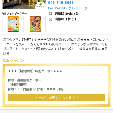
048-749-6666
Best Delight ホテル グループ
岩槻駅 (徒歩15分)
フォトギャラリー
岩槻IC
(車1分)
新料金プランSTART！！ ★★★新料金体系でお得に利用★★★ ・新たにフリ
ータイムを導入！！なんと最大13時間利用！！ ・深夜からなら宿泊均一でお
得に宿泊もできます♪ ・宿泊がなんと１５時からOK！！最長２０時間☆ ★新
設備...
クーポン
★★★【期間限定】特別クーポン★★★
休憩・宿泊割引クーポン
【全日利用可】
休憩５００円割引 or 宿泊１,０００円割引
クーポン内容をもっと見る