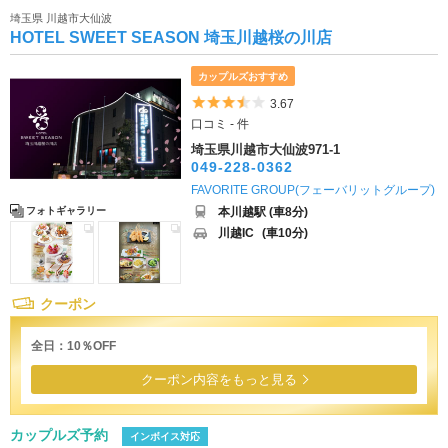
埼玉県 川越市大仙波
HOTEL SWEET SEASON 埼玉川越桜の川店
カップルズおすすめ
5つ星のうち3.5
3.67
口コミ - 件
埼玉県川越市大仙波971-1
049-228-0362
FAVORITE GROUP(フェーバリットグループ)
本川越駅 (車8分)
フォトギャラリー
川越IC
(車10分)
クーポン
全日：10％OFF
クーポン内容をもっと見る
カップルズ予約
インボイス対応