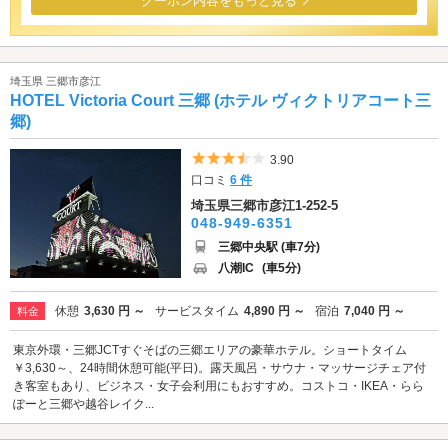
クーポン内容をもっと見る
埼玉県 三郷市彦江
HOTEL Victoria Court 三郷 (ホテル ヴィクトリアコート三
郷)
5つ星のうち3.5
3.90
口コミ
6 件
埼玉県三郷市彦江1-252-5
048-949-6351
三郷中央駅 (車7分)
八潮IC
(車5分)
休憩
3,630 円 ～
サービスタイム
4,890 円 ～
宿泊
7,040 円 ～
料金
東京外環・三郷JCTすぐそばの三郷エリアの豪華ホテル。ショートタイム
￥3,630～、24時間休憩可能(平日)。露天風呂・サウナ・マッサージチェア付
き客室もあり、ビジネス・女子会利用にもおすすめ。コストコ・IKEA・らら
ぽーと三郷や越谷レイク...