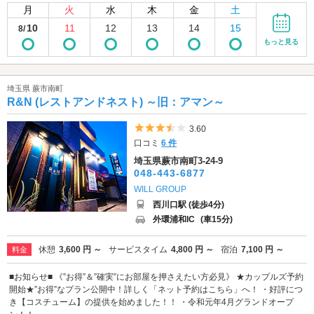
月
火
水
木
金
土
10
11
12
13
14
15
8/
もっと見る
埼玉県 蕨市南町
R&N (レストアンドネスト) ～旧：アマン～
5つ星のうち3.5
3.60
口コミ
6 件
埼玉県蕨市南町3-24-9
048-443-6877
WILL GROUP
西川口駅 (徒歩4分)
外環浦和IC
(車15分)
休憩
3,600 円 ～
サービスタイム
4,800 円 ～
宿泊
7,100 円 ～
料金
■お知らせ■ 《”お得”＆”確実”にお部屋を押さえたい方必見》 ★カップルズ予約
開始★”お得”なプラン公開中！詳しく「ネット予約はこちら」へ！ ・好評につ
き【コスチューム】の提供を始めました！！ ・令和元年4月グランドオープ