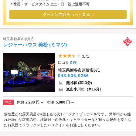
＊休憩・サービスタイムは土・日・祝は適用不可
クーポン内容をもっと見る
埼玉県 熊谷市須賀広
レジャーハウス 美松 (ミマツ)
5つ星のうち3.5
3.71
口コミ
8 件
埼玉県熊谷市須賀広671
048-536-0266
熊谷駅 (車13分)
嵐山小川IC
(車16分)
休憩
2,980 円 ～
宿泊
5,980 円 ～
料金
個性豊かな露天風呂が4室もあるガレージタイプ・ホテルです。 繁華街から離
れた静かな環境の中、坪庭付・西洋風・キャラクターなど様々な趣向を凝らし
たお風呂でリラックスしたバスタイムをお過ごしください。