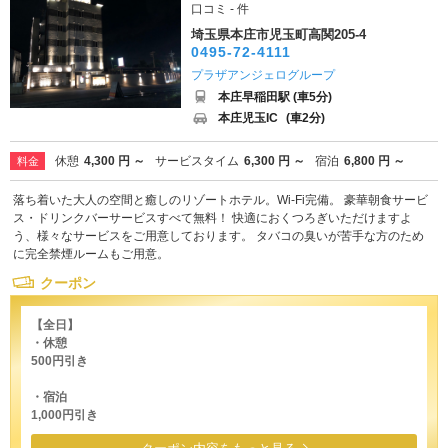
口コミ - 件
埼玉県本庄市児玉町高関205-4
0495-72-4111
プラザアンジェログループ
本庄早稲田駅 (車5分)
本庄児玉IC
(車2分)
休憩
4,300 円 ～
サービスタイム
6,300 円 ～
宿泊
6,800 円 ～
料金
落ち着いた大人の空間と癒しのリゾートホテル。Wi-Fi完備。 豪華朝食サービ
ス・ドリンクバーサービスすべて無料！ 快適におくつろぎいただけますよ
う、様々なサービスをご用意しております。 タバコの臭いが苦手な方のため
に完全禁煙ルームもご用意。
クーポン
【全日】
・休憩
500円引き
・宿泊
1,000円引き