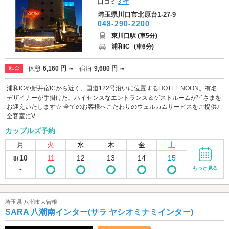
口コミ
3 件
埼玉県川口市北原台1-27-9
048-290-2200
東川口駅 (車5分)
浦和IC
(車6分)
休憩
6,160 円 ～
宿泊
9,680 円 ～
料金
浦和ICや新井宿ICから近く、国道122号沿いに位置するHOTEL NOON。有名
デザイナーが手掛けた、ハイセンスなエントランス＆ゲストルームが皆さまを
お迎えいたします☆ 全てのお客様へこだわりのウェルカムサービスをご提供♪
全客室にV...
カップルズ予約
月
火
水
木
金
土
10
11
12
13
14
15
8/
-
もっと見る
埼玉県 八潮市大曽根
SARA 八潮南インター(サラ ヤシオミナミインター)