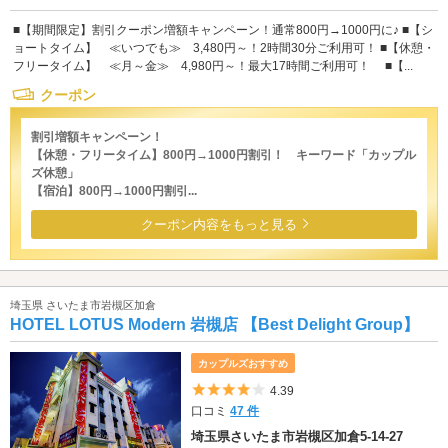
■【期間限定】割引クーポン増額キャンペーン！通常800円→1000円に♪ ■【シ
ョートタイム】 ≪いつでも≫ 3,480円～！2時間30分ご利用可！ ■【休憩・
フリータイム】 ≪月～金≫ 4,980円～！最大17時間ご利用可！ ■【...
クーポン
割引増額キャンペーン！
【休憩・フリータイム】800円→1000円割引！ キーワード「カップル
ズ休憩」
【宿泊】800円→1000円割引...
クーポン内容をもっと見る
埼玉県 さいたま市岩槻区加倉
HOTEL LOTUS Modern 岩槻店 【Best Delight Group】
カップルズおすすめ
5つ星のうち4
4.39
口コミ
47 件
埼玉県さいたま市岩槻区加倉5-14-27