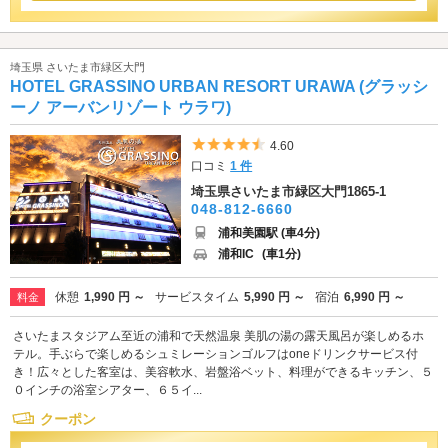
埼玉県 さいたま市緑区大門
HOTEL GRASSINO URBAN RESORT URAWA (グラッシ
ーノ アーバンリゾート ウラワ)
5つ星のうち4.5
4.60
口コミ
1 件
埼玉県さいたま市緑区大門1865-1
048-812-6660
浦和美園駅 (車4分)
浦和IC
(車1分)
休憩
1,990 円 ～
サービスタイム
5,990 円 ～
宿泊
6,990 円 ～
料金
さいたまスタジアム至近の浦和で天然温泉 美肌の湯の露天風呂が楽しめるホ
テル。手ぶらで楽しめるシュミレーションゴルフはoneドリンクサービス付
き！広々とした客室は、美容軟水、岩盤浴ベット、料理ができるキッチン、５
０インチの浴室シアター、６５イ...
クーポン