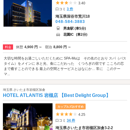
5つ星のうち3
3.40
口コミ
3 件
埼玉県深谷市荒川18
048-584-3883
男衾駅 (車5分)
花園IC
(車2分)
休憩
4,900 円 ～
宿泊
8,800 円 ～
料金
大切な時間をお過ごしいただくために SPA-Muは その名のとおり スパ（バス
タイム）をメインに 水と光、食にこだわった くつろぎの宿です こころの芯
まで癒すことのできる 最上の空間とサービスとはなにか… 常に このテー
マ...
埼玉県 さいたま市岩槻区加倉
HOTEL ATLANTIS 岩槻店 【Best Delight Group】
カップルズおすすめ
5つ星のうち4
4.25
口コミ
34 件
埼玉県さいたま市岩槻区加倉3-2-2