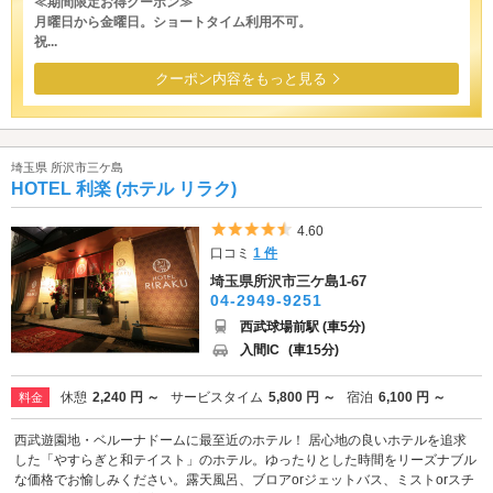
≪期間限定お得クーポン≫
月曜日から金曜日。ショートタイム利用不可。
祝...
クーポン内容をもっと見る
埼玉県 所沢市三ケ島
HOTEL 利楽 (ホテル リラク)
5つ星のうち4.5
4.60
口コミ
1 件
埼玉県所沢市三ケ島1-67
04-2949-9251
西武球場前駅 (車5分)
入間IC
(車15分)
休憩
2,240 円 ～
サービスタイム
5,800 円 ～
宿泊
6,100 円 ～
料金
西武遊園地・ベルーナドームに最至近のホテル！ 居心地の良いホテルを追求
した「やすらぎと和テイスト」のホテル。ゆったりとした時間をリーズナブル
な価格でお愉しみください。露天風呂、ブロアorジェットバス、ミストorスチ