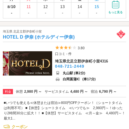
10
11
12
13
14
15
8/
-
-
-
-
-
-
もっと見る
埼玉県 北足立郡伊奈町小室
HOTEL D 伊奈 (ホテルディー伊奈)
5つ星のうち3.5
3.80
口コミ - 件
埼玉県北足立郡伊奈町小室4316
048-721-2449
丸山駅 (車2分)
白岡菖蒲IC
(車17分)
休憩
2,980 円 ～
サービスタイム
4,480 円 ～
宿泊
6,790 円 ～
料金
■いつでも使える≪休憩または宿泊≫800円OFFクーポン！（ショートタイム
は利用不可） ■【休憩】ショートタイム ≪いつでも≫ 2,980円～！ゆった
り2時間30分に拡大！！ ■【休憩】サービスタイム ≪月～金≫ 4,480円～！
最大1...
クーポン