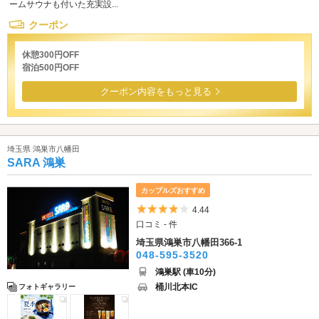
ームサウナも付いた充実設...
クーポン
休憩300円OFF
宿泊500円OFF
クーポン内容をもっと見る
埼玉県 鴻巣市八幡田
SARA 鴻巣
カップルズおすすめ
5つ星のうち4
4.44
口コミ - 件
埼玉県鴻巣市八幡田366-1
048-595-3520
鴻巣駅 (車10分)
桶川北本IC
フォトギャラリー