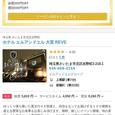
休憩300円OFF
宿泊500円OFF
クーポン内容をもっと見る
埼玉県 さいたま市北区吉野町
ホテル エルアンドエル 大宮 REVE
5つ星のうち4
4.32
口コミ
7 件
埼玉県さいたま市北区吉野町2-218-1
048-669-2154
エルアンドエルグループ
上尾駅 (車7分)
岩槻IC
(車22分)
休憩
5,810 円 ～
サービスタイム
4,950 円 ～
宿泊
9,280 円 ～
料金
ゆっくり落ち着いた寛ぎの４５部屋と、自信をもってお届けする１００種類を
超える豊富なお食事もお楽しみ頂けます。随時、嬉しいイベント開催、旬の美