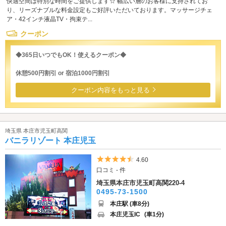
快適空間は特別な時間をご提供します☆ 幅広い層のお客様に支持されてお
り、リーズナブルな料金設定もご好評いただいております。マッサージチェ
ア・42インチ液晶TV・拘束テ...
クーポン
◆365日いつでもOK！使えるクーポン◆
休憩500円割引 or 宿泊1000円割引
クーポン内容をもっと見る
埼玉県 本庄市児玉町高関
バニラリゾート 本庄児玉
5つ星のうち4.5
4.60
口コミ - 件
埼玉県本庄市児玉町高関220-4
0495-73-1500
本庄駅 (車8分)
本庄児玉IC
(車1分)