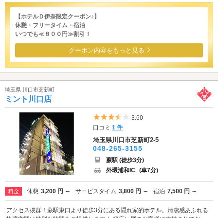
【ホテルＤ伊奈限定クーポン♪】
休憩・フリータイム・宿泊
いつでも≪８００円≫割引！
クーポン内容をもっと見る
埼玉県 川口市芝新町
ミント川口店
5つ星のうち3.5
3.60
口コミ
1 件
埼玉県川口市芝新町2-5
048-265-3155
蕨駅 (徒歩3分)
外環浦和IC
(車7分)
休憩
3,200 円 ～
サービスタイム
3,800 円 ～
宿泊
7,500 円 ～
料金
アクセス抜群！蕨駅東口より徒歩3分にある隠れ家的ホテル。清潔感あふれる