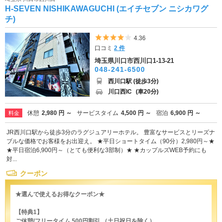
H-SEVEN NISHIKAWAGUCHI (エイチセブン ニシカワグ
チ)
5つ星のうち4
4.36
口コミ
2 件
埼玉県川口市西川口1-13-21
048-241-6500
西川口駅 (徒歩3分)
川口西IC
(車20分)
休憩
2,980 円 ～
サービスタイム
4,500 円 ～
宿泊
6,900 円 ～
料金
JR西川口駅から徒歩3分のラグジュアリーホテル。 豊富なサービスとリーズナ
ブルな価格でお客様をお出迎え。 ★平日ショートタイム（90分）2,980円～★
★平日宿泊6,900円～（とても便利な3部制）★ ★カップルズWEB予約にも
対...
クーポン
★選んで使えるお得なクーポン★
【特典1】
ご休憩/フリータイム 500円割引 （土日祝日を除く）