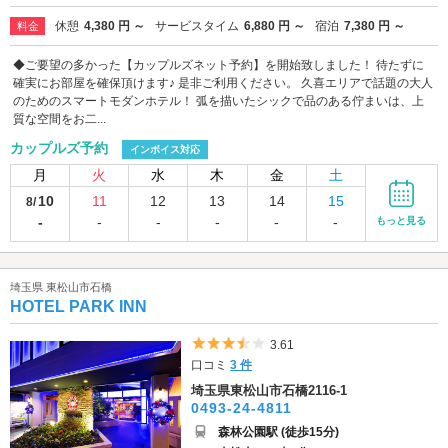
休憩
4,380 円 ～
サービスタイム
6,880 円 ～
宿泊
7,380 円 ～
料金
◆ご要望の多かった【カップルズネット予約】を開始致しました！ 待たずに
確実にお部屋を確保頂けます♪ 是非ご利用ください。 久喜エリアで話題の大人
のためのスマートモダンホテル！ 弧を描いたシックで品のある佇まいは、上
質な空間をお二...
カップルズ予約
インボイス対応
月
火
水
木
金
土
10
11
12
13
14
15
8/
-
-
-
-
-
-
もっと見る
埼玉県 東松山市石橋
HOTEL PARK INN
5つ星のうち3.5
3.61
口コミ
3 件
埼玉県東松山市石橋2116-1
0493-24-4811
森林公園駅 (徒歩15分)