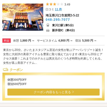
5つ星のうち3
3.49
口コミ
11 件
埼玉県川口市差間3-5-22
048-295-7077
東川口駅 (車5分)
新井宿IC
(車4分)
休憩
1,980 円 ～
サービスタイム
4,900 円 ～
宿泊
5,500 円 ～
料金
東京から20分。さいたまスタジアム至近の女性が歓ぶアーバンリゾート誕生！
女性に大好評の美容アイテムを豊富に取り揃えております♪東京から20分とア
クセス抜群！これまでのホテルとは異次元のくつろぎ時間を約束してくれる。
女性が喜ぶ美容アイテム...
クーポン
休憩300円OFF
宿泊500円OFF
クーポン内容をもっと見る