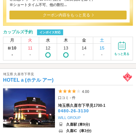
※ショートタイム不可、他の割引...
クーポン内容をもっと見る
カップルズ予約
インボイス対応
月
火
水
木
金
土
10
11
12
13
14
15
8/
-
-
-
-
もっと見る
埼玉県 久喜市下早見
HOTEL a (ホテル アー)
5つ星のうち4
4.00
口コミ - 件
埼玉県久喜市下早見1700-1
0480-26-3130
WILL GROUP
久喜駅 (車9分)
久喜IC
(車3分)