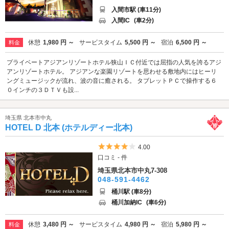
入間市駅 (車11分)
入間IC
(車2分)
休憩
1,980 円 ～
サービスタイム
5,500 円 ～
宿泊
6,500 円 ～
料金
プライベートアジアンリゾートホテル狭山ＩＣ付近では屈指の人気を誇るアジ
アンリゾートホテル。 アジアンな楽園リゾートを思わせる敷地内にはヒーリ
ングミュージックが流れ、波の音に癒される。 タブレットＰＣで操作する６
０インチの３ＤＴＶも設...
埼玉県 北本市中丸
HOTEL D 北本 (ホテルディー北本)
5つ星のうち4
4.00
口コミ - 件
埼玉県北本市中丸7-308
048-591-4462
桶川駅 (車8分)
桶川加納IC
(車6分)
休憩
3,480 円 ～
サービスタイム
4,980 円 ～
宿泊
5,980 円 ～
料金