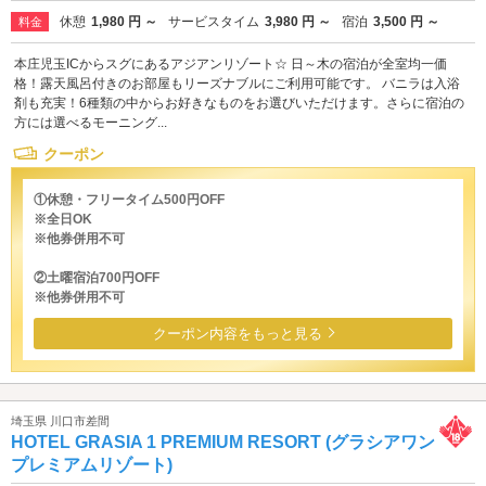
休憩
1,980 円 ～
サービスタイム
3,980 円 ～
宿泊
3,500 円 ～
料金
本庄児玉ICからスグにあるアジアンリゾート☆ 日～木の宿泊が全室均一価
格！露天風呂付きのお部屋もリーズナブルにご利用可能です。 バニラは入浴
剤も充実！6種類の中からお好きなものをお選びいただけます。さらに宿泊の
方には選べるモーニング...
クーポン
①休憩・フリータイム500円OFF
※全日OK
※他券併用不可
②土曜宿泊700円OFF
※他券併用不可
クーポン内容をもっと見る
埼玉県 川口市差間
HOTEL GRASIA 1 PREMIUM RESORT (グラシアワン
プレミアムリゾート)