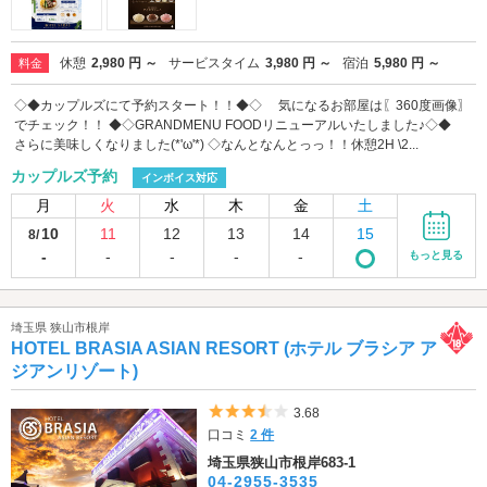
休憩
2,980 円 ～
サービスタイム
3,980 円 ～
宿泊
5,980 円 ～
料金
◇◆カップルズにて予約スタート！！◆◇ 気になるお部屋は〖360度画像〗
でチェック！！ ◆◇GRANDMENU FOODリニューアルいたしました♪◇◆
さらに美味しくなりました(*'ω'*) ◇なんとなんとっっ！！休憩2H \2...
カップルズ予約
インボイス対応
月
火
水
木
金
土
10
11
12
13
14
15
8/
-
-
-
-
-
もっと見る
埼玉県 狭山市根岸
HOTEL BRASIA ASIAN RESORT (ホテル ブラシア ア
ジアンリゾート)
5つ星のうち3.5
3.68
口コミ
2 件
埼玉県狭山市根岸683-1
04-2955-3535