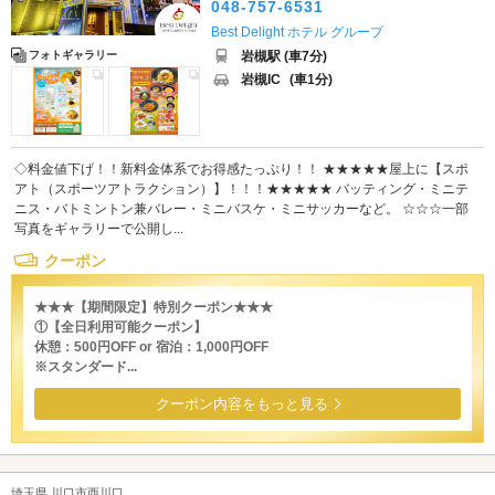
048-757-6531
Best Delight ホテル グループ
岩槻駅 (車7分)
フォトギャラリー
岩槻IC
(車1分)
◇料金値下げ！！新料金体系でお得感たっぷり！！ ★★★★★屋上に【スポ
アト（スポーツアトラクション）】！！！★★★★★ バッティング・ミニテ
ニス・バトミントン兼バレー・ミニバスケ・ミニサッカーなど。 ☆☆☆一部
写真をギャラリーで公開し...
クーポン
★★★【期間限定】特別クーポン★★★
①【全日利用可能クーポン】
休憩：500円OFF or 宿泊：1,000円OFF
※スタンダード...
クーポン内容をもっと見る
埼玉県 川口市西川口