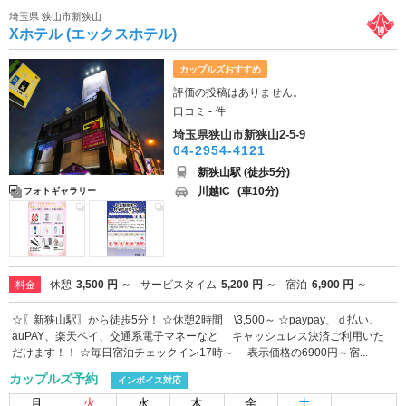
埼玉県 狭山市新狭山
Xホテル (エックスホテル)
カップルズおすすめ
評価の投稿はありません。
口コミ - 件
埼玉県狭山市新狭山2-5-9
04-2954-4121
新狭山駅 (徒歩5分)
川越IC
(車10分)
フォトギャラリー
休憩
3,500 円 ～
サービスタイム
5,200 円 ～
宿泊
6,900 円 ～
料金
☆〖新狭山駅〗から徒歩5分！ ☆休憩2時間 \3,500～ ☆paypay、ｄ払い、
auPAY、楽天ペイ、交通系電子マネーなど キャッシュレス決済ご利用いた
だけます！！ ☆毎日宿泊チェックイン17時～ 表示価格の6900円～宿...
カップルズ予約
インボイス対応
月
火
水
木
金
土