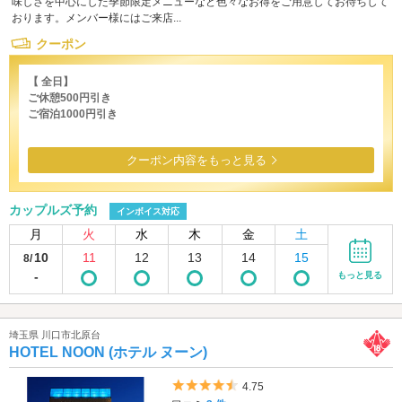
味しさを中心にした季節限定メニューなど色々なお得をご用意してお待ちして
おります。メンバー様にはご来店...
クーポン
【 全日】
ご休憩500円引き
ご宿泊1000円引き
クーポン内容をもっと見る
カップルズ予約
インボイス対応
月
火
水
木
金
土
10
11
12
13
14
15
8/
-
もっと見る
埼玉県 川口市北原台
HOTEL NOON (ホテル ヌーン)
5つ星のうち4.5
4.75