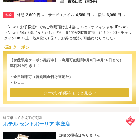
東松山IC
(車3分)
休憩
2,600 円 ～
サービスタイム
4,580 円 ～
宿泊
6,060 円 ～
料金
〈New!〉お子様連れでもご利用頂けます詳しくは（オフィシャルHPへ★）
〈New!〉宿泊3部（夜ふかし）の利用時間が2時間前倒しに！ 22:00～チェッ
クインOK！(土・祝を除く) 長く、お得に宿泊が可能になりました♪ 〈...
クーポン
【お盆限定クーポン発行中】（利用可能期間8月8日~8月16日まで）
室料20％引き！！
・全日利用可（特別料金日は適応外）
・ショ...
クーポン内容をもっと見る
埼玉県 本庄市児玉町高関
ホテル セントポーリア 本庄店
評価の投稿はありません。