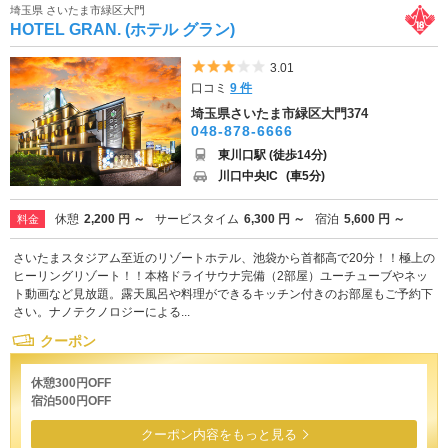
埼玉県 さいたま市緑区大門
HOTEL GRAN. (ホテル グラン)
5つ星のうち3
3.01
口コミ
9 件
埼玉県さいたま市緑区大門374
048-878-6666
東川口駅 (徒歩14分)
川口中央IC
(車5分)
休憩
2,200 円 ～
サービスタイム
6,300 円 ～
宿泊
5,600 円 ～
料金
さいたまスタジアム至近のリゾートホテル、池袋から首都高で20分！！極上の
ヒーリングリゾート！！本格ドライサウナ完備（2部屋）ユーチューブやネッ
ト動画など見放題。露天風呂や料理ができるキッチン付きのお部屋もご予約下
さい。ナノテクノロジーによる...
クーポン
休憩300円OFF
宿泊500円OFF
クーポン内容をもっと見る