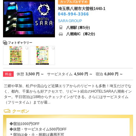
カップルズおすすめ
埼玉県八潮市大曽根1440-1
048-994-3366
SARA GROUP
八潮駅 (車5分)
八潮南IC
(車2分)
フォトギャラリー
休憩
3,500 円 ～
サービスタイム
4,500 円 ～
宿泊
6,800 円 ～
料金
三郷や草加、松戸や流山など近隣エリアからのリピートも多数！埼玉だけでな
く、都内、千葉からも好アクセスで、リピート続出のHOTELSARA八潮南イン
ター。平日宿泊は18時からチェックインができる。さらにはサービスタイム
（フリータイム）までが最...
クーポン
◆宿泊1000円OFF
◆休憩・サービスタイム500円OFF
＊宿泊は金・土・祝前は適用不可