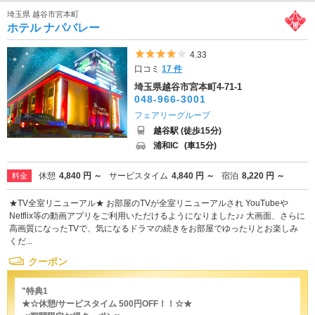
埼玉県 越谷市宮本町
ホテル ナパバレー
5つ星のうち4
4.33
口コミ
17 件
埼玉県越谷市宮本町4-71-1
048-966-3001
フェアリーグループ
越谷駅 (徒歩15分)
浦和IC
(車15分)
休憩
4,840 円 ～
サービスタイム
4,840 円 ～
宿泊
8,220 円 ～
料金
★TV全室リニューアル★ お部屋のTVが全室リニューアルされ YouTubeや
Netflix等の動画アプリをご利用いただけるようになりました♪♪ 大画面、さらに
高画質になったTVで、気になるドラマの続きをお部屋でゆったりとお楽しみ
くだ...
クーポン
"特典1
★☆休憩/サービスタイム 500円OFF！！☆★