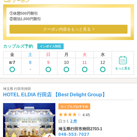
クーポン
①休憩500円割引
②宿泊1,000円割引
クーポン内容をもっと見る
カップルズ予約
インボイス対応
金
土
日
月
火
水
7
8
9
10
11
12
8/
-
もっと見る
埼玉県 行田市持田
HOTEL ELDIA 行田店 【Best Delight Group】
カップルズおすすめ
5つ星のうち4
4.45
口コミ
2 件
埼玉県行田市持田2703-1
048-553-7027