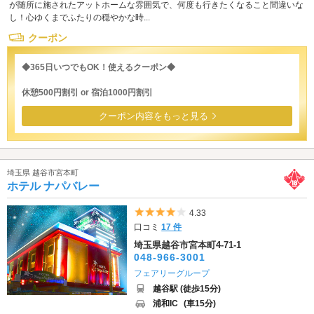
が随所に施されたアットホームな雰囲気で、何度も行きたくなること間違いな
し！心ゆくまでふたりの穏やかな時...
クーポン
◆365日いつでもOK！使えるクーポン◆
休憩500円割引 or 宿泊1000円割引
クーポン内容をもっと見る
埼玉県 越谷市宮本町
ホテル ナパバレー
5つ星のうち4
4.33
口コミ
17 件
埼玉県越谷市宮本町4-71-1
048-966-3001
フェアリーグループ
越谷駅 (徒歩15分)
浦和IC
(車15分)