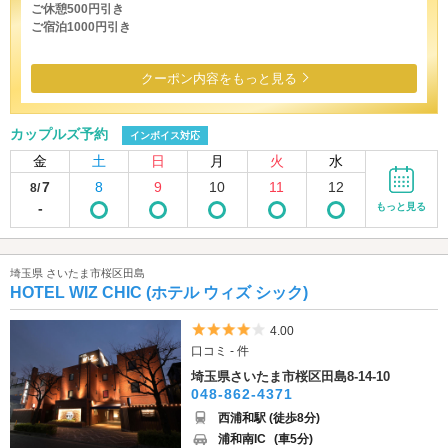
ご休憩500円引き
ご宿泊1000円引き
クーポン内容をもっと見る
カップルズ予約
インボイス対応
金
土
日
月
火
水
7
8
9
10
11
12
8/
-
もっと見る
埼玉県 さいたま市桜区田島
HOTEL WIZ CHIC (ホテル ウィズ シック)
5つ星のうち4
4.00
口コミ - 件
埼玉県さいたま市桜区田島8-14-10
048-862-4371
西浦和駅 (徒歩8分)
浦和南IC
(車5分)