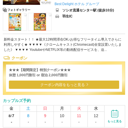
Best Delight ホテル グループ
ソシオ流通センター駅 (徒歩10分)
フォトギャラリー
羽生IC
新料金スタート！！ ★最大12時間滞在OK♪お得なフリータイム導入でさらに
利用しやすく★ ▼▼▼▼《クロームキャスト(Chromecast)全室設置いたしま
した》 ▼▼▼▼ YoutubeやNETFLIX等の動画配信サービスを、迫...
クーポン
★★★【期間限定】特別クーポン★★★
休憩 1,000円割引 or 宿泊 2,000円割引
クーポン内容をもっと見る
カップルズ予約
金
土
日
月
火
水
7
8
9
10
11
12
8/
-
-
-
-
-
-
もっと見る