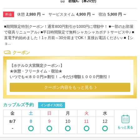
岩槻IC
(車20分)
休憩
2,980 円 ～
サービスタイム
4,900 円 ～
宿泊
5,900 円 ～
料金
■期間限定特別クーポン！通常800円割引が1000円に増額中！ ■一部のお部屋
で寝具リニューアル♪ ■平日時間限定で無料シャカシャカポテトサービス中♪ ■
直電予約始めました！1ヶ月前～30分前までOK！直接お電話ください♪ ■【シ
ョ...
クーポン
【ホテルＤ大宮限定クーポン♪】
★休憩・フリータイム・宿泊★
いつでも≪８００円≫割引！→今だけ増額１０００円割引！
クーポン内容をもっと見る
カップルズ予約
インボイス対応
金
土
日
月
火
水
7
8
9
10
11
12
8/
-
もっと見る