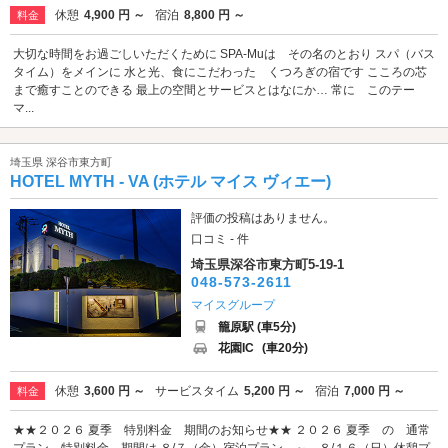
休憩
4,900 円 ～
宿泊
8,800 円 ～
料金
大切な時間をお過ごしいただくために SPA-Muは その名のとおり スパ（バス
タイム）をメインに 水と光、食にこだわった くつろぎの宿です こころの芯
まで癒すことのできる 最上の空間とサービスとはなにか… 常に このテー
マ...
埼玉県 深谷市東方町
HOTEL MYTH - VA (ホテル マイス ヴィエー)
評価の投稿はありません。
口コミ - 件
埼玉県深谷市東方町5-19-1
048-573-2611
マイスグループ
籠原駅 (車5分)
花園IC
(車20分)
休憩
3,600 円 ～
サービスタイム
5,200 円 ～
宿泊
7,000 円 ～
料金
★★２０２６ 夏季 特別料金 期間のお知らせ★★ ２０２６ 夏季 の 通常
プラン 特別料金 期間は ８/７（金）宿泊プラン ～ ８/１６（日）休憩プ