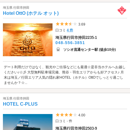
埼玉県 行田市持田
Hotel OttO (ホテル オット)
5つ星のうち3.5
3.69
口コミ
4 件
埼玉県行田市持田2235-1
048-556-3851
ソシオ流通センター駅 (徒歩10分)
デート利用だけではなく、観光やご出張などにも最適☆是非当ホテルへお越し
ください♪☆彡 大型無料駐車場完備、熊谷・羽生エリアからも好アクセス♪ 月
末は埼玉／行田エリア人気の隠れ家HOTEL（ホテル）OttOでしっとり過ごし
ませんか？☆...
埼玉県 行田市持田
HOTEL C-PLUS
5つ星のうち4
4.00
口コミ - 件
埼玉県行田市持田2503-9