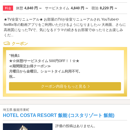
休憩
4,840 円 ～
サービスタイム
4,840 円 ～
宿泊
8,220 円 ～
料金
★TV全室リニューアル★ お部屋のTVが全室リニューアルされ YouTubeや
Netflix等の動画アプリをご利用いただけるようになりました♪♪ 大画面、さらに
高画質になったTVで、気になるドラマの続きをお部屋でゆったりとお楽しみ
くだ...
クーポン
"特典1
★☆休憩/サービスタイム 500円OFF！！☆★
≪期間限定お得クーポン≫
月曜日から金曜日。ショートタイム利用不可。
祝...
クーポン内容をもっと見る
埼玉県 飯能市東町
HOTEL COSTA RESORT 飯能 (コスタリゾート 飯能)
評価の投稿はありません。