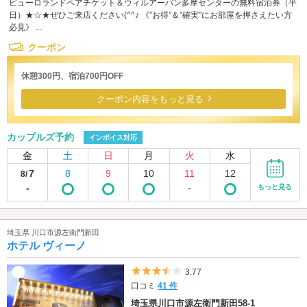
ピューロランドペアチケット＆ウィルアーバン多摩センターの無料宿泊券（平
日）★☆★ぜひご来店ください(^^♪ 《”お得”＆”確実”にお部屋を押さえたい方
必見》 ...
クーポン
休憩300円、宿泊700円OFF
クーポン内容をもっと見る
カップルズ予約
インボイス対応
金
土
日
月
火
水
7
8
9
10
11
12
8/
-
-
もっと見る
埼玉県 川口市源左衛門新田
ホテル ヴィーノ
5つ星のうち3.5
3.77
口コミ
41 件
埼玉県川口市源左衛門新田58-1