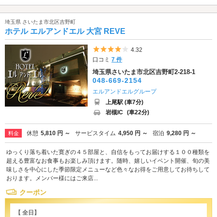
埼玉県 さいたま市北区吉野町
ホテル エルアンドエル 大宮 REVE
5つ星のうち4
4.32
口コミ
7 件
埼玉県さいたま市北区吉野町2-218-1
048-669-2154
エルアンドエルグループ
上尾駅 (車7分)
岩槻IC
(車22分)
休憩
5,810 円 ～
サービスタイム
4,950 円 ～
宿泊
9,280 円 ～
料金
ゆっくり落ち着いた寛ぎの４５部屋と、自信をもってお届けする１００種類を
超える豊富なお食事もお楽しみ頂けます。随時、嬉しいイベント開催、旬の美
味しさを中心にした季節限定メニューなど色々なお得をご用意してお待ちして
おります。メンバー様にはご来店...
クーポン
【 全日】