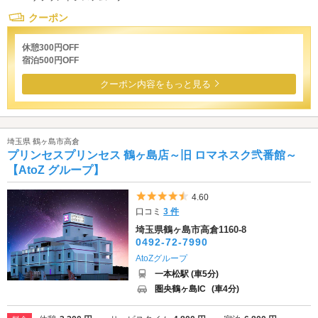
クーポン
休憩300円OFF
宿泊500円OFF
クーポン内容をもっと見る
埼玉県 鶴ヶ島市高倉
プリンセスプリンセス 鶴ヶ島店～旧 ロマネスク弐番館～
【AtoZ グループ】
5つ星のうち4.5
4.60
口コミ
3 件
埼玉県鶴ヶ島市高倉1160-8
0492-72-7990
AtoZグループ
一本松駅 (車5分)
圏央鶴ヶ島IC
(車4分)