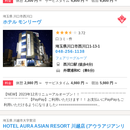
休憩
3,300 円 ～
サービスタイム
4,800 円 ～
宿泊
6,800 円 ～
料金
埼玉県 川口市西川口
ホテル モンリーヴ
5つ星のうち3.5
3.72
口コミ - 件
埼玉県川口市西川口1-13-1
048-256-1138
フェアリーグループ
西川口駅 (徒歩4分)
外環浦和IC
(車6分)
休憩
2,980 円 ～
サービスタイム
4,980 円 ～
宿泊
5,980 円 ～
料金
【NEW】2023年12月リニューアルオープン！！ ￣￣￣￣￣￣￣￣￣￣￣￣￣
￣￣￣￣￣￣￣ 【PayPay】ご利用いただけます！！ お支払いにPayPayもご
利用いただけるようになりました♪ ===================...
埼玉県 川越市大字萱沼
HOTEL AURA ASIAN RESORT 川越店 (アウラアジアンリ