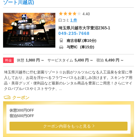
ゾート川越店)
5つ星のうち4
4.40
口コミ
1 件
埼玉県川越市大字萱沼2365-1
049-235-7668
南古谷駅 (車10分)
与野IC
(車15分)
休憩
1,980 円 ～
サービスタイム
5,490 円 ～
宿泊
6,490 円 ～
料金
埼玉県川越市に佇む楽園リゾート☆お肌がツルツルになる人工温泉を全室に導
入しており、お花を浮かべるフラワーバスもお楽しみ頂けます。スキンケア用
品・美容グッズ・便利品など最新のレンタル商品を豊富にご用意！さらにマイ
クロバブルバスやミストサウナ、...
クーポン
休憩300円OFF
宿泊500円OFF
クーポン内容をもっと見る