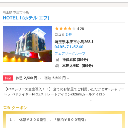
埼玉県 本庄市小島
HOTEL f (ホテル エフ)
5つ星のうち4
4.28
口コミ
2 件
埼玉県本庄市小島268-1
0495-71-5240
フェアリーグループ
神保原駅 (車6分)
本庄児玉IC
(車9分)
休憩
2,500 円 ～
宿泊
5,500 円 ～
料金
【Refaシリーズ全室導入！！】 全てのお部屋でご利用いただけます♪ シャワー
ヘッド/ドライヤーPRO/ストレートアイロン/32mmカールアイロン
===========================================...
クーポン
１．「休憩￥３００割引」、「宿泊￥５００割引」