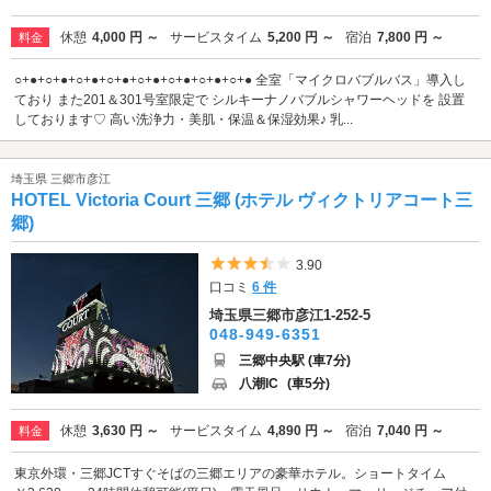
休憩
4,000 円 ～
サービスタイム
5,200 円 ～
宿泊
7,800 円 ～
料金
○+●+○+●+○+●+○+●+○+●+○+●+○+●+○+● 全室「マイクロバブルバス」導入し
ており また201＆301号室限定で シルキーナノバブルシャワーヘッドを 設置
しております♡ 高い洗浄力・美肌・保温＆保湿効果♪ 乳...
埼玉県 三郷市彦江
HOTEL Victoria Court 三郷 (ホテル ヴィクトリアコート三
郷)
5つ星のうち3.5
3.90
口コミ
6 件
埼玉県三郷市彦江1-252-5
048-949-6351
三郷中央駅 (車7分)
八潮IC
(車5分)
休憩
3,630 円 ～
サービスタイム
4,890 円 ～
宿泊
7,040 円 ～
料金
東京外環・三郷JCTすぐそばの三郷エリアの豪華ホテル。ショートタイム