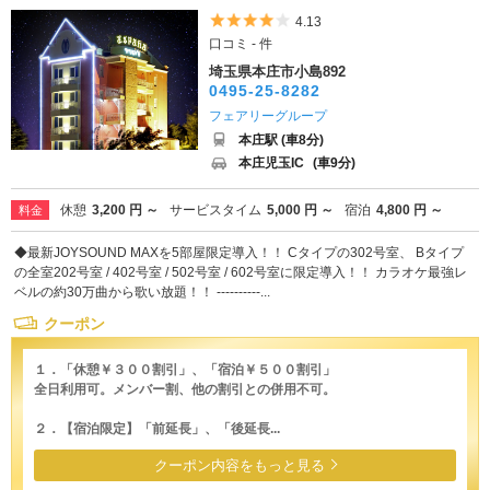
5つ星のうち4
4.13
口コミ - 件
埼玉県本庄市小島892
0495-25-8282
フェアリーグループ
本庄駅 (車8分)
本庄児玉IC
(車9分)
休憩
3,200 円 ～
サービスタイム
5,000 円 ～
宿泊
4,800 円 ～
料金
◆最新JOYSOUND MAXを5部屋限定導入！！ Cタイプの302号室、 Bタイプ
の全室202号室 / 402号室 / 502号室 / 602号室に限定導入！！ カラオケ最強レ
ベルの約30万曲から歌い放題！！ ----------...
クーポン
１．「休憩￥３００割引」、「宿泊￥５００割引」
全日利用可。メンバー割、他の割引との併用不可。
２．【宿泊限定】「前延長」、「後延長...
クーポン内容をもっと見る