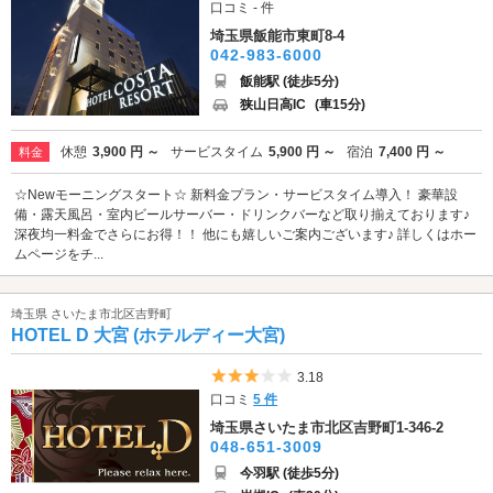
口コミ - 件
埼玉県飯能市東町8-4
042-983-6000
飯能駅 (徒歩5分)
狭山日高IC
(車15分)
休憩
3,900 円 ～
サービスタイム
5,900 円 ～
宿泊
7,400 円 ～
料金
☆Newモーニングスタート☆ 新料金プラン・サービスタイム導入！ 豪華設
備・露天風呂・室内ビールサーバー・ドリンクバーなど取り揃えております♪
深夜均一料金でさらにお得！！ 他にも嬉しいご案内ございます♪ 詳しくはホー
ムページをチ...
埼玉県 さいたま市北区吉野町
HOTEL D 大宮 (ホテルディー大宮)
5つ星のうち3
3.18
口コミ
5 件
埼玉県さいたま市北区吉野町1-346-2
048-651-3009
今羽駅 (徒歩5分)