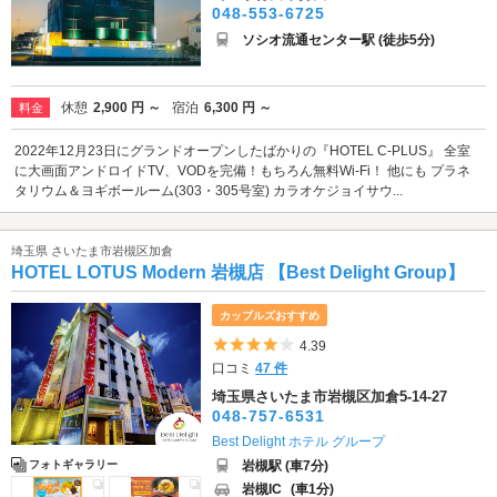
048-553-6725
ソシオ流通センター駅 (徒歩5分)
休憩
2,900 円 ～
宿泊
6,300 円 ～
料金
2022年12月23日にグランドオープンしたばかりの『HOTEL C-PLUS』 全室
に大画面アンドロイドTV、VODを完備！もちろん無料Wi-Fi！ 他にも プラネ
タリウム＆ヨギボールーム(303・305号室) カラオケジョイサウ...
埼玉県 さいたま市岩槻区加倉
HOTEL LOTUS Modern 岩槻店 【Best Delight Group】
カップルズおすすめ
5つ星のうち4
4.39
口コミ
47 件
埼玉県さいたま市岩槻区加倉5-14-27
048-757-6531
Best Delight ホテル グループ
岩槻駅 (車7分)
フォトギャラリー
岩槻IC
(車1分)