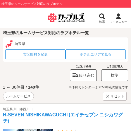
埼玉県のルームサービス対応のラブホテル
検索
マイメニュー
埼玉県のルームサービス対応のラブホテル一覧
埼玉県
市区町村を変更
ホテルエリアで見る
こだわり条件
並び替え
絞り込む
標準
1 ～ 30件目 /
149件
※予約カレンダーは08:50時点の情報です
ルームサービス
リセット
埼玉県 川口市西川口
H-SEVEN NISHIKAWAGUCHI (エイチセブン ニシカワグ
チ)