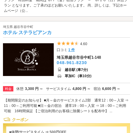
ラン となります。ご了承のほどお願いいたします。 尚、詳しくは、下記ホー
ムページ（公...
埼玉県 越谷市谷中町
ホテル ステラビアンカ
5つ星のうち4.5
4.60
口コミ
1 件
埼玉県越谷市谷中町1-148
048-961-8230
越谷駅 (車7分)
草加IC
(車10分)
休憩
3,300 円 ～
サービスタイム
4,800 円 ～
宿泊
6,600 円 ～
料金
【期間限定のお知らせ】 ■月～金のサービスタイム2部 通常12：00～入室 ⇒
11：00～ご利用可能 ■日～金の宿泊 通常19：00～入室 ⇒ 18：00～ご利用
可能 16時間保証 【ご宿泊利用のお客様に除菌シートを配布中】 ...
クーポン
■休憩/サービスタイム ⇒ 500円OFF