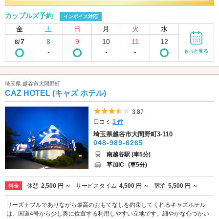
カップルズ予約
インボイス対応
金
土
日
月
火
水
7
8
9
10
11
12
8/
-
-
-
もっと見る
埼玉県 越谷市大間野町
CAZ HOTEL (キャズ ホテル)
5つ星のうち3.5
3.87
口コミ
1 件
埼玉県越谷市大間野町3-110
048-989-6265
南越谷駅 (車5分)
草加IC
(車5分)
休憩
2,500 円 ～
サービスタイム
4,500 円 ～
宿泊
5,500 円 ～
料金
リーズナブルでありながら最高のおもてなしを約束してくれるキャズホテル
は、国道4号から少し奥に位置する利用しやすい立地です。細やかな心づかい