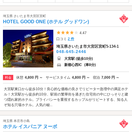
埼玉県 さいたま市大宮区宮町
HOTEL GOOD ONE (ホテル グッドワン)
5つ星のうち4
4.47
口コミ
2 件
埼玉県さいたま市大宮区宮町5-134-1
048-645-2446
大宮駅 (徒歩10分)
新都心西IC
(車8分)
休憩
4,800 円 ～
サービスタイム
4,800 円 ～
宿泊
7,000 円 ～
料金
大宮駅東口から徒歩10分！良心的な価格の良さでリピーター急増中の満足ホテ
ル！大宮駅から徒歩約10分、駅前の繁華街を過ぎた住宅街の中にひっそりと建
つ隠れ家的ホテル。プライバシーを重視するカップルがリピートする、知る人
ぞ知る穴場ホテル。人気の秘...
埼玉県 本庄市小島
ホテル イスパニア ヌーボ