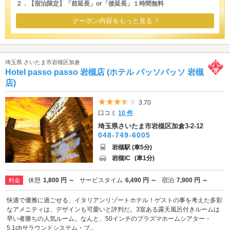
２．【宿泊限定】「前延長」or「後延長」１時間無料
クーポン内容をもっと見る
埼玉県 さいたま市岩槻区加倉
Hotel passo passo 岩槻店 (ホテル パッソパッソ 岩槻
店)
5つ星のうち3.5
3.70
口コミ
10 件
埼玉県さいたま市岩槻区加倉3-2-12
048-749-6005
岩槻駅 (車5分)
岩槻IC
(車1分)
休憩
1,800 円 ～
サービスタイム
6,490 円 ～
宿泊
7,900 円 ～
料金
快適で優雅に過ごせる、イタリアンリゾートホテル！ゲストの事を考えた多彩
なアメニティは、デザインも可愛いと評判だ。3室ある露天風呂付きルームは
早い者勝ちの人気ルーム。なんと、50インチのプラズマホームシアター・
5.1chサラウンドシステム・ブ...