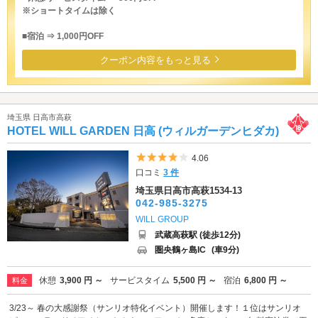
※ショートタイムは除く
■宿泊 ⇒ 1,000円OFF
クーポン内容をもっと見る
埼玉県 日高市高萩
HOTEL WILL GARDEN 日高 (ウィルガーデンヒダカ)
5つ星のうち4
4.06
口コミ
3 件
埼玉県日高市高萩1534-13
042-985-3275
WILL GROUP
武蔵高萩駅 (徒歩12分)
圏央鶴ヶ島IC
(車9分)
休憩
3,900 円 ～
サービスタイム
5,500 円 ～
宿泊
6,800 円 ～
料金
3/23～ 春の大感謝祭（サンリオ特化イベント）開催します！１位はサンリオ