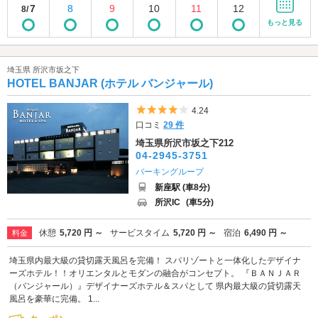
7
8
9
10
11
12
8/
もっと見る
埼玉県 所沢市坂之下
HOTEL BANJAR (ホテル バンジャール)
5つ星のうち4
4.24
口コミ
29 件
埼玉県所沢市坂之下212
04-2945-3751
バーキングループ
新座駅 (車8分)
所沢IC
(車5分)
休憩
5,720 円 ～
サービスタイム
5,720 円 ～
宿泊
6,490 円 ～
料金
埼玉県内最大級の貸切露天風呂を完備！ スパリゾートと一体化したデザイナ
ーズホテル！！オリエンタルとモダンの融合がコンセプト。 『ＢＡＮＪＡＲ
（バンジャール）』デザイナーズホテル＆スパとして 県内最大級の貸切露天
風呂を豪華に完備。 1...