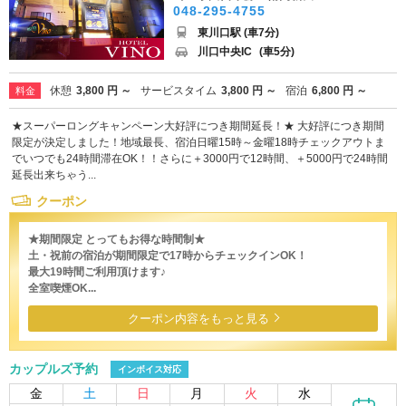
048-295-4755
東川口駅 (車7分)
川口中央IC
(車5分)
休憩
3,800 円 ～
サービスタイム
3,800 円 ～
宿泊
6,800 円 ～
料金
★スーパーロングキャンペーン大好評につき期間延長！★ 大好評につき期間
限定が決定しました！地域最長、宿泊日曜15時～金曜18時チェックアウトま
でいつでも24時間滞在OK！！さらに＋3000円で12時間、＋5000円で24時間
延長出来ちゃう...
クーポン
★期間限定 とってもお得な時間制★
土・祝前の宿泊が期間限定で17時からチェックインOK！
最大19時間ご利用頂けます♪
全室喫煙OK...
クーポン内容をもっと見る
カップルズ予約
インボイス対応
金
土
日
月
火
水