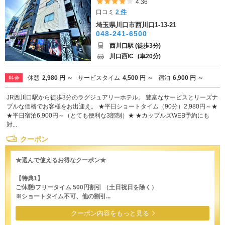
5つ星のうち4
4.36
口コミ
2 件
埼玉県川口市西川口1-13-21
048-241-6500
西川口駅 (徒歩3分)
川口西IC
(車20分)
休憩
2,980 円 ～
サービスタイム
4,500 円 ～
宿泊
6,900 円 ～
料金
JR西川口駅から徒歩3分のラグジュアリーホテル。 豊富なサービスとリーズナ
ブルな価格でお客様をお出迎え。 ★平日ショートタイム（90分）2,980円～★
★平日宿泊6,900円～（とても便利な3部制）★ ★カップルズWEB予約にも
対...
クーポン
★選んで使えるお得なクーポン★
【特典1】
ご休憩/フリータイム 500円割引 （土日祝日を除く）
※ショートタイム不可、他の割引...
クーポン内容をもっと見る