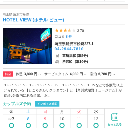
埼玉県 所沢市松郷
HOTEL VIEW (ホテル ビュー)
5つ星のうち3.5
3.70
口コミ
8 件
埼玉県所沢市松郷227-1
04-2944-7810
東所沢駅 (車5分)
所沢IC
(車10分)
休憩
3,800 円 ～
サービスタイム
4,980 円 ～
宿泊
6,780 円 ～
料金
:+:-・:+:-・:+:-・:+:-・:+:-・:+:-・:+:-・:+:-・:+:-・:+:-・:+: TVなどで多数取り上
げられている 【ところざわサクラタウン】と 【角川武蔵野ミュージアム】が
徒歩5分圏内にある当館。 お...
カップルズ予約
インボイス対応
金
土
日
月
火
水
7
8
9
10
11
12
8/
もっと見る