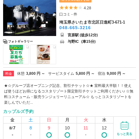
5つ星のうち4
4.28
口コミ - 件
埼玉県さいたま市北区日進町3-671-1
048-665-3216
宮原駅 (徒歩12分)
与野IC
(車15分)
フォトギャラリー
休憩
3,800 円 ～
サービスタイム
5,800 円 ～
宿泊
9,000 円 ～
料金
★☆グループ店オープニング記念、割引チケット☆★ 室料最大半額！！使え
ば使うほどお得になるコスタリゾート限定割引チケットご利用ください♪ ☆無
料コスチューム・販売ランジェリーリニューアル☆ もっとコスタリゾートを
楽しんでいただ...
カップルズ予約
金
土
日
月
火
水
7
8
9
10
11
12
8/
-
-
-
もっと見る