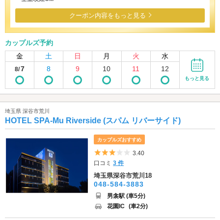
クーポン内容をもっと見る
カップルズ予約
金
土
日
月
火
水
7
8
9
10
11
12
8/
もっと見る
埼玉県 深谷市荒川
HOTEL SPA-Mu Riverside (スパム リバーサイド)
カップルズおすすめ
5つ星のうち3
3.40
口コミ
3 件
埼玉県深谷市荒川18
048-584-3883
男衾駅 (車5分)
花園IC
(車2分)