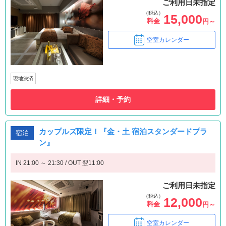
ご利用日未指定
（税込）
15,000
料金
円～
空室カレンダー
現地決済
詳細・予約
カップルズ限定！『金・土 宿泊スタンダードプラ
宿泊
ン』
IN 21:00 ～ 21:30 / OUT 翌11:00
ご利用日未指定
（税込）
12,000
料金
円～
空室カレンダー