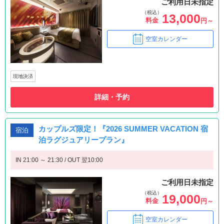
ご利用日未指定
（税込）
13,000
料金
円～
空室カレンダー
現地決済
詳細・予約
カップルズ限定！『2026 SUMMER VACATION 宿
宿泊
泊ラグジュアリープラン』
IN 21:00 ～ 21:30 / OUT 翌10:00
ご利用日未指定
（税込）
19,000
料金
円～
空室カレンダー