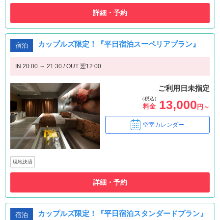
詳細・予約
カップルズ限定！『平日宿泊スーペリアプラン』
宿泊
IN 20:00 ～ 21:30 / OUT 翌12:00
ご利用日未指定
（税込）
13,000
料金
円～
空室カレンダー
現地決済
詳細・予約
カップルズ限定！『平日宿泊スタンダードプラン』
宿泊