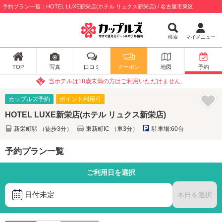
予約プラン一覧：HOTEL LUXE新栄店(ホテル リュクス新栄店) / 名古屋市東区
検索
マイメニュー
TOP
写真
口コミ
クーポン
地図
予約
当ホテルは18歳未満の方はご利用いただけません。
カップルズ予約
ポイント利用可
HOTEL LUXE新栄店(ホテル リュクス新栄店)
新栄町駅 （徒歩3分）
東新町IC （車3分）
駐車場:60台
予約プラン一覧
ご利用日を選択
日付未定
本日を選択