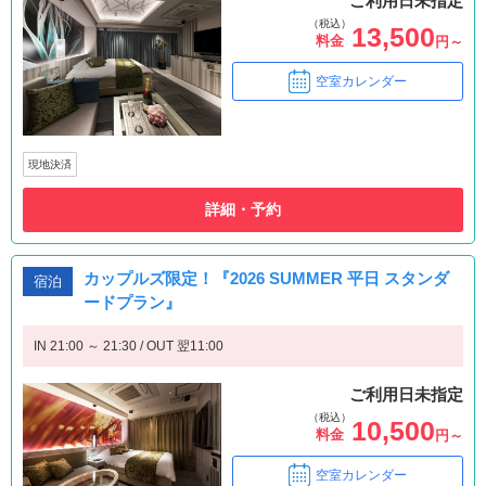
ご利用日未指定
（税込）
13,500
料金
円～
空室カレンダー
現地決済
詳細・予約
カップルズ限定！『2026 SUMMER 平日 スタンダ
宿泊
ードプラン』
IN 21:00 ～ 21:30 / OUT 翌11:00
ご利用日未指定
（税込）
10,500
料金
円～
空室カレンダー