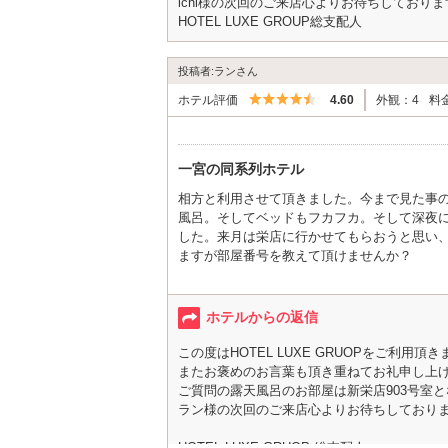
ichi様の次回のご来店心よりお待ちしておりま
HOTEL LUXE GROUP総支配人
投稿者:ランさん
5つ星のうち4.5
ホテル評価
4.60
外観：4
料
一宮の同系列ホテル
相方と利用させて頂きました。今まで見た事
風呂。そしてベッドもフカフカ。そして深夜
した。来月は栄店に行かせてもらおうと思い
ますが部屋番号を教えて頂けませんか？
お掃除の方が大変そうなので、バチャバチャ
ホテルからの返信
この度はHOTEL LUXE GRUOPをご利用
またお褒めのお言葉も頂き重ねてお礼申し上
ご質問の露天風呂のお部屋は新栄店903号室
ラン様の次回のご来店心よりお待ちしており
HOTEL LUXE GRUOP 総支配人