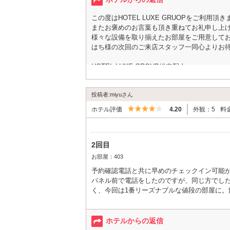
この度はHOTEL LUXE GRUOPをご利用
またお褒めのお言葉も頂き重ねてお礼申し上
様々な設備を取り揃えたお部屋をご用意して
はち様の次回のご来店スタッフ一同心よりお
HOTEL LUXE GROUP総支配人
投稿者:miyuさん
5つ星のうち4
ホテル評価
4.20
外観：5
料
2回目
お部屋：403
予約確認電話と共に早めのチェックイン可能
パネル前で電話をしたのですが、同じ方でし
く、今回は1番リーズナブルな値段の部屋に
としたら電話がなるのですが、その音が大き
400日記念日で利用出来て良かったです。次
ホテルからの返信