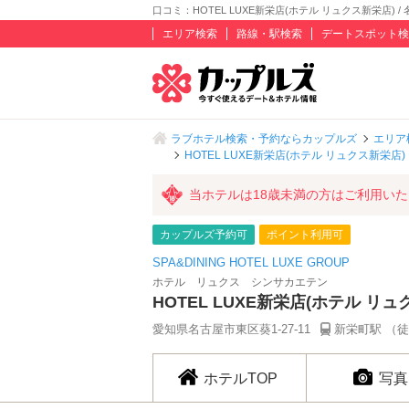
口コミ：HOTEL LUXE新栄店(ホテル リュクス新栄店) /
エリア検索
路線・駅検索
デートスポット検
ラブホテル検索・予約ならカップルズ
エリア
HOTEL LUXE新栄店(ホテル リュクス新栄店)
当ホテルは18歳未満の方はご利用い
カップルズ予約可
ポイント利用可
SPA&DINING HOTEL LUXE GROUP
ホテル リュクス シンサカエテン
HOTEL LUXE新栄店(ホテル リュ
愛知県名古屋市東区葵1-27-11
新栄町駅 （徒
ホテルTOP
写真