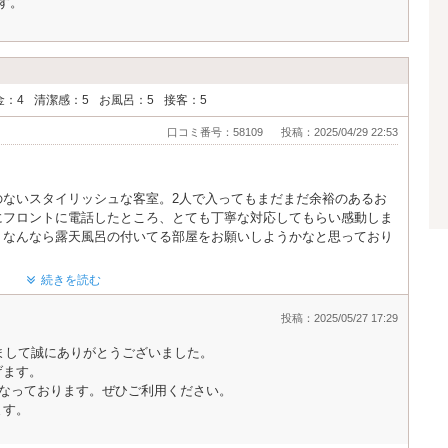
す。
金：4
清潔感：5
お風呂：5
接客：5
口コミ番号：58109
投稿：2025/04/29 22:53
のないスタイリッシュな客室。2人で入ってもまだまだ余裕のあるお
にフロントに電話したところ、とても丁寧な対応してもらい感動しま
、なんなら露天風呂の付いてる部屋をお願いしようかなと思っており
遊ばないように致しますのでよろしくお願いします。
続きを読む
投稿：2025/05/27 17:29
頂きまして誠にありがとうございました。
げます。
となっております。ぜひご利用ください。
ます。