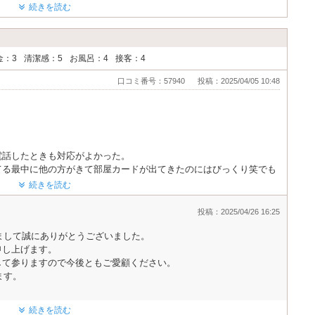
続きを読む
金：3
清潔感：5
お風呂：4
接客：4
口コミ番号：57940
投稿：2025/04/05 10:48
電話したときも対応がよかった。
てる最中に他の方がきて部屋カードが出てきたのにはびっくり笑でも
けました。部屋に入るとキレイでびっくり笑ただ、お風呂のお湯の出
続きを読む
かにその通り、早めにためるのが良き。ベッドの所に携帯を落とし、
笑サウナもありましたが、今回は使用せず。ドライヤーとかリファで
投稿：2025/04/26 16:25
たいと思っています。
頂きまして誠にありがとうございました。
います。
申し上げます。
して参りますので今後ともご愛顧ください。
ます。
続きを読む