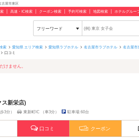
 名古屋市東区
索
高速・IC検索
クーポン検索
予約可検索
地図検索
ホテルグルー
フリーワード
検索
愛知県 エリア検索
愛知県ラブホテル
名古屋市ラブホテル
名古屋市
口コミ
ただけません。
クス新栄店)
歩3分）
東新町IC （車3分）
駐車場:60台
口コミ
クーポン