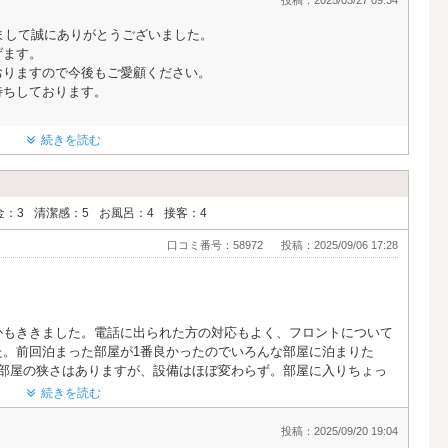
投稿：2025/03/27 09:34
頂きまして誠にありがとうございました。
げます。
おりますので今後もご愛顧ください。
待ちしております。
続きを読む
金：3
清潔感：5
お風呂：4
接客：4
口コミ番号：58972
投稿：2025/09/06 17:28
かもききました。電話に出られた方の対応もよく、フロントについて
た。前回泊まった部屋が1番良かったのでいろんな部屋に泊まりた
。部屋の狭さはありますが、設備はほぼ変わらず。部屋に入りちょっ
くてびっくりしました。前回もびっくりしましたが。ちょうど彼氏と
続きを読む
はまた違う値段の部屋に泊まりたいです。ありがとうございました。
投稿：2025/09/20 19:04