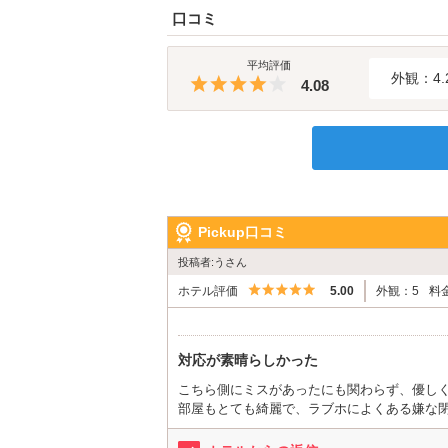
口コミ
平均評価
外観：4.
5つ星のうち4
4.08
Pickup口コミ
投稿者:うさん
5つ星のうち5
ホテル評価
5.00
外観：5
料
対応が素晴らしかった
こちら側にミスがあったにも関わらず、優し
部屋もとても綺麗で、ラブホによくある嫌な