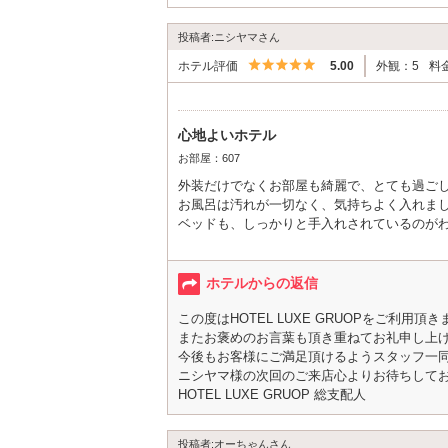
投稿者:ニシヤマさん
5つ星のうち5
ホテル評価
5.00
外観：5
料
心地よいホテル
お部屋：607
外装だけでなくお部屋も綺麗で、とても過ご
お風呂は汚れが一切なく、気持ちよく入れま
ベッドも、しっかりと手入れされているのが
また、行かせて頂きます！
ホテルからの返信
この度はHOTEL LUXE GRUOPをご利用
またお褒めのお言葉も頂き重ねてお礼申し上
今後もお客様にご満足頂けるようスタッフ一
ニシヤマ様の次回のご来店心よりお待ちして
HOTEL LUXE GRUOP 総支配人
投稿者:オーちゃんさん