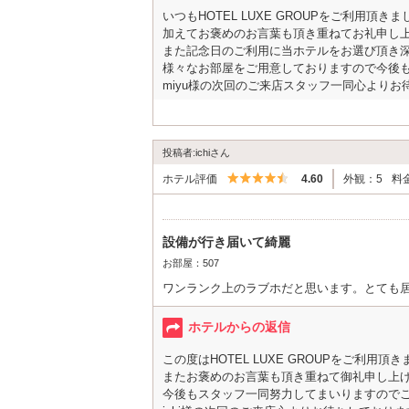
いつもHOTEL LUXE GROUPをご利用頂
加えてお褒めのお言葉も頂き重ねてお礼申し
また記念日のご利用に当ホテルをお選び頂き
様々なお部屋をご用意しておりますので今後
miyu様の次回のご来店スタッフ一同心よりお
HOTEL LUXE GROUP 総支配人
投稿者:ichiさん
5つ星のうち4.5
ホテル評価
4.60
外観：5
料
設備が行き届いて綺麗
お部屋：507
ワンランク上のラブホだと思います。とても
ホテルからの返信
この度はHOTEL LUXE GROUPをご利用
またお褒めのお言葉も頂き重ねて御礼申し上
今後もスタッフ一同努力してまいりますので