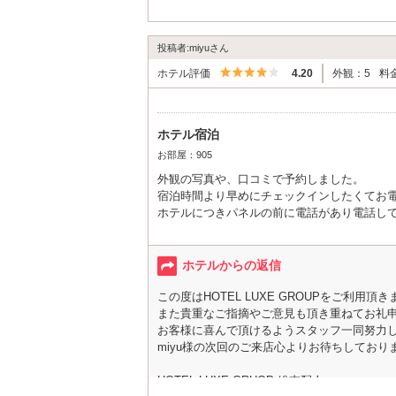
投稿者:miyuさん
5つ星のうち4
ホテル評価
4.20
外観：5
料
ホテル宿泊
お部屋：905
外観の写真や、口コミで予約しました。
宿泊時間より早めにチェックインしたくてお
ホテルにつきパネルの前に電話があり電話し
また電話をくれてなんとか部屋までたどりつ
があまり良くないのは口コミで見たのでたし
とったら前の方のタオルが挟まっていました
ホテルからの返信
最高
それ以外は特に言う事ないかと。また宿泊し
この度はHOTEL LUXE GROUPをご利用
電話対応が親切でよかった～ありがとうござ
また貴重なご指摘やご意見も頂き重ねてお礼
お客様に喜んで頂けるようスタッフ一同努力
miyu様の次回のご来店心よりお待ちしており
HOTEL LUXE GRUOP 総支配人