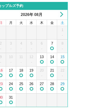
カップルズ予約
2026年 08月
日
月
火
水
木
金
土
1
2
3
4
1
5
-
2
6
3
7
4
8
5
9
10
6
11
7
12
8
-
-
-
-
-
-
13
9
10
14
15
11
12
16
13
17
14
18
15
19
-
-
-
-
16
20
17
21
18
22
19
23
20
24
21
25
22
26
-
-
-
-
23
27
24
28
25
29
26
30
27
28
29
30
31