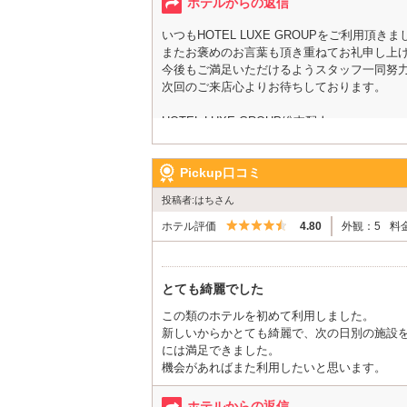
ホテルからの返信
いつもHOTEL LUXE GROUPをご利用頂
またお褒めのお言葉も頂き重ねてお礼申し上
今後もご満足いただけるようスタッフ一同努
次回のご来店心よりお待ちしております。
HOTEL LUXE GROUP総支配人
Pickup口コミ
投稿者:はちさん
5つ星のうち4.5
ホテル評価
4.80
外観：5
料
とても綺麗でした
この類のホテルを初めて利用しました。
新しいからかとても綺麗で、次の日別の施設
には満足できました。
機会があればまた利用したいと思います。
ホテルからの返信