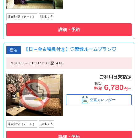
事前決済（カード）
現地決済
詳細・予約
【日～金＆特典付き】♡禁煙ルームプラン♡
宿泊
IN 18:00 ～ 21:50 / OUT 翌14:00
ご利用日未指定
（税込）
6,780
料金
円～
空室カレンダー
事前決済（カード）
現地決済
詳細・予約