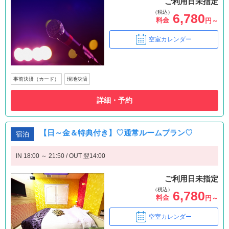
ご利用日未指定
（税込）
6,780
料金
円～
空室カレンダー
事前決済（カード）
現地決済
詳細・予約
【日～金＆特典付き】♡通常ルームプラン♡
宿泊
IN 18:00 ～ 21:50 / OUT 翌14:00
ご利用日未指定
（税込）
6,780
料金
円～
空室カレンダー