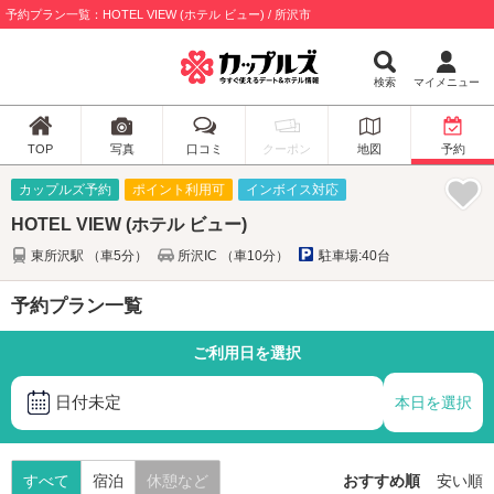
予約プラン一覧：HOTEL VIEW (ホテル ビュー) / 所沢市
検索
マイメニュー
TOP
写真
口コミ
クーポン
地図
予約
カップルズ予約
ポイント利用可
インボイス対応
HOTEL VIEW (ホテル ビュー)
東所沢駅 （車5分）
所沢IC （車10分）
駐車場:40台
予約プラン一覧
ご利用日を選択
日付未定
本日を選択
すべて
宿泊
休憩など
おすすめ順
安い順