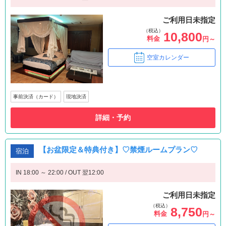
ご利用日未指定
（税込）
10,800
料金
円～
空室カレンダー
事前決済（カード）
現地決済
詳細・予約
【お盆限定＆特典付き】♡禁煙ルームプラン♡
宿泊
IN 18:00 ～ 22:00 / OUT 翌12:00
ご利用日未指定
（税込）
8,750
料金
円～