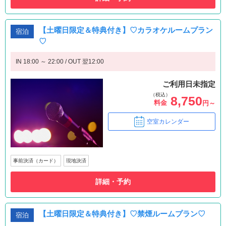
【土曜日限定＆特典付き】♡カラオケルームプラン
宿泊
♡
IN 18:00 ～ 22:00 / OUT 翌12:00
ご利用日未指定
（税込）
8,750
料金
円～
空室カレンダー
事前決済（カード）
現地決済
詳細・予約
【土曜日限定＆特典付き】♡禁煙ルームプラン♡
宿泊