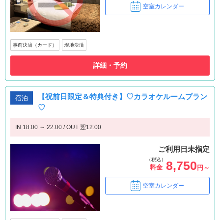
空室カレンダー
事前決済（カード）
現地決済
詳細・予約
【祝前日限定＆特典付き】♡カラオケルームプラン
宿泊
♡
IN 18:00 ～ 22:00 / OUT 翌12:00
ご利用日未指定
（税込）
8,750
料金
円～
空室カレンダー