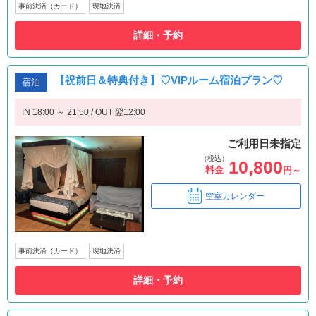
事前決済（カード）
現地決済
詳細・予約
【祝前日＆特典付き】♡VIPルーム宿泊プラン♡
宿泊
IN 18:00 ～ 21:50 / OUT 翌12:00
ご利用日未指定
（税込）
10,800
料金
円～
空室カレンダー
事前決済（カード）
現地決済
詳細・予約