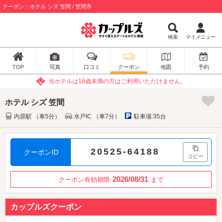
クーポン：ホテル シズ 笠間 / 笠間市
検索
マイメニュー
TOP
写真
口コミ
クーポン
地図
予約
当ホテルは18歳未満の方はご利用いただけません。
ホテル シズ 笠間
内原駅 （車5分）
水戸IC （車7分）
駐車場:35台
20525-64188
クーポンID
コピー
2026/08/31
クーポン有効期限
まで
カップルズクーポン