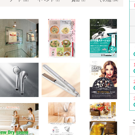
（22）
（1）
（2）
（14）