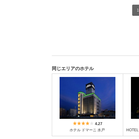
1
同じエリアのホテル
5つ星のうち4
4.27
ホテル ドマーニ 水戸