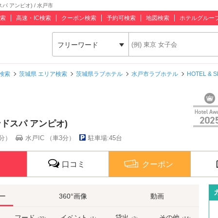
スパ アンピオ) / 水戸市
索
高速・IC検索
クーポン検索
予約可検索
地図検索
ホテルグルー
フリーワード
検索
茨城県 エリア検索
茨城県ラブホテル
水戸市ラブホテル
HOTEL &
アンドスパ アンピオ)
0分）
水戸IC （車3分）
駐車場:45台
口コミ
クーポン
ー
360°画像
動画
フード
イベント
貸出
その他