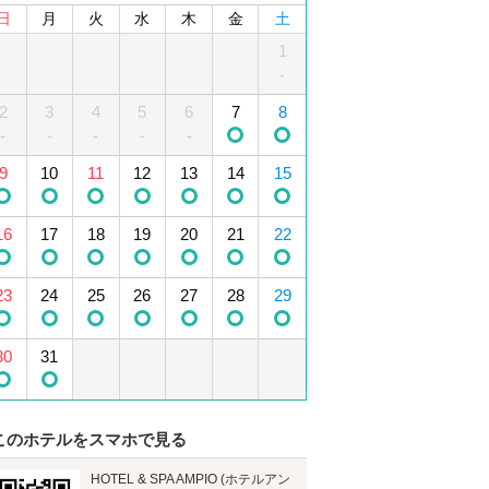
日
月
火
水
木
金
土
1
2
3
4
1
5
-
2
6
3
7
4
8
5
9
10
6
11
7
12
8
-
-
-
-
-
13
9
10
14
15
11
12
16
13
17
14
18
15
19
16
20
17
21
18
22
19
23
20
24
21
25
22
26
23
27
24
28
25
29
26
30
27
28
29
30
31
このホテルをスマホで見る
HOTEL & SPA AMPIO (ホテルアン