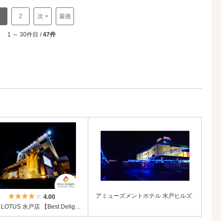
2
次 >
最後
1 ～ 30件目 /
47件
5つ星のうち4
アミューズメントホテル 水戸ヒルズ
4.00
HOTEL LOTUS 水戸店 【Best Delight Group】