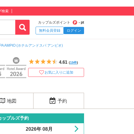
プ検索
カップルズポイント
- pt
無料会員登録
ログイン
 SPA AMPIO (ホテルアンドスパ アンピオ)
5つ星のうち4.5
4.61
(
19件
)
お気に入りに追加
地図
予約
カップルズ予約
2026年 08月