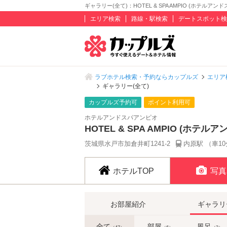
ギャラリー(全て)：HOTEL & SPA AMPIO (ホテルアンド
エリア検索
路線・駅検索
デートスポット検
ラブホテル検索・予約ならカップルズ
エリア
ギャラリー(全て)
カップルズ予約可
ポイント利用可
ホテルアンドスパアンピオ
HOTEL & SPA AMPIO (ホテル
茨城県水戸市加倉井町1241-2
内原駅 （車1
ホテルTOP
写真
お部屋紹介
ギャラリ
全て
部屋
風呂