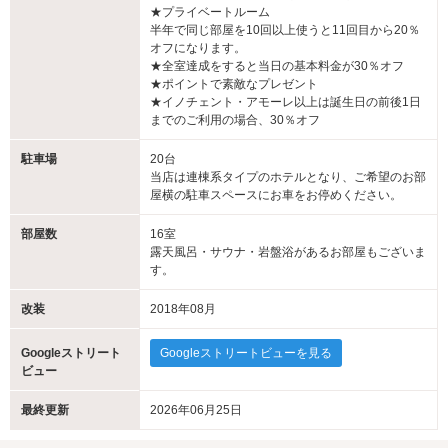
★プライベートルーム
半年で同じ部屋を10回以上使うと11回目から20％
オフになります。
★全室達成をすると当日の基本料金が30％オフ
★ポイントで素敵なプレゼント
★イノチェント・アモーレ以上は誕生日の前後1日
までのご利用の場合、30％オフ
駐車場
20台
当店は連棟系タイプのホテルとなり、ご希望のお部
屋横の駐車スペースにお車をお停めください。
部屋数
16室
露天風呂・サウナ・岩盤浴があるお部屋もございま
す。
改装
2018年08月
Googleストリート
Googleストリートビューを見る
ビュー
最終更新
2026年06月25日