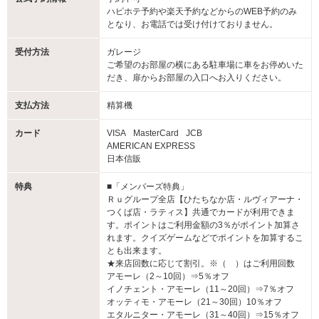
ハピホテ予約や楽天予約などからのWEB予約のみ
となり、お電話では受け付けておりません。
受付方法
ガレージ
ご希望のお部屋の横にある駐車場に車をお停めいた
だき、扉からお部屋の入口へお入りください。
支払方法
精算機
カード
VISA
MasterCard
JCB
AMERICAN EXPRESS
日本信販
特典
■「メンバーズ特典」
Ｒｕグループ全店【ひたちなか店・ルヴィアーナ・
つくば店・ラティス】共通でカードが利用できま
す。ポイントはご利用金額の3％がポイント加算さ
れます。クイズゲームなどでポイントを加算するこ
とも出来ます。
★来店回数に応じて割引。※（ ）はご利用回数
アモーレ（2～10回）⇒5％オフ
イノチェント・アモーレ（11～20回）⇒7％オフ
オッティモ・アモーレ（21～30回）10％オフ
エタルニター・アモーレ（31～40回）⇒15％オフ