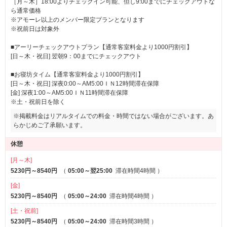
［月～木］18:00よりチェックイン可能、但し9:00までにチェックアウトな
お好きなお部屋をお取り置き
ら通常価格
※アモーレ以上のメンバー限定プランとなります
ハピホテキープ導入♪最新システム！！
※祝前日は対象外
■アーリーチェックアウトプラン【通常客室料金より1000円割引】
お好きなお部屋を
30分前
からお取り置き出来ちゃいます♪
[日～木・祝日] 翌朝9：00までにチェックアウト
チェックインしたいけどホテルに到着するまでちょっと時間がかか
っちゃう・・・こんなことありますよね！？
■お寝坊タイム【通常客室料金より1000円割引】
お目当てのお部屋が空いてたら
即キープ
！
[日～木・祝日] 深夜0:00～AM5:00ＩＮ12時間滞在保障
ハピホテキープはこちらから！
[金] 深夜1:00～AM5:00ＩＮ11時間滞在保障
※土・祝前日を除く
Ruグループ設備強化
※掲載料金はリアルタイムでの料金・時間ではない場合がございます。あ
らかじめご了承願います。
Apple Airplay・Chromecast内蔵 ７５イ
休憩
！！
ンチ４KTV導入！
[月～木]
5230円～8540円
（
05:00～翌25:00
滞在時間4時間
）
いつもRuグループをご利用いただき誠にありがとうござい
[金]
ます。
5230円～8540円
（
05:00～24:00
滞在時間4時間
）
[土・祝前]
当店では全室75インチ4Kテレビ導入！！
5230円～8540円
（
05:00～24:00
滞在時間3時間
）