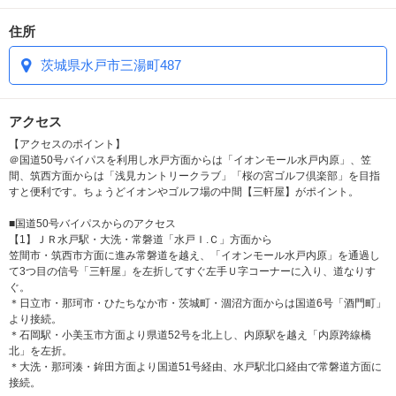
ルヴィアーナでは、
ReFaシリーズア
住所
イテムをさらに強化！！
茨城県水戸市三湯町487
ビューテックドライヤー プロ
や
ファ
インバブルシャワー ピュア
に加え
アクセス
【アクセスのポイント】
パワーストレートアイロン
＠国道50号バイパスを利用し水戸方面からは「イオンモール水戸内原」、笠
間、筑西方面からは「浅見カントリークラブ」「桜の宮ゴルフ倶楽部」を目指
すと便利です。ちょうどイオンやゴルフ場の中間【三軒屋】がポイント。
プロ
を
■国道50号バイパスからのアクセス
全室に追加導入
【1】ＪＲ水戸駅・大洗・常磐道「水戸Ｉ.Ｃ」方面から
いたしました！！
笠間市・筑西市方面に進み常磐道を越え、「イオンモール水戸内原」を通過し
て3つ目の信号「三軒屋」を左折してすぐ左手Ｕ字コーナーに入り、道なりす
さらにハイランクのReFaアイテムをお試しくださいませ。
ぐ。
＊日立市・那珂市・ひたちなか市・茨城町・涸沼方面からは国道6号「酒門町」
より接続。
QR決算スタート！
＊石岡駅・小美玉市方面より県道52号を北上し、内原駅を越え「内原跨線橋
北」を左折。
＊大洗・那珂湊・鉾田方面より国道51号経由、水戸駅北口経由で常磐道方面に
お部屋のTV画面からQRコード決済ができます！
接続。