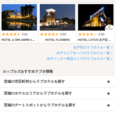
5つ星のうち4.5
5つ星のうち4.5
5つ星のうち4
4.61
4.60
4.00
HOTEL & SPA AMPIO (ホテルアンドスパ アンピオ)
HOTEL FLOWERS
HOTEL LOTUS 水戸店 【Best Delight Group】
水戸市のラブホテル一覧
水戸エリアすべてのラブホテル一覧
水戸インター周辺エリアのラブホテル一覧
カップルズおすすめラブホ情報
茨城の市区町村からラブホテルを探す
茨城のホテルエリアからラブホテルを探す
茨城のデートスポットからラブホテルを探す