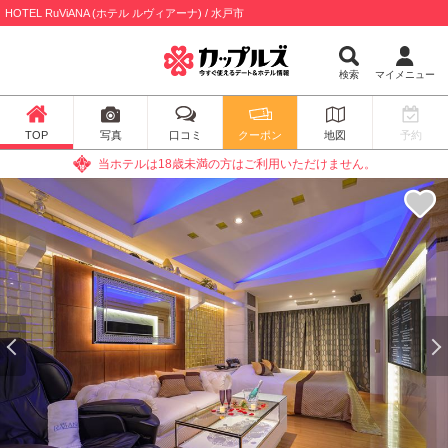
HOTEL RuViANA (ホテル ルヴィアーナ) / 水戸市
検索
マイメニュー
TOP
写真
口コミ
クーポン
地図
予約
当ホテルは18歳未満の方はご利用いただけません。