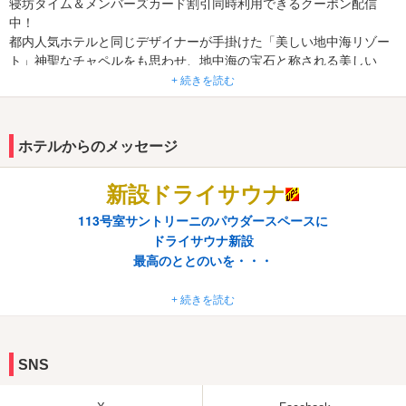
寝坊タイム＆メンバーズカード割引同時利用できるクーポン配信
中！
都内人気ホテルと同じデザイナーが手掛けた「美しい地中海リゾー
ト」神聖なチャペルをも思わせ、地中海の宝石と称される美しい
島々をイメージし宝石のようなスペシャリティがテーマの全16室。
+ 続きを読む
動画サービス対応75インチ4k液晶テレビやWi-Fiを始め、USBコンセ
ントやカラオケなど快適性とリゾート感を凝縮したスイートクラス
の最高級感が全室で堪能できる。県内最強サイズの洗面ミラーやバ
ホテルからのメッセージ
スルームのテレビモニターも大型サイズ、各200種以上を誇る本格
飲食とレンタルグッズ、特室には露天風呂やドライサウナもあり、
新設
ドライサウナ
最高のおもてなしにゲストは驚くだろう。国道50号に近い立地は大
洗やひたちなかへのデートにも◎アクセスには遠方の小山や宇都宮
113号室サントリーニのパウダースペースに
や下館方面から、周辺の笠間・小美玉・友部、那珂・常陸大宮・城
ドライサウナ新設
里町方面なども。
最高のととのいを・・・
2026年夏メニュー
+ 続きを読む
特製豆板醤のコクと山椒の刺激がクセになる
本格麻婆ラーメン
SNS
メンバー ￥720
ビジター ￥900
TVリモコン または フロント9番よりご注文いただけます