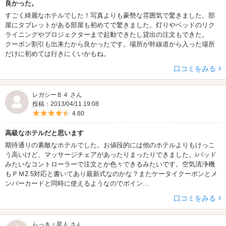
良かった。
すごく綺麗なホテルでした！写真よりも豪勢な雰囲気で驚きました。部
ハピホテタッチがカードレス対応にな
屋にタブレットがある部屋も初めてで驚きました。灯りやベッドのリク
ライニングやプロジェクターまで起動できたし貸出の注文もできた。
りました！
クーポン割引も出来たから良かったです。場所が幹線道から入った場所
当ホテルでもハピホテタッチがカードレス対応になりました。
だけに初めては行きにくいかもね。
益々便利にご利用いただけます。
口コミをみる
ハピホテ予約開始！
レガシーＢ４ さん
お得な宿泊プランをご用意しております
投稿：2013/04/11 19:08
予約はコチラから！！
5つ星のうち4.5
4.80
当店の詳細はこちらもご覧ください！
高級なホテルだと思います
期待通りの素敵なホテルでした。お値段的には他のホテルよりもけっこ
◆空室情報もチェック
う高いけど、マッサージチェアがあったりまったりできました。iパッド
みたいなコントローラーで注文とか色々できるみたいです。空気清浄機
お部屋の空き情報はコチラをクリック
もＰＭ2.5対応と書いてあり最新式なのかな？またケータイクーポンとメ
◆ＺＺリップルのブログもございま
ンバーカードと同時に使えるようなのでポイン...
口コミをみる
す！クリックするとリンクできる
よ！！
らっきょ星人 さん