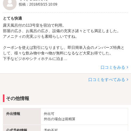
投稿：2018/03/15 10:09
ルヴィアーナ公式ブログ「ＺＺリップ
ルブログ」
とても快適
露天風呂付の113号室を宿泊で利用。
お問い合わせはこちらまで
部屋の広さ、お風呂の広さ、設備の充実さ諸々とても満足しました。
アメニティの充実ぶりも素晴らしいですね。
クーポンを使えば割引になりますし、即日簡単入会のメンバーズ特典と
して、様々な飲み物や食べ物が無料になるなど大変お得でした。
下手なビジホやシティホテルに泊ま...
口コミをみる
口コミをすべてみる
その他情報
外出情報
外出可
外出の場合は前精算
公式予約情報
予約不可