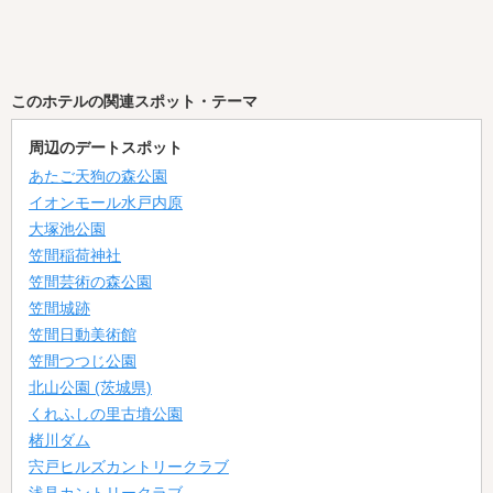
このホテルの関連スポット・テーマ
周辺のデートスポット
あたご天狗の森公園
イオンモール水戸内原
大塚池公園
笠間稲荷神社
笠間芸術の森公園
笠間城跡
笠間日動美術館
笠間つつじ公園
北山公園 (茨城県)
くれふしの里古墳公園
楮川ダム
宍戸ヒルズカントリークラブ