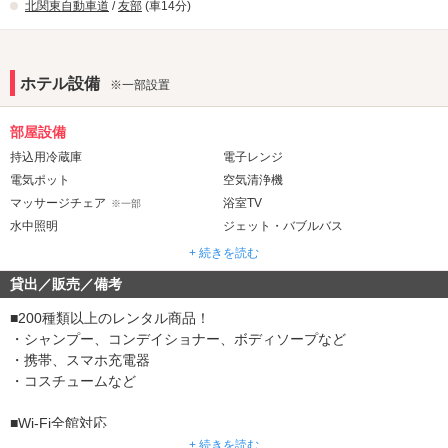
北関東自動車道
/
友部
(車14分)
設置しました。
好評のヒートエナジーシャンプーと相
ホテル設備
性抜群！
※一部設置
サロン帰りのサラツヤ髪へ
部屋設備
全室設置のヒートエナジーシャンプーがリニューアルされました！
持込用冷蔵庫
電子レンジ
電気ポット
空気清浄機
ＲｅＦａのシャワーヘッド、ドライヤーとの相性抜群でお客様から
マッサージチェア
浴室TV
※一部
大変喜ばれております！
ぜひご来店して頂き体感して下さい♪
水中照明
ジェット・バブルバス
マット
ウォシュレット
※一部
+ 続きを読む
ReFaビューティードライヤーPRO全
露天風呂
ミストサウナ
※一部
※一部
貸出／販売／備考
ドライサウナ
ミストサウナ
※一部
※一部
室に導入
■200種類以上のレンタル商品！
音響・映像・通信
トップサロンとの共同開発でうまれた高性能ドライ
・シャンプー、コンデイショナー、ボディソープなど
ホームシアター
・携帯、スマホ充電器
カラオケ
※一部
ヤー
・コスチュームなど
プロジェクター
VOD
※一部
アンダー６０℃を自動調整するプロセンシング
TVゲーム
Wi-Fi
■Wi-Fi全館対応
ドライヤーの熱はダメージをもたらす最大の原因・・・
有線LAN
ブルーレイプレーヤー
パスワードなしで利用できます
+ 続きを読む