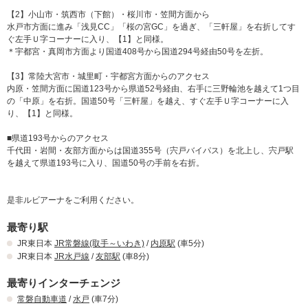
キャッシュレス決済サービスができます！！
【2】小山市・筑西市（下館）・桜川市・笠間方面から
水戸市方面に進み「浅見CC」「桜の宮GC」を過ぎ、「三軒屋」を右折してす
ぐ左手Ｕ字コーナーに入り、【1】と同様。
＊宇都宮・真岡市方面より国道408号から国道294号経由50号を左折。
RuグループLINE公式アカウント友達
【3】常陸大宮市・城里町・宇都宮方面からのアクセス
募集
内原・笠間方面に国道123号から県道52号経由、右手に三野輪池を越えて1つ目
の「中原」を右折。国道50号「三軒屋」を越え、すぐ左手Ｕ字コーナーに入
り、【1】と同様。
お友達登録してRuグループのお得な情報をGETしてくださ
い
■県道193号からのアクセス
千代田・岩間・友部方面からは国道355号（宍戸バイパス）を北上し、宍戸駅
お友達登録はこちらをタップ
を越えて県道193号に入り、国道50号の手前を右折。
お
好
み
の
調
光
が
で
き
る
「
オ
ー
ロ
ラ
グ
ロ
是非ルビアーナをご利用ください。
ー
」
導入
最寄り駅
いつもルヴィアーナをご利用いただき誠に有難うございます。
JR東日本
JR常磐線(取手～いわき)
/
内原駅
(車5分)
天井にあるLEDの間接照明をゲストの自由自在の多彩なバリエーシ
JR東日本
JR水戸線
/
友部駅
(車8分)
ョンに調光できる
最寄りインターチェンジ
名付けて「オーロラグロー」を111号室・112号室・113号室・116
常磐自動車道
/
水戸
(車7分)
号室・117号室に