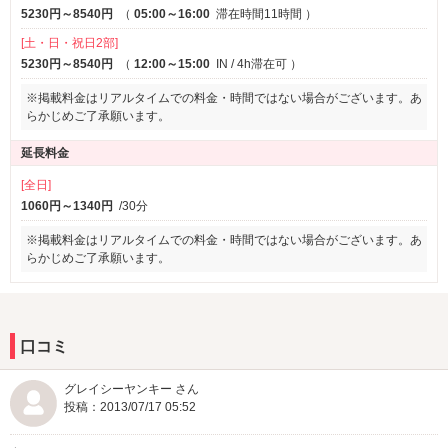
5230円～8540円
（
05:00～16:00
滞在時間11時間
）
加湿空気清浄器です。
[土・日・祝日2部]
こんな時だから、空気も清潔でいたい！
5230円～8540円
（
12:00～15:00
IN / 4h滞在可
）
なんと
プラズマクラスター約21畳まで 加湿24畳まで 空気清
※掲載料金はリアルタイムでの料金・時間ではない場合がございます。あ
らかじめご了承願います。
浄34畳まで
！
延長料金
より安心な空間をご提供致します。
[全日]
1060円～1340円
/30分
ルヴィアーナで女子会！
※掲載料金はリアルタイムでの料金・時間ではない場合がございます。あ
らかじめご了承願います。
お友達のバースデーパーティーやイベントパーティーに是非ご利用
くださいませ。
女子会専用のウエルカムサービスをプレゼント中！
今ならアルコール類を含む1人/1ドリンクサービス付♪。
口コミ
2人～5人まで受け付け可！
平日は20時から翌日は13時までゆっくり出来ますよ。
グレイシーヤンキー さん
投稿：2013/07/17 05:52
予約はコチラから