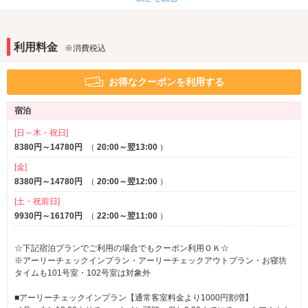
ＲｅＦａの独自技術【プロセンシング】はプロの熱コント
アメニティ
セレクトシャンプー
カールドライヤー
ロールをテクノロジーで再現。
ヘアアイロン
利用料金
コスプレ
※消費税込
対象物センサーが髪の温度を感知し、温風と冷風を自動で
部屋タイプ
お得なクーポンを利用する
切り替えします。
テラス
※一部
宿泊
大人気！
サービス
[日～木・祝日]
ルームサービス
ReFaシャワーシリーズの最新モデル
8380円～14780円
（
20:00～翌13:00
）
を全室導入
[金]
8380円～14780円
（
20:00～翌12:00
）
【ReFa】
今注目の
シャワーヘッドの最新モデルピュアを全室
[土・祝前日]
に導入致しました！
9930円～16170円
（
22:00～翌11:00
）
肌を美しくする２つの泡
「ウルトラファインバブル」
と
「マイクロ
☆下記宿泊プランでご利用の場合でもクーポン利用ＯＫ☆
※アーリーチェックインプラン・アーリーチェックアウトプラン・お寝坊
バブル」
が肌本来の美しさを引き出します。
タイムも101号室・102号室は対象外
ルヴィアーナでは全室にファインバブルピュアを設置、ぜひ一度お
試し下さい。
■アーリーチェックインプラン【通常客室料金より1000円割増】