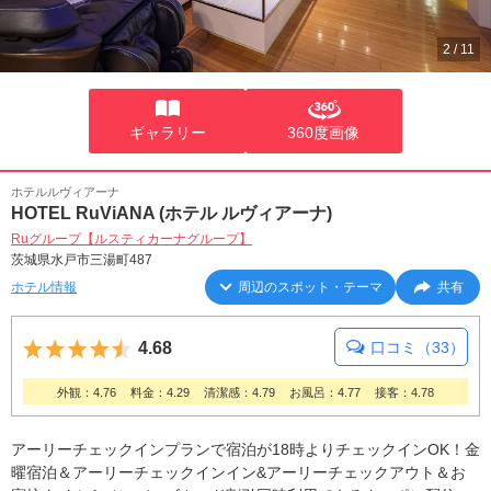
2
/
11
ギャラリー
360度画像
ホテルルヴィアーナ
HOTEL RuViANA (ホテル ルヴィアーナ)
Ruグループ【ルスティカーナグループ】
茨城県水戸市三湯町487
ホテル情報
周辺のスポット・テーマ
共有
5つ星のうち4.5
4.68
口コミ（33）
外観：4.76
料金：4.29
清潔感：4.79
お風呂：4.77
接客：4.78
アーリーチェックインプランで宿泊が18時よりチェックインOK！金
曜宿泊＆アーリーチェックインイン&アーリーチェックアウト＆お