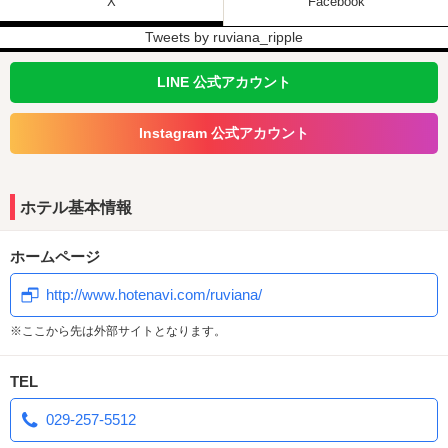
受付時間：9:00〜23:30
X
Facebook
宿泊モーニングリニューアル！！
Tweets by ruviana_ripple
平日のご宿泊の
メンバー様限定
LINE 公式アカウント
モーニングとドリンクを特別価格で提
Instagram 公式アカウント
供いたします。
ホテル基本情報
ふわふわスフレパンケーキプレート
彩り小鉢と焼き鮭の和重膳
ホームページ
厚切りミニ食パンモーニングプレート
http://www.hotenavi.com/ruviana/
モーニングビーフカレー
※ここから先は外部サイトとなります。
全室にてReFaパワーストレートアイ
TEL
ロン プロ導入
029-257-5512
隙なくツヤめく、別格のストレートに。