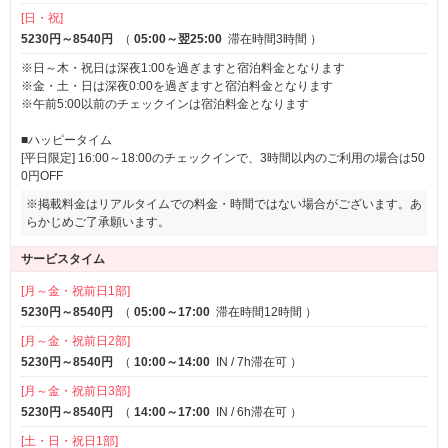
[日・祝]
多くの世代から支持を得ている
YOUTUBE、
Netflix
、
Hulu
5230円～8540円
（
05:00～翌25:00
滞在時間3時間
）
などの他、
※日～木・祝日は深夜1:00を過ぎますと宿泊料金となります
お持ちのスマホを手軽にミラーリングやキャストができ、
※金・土・日は深夜0:00を過ぎますと宿泊料金となります
※午前5:00以前のチェックインは宿泊料金となります
スマホのコンテンツをそのまま大画面TVでお楽しみいただ
■ハッピータイム
[平日限定] 16:00～18:00のチェックインで、3時間以内のご利用の場合は50
0円OFF
けます。
※掲載料金はリアルタイムでの料金・時間ではない場合がございます。あ
是非ご来店の際はご利用くださいませ。
らかじめご了承願います。
サービスタイム
加湿空気清浄機"SHARP KI-NX75"全室
[月～金・祝前日1部]
設置！
5230円～8540円
（
05:00～17:00
滞在時間12時間
）
[月～金・祝前日2部]
当ホテルの全室に加湿空気清浄機
"SHARP KI-NX75"
を設置
5230円～8540円
（
10:00～14:00
IN / 7h滞在可
）
いたしました。
[月～金・祝前日3部]
5230円～8540円
（
14:00～17:00
IN / 6h滞在可
）
業界トップクラスの加湿量と低騒音化を実現した最新鋭の
[土・日・祝日1部]