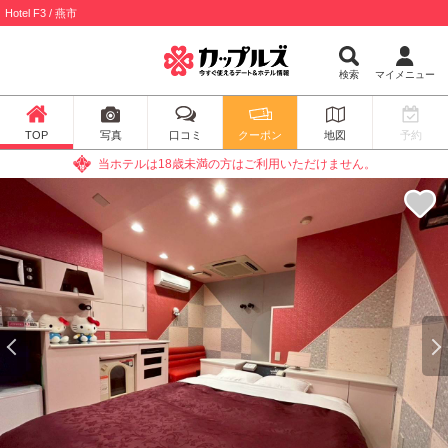
Hotel F3 / 燕市
検索
マイメニュー
TOP
写真
口コミ
クーポン
地図
予約
当ホテルは18歳未満の方はご利用いただけません。