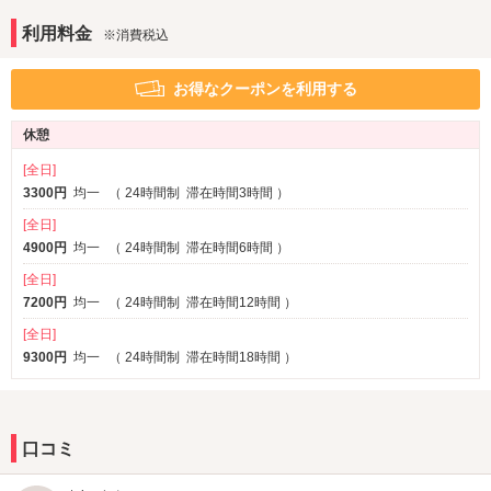
るため、長時間のご利用も安心してお過ごしいただけます。
1名利用可
VIPルーム(特室)
※一部
無料ドリンクバー・アルコールバーもご自由にご利用ください。
利用料金
※消費税込
お得なクーポンを利用する
休憩
[全日]
3300円
均一
（
24時間制
滞在時間3時間
）
[全日]
4900円
均一
（
24時間制
滞在時間6時間
）
[全日]
7200円
均一
（
24時間制
滞在時間12時間
）
[全日]
9300円
均一
（
24時間制
滞在時間18時間
）
口コミ