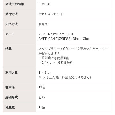
公式予約情報
予約不可
受付方法
パネル＆フロント
支払方法
精算機
カード
VISA
MasterCard
JCB
AMERICAN EXPRESS
Diners Club
特典
スタンプラリー：QRコードを読み込むとポイント
が貯まります！
・系列店でも使用可能
・5ポイントで3時間無料
利用人数
1 ～ 3 人
※3人以上可能（料金も変わりません）
駐車場
13台
建物形式
ビル
部屋数
11室