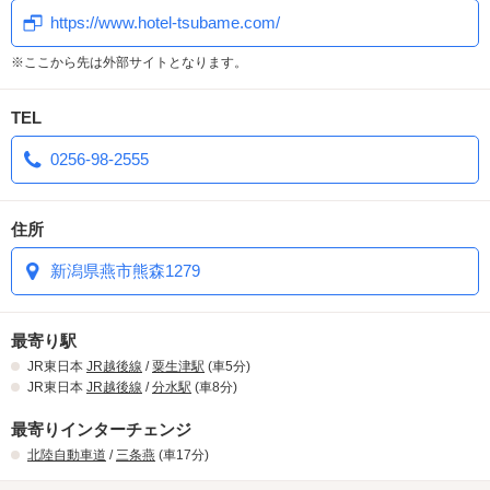
ています。
https://www.hotel-tsubame.com/
その日の気分に合わせて、気軽に立ち寄れるホテルとして、ぜひ
Hotel F3をご利用ください。
※ここから先は外部サイトとなります。
TEL
0256-98-2555
住所
新潟県燕市熊森1279
最寄り駅
JR東日本
JR越後線
/
粟生津駅
(車5分)
JR東日本
JR越後線
/
分水駅
(車8分)
最寄りインターチェンジ
北陸自動車道
/
三条燕
(車17分)