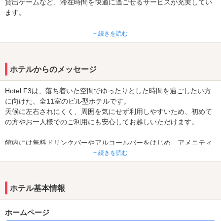
貸出ゲームなど、滞在時間を快適に過ごせるサービスが充実してい
ます。
ビル型ホテルのため天候に左右されにくく落ち着いた空間で、周囲
+ 続きを読む
を気にせずプライベートな時間をゆっくりお楽しみいただけます。
分水駅からアクセスしやすく、燕三条エリアでホテルをお探しの方
や、観光・お仕事帰りのご利用にもおすすめです。
ホテルからのメッセージ
Hotel F3は、落ち着いた空間でゆったりとした時間を過ごしたい方
に向けた、全11室のビル型ホテルです。
天候に左右されにくく、周囲を気にせず利用しやすいため、初めて
の方やお一人様でのご利用にも安心してお越しいただけます。
館内には無料ドリンクバーやアルコールバーをはじめ、アメニティ
や貸出品も充実しており、急なご利用や予定外の宿泊でも不便を感
+ 続きを読む
じにくい環境を整えています。
分かりやすい時間制料金のため、滞在時間に合わせて、無理なくご
利用いただけるのも特徴です。
ホテル基本情報
分水駅からアクセスしやすく、燕三条エリアでの観光やお仕事帰
ホームページ
り、静かに過ごしたい夜など、さまざまなシーンでご利用いただい