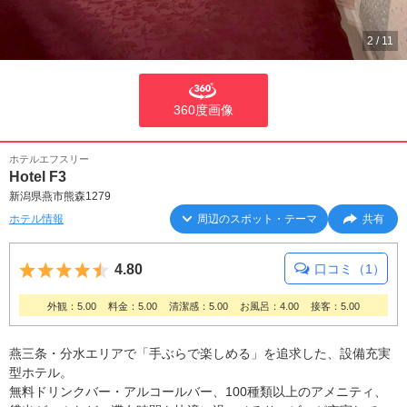
2
/
11
360度画像
ホテルエフスリー
Hotel F3
新潟県燕市熊森1279
ホテル情報
周辺のスポット・テーマ
共有
5つ星のうち4.5
4.80
口コミ（1）
外観：5.00
料金：5.00
清潔感：5.00
お風呂：4.00
接客：5.00
燕三条・分水エリアで「手ぶらで楽しめる」を追求した、設備充実
型ホテル。
無料ドリンクバー・アルコールバー、100種類以上のアメニティ、