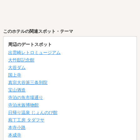
このホテルの関連スポット・テーマ
周辺のデートスポット
出雲崎レトロミュージアム
大竹邸記念館
大谷ダム
国上寺
真宗大谷派三条別院
宝山酒造
寺泊の魚市場通り
寺泊水族博物館
日帰り温泉 じょんのび館
庖丁工房 タダフサ
本寺小路
本成寺