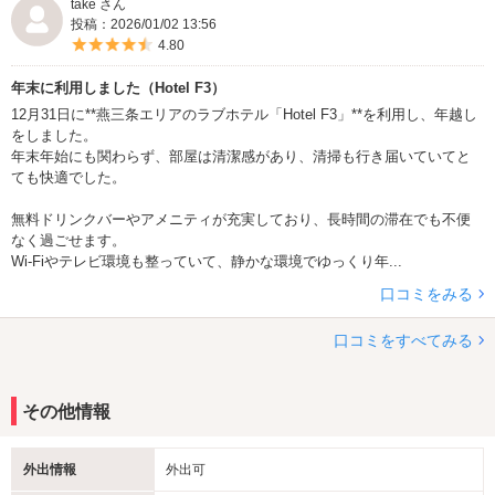
take さん
投稿：2026/01/02 13:56
5つ星のうち4.5
4.80
年末に利用しました（Hotel F3）
12月31日に**燕三条エリアのラブホテル「Hotel F3」**を利用し、年越し
をしました。
年末年始にも関わらず、部屋は清潔感があり、清掃も行き届いていてと
ても快適でした。
無料ドリンクバーやアメニティが充実しており、長時間の滞在でも不便
なく過ごせます。
Wi-Fiやテレビ環境も整っていて、静かな環境でゆっくり年...
口コミをみる
口コミをすべてみる
その他情報
外出情報
外出可