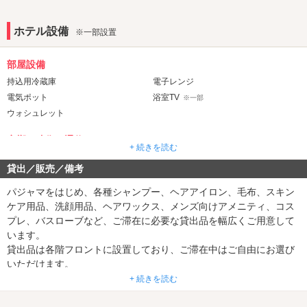
ホテル設備
※一部設置
部屋設備
持込用冷蔵庫
電子レンジ
電気ポット
浴室TV
※一部
ウォシュレット
音響・映像・通信
+ 続きを読む
カラオケ
Wi-Fi
※一部
貸出／販売／備考
Android充電器
iPhone充電器
DVDプレーヤー
クロームキャスト
パジャマをはじめ、各種シャンプー、ヘアアイロン、毛布、スキン
ケア用品、洗顔用品、ヘアワックス、メンズ向けアメニティ、コス
アメニティ
プレ、バスローブなど、ご滞在に必要な貸出品を幅広くご用意して
セレクトシャンプー
ヘアアイロン
※一部
※一部
います。
コスプレ
バスローブ
貸出品は各階フロントに設置しており、ご滞在中はご自由にお選び
※一部
※一部
いただけます。
部屋タイプ
+ 続きを読む
和室
急なご利用やお仕事帰りでも、手ぶらで宿泊できる環境が整ってい
3名以上利用可
※一部