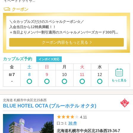
イベートドライサ...
クーポン
＼☆カップルズだけのスペシャルクーポン☆／
入会当日から12特典満載！！
＋当日よりメンバー割引適用のスペシャルメンバーズカード300円...
クーポン内容をもっと見る
カップルズ予約
インボイス対応
金
土
日
月
火
水
7
8
9
10
11
12
8/
-
もっと見る
北海道 札幌市中央区北15条西
BLUE HOTEL OCTA (ブルーホテル オクタ)
5つ星のうち4
4.11
口コミ
30 件
北海道札幌市中央区北15条西19-34-7