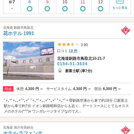
7
8
9
10
11
12
8/
-
もっと見る
北海道 釧路市鳥取北
花ホテル 1991
5つ星のうち3.5
3.90
口コミ
18 件
北海道釧路市鳥取北10-21-7
0154-51-3634
新富士駅 (車7分)
休憩
4,300 円 ～
サービスタイム
4,300 円 ～
宿泊
6,300 円 ～
料金
ﾟ+｡*ﾟ+｡｡+ﾟ*｡+ﾟ ﾟ+｡*ﾟ+｡｡+ﾟ*｡+ﾟ ﾟ+｡*ﾟ+ ◎釧路空港から車で約18分 ◎新富士
駅から車で約7分 イオン釧路昭和店からも近く、デートコースにとてもオスス
メのホテル(*^^)v ワンガレージタイプなので人...
北海道 旭川市高砂台
ホテル ラフェンテ