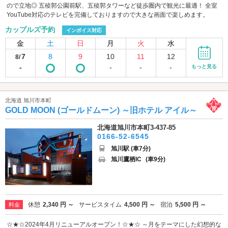
ので立地◎ 五稜郭公園前駅、五稜郭タワーなど徒歩圏内で観光に最適！ 全室
YouTube対応のテレビを完備しておりますので大きな画面で楽しめます。
カップルズ予約
インボイス対応
金
土
日
月
火
水
7
8
9
10
11
12
8/
-
-
-
-
もっと見る
北海道 旭川市本町
GOLD MOON (ゴールドムーン) ～旧ホテル アイル～
北海道旭川市本町3-437-85
0166-52-6545
旭川駅 (車7分)
旭川鷹栖IC
(車9分)
休憩
2,340 円 ～
サービスタイム
4,500 円 ～
宿泊
5,500 円 ～
料金
☆★☆2024年4月リニューアルオープン！☆★☆ ～月をテーマにした幻想的な