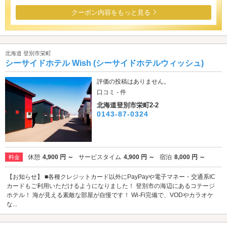
クーポン内容をもっと見る
北海道 登別市栄町
シーサイドホテル Wish (シーサイドホテルウィッシュ)
評価の投稿はありません。
口コミ - 件
北海道登別市栄町2-2
0143-87-0324
休憩
4,900 円 ～
サービスタイム
4,900 円 ～
宿泊
8,000 円 ～
料金
【お知らせ】 ■各種クレジットカード以外にPayPayや電子マネー・交通系IC
カードもご利用いただけるようになりました！ 登別市の海辺にあるコテージ
ホテル！ 海が見える素敵な部屋が自慢です！ Wi-Fi完備で、VODやカラオケ
な...