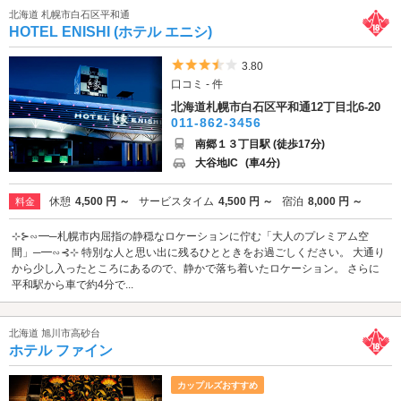
北海道 札幌市白石区平和通
HOTEL ENISHI (ホテル エニシ)
5つ星のうち3.5
3.80
口コミ - 件
北海道札幌市白石区平和通12丁目北6-20
011-862-3456
南郷１３丁目駅 (徒歩17分)
大谷地IC
(車4分)
休憩
4,500 円 ～
サービスタイム
4,500 円 ～
宿泊
8,000 円 ～
料金
⊹⊱∽━─札幌市内屈指の静穏なロケーションに佇む「大人のプレミアム空
間」─━∽⊰⊹ 特別な人と思い出に残るひとときをお過ごしください。 大通り
から少し入ったところにあるので、静かで落ち着いたロケーション。 さらに
平和駅から車で約4分で...
北海道 旭川市高砂台
ホテル ファイン
カップルズおすすめ