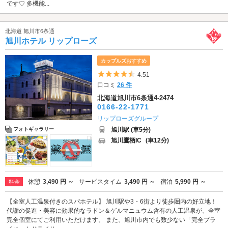
です♡ 多機能...
北海道 旭川市6条通
旭川ホテル リップローズ
カップルズおすすめ
5つ星のうち4.5
4.51
口コミ
26 件
北海道旭川市6条通4-2474
0166-22-1771
リップローズグループ
旭川駅 (車5分)
フォトギャラリー
旭川鷹栖IC
(車12分)
休憩
3,490 円 ～
サービスタイム
3,490 円 ～
宿泊
5,990 円 ～
料金
【全室人工温泉付きのスパホテル】 旭川駅や3・6街より徒歩圏内の好立地！
代謝の促進・美容に効果的なラドン＆ゲルマニュウム含有の人工温泉が、全室
完全個室にてご利用いただけます。 また、旭川市内でも数少ない「完全プラ