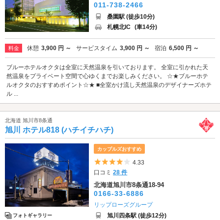
011-738-2466
桑園駅 (徒歩10分)
札幌北IC
(車14分)
休憩
3,900 円 ～
サービスタイム
3,900 円 ～
宿泊
6,500 円 ～
料金
ブルーホテルオクタは全室に天然温泉を引いております。 全室に引かれた天
然温泉をプライベート空間で心ゆくまでお楽しみください。 ☆★ブルーホテ
ルオクタのおすすめポイント☆★ ■全室かけ流し天然温泉のデザイナーズホテ
ル ...
北海道 旭川市8条通
旭川 ホテル818 (ハチイチハチ)
カップルズおすすめ
5つ星のうち4
4.33
口コミ
28 件
北海道旭川市8条通18-94
0166-33-6886
リップローズグループ
旭川四条駅 (徒歩12分)
フォトギャラリー