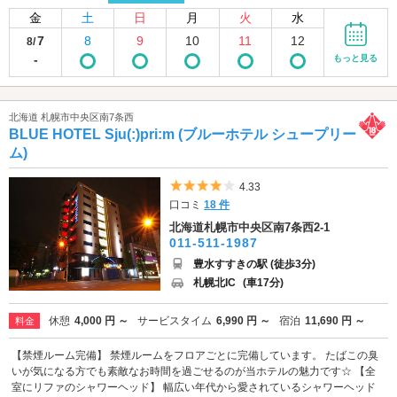
金
土
日
月
火
水
7
8
9
10
11
12
8/
-
もっと見る
北海道 札幌市中央区南7条西
BLUE HOTEL Sju(:)pri:m (ブルーホテル シュープリー
ム)
5つ星のうち4
4.33
口コミ
18 件
北海道札幌市中央区南7条西2-1
011-511-1987
豊水すすきの駅 (徒歩3分)
札幌北IC
(車17分)
休憩
4,000 円 ～
サービスタイム
6,990 円 ～
宿泊
11,690 円 ～
料金
【禁煙ルーム完備】 禁煙ルームをフロアごとに完備しています。 たばこの臭
いが気になる方でも素敵なお時間を過ごせるのが当ホテルの魅力です☆ 【全
室にリファのシャワーヘッド】 幅広い年代から愛されているシャワーヘッド