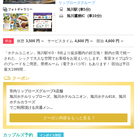
リップローズグループ
旭川駅 (車5分)
フォトギャラリー
旭川鷹栖IC
(車10分)
休憩
3,500 円 ～
サービスタイム
4,600 円 ～
宿泊
4,600 円 ～
料金
「ホテルユニオン」旭川駅や3・6街より徒歩圏内の好立地！ 館内が黒で統一
された、シックで大人な空間でお客様をお迎えいたします。 客室タイプは5つ
のグレードをご用意。禁煙ルーム（電子タバコ可）もあります！ 宿泊は平日
最大19時間...
クーポン
市内リップローズグループ4店舗
旭川ホテルリップローズ、旭川ホテルユニオン、旭川ホテル818、旭川
ホテルカラーズ
でご利用頂ける共通メン...
クーポン内容をもっと見る
カップルズ予約
インボイス対応