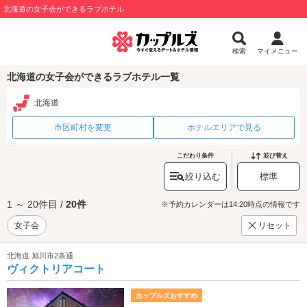
北海道の女子会ができるラブホテル
検索
マイメニュー
北海道の女子会ができるラブホテル一覧
北海道
市区町村を変更
ホテルエリアで見る
こだわり条件
並び替え
絞り込む
標準
1 ～ 20件目 /
20件
※予約カレンダーは14:20時点の情報です
女子会
リセット
北海道 旭川市2条通
ヴィクトリアコート
カップルズおすすめ