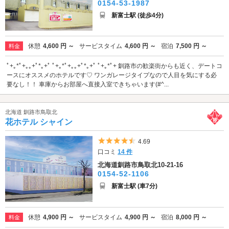
0154-53-1987
新富士駅 (徒歩4分)
休憩
4,600 円 ～
サービスタイム
4,600 円 ～
宿泊
7,500 円 ～
料金
ﾟ+｡*ﾟ+｡｡+ﾟ*｡+ﾟ ﾟ+｡*ﾟ+｡｡+ﾟ*｡+ﾟ ﾟ+｡*ﾟ+ 釧路市の歓楽街からも近く、デートコ
ースにオススメのホテルです♡ ワンガレージタイプなので人目を気にする必
要なし！！ 車庫からお部屋へ直接入室できちゃいます(#^...
北海道 釧路市鳥取北
花ホテル シャイン
5つ星のうち4.5
4.69
口コミ
14 件
北海道釧路市鳥取北10-21-16
0154-52-1106
新富士駅 (車7分)
休憩
4,900 円 ～
サービスタイム
4,900 円 ～
宿泊
8,000 円 ～
料金