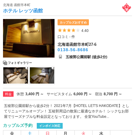
北海道 函館市本町
ホテル レッツ函館
カップルズおすすめ
5つ星のうち4
4.40
口コミ - 件
北海道函館市本町27-6
0138-56-8686
五稜郭公園前駅 (徒歩2分)
フォトギャラリー
休憩
3,400 円 ～
サービスタイム
6,000 円 ～
宿泊
8,700 円 ～
料金
五稜郭公園前駅から徒歩2分！ 2021年7月【HOTEL LET'S HAKODATE】とし
てリニューアルオープン！ 五稜郭周辺の散策に最適なホテル！ シックなお部
屋でリーズナブルな料金設定となっております。 全室YouTube...
カップルズ予約
インボイス対応
金
土
日
月
火
水