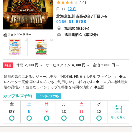
5つ星のうち3.5
3.91
口コミ
12 件
北海道旭川市高砂台7丁目3−6
0166-61-9788
旭川駅 (車10分)
旭川鷹栖IC
(車12分)
フォトギャラリー
休憩
2,900 円 ～
サービスタイム
4,300 円 ～
宿泊
5,800 円 ～
料金
旭川の高台にあるレジャーホテル 『HOTEL FINE（ホテル ファイン）』 ◆エ
レベーター完備 車いすの方でもご利用しやすい館内です♪ ◆コスプレ地域最大
級の品揃え！ 豊富なラインナップで特別な時間を演出☆ ◆話題...
カップルズ予約
インボイス対応
金
土
日
月
火
水
7
8
9
10
11
12
8/
もっと見る