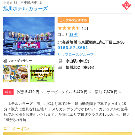
北海道 旭川市東鷹栖東1条
旭川ホテル カラーズ
カップルズおすすめ
5つ星のうち4.5
4.51
口コミ
13 件
北海道旭川市東鷹栖東1条1丁目119-96
0166-57-3651
リップローズグループ
永山駅 (車6分)
フォトギャラリー
旭川北IC
(車5分)
休憩
5,470 円 ～
サービスタイム
5,470 円 ～
宿泊
7,670 円 ～
料金
「ホテルカラーズ」旭川北ICより車で5分・旭山動物園まで車でまっすぐ18
分！観光に便利な好立地！ アメリカンポップでかわいい、カジュアルな世界
観でお客様をお迎えいたします。 宿泊はエリア最速クラスの15:00から、最大
19時間の長時...
クーポン