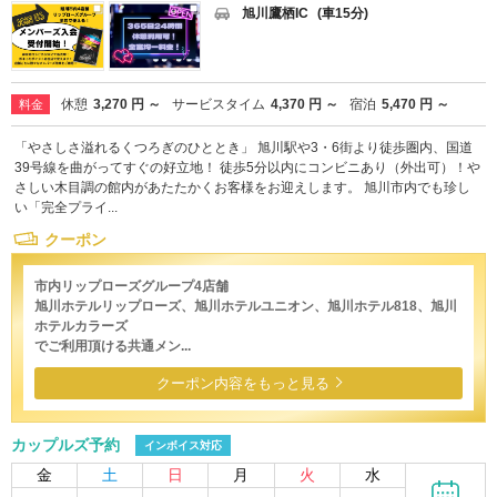
旭川鷹栖IC
(車15分)
休憩
3,270 円 ～
サービスタイム
4,370 円 ～
宿泊
5,470 円 ～
料金
「やさしさ溢れるくつろぎのひととき」 旭川駅や3・6街より徒歩圏内、国道
39号線を曲がってすぐの好立地！ 徒歩5分以内にコンビニあり（外出可）！や
さしい木目調の館内があたたかくお客様をお迎えします。 旭川市内でも珍し
い「完全プライ...
クーポン
市内リップローズグループ4店舗
旭川ホテルリップローズ、旭川ホテルユニオン、旭川ホテル818、旭川
ホテルカラーズ
でご利用頂ける共通メン...
クーポン内容をもっと見る
カップルズ予約
インボイス対応
金
土
日
月
火
水