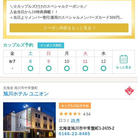
＼☆カップルズだけのスペシャルクーポン☆／
入会当日から10特典満載！！
＋当日よりメンバー割引適用のスペシャルメンバーズカード300円...
クーポン内容をもっと見る
カップルズ予約
インボイス対応
金
土
日
月
火
水
7
8
9
10
11
12
8/
-
もっと見る
北海道 旭川市中常盤町
旭川ホテル ユニオン
カップルズおすすめ
5つ星のうち4.5
4.54
口コミ
26 件
北海道旭川市中常盤町1-2435-2
0166-23-8485