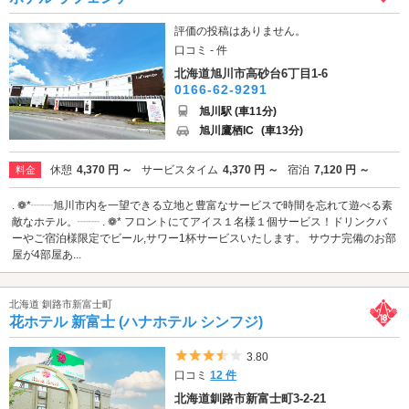
評価の投稿はありません。
口コミ - 件
北海道旭川市高砂台6丁目1-6
0166-62-9291
旭川駅 (車11分)
旭川鷹栖IC
(車13分)
休憩
4,370 円 ～
サービスタイム
4,370 円 ～
宿泊
7,120 円 ～
料金
. ❁*┈┈旭川市内を一望できる立地と豊富なサービスで時間を忘れて遊べる素
敵なホテル。┈┈ . ❁* フロントにてアイス１名様１個サービス！ドリンクバ
ーやご宿泊様限定でビール,サワー1杯サービスいたします。 サウナ完備のお部
屋が4部屋あ...
北海道 釧路市新富士町
花ホテル 新富士 (ハナホテル シンフジ)
5つ星のうち3.5
3.80
口コミ
12 件
北海道釧路市新富士町3-2-21