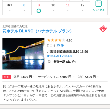
7
8
9
10
11
12
8/
-
-
-
-
-
もっと見る
北海道 釧路市鳥取北
花ホテル BLANC（ハナホテル ブラン）
5つ星のうち4
4.10
口コミ
15 件
北海道釧路市鳥取北10-16-56
0154-51-1348
新富士駅 (車7分)
休憩
4,600 円 ～
サービスタイム
4,600 円 ～
宿泊
7,500 円 ～
料金
同じグループ店が一緒の敷地内にあるホテル♪ メンバーズカードを1枚作れ
ば、どちらのホテルでも使えるのでとってもお得にご利用できます♡ ハナホ
テルブランは『白』がテーマ色で、どのお部屋も清潔感や高級感溢れるお部屋
となっております♪ ワン...