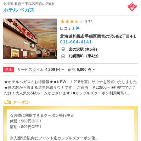
北海道 札幌市手稲区西宮の沢6条
ホテル ベガス
5つ星のうち3.5
3.73
口コミ
1 件
北海道札幌市手稲区西宮の沢6条2丁目4-1
011-664-4141
宮の沢駅 (車5分)
札幌西IC
(車4分)
サービスタイム
4,300 円 ～
宿泊
6,800 円 ～
料金
★ホテルベガスのお得情報★ ■ＮEW！！218号室にサウナを設置いたしました
★体の芯から温まる遠赤外線サウナです！ ご宿泊 ￥12800～ ■札幌市でここ
だけ！大人気のSMルームがございます♪ ■カップルズクーポン利用可能♪...
クーポン
☆お得に利用できるクーポン発行中☆
休憩：500円OFF！
宿泊：800円OFF！
※入室5分以内にフロント迄カップルズクーポン使...