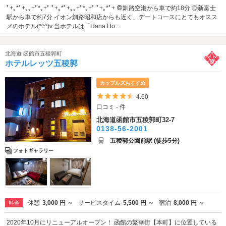
ﾟ+｡*ﾟ+｡｡+ﾟ*｡+ﾟ ﾟ+｡*ﾟ+｡｡+ﾟ*｡+ﾟ ﾟ+｡*ﾟ+ ◎釧路空港から車で約18分 ◎新富士
駅から車で約7分 イオン釧路昭和店からも近く、デートコースにとてもオスス
メのホテル(*^^)v 当ホテルは「Hana Ho...
北海道 函館市五稜郭町
ホテルレッツ五稜郭
カップルズおすすめ
5つ星のうち4.5
4.60
口コミ - 件
北海道函館市五稜郭町32-7
0138-56-2001
五稜郭公園前駅 (徒歩5分)
フォトギャラリー
休憩
3,000 円 ～
サービスタイム
5,500 円 ～
宿泊
8,000 円 ～
料金
2020年10月にリニューアルオープン！ 函館の繁華街【本町】に位置している