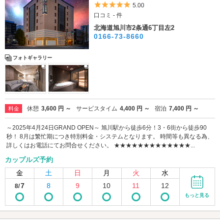
5つ星のうち5
5.00
口コミ - 件
北海道旭川市2条通6丁目左2
0166-73-8660
フォトギャラリー
休憩
3,600 円 ～
サービスタイム
4,400 円 ～
宿泊
7,400 円 ～
料金
～2025年4月24日GRAND OPEN～ 旭川駅から徒歩6分！3・6街から徒歩90
秒！ 8月は繁忙期につき特別料金・システムとなります。 時間等も異なる為、
詳しくはお電話にてお問合せください。 ★★★★★★★★★★★★★...
カップルズ予約
金
土
日
月
火
水
7
8
9
10
11
12
8/
もっと見る