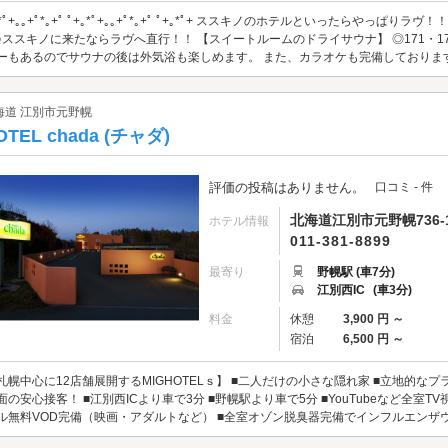
｡*ﾟ+｡｡+ﾟ*｡+ﾟ ﾟ+｡*ﾟ+｡｡+ﾟ*｡+ﾟ ﾟ+｡*ﾟ+ ススキノのホテルといったらや
♪ススキノに来たならラヴへ直行！！ 【スイートルームのドライサウナ】 ◎171・
ーもあるのでサウナの後は外気浴も楽しめます。 また、カラオケも完備しております。
海道 江別市元野幌
OTEL chada (チャダ)
評価の投稿はありません。
口コミ - 件
北海道江別市元野幌736-
ホテル情報
011-381-8899
最寄り
野幌駅 (車7分)
江別西IC
(車3分)
料金
休憩
3,900 円 ～
宿泊
6,500 円 ～
札幌中心に12店舗展開するMIGHOTELｓ】 ■二人だけの小さな隠れ家 ■立地的な
面の安心接客！ ■江別西ICより車で3分 ■野幌駅より車で5分 ■YouTubeなど全室TV視
ル無料VOD完備（映画・アダルトなど） ■全室オゾン脱臭器完備でインフルエンザウイル