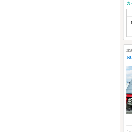
カ
北
S
ﾟ