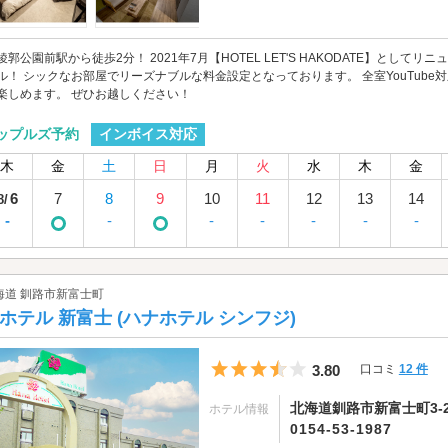
稜郭公園前駅から徒歩2分！ 2021年7月【HOTEL LET'S HAKODATE】とし
ル！ シックなお部屋でリーズナブルな料金設定となっております。 全室YouTub
楽しめます。 ぜひお越しください！
インボイス対応
ップルズ予約
木
金
土
日
月
火
水
木
金
6
7
8
9
10
11
12
13
14
8/
-
-
-
-
-
-
-
海道 釧路市新富士町
ホテル 新富士 (ハナホテル シンフジ)
5つ星のうち3.5
3.80
口コミ
12 件
北海道釧路市新富士町3-2
ホテル情報
0154-53-1987