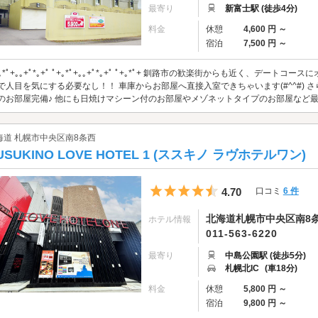
最寄り
新富士駅 (徒歩4分)
料金
休憩
4,600 円 ～
宿泊
7,500 円 ～
+｡*ﾟ+｡｡+ﾟ*｡+ﾟ ﾟ+｡*ﾟ+｡｡+ﾟ*｡+ﾟ ﾟ+｡*ﾟ+ 釧路市の歓楽街からも近く、デ
で人目を気にする必要なし！！ 車庫からお部屋へ直接入室できちゃいます(#^^#)
のお部屋完備♪ 他にも日焼けマシーン付のお部屋やメゾネットタイプのお部屋など最高
海道 札幌市中央区南8条西
USUKINO LOVE HOTEL 1 (ススキノ ラヴホテルワン)
5つ星のうち4.5
4.70
口コミ
6 件
北海道札幌市中央区南8条西4
ホテル情報
011-563-6220
最寄り
中島公園駅 (徒歩5分)
札幌北IC
(車18分)
料金
休憩
5,800 円 ～
宿泊
9,800 円 ～