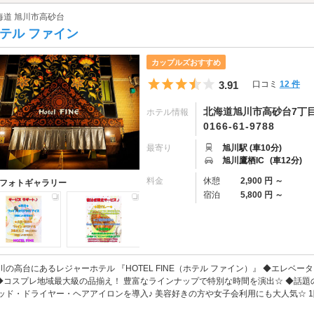
海道 旭川市高砂台
テル ファイン
カップルズおすすめ
5つ星のうち3.5
3.91
口コミ
12 件
北海道旭川市高砂台7丁目
ホテル情報
0166-61-9788
最寄り
旭川駅 (車10分)
旭川鷹栖IC
(車12分)
料金
休憩
2,900 円 ～
フォトギャラリー
宿泊
5,800 円 ～
川の高台にあるレジャーホテル 『HOTEL FINE（ホテル ファイン）』 ◆エレベ
 ◆コスプレ地域最大級の品揃え！ 豊富なラインナップで特別な時間を演出☆ ◆話題の
ッド・ドライヤー・ヘアアイロンを導入♪ 美容好きの方や女子会利用にも大人気☆ 1階