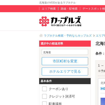
北海道のVODがあるラブホテル
エリア検索
路線・駅検索
デートスポット検
ラブホテル検索・予約ならカップルズ
エリア
北海
選択中の都道府県
北海道
条件
市区町村を変更
1 ～
ホテルエリアで見る
※予
基本条件
北
H
クーポンあり
クレジット決済可
駐車場有