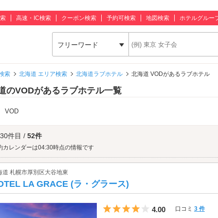
索
高速・IC検索
クーポン検索
予約可検索
地図検索
ホテルグルー
フリーワード
検索
北海道 エリア検索
北海道ラブホテル
北海道 VODがあるラブホテル
道のVODがあるラブホテル一覧
：
VOD
 30件目 /
52件
約カレンダーは04:30時点の情報です
海道 札幌市厚別区大谷地東
OTEL LA GRACE (ラ・グラース)
5つ星のうち4
4.00
口コミ
3 件