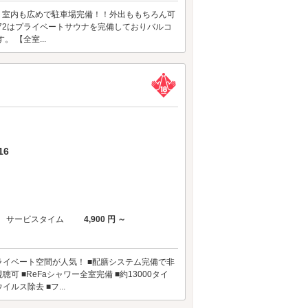
っぱりラヴ！！ 室内も広めで駐車場完備！！外出ももちろん可
172はプライベートサウナを完備しておりバルコ
 【全室...
16
サービスタイム
4,900 円 ～
プライベート空間が人気！ ■配膳システム完備で非
聴可 ■ReFaシャワー全室完備 ■約13000タイ
ス除去 ■フ...