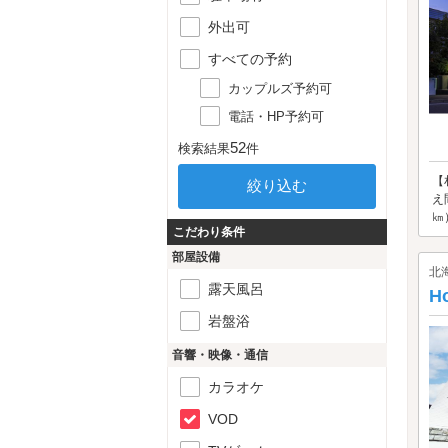
外出可
すべての予約
カップルズ予約可
電話・HP予約可
52
検索結果
件
【
え
㎞
こだわり条件
部屋設備
北
露天風呂
H
岩盤浴
音響・映像・通信
カラオケ
VOD