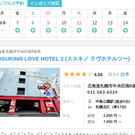
インボイス対応
ップルズ予約
木
金
土
日
月
火
水
木
金
6
7
8
9
10
11
12
13
14
8/
-
海道 札幌市中央区南8条西
USUKINO LOVE HOTEL 2 (ススキノ ラヴホテルツー)
5つ星のうち4
4.04
口コミ
15 件
北海道札幌市中央区南8条西4
ホテル情報
011-563-6220
最寄り
中島公園駅 (徒歩5分)
札幌北IC
(車17分)
料金
休憩
2,990 円 ～
宿泊
7,990 円 ～
+｡*ﾟ+｡｡+ﾟ*｡+ﾟ ﾟ+｡*ﾟ+｡｡+ﾟ*｡+ﾟ ﾟ+｡*ﾟ+ ススキノホテルといったらやっ