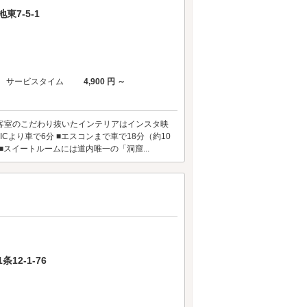
7-5-1
サービスタイム
4,900 円 ～
内・客室のこだわり抜いたインテリアはインスタ映
Cより車で6分 ■エスコンまで車で18分（約10
■スイートルームには道内唯一の「洞窟...
2-1-76