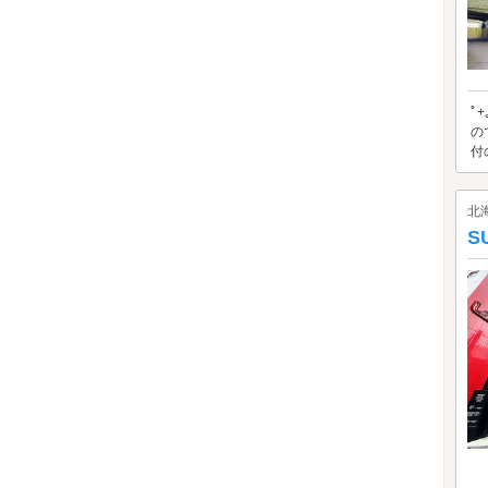
ﾟ
の
付
北
S