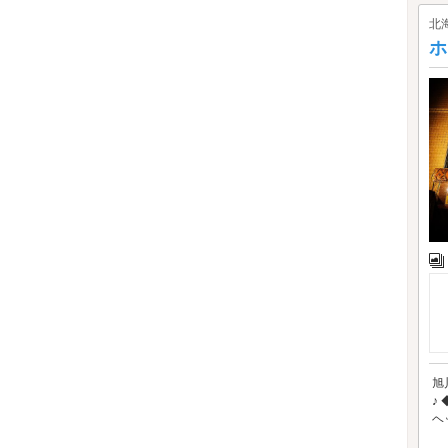
北
ホ
旭
♪
ヘ