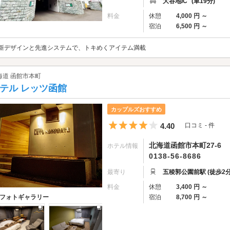
大谷地IC
(車19分)
料金
休憩
4,000 円 ～
宿泊
6,500 円 ～
新デザインと先進システムで、トキめくアイテム満載
海道 函館市本町
テル レッツ函館
カップルズおすすめ
5つ星のうち4
4.40
口コミ - 件
北海道函館市本町27-6
ホテル情報
0138-56-8686
最寄り
五稜郭公園前駅 (徒歩2分
料金
休憩
3,400 円 ～
宿泊
8,700 円 ～
フォトギャラリー