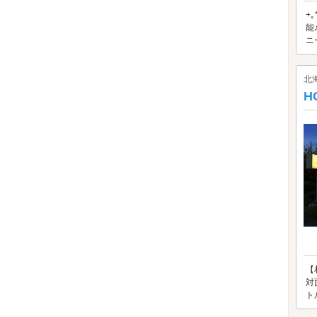
+
能
ニ
北
H
【
対
ト