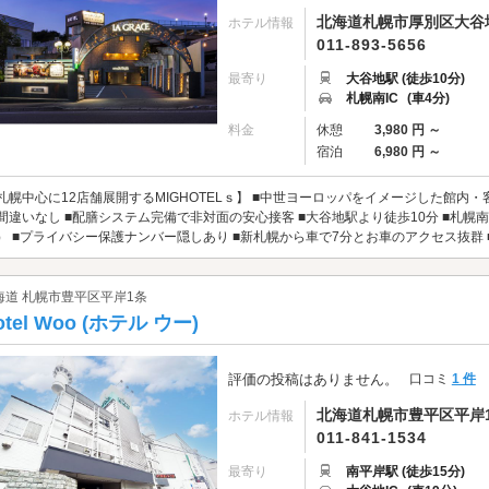
北海道札幌市厚別区大谷地東
ホテル情報
011-893-5656
最寄り
大谷地駅 (徒歩10分)
札幌南IC
(車4分)
料金
休憩
3,980 円 ～
宿泊
6,980 円 ～
札幌中心に12店舗展開するMIGHOTELｓ】 ■中世ヨーロッパをイメージした館
間違いなし ■配膳システム完備で非対面の安心接客 ■大谷地駅より徒歩10分 ■札幌南I
） ■プライバシー保護ナンバー隠しあり ■新札幌から車で7分とお車のアクセス抜群 
海道 札幌市豊平区平岸1条
otel Woo (ホテル ウー)
評価の投稿はありません。
口コミ
1 件
北海道札幌市豊平区平岸1条1
ホテル情報
011-841-1534
最寄り
南平岸駅 (徒歩15分)