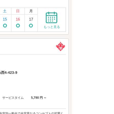
土
日
月
15
16
17
もっと見る
-423-9
サービスタイム
5,790 円 ～
ぱりラヴ！！ 全室均一料金で全室異なるコンセプトの可愛く