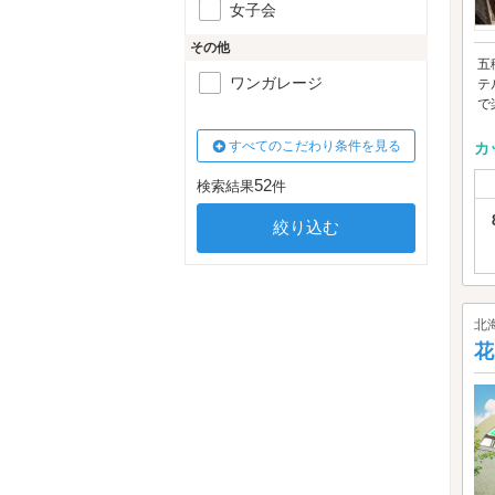
女子会
その他
五
ワンガレージ
テ
で
すべてのこだわり条件を見る
カ
52
検索結果
件
北
花