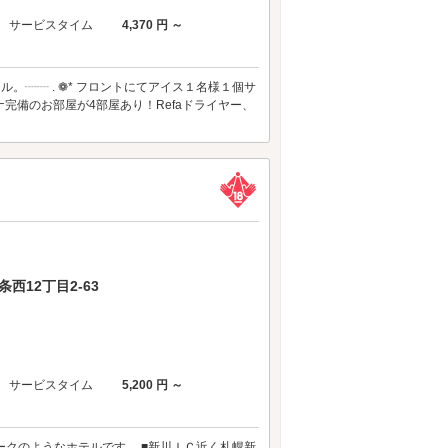
サービスタイム
4,370 円 ～
。┈┈ . ❁* フロントにてアイス１名様１個サ
完備のお部屋が4部屋あり！Refaドライヤー、
西12丁目2-63
サービスタイム
5,200 円 ～
パークのようなホテルです。 ■新川ＩＣ近く札幌新