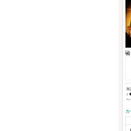
旭
♪
ヘ
カ