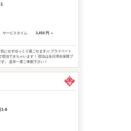
1
サービスタイム
3,450 円 ～
気にせずゆっくり過ごせます♪♪ プライベート
で宿泊できちゃいます！ 宿泊は全日滞在保障プ
す。 是非一度ご来館下さい！
1-6