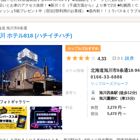
沿いとお車のアクセス抜群！ ■新川ＩＣ（千歳方面から）より車で2分 ■札幌西ＩＣ
ィッシュ5箱プレゼント中（宿泊2部利用のお客様） ■道内初！！ミラバス＆ミラブル導入！
海道 旭川市8条通
川 ホテル818 (ハチイチハチ)
カップルズおすすめ
5つ星のうち4
4.33
口コミ
28 件
北海道旭川市8条通18-94
ホテル情報
0166-33-6886
リップローズグループ
最寄り
旭川四条駅 (徒歩12分)
旭川鷹栖IC
(車15分)
フォトギャラリー
料金
休憩
3,270 円 ～
宿泊
5,470 円 ～