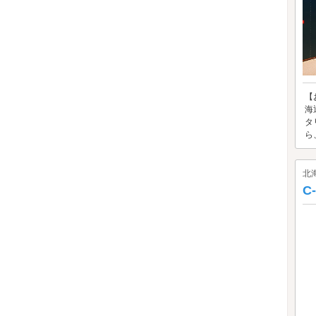
【
海
タ
ら
北
C