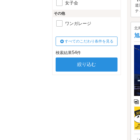
女子会
道
テ
その他
ワンガレージ
北
旭
すべてのこだわり条件を見る
54
検索結果
件