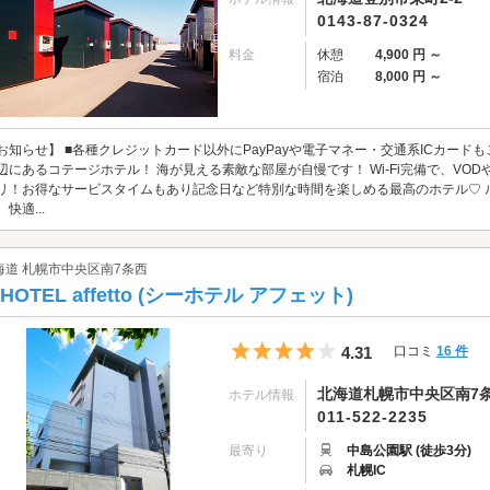
0143-87-0324
料金
休憩
4,900 円 ～
宿泊
8,000 円 ～
お知らせ】 ■各種クレジットカード以外にPayPayや電子マネー・交通系ICカード
辺にあるコテージホテル！ 海が見える素敵な部屋が自慢です！ Wi-Fi完備で、V
リ！お得なサービスタイムもあり記念日など特別な時間を楽しめる最高のホテル♡ 
、快適...
海道 札幌市中央区南7条西
-HOTEL affetto (シーホテル アフェット)
5つ星のうち4
4.31
口コミ
16 件
北海道札幌市中央区南7条西
ホテル情報
011-522-2235
最寄り
中島公園駅 (徒歩3分)
札幌IC