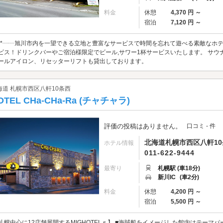
料金
休憩
4,370 円 ～
宿泊
7,120 円 ～
 ❁*┈┈旭川市内を一望できる立地と豊富なサービスで時間を忘れて遊べる素敵なホテル
ビス！ドリンクバーやご宿泊様限定でビール,サワー1杯サービスいたします。 サウナ
ールアイロン、リセッターリフトも貸出しております。
海道 札幌市西区八軒10条西
OTEL CHa-CHa-Ra (チャチャラ)
評価の投稿はありません。
口コミ - 件
北海道札幌市西区八軒10条
ホテル情報
011-622-9444
最寄り
札幌駅 (車18分)
新川IC
(車2分)
料金
休憩
4,200 円 ～
宿泊
5,500 円 ～
札幌中心に12店舗展開するMIGHOTELｓ】 ■海賊船をイメージした館内はテーマ