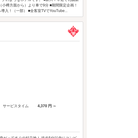
（小樽方面から）より車で9分 ■期間限定企画！
（一部） ■全客室TVでYouTube...
サービスタイム
4,370 円 ～