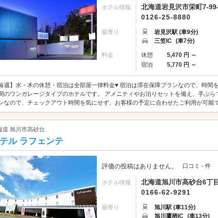
北海道岩見沢市栄町7-99-
ホテル情報
0126-25-8880
最寄り
岩見沢駅 (車9分)
三笠IC
(車7分)
料金
休憩
5,470 円 ～
宿泊
5,770 円 ～
毎週】水・木の休憩・宿泊は全部屋一律料金♥ 宿泊は滞在保障プランなので、時間を
間のワンガレージタイプのホテルです。 アメニティやお泊りセットを備え、手ぶら
ンなので、チェックアウト時間を気にせず、お客様の予定に合わせたご利用が可能で
海道 旭川市高砂台
テル ラフェンテ
評価の投稿はありません。
口コミ - 件
北海道旭川市高砂台6丁目
ホテル情報
0166-62-9291
最寄り
旭川駅 (車11分)
旭川鷹栖IC
(車13分)