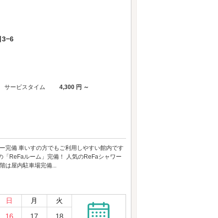
3−6
サービスタイム
4,300 円 ～
ーター完備 車いすの方でもご利用しやすい館内です
「ReFaルーム」完備！ 人気のReFaシャワー
は屋内駐車場完備...
日
月
火
16
17
18