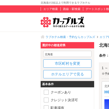
北海道の3名以上で利用できるラブホテル
エリア検索
路線・駅検索
デートスポット検
ラブホテル検索・予約ならカップルズ
エリア
北海
選択中の都道府県
北海道
条件
市区町村を変更
1 ～
ホテルエリアで見る
※予
基本条件
北
H
クーポンあり
クレジット決済可
駐車場有