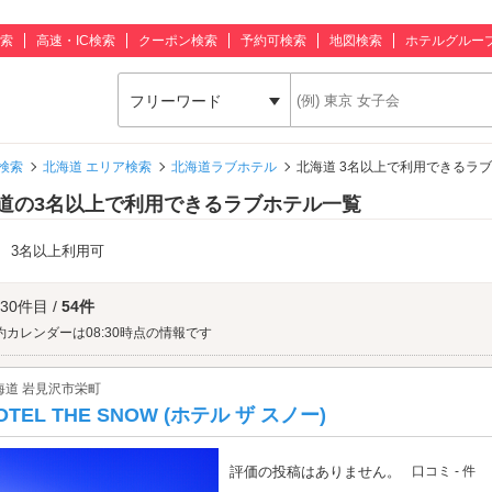
索
高速・IC検索
クーポン検索
予約可検索
地図検索
ホテルグルー
フリーワード
検索
北海道 エリア検索
北海道ラブホテル
北海道 3名以上で利用できるラ
道の3名以上で利用できるラブホテル一覧
：
3名以上利用可
 30件目 /
54件
約カレンダーは08:30時点の情報です
海道 岩見沢市栄町
OTEL THE SNOW (ホテル ザ スノー)
評価の投稿はありません。
口コミ - 件