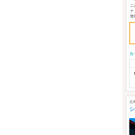
「
ニ
ナ
禁
カ
北
シ