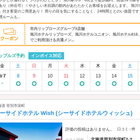
やさしさ溢れるくつろぎのひととき」 旭川駅や3・6街より徒歩圏内、国道39号線
あり（外出可）！やさしい木目調の館内があたたかくお客様をお迎えします。 旭川
」付き客室のご用意あり！ 周りの目を気にすることなく、24時間ととのい放題です
煙ルームも...
市内リップローズグループ4店舗
旭川ホテルリップローズ、旭川ホテルユニオン、旭川ホテル818
でご利用頂ける共通メン...
インボイス対応
ップルズ予約
金
土
日
月
火
水
木
金
土
7
8
9
10
11
12
13
14
15
8/
-
海道 登別市栄町
ーサイドホテル Wish (シーサイドホテルウィッシュ)
評価の投稿はありません。
口コミ - 件
北海道登別市栄町2-2
ホテル情報