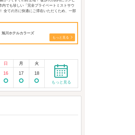
を曲がってすぐの好立地！ 徒歩5分以内にコンビ
市内でも珍しい「完全プライベートミストサウ
！ 全ての方に快適にご滞在いただくため、一部
、旭川ホテルカラーズ
もっと見る
日
月
火
16
17
18
もっと見る