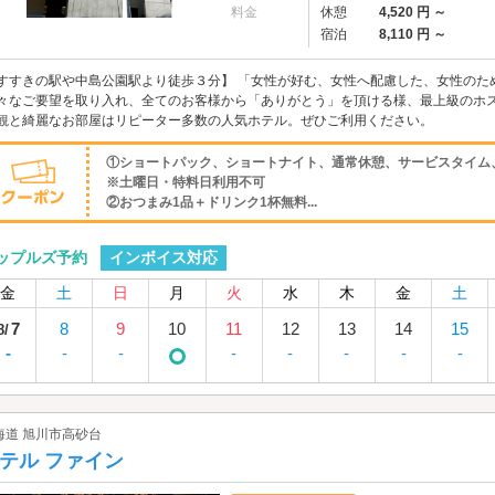
料金
休憩
4,520 円 ～
宿泊
8,110 円 ～
すすきの駅や中島公園駅より徒歩３分】 「女性が好む、女性へ配慮した、女性のため
々なご要望を取り入れ、全てのお客様から「ありがとう」を頂ける様、最上級のホス
観と綺麗なお部屋はリピーター多数の人気ホテル。ぜひご利用ください。
①ショートパック、ショートナイト、通常休憩、サービスタイム、
※土曜日・特料日利用不可
②おつまみ1品＋ドリンク1杯無料...
インボイス対応
ップルズ予約
金
土
日
月
火
水
木
金
土
7
8
9
10
11
12
13
14
15
8/
-
-
-
-
-
-
-
-
海道 旭川市高砂台
テル ファイン