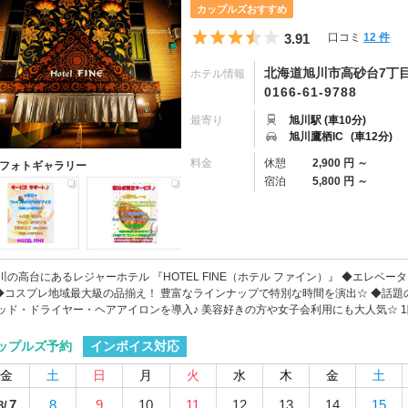
カップルズおすすめ
5つ星のうち3.5
3.91
口コミ
12 件
北海道旭川市高砂台7丁目
ホテル情報
0166-61-9788
最寄り
旭川駅 (車10分)
旭川鷹栖IC
(車12分)
料金
休憩
2,900 円 ～
フォトギャラリー
宿泊
5,800 円 ～
川の高台にあるレジャーホテル 『HOTEL FINE（ホテル ファイン）』 ◆エレベ
 ◆コスプレ地域最大級の品揃え！ 豊富なラインナップで特別な時間を演出☆ ◆話題の
ッド・ドライヤー・ヘアアイロンを導入♪ 美容好きの方や女子会利用にも大人気☆ 1階
インボイス対応
ップルズ予約
金
土
日
月
火
水
木
金
土
7
8
9
10
11
12
13
14
15
8/