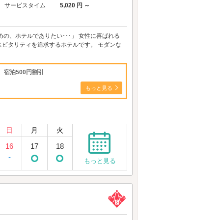
サービスタイム
5,020 円 ～
の、ホテルでありたい･･･」 女性に喜ばれる
ピタリティを追求するホテルです。 モダンな
宿泊500円割引
もっと見る
日
月
火
16
17
18
-
もっと見る