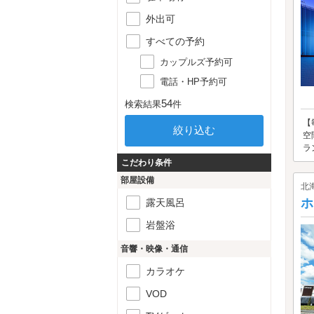
外出可
すべての予約
カップルズ予約可
電話・HP予約可
54
検索結果
件
【
空
ラ
こだわり条件
部屋設備
北
ホ
露天風呂
岩盤浴
音響・映像・通信
カラオケ
VOD