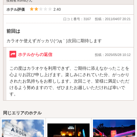
投稿者:kumaさん
5つ星のうち2
ホテル評価
2.40
口コミ番号：3167
投稿：2011/04/07 20:21
前回は
カラオケ使えずガッカリ(つд｀)次回に期待します
ホテルからの返信
投稿：2025/05/28 10:12
この度はカラオケを利用できず、ご期待に添えなかったことを
心よりお詫び申し上げます。楽しみにされていた分、がっかり
されたお気持ちをお察しします。次回こそ、皆様に満足いただ
けるよう努めますので、ぜひまたお越しいただければ幸いで
す。
同じエリアのホテル