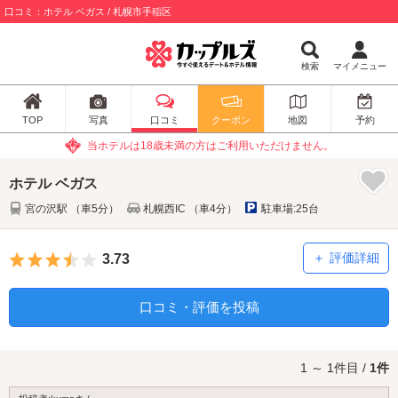
口コミ：ホテル ベガス / 札幌市手稲区
検索
マイメニュー
TOP
写真
口コミ
クーポン
地図
予約
当ホテルは18歳未満の方はご利用いただけません。
ホテル ベガス
宮の沢駅 （車5分）
札幌西IC （車4分）
駐車場:25台
5つ星のうち3.5
評価詳細
3.73
口コミ・評価を投稿
1 ～ 1件目 /
1件