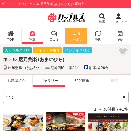
ギャラリー(全て)：ホテル 尼乃美楽 (あまのびら) / 尼崎市
検索
マイメニュー
TOP
写真
口コミ
クーポン
地図
予約
カップルズ予約
ポイント利用可
インボイス対応
ホテル 尼乃美楽 (あまのびら)
出屋敷駅 （徒歩5分）
尼崎西IC （車8分）
駐車場:28台
お部屋紹介
ギャラリー
360°画像
動画
1 ～ 30件目 /
41件