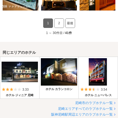
1
2
最後
1 ～ 30件目 /
41件
同じエリアのホテル
5つ星のうち3
ホテル カランコロン
5つ星のうち3.
3.33
3.54
ホテル ジィニア 尼崎
ホテル ニューパレス
尼崎市のラブホテル一覧
尼崎エリアすべてのラブホテル一覧
阪神尼崎駅周辺エリアのラブホテル一覧