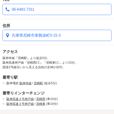
④サービスタイムも4H～13H迄にリニュ－アル！仮眠するも、まっ
たりするも♪
06-6481-7311
住所
兵庫県尼崎市東難波町5-15-3
アクセス
阪神本線『尼崎駅』より徒歩5分。
阪神高速神戸線『尼崎西I.C』『尼崎東I.C』より10分。
国道2号線沿いから見える自由の女神が目印。
最寄り駅
阪神電鉄
阪神本線
/
尼崎駅
(徒歩5分)
最寄りインターチェンジ
阪神高速３号神戸線
/
尼崎西
(車10分)
阪神高速３号神戸線
/
尼崎東
(車10分)