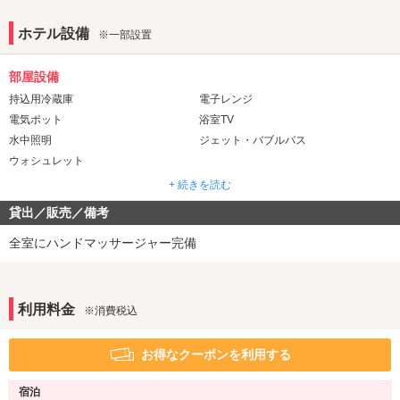
ホテル設備
※一部設置
部屋設備
持込用冷蔵庫
電子レンジ
電気ポット
浴室TV
水中照明
ジェット・バブルバス
ウォシュレット
+ 続きを読む
音響・映像・通信
貸出／販売／備考
VOD
TVゲーム
※一部
Wi-Fi
Android充電器
全室にハンドマッサージャー完備
iPhone充電器
DVDプレーヤー
アメニティ
利用料金
※消費税込
セレクトシャンプー
カールドライヤー
ヘアアイロン
コスプレ
お得なクーポンを利用する
部屋タイプ
宿泊
和室
1名利用可
※一部