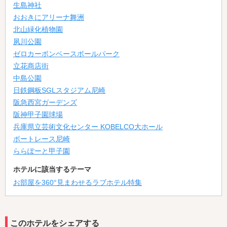
生島神社
おおきにアリーナ舞洲
北山緑化植物園
夙川公園
ゼロカーボンベースボールパーク
立花商店街
中島公園
日鉄鋼板SGLスタジアム尼崎
阪急西宮ガーデンズ
阪神甲子園球場
兵庫県立芸術文化センター KOBELCO大ホール
ボートレース尼崎
ららぽーと甲子園
ホテルに該当するテーマ
お部屋を360°見まわせるラブホテル特集
このホテルをシェアする