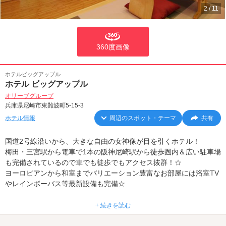
2
/
11
360度画像
ホテルビッグアップル
ホテル ビッグアップル
オリーブグループ
兵庫県尼崎市東難波町5-15-3
ホテル情報
周辺のスポット・テーマ
共有
国道2号線沿いから、大きな自由の女神像が目を引くホテル！
梅田・三宮駅から電車で1本の阪神尼崎駅から徒歩圏内＆広い駐車場
も完備されているので車でも徒歩でもアクセス抜群！☆
ヨーロピアンから和室までバリエーション豊富なお部屋には浴室TV
やレインボーバス等最新設備も完備☆
最大13時間も利用可能なサービスタイムは大人気！持込み用冷蔵
+ 続きを読む
庫・電子レンジもあるのでロングステイしたいカップルにも優しい