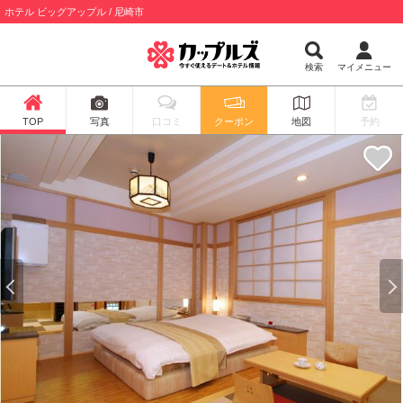
ホテル ビッグアップル / 尼崎市
検索
マイメニュー
TOP
写真
口コミ
クーポン
地図
予約