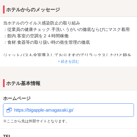
☆
全室Wi-Fi完備！充実したアメニティレンタルもあるので急なお泊ま
ホテルからのメッセージ
りでもOK☆
当ホテルのウイルス感染防止の取り組み
さらにメンバー様なら割引や、貯めたポイントでフードや景品にも
：従業員の健康チェック.手洗い.うがいの徹底ならびにマスク着用
交換可能！とってもお得に♪
：館内.客室の空調を２４時間稼働
一度行けばきっとまた行きたくなる事間違いナシの優良ホテルです♪
：食材.食器等の取り扱い時の衛生管理の徹底
【ミラブル導入】
ジェットバスも全室導入しておりますのでリラックスしたひと時を
毎日のシャワーがエステに♫CMでおなじみの大人気シャワーヘッド
お過ごしください♫
+ 続きを読む
「ミラブル」を
一部のお部屋に導入しております。極上のバスタイムをお楽しみく
ださい♫
ホテル基本情報
【最新のVODシステム導入！】
1000タイトル以上の映画・ドラマ・アダルトなどが見放題！！
ホームページ
YouTube/NETFLIX/AbemaTV 各種動画サイトも楽しめます♪
https://bigapple-amagasaki.jp/
全室均一料金だからお得でわかりやすい！是非一度ご利用ください
※ここから先は外部サイトとなります。
①平日休憩60分2,200円（税込）～ 大幅にリ－ズナブルに♪
②平日宿泊5,470円（税込）～ お泊りもかなりおトク♪
③Ａランクのお部屋も料金が同じなので早い者勝ち♪
TEL