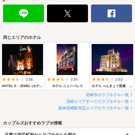
同じエリアのホテル
5つ星のうち3.5
5つ星のうち3.5
5つ星のうち3.
3.56
3.54
3.63
HOTEL E・JEWEL (ホテル イー ジュエル)
ホテル ニューパレス
ホテル べんきょう部屋 尼崎
尼崎市のラブホテル一覧
尼崎エリアすべてのラブホテル一覧
阪神尼崎駅周辺エリアのラブホテル一覧
カップルズおすすめラブホ情報
兵庫の市区町村からラブホテルを探す