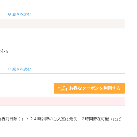
ぱいです
続きを読む
Android充電器
レーヤー
ライヤー
ヘアアイロン
※一部
安心☆
※一部
入
にも使えます(^^♪
ておりますm(__)m
も豊富☆
続きを読む
可
プも無料レンタルOK★
ニュー
★★
お得なクーポンを利用する
もたくさん！■
をリニューアル(^^)
ケアブラシ
 etc…
♪
）
（祝前日除く）：２４時以降のご入室は最長１２時間滞在可能（ただ
ルファ21」(高濃度酸素付き、201・304号室)・メディカルマッサ