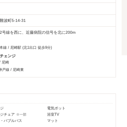
ゃくちゃ暑いですね
波町5-14-31
ます
2号線を西に、近藤病院の信号を北に200m
事終了致しました
本線
/
尼崎駅
(北1出口 徒歩9分)
した
チェンジ
/
尼崎
すが今までのお一組様３品から４品にアップデー
神戸線
/
尼崎東
期は氷系も多いです）
が追加されました！！
ジ
電気ポット
ジチェア
浴室TV
※一部
り下さい
・バブルバス
マット