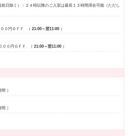
？☆
祝前日除く）：２４時以降のご入室は最長１２時間滞在可能（ただし
可能です♪
０００円ＯＦＦ
（
21:00～翌11:00
）
０００円ＯＦＦ
（
21:00～翌11:00
）
時間
）
）
時間
）
長くなりました。17時から翌昼１２時まで）
イント
プレゼント！！