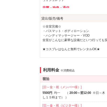
もちろんドリンク・お菓子もいっ
音響・映像・通信
VOD
Wi-Fi
貸出/販売/備考
iPhone充電器
DVDプ
１０ポイント
使用で
￥1,500 OFF
☆全室完備☆
アメニティ
・バスマット・ボディローション
もしくは
景品と交換
可能♪
セレクトシャンプー
カールド
・ハンディマッサージャー・VOD
全室がこんなに豪華な設備だといつ行っても
電気マッサージ器
コスプレ
さらに、
ドリンク・スナック・グッズの購
部屋タイプ
★コスプレはなんと無料でレンタルOK★
皆様のお越しをスタッフ一同心よりお待ちし
☆シャンプーレンタルは有名ブランド等種類
3名以上利用可
1名利用
★黄金のオイル美容「ZIRA」等のボディソー
★★
無料レンタルシャンプー
/
販売品メ
サービス
利用料金
ルームサービス
※消費税込
■大人気の高級エステグッズ等無料レンタル品
レンタルシャンプー＆ボディソープメニュー
・美容ローラー「ReFa」 ・マイナスイオン
宿泊
・ナイトスチーマー「ナノケア」 ・毛穴吸引器
人気のアイテムが１1種類の中から選べます
[日～金・祝（メンバー様）]
■更に一部客室には他にはない設備も！■
（フォトギャラリーでご確認いただけます
5500円
均一
（
20:00～翌12:00
※日～木
・乗馬マシン ・リラクゼーションカプセル「ア
し１５時まで）
）
ージチェア(15室) ・ミストサウナ etc…
販売品は
[日～金・祝（ビジター様）]