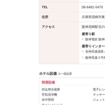
７
月になりました
最近はめち
TEL
06-6481-5470
毎日蒸し蒸ししてますね
住所
兵庫県尼崎市東難
数部屋でマッサージチェアを入替しており
是非おためし下さい
アクセス
阪神尼崎駅北の
最寄り駅
昨年来のリニューアル工事は無
阪神電鉄
阪神
長らくの間、ご迷惑をおかけしま
最寄りインター
名神高速道路
ロビーに設置のウエルカム商品で
阪神高速３号
ト
しかも商品が増えました
ホテル設備
※一部設置
あらたにアイスクリーム
（この時
部屋設備
種類も豊富にあります
持込用冷蔵庫
電子レン
空気清浄機
マッサー
是非お好きなアイスをお召し上が
水中照明
ジェット
ウォシュレット