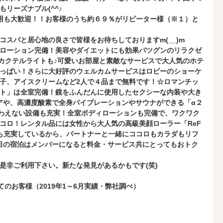
リーズナブル(^^♪
用も大歓迎！！お客様のうち約６９％がリピーター様（※１）と
スパと居心地の良さで皆様をお待ちしておりますm(__)m
ローション完備！美容やダイエットにも効果バツグンのリラクゼ
なカクテルライトも♪可愛いお部屋と素敵なサービスで大人気のホテ
っぱい！さらに大好評のウェルカムサービスはロビーのショーケ
子、アイスクリームなど2人で４品まで無料です！☆ロマンチッ
ト」は全室完備！鏡をふんだんに使用したセクシーな内装や大き
アや、高濃度酸素で全身バイブレーションやサウナができる「α２
味わえない設備も充実！全室ボディローションも完備で、ワクワク
コロ！レンタル品には女性から大人気の高級美顔ローラー「ReF
も充実しているから、パートナーと一緒にココロもカラダもリフ
日の宿泊はメンバーになると料金・サービス共にとってもおトク
是非ご利用下さい。新たな発見があるかもです(笑)
てのお客様（2019年1～6月実績・弊社調べ）