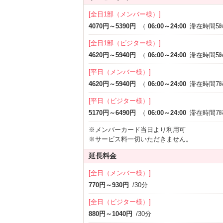
[全日1部（メンバー様）]
最短２０回のご利用で２０ポイントもらえ
4070円～5390円
（
06:00～24:00
滞在時間5
詳細はホテル内・お部屋のご案内にてご確認く
[全日1部（ビジター様）]
4620円～5940円
（
06:00～24:00
滞在時間5
皆様のご来店・ご参加心よりお待ち申し上げま
[平日（メンバー様）]
☆新しいレンタル品が増えました！☆
4620円～5940円
（
06:00～24:00
滞在時間7
[平日（ビジター様）]
5170円～6490円
（
06:00～24:00
滞在時間7
「ミラーボールカクテルライト」は全室完
な空間を演出してくれるのでオススメです
※メンバーカード当日より利用可
※サービス料一切いただきません。
★ＶＯＤを全室に導入いたしました！★
延長料金
[全日（メンバー様）]
選べる厳選タイトル(邦画・洋画・お笑い・ア
770円～930円
/30分
[全日（ビジター様）]
★ローション全室完備★
880円～1040円
/30分