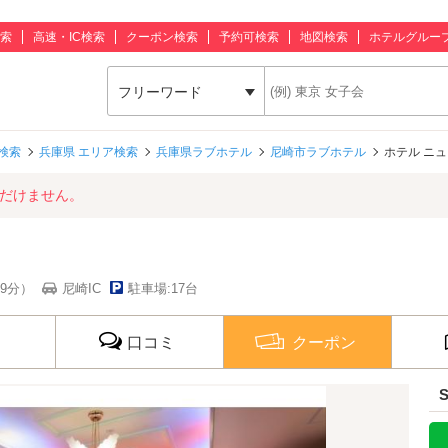
索
高速・IC検索
クーポン検索
予約可検索
地図検索
ホテルグルー
フリーワード
検索
兵庫県 エリア検索
兵庫県ラブホテル
尼崎市ラブホテル
ホテル ニ
ただけません。
9分）
尼崎IC
駐車場:17台
口コミ
クーポン