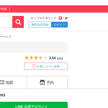
プ検索
カップルズポイント
- pt
無料会員登録
ログイン
ューパレス
5つ星のうち3.5
3.54
(
6件
)
お気に入りに追加
地図
予約
SNS
LINE 公式アカウント