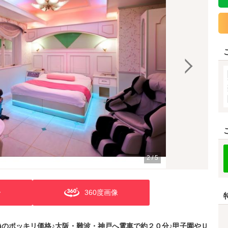
2
/
5
ー
360度画像
ー様)のポッキリ価格♪大阪・難波・神戸へ電車で約２０分♪甲子園やＵ