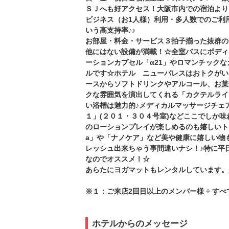
ＳＪへも好アクセス！大阪市内での宿泊よりも
ビジネス（お1人様）利用・多人数でのご利
いう高支持率♪♪
お部屋・料金・サービス３拍子揃った抜群のコ
他にはない設備が満載！☆全室バスにボディ
ーションカプセル「α21」やロマンチック
ルです☆ホテル ニューパレスはおトクがい
ースからソフトドリンクやアルコール、お菓
クな雰囲気を演出してくれる「カクテルライ
い浴槽は魅力的♪メディカルマッサージチェ
１」(２０１・３０４号室)などここでしか
のローションプレイが楽しめるのも嬉しいト
a」や「ナノケア」など美や健康に嬉しい物
レッシュ出来ちゃう事間違いナシ！♪特に平
なのでオススメ！☆
あらたにヨガマットもレンタルしています。
※１：ご来店2回目以上のメンバー様 ÷ すべ
ホテルからのメッセージ