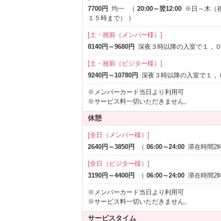
来た時より可愛く健康的になれちゃうかも！
7700円
均一
（
20:00～翌12:00
※日～木（
ソフトドリンク・スナック類１００円～
１５時まで）
）
メンバー様はポイントのご使用の購入もも
[土・祝前（メンバー様）]
8140円～9680円
深夜３時以降の入室で１，
是非ご利用くださいm(__)m
[土・祝前（ビジター様）]
★★
無料レンタルコスプレ
(^^♪★★
9240円～10780円
深夜３時以降の入室で１，
※メンバーカード当日より利用可
大好評の
無料レンタルコスプレ
、
※サービス料一切いただきません。
27種類
是非ご利用ください♪
休憩
[全日（メンバー様）]
♪全部屋ご宿泊スタンプラリー
♪
2640円～3850円
（
06:00～24:00
滞在時間2
平日ご宿泊限定！（日曜含む、祝前日除く
[全日（ビジター様）]
3190円～4400円
（
06:00～24:00
滞在時間2
平日（日から金・祝前日除くの宿泊時間が
※メンバーカード当日より利用可
めっちゃお得です
※サービス料一切いただきません。
サービスタイム
パレスの
全２０部屋ご宿泊達成
で、
２０ポ