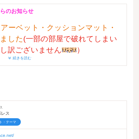
らのお知らせ
エアーベット・クッションマット・
しました
(一部の
部屋で破れてしまい
申し訳ございません
）
続きを読む
！！
ぱいあります
ント倍増プラン実施中です
ス
平日（土日祝特別期間を除く除く）のご利
パレス
ト・テーマ
めて下さい
ace.net/