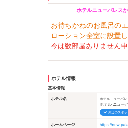
ホテルニューパレスか
お待ちかねのお風呂の
ローション全室に設置
今は数部屋ありません
浴室テレビも随時設置中です
インスタグラムライン始めました
是非登録下くださいね、特典いっ
ホテル情報
基本情報
ご要望におこたえしましてポイ
ホテル名
ホテルニューパレ
９月３０日まで延長決定しました
ホテル ニュー
用はダブルポイントプレゼント
周辺のスポッ
ぜひこのチャンスにポイントを貯
ホームページ
https://new-pal