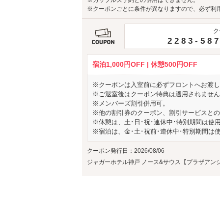
※カップルズ予約との併用はできません。
※クーポンごとに条件が異なりますので、必ず利
ク
2283-58
宿泊1,000円OFF | 休憩500円OFF
※クーポンは入室前に必ずフロントへお渡し
※ご退室後はクーポン特典は適用されません
※メンバーズ割引併用可。
※他の割引券のクーポン、割引サービスとの
※休憩は、土･日･祝･連休中･特別期間は使
※宿泊は、金･土･祝前･連休中･特別期間は
クーポン発行日：2026/08/06
ジャガーホテル神戸 ノース&サウス【プラザアン