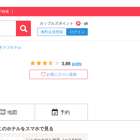
プ検索
カップルズポイント
- pt
無料会員登録
ログイン
区ラブホテル
5つ星のうち3.5
3.89
(
43件
)
お気に入りに追加
地図
予約
このホテルをスマホで見る