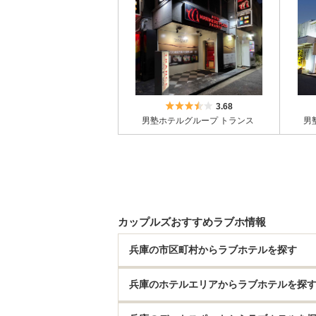
5つ星のうち3.5
3.68
男塾ホテルグループ トランス
男
カップルズおすすめラブホ情報
兵庫の市区町村からラブホテルを探す
兵庫のホテルエリアからラブホテルを探