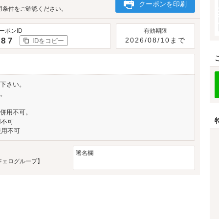
クーポンを印刷
用条件をご確認ください。
ーポンID
有効期限
787
2026/08/10まで
IDをコピー
下さい。
。
併用不可。
用不可
使用不可
署名欄
ジェログループ】