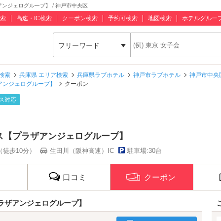
ンジェログループ】 / 神戸市中央区
索
高速・IC検索
クーポン検索
予約可検索
地図検索
ホテルグルー
フリーワード
検索
兵庫県 エリア検索
兵庫県ラブホテル
神戸市ラブホテル
神戸市中央
アンジェログループ】
クーポン
ス対応
ス【プラザアンジェログループ】
（徒歩10分）
生田川（阪神高速）IC
駐車場:30台
口コミ
クーポン
ラザアンジェログループ】