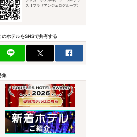
ジャガーホテル神戸 ノース&サウ
ス【プラザアンジェログループ】
このホテルをSNSで共有する
特集