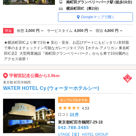
南町田グランベリーパーク駅 (徒歩16分)
横浜町田IC
(車2分)
Googleマップで開く
休憩
2,000 円 ～
サービスタイム
4,000 円 ～
宿泊
4,800 円 ～
料金
★横浜町田ICより車で2分★ 安心・安全、お忍びデートにもピッタリ♪非対面
で車のままチェックイン可能なガレージタイプの【ホテル アメリカン 東名町
田IC店】 大型商業施設『南町田グランベリーパーク』からも車で10分圏内と
アクセス抜群！
宇都宮記念公園から3.9km
東京都 町田市鶴間
WATER HOTEL Cy (ウォーターホテルシー)
カップルズおすすめ
5つ星のうち4.5
4.53
口コミ
24 件
東京都町田市鶴間7-29-18
042-788-3485
UTAGE【宴】 HOTEL GROUP