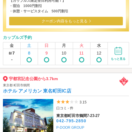
【カップルズ限定全日利用可能！】
・宿泊 1000円割引
・休憩・サービスタイム 500円割引
クーポン内容をもっと見る
カップルズ予約
金
土
日
月
火
水
7
8
9
10
11
12
8/
-
もっと見る
宇都宮記念公園から3.7km
東京都 町田市鶴間
ホテル アメリカン 東名町田IC店
5つ星のうち3
3.15
口コミ - 件
東京都町田市鶴間7-23-27
042-795-2850
P-DOOR GROUP