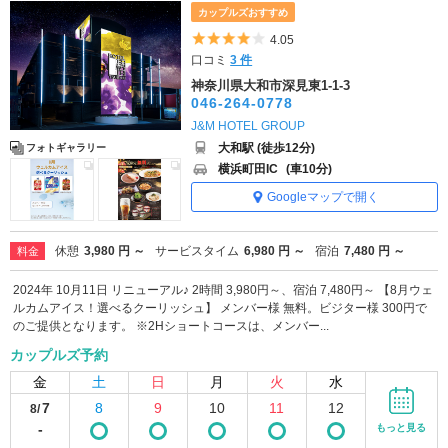
カップルズおすすめ
5つ星のうち4
4.05
口コミ
3 件
神奈川県大和市深見東1-1-3
046-264-0778
J&M HOTEL GROUP
大和駅 (徒歩12分)
フォトギャラリー
横浜町田IC
(車10分)
Googleマップで開く
休憩
3,980 円 ～
サービスタイム
6,980 円 ～
宿泊
7,480 円 ～
料金
2024年 10月11日 リニューアル♪ 2時間 3,980円～、宿泊 7,480円～ 【8月ウェ
ルカムアイス！選べるクーリッシュ】 メンバー様 無料。ビジター様 300円で
のご提供となります。 ※2Hショートコースは、メンバー...
カップルズ予約
金
土
日
月
火
水
7
8
9
10
11
12
8/
-
もっと見る