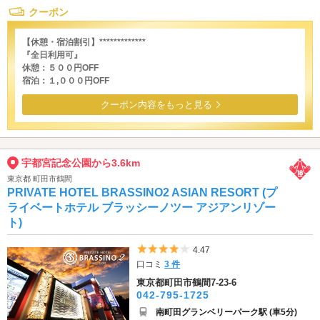
クーポン
【休憩・宿泊割引】*************
『全日利用可』
休憩：５００円OFF
宿泊：１,０００円OFF
クーポン内容をもっと見る
宇都宮記念公園から3.6km
東京都 町田市鶴間
PRIVATE HOTEL BRASSINO2 ASIAN RESORT (プ
ライベートホテル ブラッシーノツー アジアンリゾー
ト)
5つ星のうち4
4.47
口コミ
3 件
東京都町田市鶴間7-23-6
042-795-1725
南町田グランベリーパーク駅 (車5分)