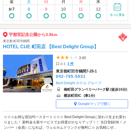
金
土
日
月
火
水
7
8
9
10
11
12
8/
もっと見る
宇都宮記念公園から3.8km
東京都 町田市鶴間
HOTEL CUE 町田店 【Best Delight Group】
5つ星のうち3
3.40
口コミ
3 件
東京都町田市鶴間7-28-1
042-795-5031
Best Delight ホテル グループ
南町田グランベリーパーク駅 (徒歩10分)
横浜町田IC
(車1分)
Googleマップで開く
☆☆☆お得な宿泊均一スタート☆☆☆ Best Delight Groupに加わり生まれ変わ
りました！ 新料金＆新サービスでお得度がかなりアップ！！ 当日登録OK！メ
ンバー（会員）になれば、ウェルカムドリンクが無料に☆ お気軽にぜ...