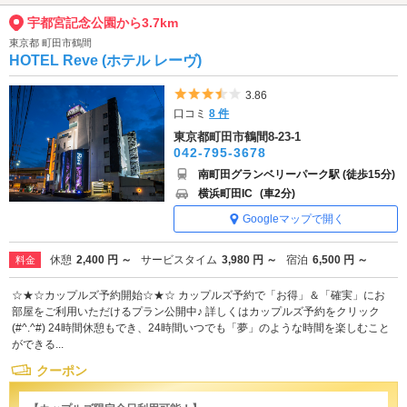
宇都宮記念公園から3.7km
東京都 町田市鶴間
HOTEL Reve (ホテル レーヴ)
5つ星のうち3.5
3.86
口コミ
8 件
東京都町田市鶴間8-23-1
042-795-3678
南町田グランベリーパーク駅 (徒歩15分)
横浜町田IC
(車2分)
Googleマップで開く
休憩
2,400 円 ～
サービスタイム
3,980 円 ～
宿泊
6,500 円 ～
料金
☆★☆カップルズ予約開始☆★☆ カップルズ予約で「お得」＆「確実」にお
部屋をご利用いただけるプラン公開中♪ 詳しくはカップルズ予約をクリック
(#^.^#) 24時間休憩もでき、24時間いつでも「夢」のような時間を楽しむこと
ができる...
クーポン