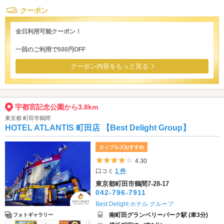
クーポン
全日利用可能クーポン！
一回のご利用で500円OFF
クーポン内容をもっと見る
宇都宮記念公園から3.8km
東京都 町田市鶴間
HOTEL ATLANTIS 町田店 【Best Delight Group】
カップルズおすすめ
5つ星のうち4
4.30
口コミ
1 件
東京都町田市鶴間7-28-17
042-796-7911
Best Delight ホテル グループ
南町田グランベリーパーク駅 (車3分)
フォトギャラリー