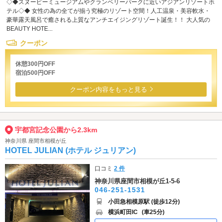
◇◆スヌーピーミュージアムやクランベリーパークに近いアジアンリゾートホ
テル◇◆ 女性の為の全てが揃う究極のリゾート空間！人工温泉・美容軟水・
豪華露天風呂で癒される上質なアンチエイジングリゾート誕生！！ 大人気の
BEAUTY HOTE...
クーポン
休憩300円OFF
宿泊500円OFF
クーポン内容をもっと見る
宇都宮記念公園から2.3km
神奈川県 座間市相模が丘
HOTEL JULIAN (ホテル ジュリアン)
口コミ
2 件
神奈川県座間市相模が丘1-5-6
046-251-1531
小田急相模原駅 (徒歩12分)
横浜町田IC
(車25分)