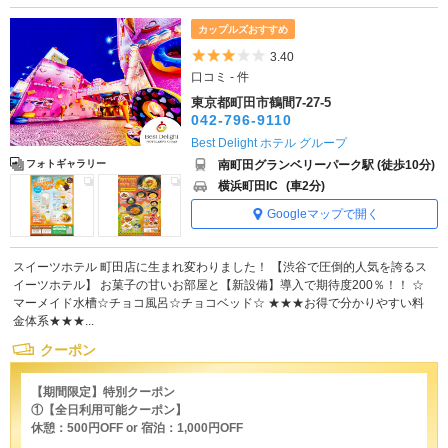
カップルズおすすめ
5つ星のうち3
3.40
口コミ - 件
東京都町田市鶴間7-27-5
042-796-9110
Best Delight ホテル グループ
南町田グランベリーパーク駅 (徒歩10分)
フォトギャラリー
横浜町田IC
(車2分)
Googleマップで開く
スイーツホテル 町田店に生まれ変わりました！ 【渋谷で圧倒的人気を誇るス
イーツホテル】 お菓子の甘いお部屋と【新設備】導入で期待度200％！！ ☆
マーメイド水槽☆チョコ風呂☆チョコベッド☆ ★★★お得で分かりやすい料
金体系★★★...
クーポン
【期間限定】特別クーポン
①【全日利用可能クーポン】
休憩：500円OFF or 宿泊：1,000円OFF