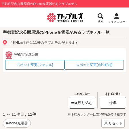
宇都宮記念公園周辺のiPhone充電器があるラブホテル
検索
マイメニュー
宇都宮記念公園周辺のiPhone充電器があるラブホテル一覧
半径4km圏内に11軒のラブホテルがあります
宇都宮記念公園
スポット変更[ジャンル]
スポット変更[市区町村]
こだわり条件
並び替え
絞り込む
標準
1 ～ 11件目 /
11件
※予約カレンダーは22:40時点の情報です
iPhone充電器
リセット