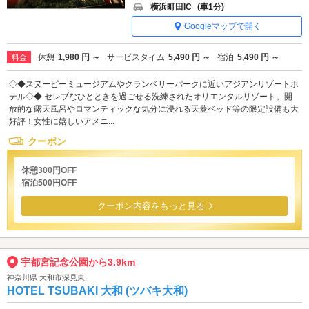
横浜町田IC
(車1分)
Googleマップで開く
休憩
1,980 円 ～
サービスタイム
5,490 円 ～
宿泊
5,490 円 ～
料金
◇◆スヌーピーミュージアムやクランベリーパークに近いアジアンリゾートホ
テル◇◆ セレブなひとときを過ごせる洗練されたオリエンタルリゾート。開
放的な露天風呂やロマンティックな気分に浸れる天蓋ベッド等の限定設備も大
好評！女性に嬉しいアメニ...
クーポン
休憩300円OFF
宿泊500円OFF
クーポン内容をもっと見る
宇都宮記念公園から3.9km
神奈川県 大和市深見東
HOTEL TSUBAKI 大和 (ツバキ大和)