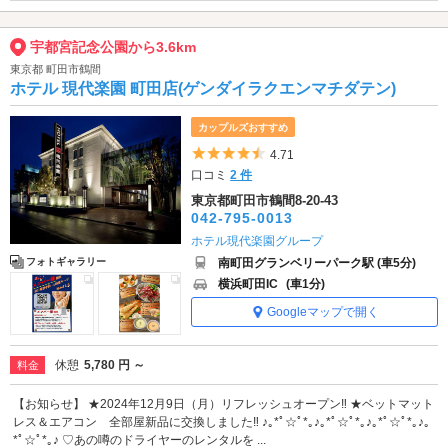
宇都宮記念公園から3.6km
東京都 町田市鶴間
ホテル 現代楽園 町田店(ゲンダイラクエンマチダテン)
カップルズおすすめ
5つ星のうち4.5
4.71
口コミ
2 件
東京都町田市鶴間8-20-43
042-795-0013
ホテル現代楽園グループ
南町田グランベリーパーク駅 (車5分)
フォトギャラリー
横浜町田IC
(車1分)
Googleマップで開く
休憩
5,780 円 ～
料金
【お知らせ】 ★2024年12月9日（月）リフレッシュオープン‼ ★ベットマット
レス＆エアコン 全部屋新品に交換しました‼ ♪｡*ﾟ☆ﾟ*｡♪｡*ﾟ☆ﾟ*｡♪｡*ﾟ☆ﾟ*｡♪｡
*ﾟ☆ﾟ*｡♪ ♡あの噂のドライヤーのレンタルを ...