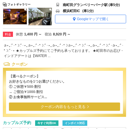
南町田グランベリーパーク駅 (車5分)
フォトギャラリー
横浜町田IC
(車1分)
Googleマップで開く
休憩
1,400 円 ～
宿泊
8,920 円 ～
料金
✰⋆｡:ﾟ･*☽:ﾟ･⋆｡✰⋆｡:ﾟ･*☽:ﾟ･⋆｡✰⋆｡:ﾟ･*☽✰⋆｡:ﾟ･*☽:ﾟ･⋆｡✰⋆｡:ﾟ･*☽:ﾟ･✰⋆｡:ﾟ･
*☽:ﾟ･⋆ ★カップルズ予約にてご予約も承っております。 ★町田市のお忍び・
インドアデートは【WATER ...
クーポン
【選べるクーポン】
お好きなものを1つお選びください。
① ご休憩￥500-割引
→ ご宿泊￥1000-割引
② お食事無料サービス...
クーポン内容をもっと見る
カップルズ予約
今すぐ利用OK
インボイス対応