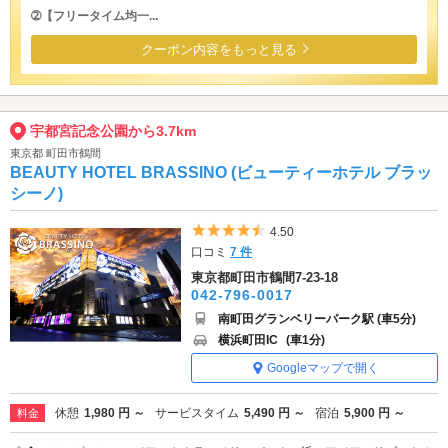
➁【フリータイム均一...
クーポン内容をもっと見る
宇都宮記念公園から3.7km
東京都 町田市鶴間
BEAUTY HOTEL BRASSINO (ビューティーホテル ブラッ
シーノ)
5つ星のうち4.5
4.50
口コミ
7 件
東京都町田市鶴間7-23-18
042-796-0017
南町田グランベリーパーク駅 (車5分)
横浜町田IC
(車1分)
Googleマップで開く
休憩
1,980 円 ～
サービスタイム
5,490 円 ～
宿泊
5,900 円 ～
料金