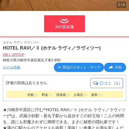
2
/
4
360度画像
ホテル ラヴィ ラヴィツー
HOTEL RAVI／Ⅱ (ホテル ラヴィ／ラヴィツー)
WILL GROUP
神奈川県川崎市中原区新丸子東2-896
ホテル情報
周辺のスポット・テーマ
共有
評価の投稿はありません
口コミ（1）
外観：-
料金：-
清潔感：-
お風呂：-
接客：-
★川崎市中原区に佇む**HOTEL RAVI／Ⅱ (ホテル ラヴィ／ラヴィツ
ー)**は、武蔵小杉駅・新丸子駅から徒歩すぐの好立地！二人の時間
を、誰にも邪魔されずに満喫できる、まさに秘密の隠れ家です！
★溝の口駅からのアクセスも抜群！美味しい食事とお酒を楽しんだ