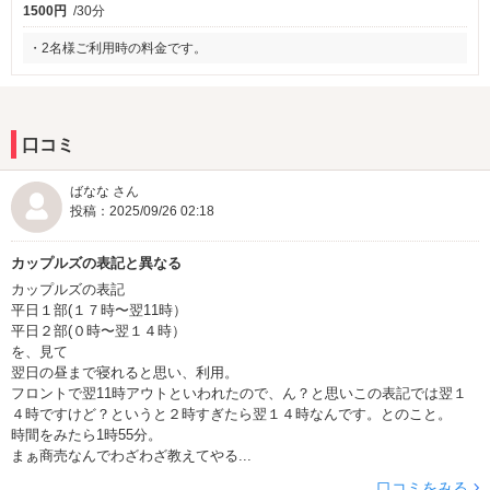
1500円
/30分
・2名様ご利用時の料金です。
口コミ
ばなな さん
投稿：2025/09/26 02:18
カップルズの表記と異なる
カップルズの表記
平日１部(１７時〜翌11時）
平日２部(０時〜翌１４時）
を、見て
翌日の昼まで寝れると思い、利用。
フロントで翌11時アウトといわれたので、ん？と思いこの表記では翌１
４時ですけど？というと２時すぎたら翌１４時なんです。とのこと。
時間をみたら1時55分。
まぁ商売なんでわざわざ教えてやる...
口コミをみる