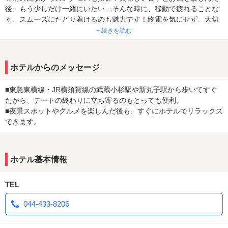
後、もう少しだけ一緒にいたい…そんな時に、移動で疲れることな
く、スムーズにたどり着けるのも魅力です！終電を気にせず、大切
な人と心ゆくまで語り合い、最高の思い出を作りませんか？
+ 続きを読む
ホテルからのメッセージ
■東急東横線・JR横須賀線の武蔵小杉駅や新丸子駅から歩いてすぐ
だから、デートの終わりに立ち寄るのもとっても便利。
■夜景スポットやグルメを楽しんだ後も、すぐにホテルでリラックス
できます。
ホテル基本情報
TEL
044-433-8206