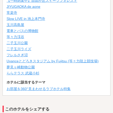
【一時閉業中】自由が丘スイーツフォレスト
JIYUGAOKA de aone
常楽寺
Slow LIVE in 池上本門寺
玉川高島屋
電車とバスの博物館
等々力渓谷
二子玉川公園
二子玉川ライズ
フレルさぎ沼
Uvanceとどろきスタジアム by Fujitsu (等々力陸上競技場)
夢見ヶ崎動物公園
ららテラス 武蔵小杉
ホテルに該当するテーマ
お部屋を360°見まわせるラブホテル特集
このホテルをシェアする