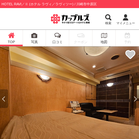
HOTEL RAVI／Ⅱ (ホテル ラヴィ／ラヴィツー) / 川崎市中原区
検索
マイメニュー
TOP
写真
口コミ
クーポン
地図
予約