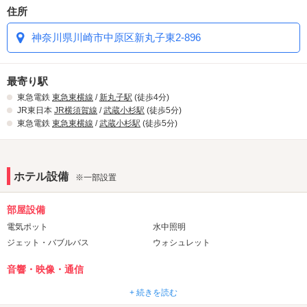
住所
神奈川県川崎市中原区新丸子東2-896
最寄り駅
東急電鉄
東急東横線
/
新丸子駅
(徒歩4分)
JR東日本
JR横須賀線
/
武蔵小杉駅
(徒歩5分)
東急電鉄
東急東横線
/
武蔵小杉駅
(徒歩5分)
ホテル設備
※一部設置
部屋設備
電気ポット
水中照明
ジェット・バブルバス
ウォシュレット
音響・映像・通信
Wi-Fi
DVDプレーヤー
+ 続きを読む