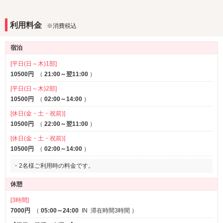
部屋タイプ
1名利用可
利用料金
※消費税込
サービス
宿泊
ルームサービス
[平日(日～木)1部]
10500円
（
21:00～翌11:00
）
[平日(日～木)2部]
10500円
（
02:00～14:00
）
[休日(金・土・祝前)]
10500円
（
22:00～翌11:00
）
[休日(金・土・祝前)]
10500円
（
02:00～14:00
）
・2名様ご利用時の料金です。
休憩
[3時間]
7000円
（
05:00～24:00
IN
滞在時間3時間
）