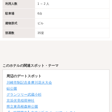
利用人数
1 ～ 2 人
駐車場
6台
建物形式
ビル
部屋数
35室
このホテルの関連スポット・テーマ
周辺のデートスポット
川崎市制記念多摩川花火大会
砧公園
グランツリー武蔵小杉
京浜伏見稲荷神社
県立東高根森林公園