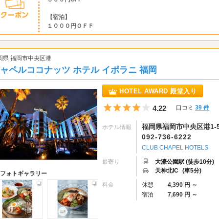
【宿泊】
１０００円ＯＦＦ
岡県 福岡市中央区港
ャペルココナッツ ホテル イポラニ 福岡
HOTEL AWARD 殿堂入り
5つ星のうち4
4.22
口コミ
39 件
福岡県福岡市中央区港1-5
ホテル情報
092-736-6222
CLUB CHAPEL HOTELS
最寄り
大濠公園駅 (徒歩10分)
天神北IC
(車5分)
フォトギャラリー
料金
休憩
4,390 円 ～
宿泊
7,690 円 ～