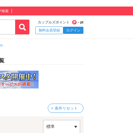
プ検索
カップルズポイント
- pt
無料会員登録
ログイン
ル
覧
× 条件リセット
標準