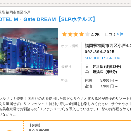
岡県 福岡市西区小戸
OTEL M・Gate DREAM【SLPホテルズ】
5つ星のうち4
4.25
口コミ
4 件
福岡県福岡市西区小戸4-25
ホテル情報
092-894-2025
SLP HOTELS GROUP
最寄り
姪浜駅 (徒歩12分)
姪浜IC
(車5分)
料金
休憩
5,000 円 ～
宿泊
7,900 円 ～
レルサウナ登場！ 国産ひのきを使用した贅沢なサウナと露天風呂が自慢のリゾート
あり退屈せずにリフレッシュ！ 特別な癒しの時間をお楽しみください!! サウナや水
能美容家電でお馴染みの｢リファシリーズ｣を導入しています。(一部のお部屋を除く
りながら...
【休憩】
５００円OFF