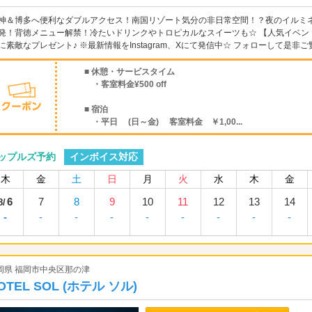
神＆博多へ便利なダブルアクセス！南国リゾート気分の非日常空間！？夜のイルミネー
発！背徳メニュー解禁！冷たいドリンクやトロピカルなスイーツも☆ 【人気イベン
に素敵なプレゼント♪ ※最新情報をInstagram、Xにて発信中☆ フォローして是非ご覧く
■ 休憩・サービスタイム
・客室料金¥500 off
■ 宿泊
・平日 (日～金) 客室料金 ￥1,00...
インボイス対応
ップルズ予約
木
金
土
日
月
火
水
木
金
6
7
8
9
10
11
12
13
14
8/
-
-
-
-
-
-
-
-
-
岡県 福岡市中央区那の津
OTEL SOL (ホテル ソル)