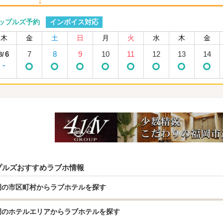
インボイス対応
ップルズ予約
木
金
土
日
月
火
水
木
金
6
7
8
9
10
11
12
13
14
8/
-
プルズおすすめラブホ情報
岡の市区町村からラブホテルを探す
岡のホテルエリアからラブホテルを探す