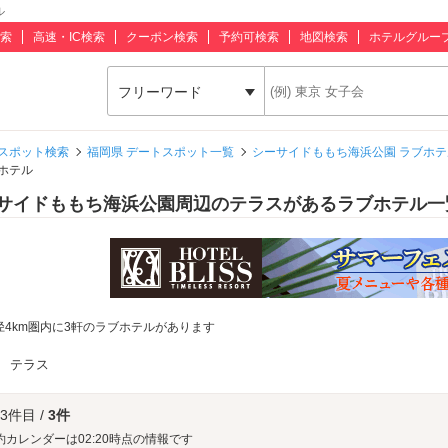
ル
索
高速・IC検索
クーポン検索
予約可検索
地図検索
ホテルグルー
フリーワード
スポット検索
福岡県 デートスポット一覧
シーサイドももち海浜公園 ラブホテ
ホテル
サイドももち海浜公園周辺のテラスがあるラブホテル一
径4km圏内に3軒のラブホテルがあります
：
テラス
 3件目 /
3件
約カレンダーは02:20時点の情報です