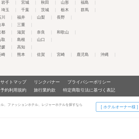
岩手
|
宮城
|
秋田
|
山形
|
福島
|
埼玉
|
千葉
|
茨城
|
栃木
|
群馬
|
石川
|
福井
|
山梨
|
長野
|
岐阜
|
三重
|
京都
|
滋賀
|
奈良
|
和歌山
|
鳥取
|
島根
|
山口
|
愛媛
|
高知
|
長崎
|
熊本
|
佐賀
|
宮崎
|
鹿児島
|
沖縄
|
サイトマップ
リンクバナー
プライバシーポリシー
予約利用規約
旅行業約款
特定商取引法に基づく表記
テル、ファッションホテル、レジャーホテルを探すなら
[ ホテルオーナー様