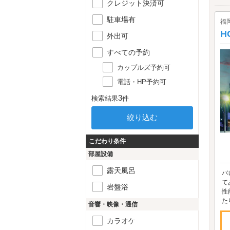
クレジット決済可
駐車場有
福
H
外出可
すべての予約
カップルズ予約可
電話・HP予約可
3
検索結果
件
こだわり条件
部屋設備
露天風呂
バ
て
岩盤浴
性
た
音響・映像・通信
カラオケ