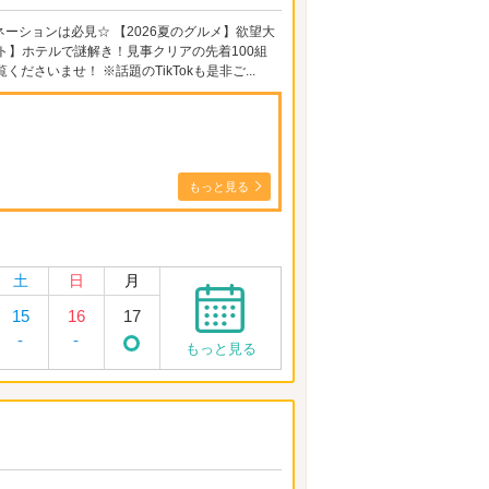
ションは必見☆ 【2026夏のグルメ】欲望大
ト】ホテルで謎解き！見事クリアの先着100組
ださいませ！ ※話題のTikTokも是非ご...
もっと見る
土
日
月
15
16
17
-
-
もっと見る