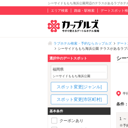
シーサイドももち海浜公園周辺のテラスがあるラブホテ
エリア検索
路線・駅検索
デートスポット検
ラブホテル検索・予約ならカップルズ
デート
シーサイドももち海浜公園 テラスがあるラブ
シー
選択中のデートスポット
福岡県
シーサイドももち海浜公園
スポット変更[ジャンル]
半
スポット変更[市区町村]
条件
基本条件
1 ～
クーポンあり
※予