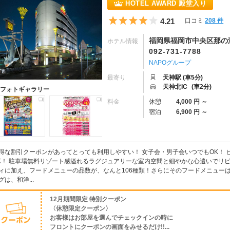
HOTEL AWARD 殿堂入り
5つ星のうち4
4.21
口コミ
208 件
福岡県福岡市中央区那の津3
ホテル情報
092-731-7788
NAPOグループ
最寄り
天神駅 (車5分)
天神北IC
(車2分)
フォトギャラリー
料金
休憩
4,000 円 ～
宿泊
6,900 円 ～
得な割引クーポンがあってとっても利用しやすい！ 女子会・男子会いつでもOK！ 
K！ 駐車場無料リゾート感溢れるラグジュアリーな室内空間と細やかな心遣いでリピータ
ィに加え、フードメニューの品数が、なんと106種類！さらにそのフードメニュー
グは、和洋...
12月期間限定 特別クーポン
〈休憩限定クーポン〉
お客様はお部屋を選んでチェックインの時に
フロントにクーポンの画面をみせるだけ!!...