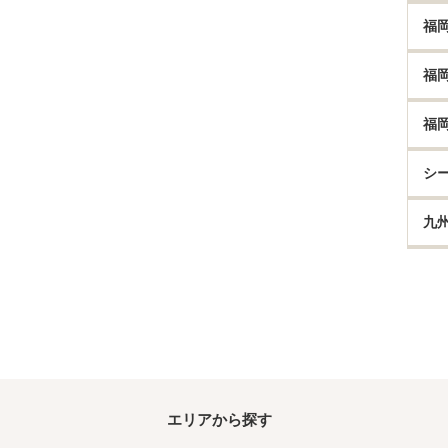
福
福
福
シ
九
エリアから探す