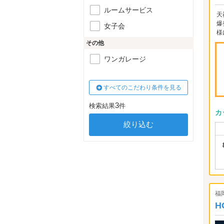
ルームサービス
天
爆
女子会
様
その他
ワンガレージ
すべてのこだわり条件を見る
3
検索結果
件
カ
福
H