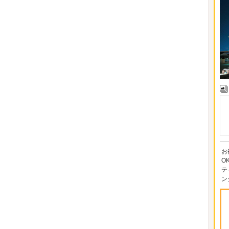
お
O
テ
ン