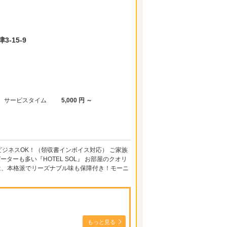
-15-9
サービスタイム
5,000 円 ～
ビジネスOK！（領収書インボイス対応） ご家族
ーも多い『HOTEL SOL』 お部屋のクオリ
は、本格派でリーズナブル味も保障付き！モーニ
もっと見る