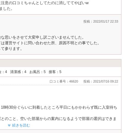
に注意の口コミちゃんとしてたのに消しててやばいw
ました。
投稿：2022/01/17 22:33
快な思いをさせて大変申し訳ございませんでした。
ては運営サイトに問い合わせた所、原因不明との事でした。
して参ります。
金：4
清潔感：4
お風呂：5
接客：5
口コミ番号：46620
投稿：2021/07/16 09:22
18時30分ぐらいに到着したところ平日にもかかわらず既に入室待ち
屋とのこと、空いた部屋からの案内になるようで部屋の選択はできま
寝室が別れていて広いのですが使い勝手はイマイチかも……
続きを読む
んでした……