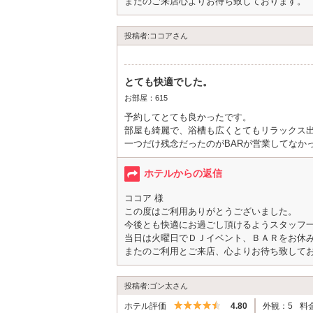
またのご来店心よりお待ち致しております。
投稿者:ココアさん
とても快適でした。
お部屋：615
予約してとても良かったです。
部屋も綺麗で、浴槽も広くとてもリラックス
一つだけ残念だったのがBARが営業してなか
ホテルからの返信
ココア 様
この度はご利用ありがとうございました。
今後とも快適にお過ごし頂けるようスタッフ
当日は火曜日でＤＪイベント、ＢＡＲをお休
またのご利用とご来店、心よりお待ち致して
投稿者:ゴン太さん
5つ星のうち4.5
ホテル評価
4.80
外観：5
料