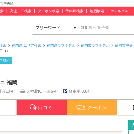
岡市中央区
索
高速・IC検索
クーポン検索
予約可検索
地図検索
ホテルグルー
フリーワード
検索
福岡県 エリア検索
福岡県ラブホテル
福岡市ラブホテル
福岡市中央
口コミ
ス対応
ニ 福岡
徒歩10分）
天神北IC （車5分）
駐車場:88台
口コミ
クーポン