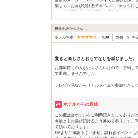
普段は全然関わることもないのでしょうが、
楽しく、お喜び頂けるチャペルココナッツに
い事がわかりました。
またのご来店心よりお待ちしております。
若い方が多く宿泊されているイメージを持っ
投稿者:みかんさん
5つ星のうち4.5
ホテル評価
4.80
外観：5
料
驚きと楽しさとおもてなしを感じました。
お部屋待ちの人がたくさんいたので、予約し
て退屈しませんでした。
テレビを見ながらリアルタイムで参加できるビ
ビンゴがそろわなくてもいろいろなチャンス
朝ごはん、わぁー！！！と声を出してしまう
ホテルからの返信
食べ物を定額で頼めるものもあるようなので
この度は当ホテルをご利用頂きましてありが
ラブホだけど、よくあるようなラブホじゃない
今後ともお喜び頂けるよう努めて参ります。7/
て頂いております。
HPよりご確認下さいませ。謎解きイベントも