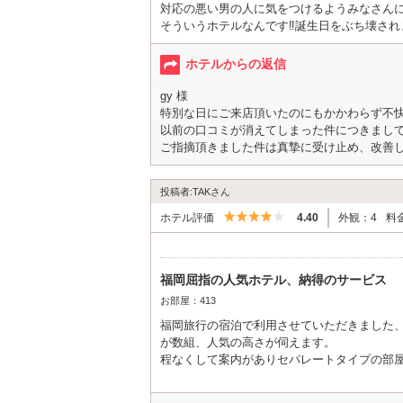
対応の悪い男の人に気をつけるようみなさん
そういうホテルなんです‼︎誕生日をぶち壊され
ホテルからの返信
gy 様
特別な日にご来店頂いたのにもかかわらず不
以前の口コミが消えてしまった件につきまし
ご指摘頂きました件は真摯に受け止め、改善
投稿者:TAKさん
5つ星のうち4
ホテル評価
4.40
外観：4
料
福岡屈指の人気ホテル、納得のサービス
お部屋：413
福岡旅行の宿泊で利用させていただきました、
が数組、人気の高さが伺えます。
程なくして案内がありセパレートタイプの部
せんでした、セパレートタイプはリビングと
あと寝室のテレビが壊れていたのか映りませ