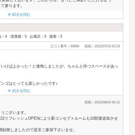
宿泊しているお客さんとの一体感があり楽しくてリピーターさんが多
して参ります。
続きを読む
ていましたが、老若男女楽しめる感じのいいホテルでした。
金：4
清潔感：5
お風呂：5
接客：5
口コミ番号：49999
投稿：2022/07/15 02:24
ていけばよかった！と後悔しましたが、ちゃんと待つスペースがあっ
ンゴはとっても楽しかったです♪
が何度もあって、ずっと楽しめました。
続きを読む
ほどオシャレでおいしいプレートでした。時間帯やプランによっては
投稿：2022/08/03 06:12
、今度はそうしたいと思いました。
とうございます。
ホテルで、特別な日にまた行きたいです♪
22リフレッシュOPENにより新コンセプトルームも10部屋追加させ
開始致しましたので是非ご参加下さいませ。