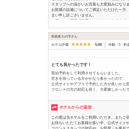
ありがとうございました
スタッフへの温かいお言葉も大変励みになり
また福岡来たら利用したいです
お部屋の設備についてご満足いただけた一方
まい申し訳ございません。
エアコンの稼働で改善されたとのことですが
めてまいります。
ベッドでゆっくりお休みいただけたとのお声
投稿者:わの字さん
福岡へお越しの際は、ぜひまたお立ち寄りく
5つ星のうち5
ホテル評価
5.00
外観：5
料
とても良かったです！
宿泊予約をして利用させてもらいました。
空きを待っている方がかなり多かったので、
公式サイトやアプリで予約した方が良いかと
フロントの方の対応も良く、大変嬉しかった
お部屋やお風呂も広く、ゆっくり休めました
ホテル内にコンビニがあるので、ちょっとし
ホテルからの返信
お酒など飲み物が買えて便利です。
この度は当ホテルをご利用いただき、またご
特に良かったのは食事です。朝ごはん無料等
お待ちいただくお客様が多い中、公式サイト
彼女も美味しいと大変喜んでくれました。
フロントスタッフの対応や、お部屋・お風呂