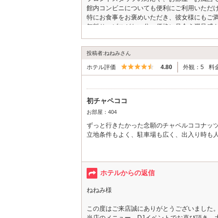
福岡に旅行へ来た際はまた遊びに来たいと思
館内コンビニについても便利にご利用いただ
特にお食事をお褒めいただき、彼女様にもご
無料サービスがない分、価格に見合う満足感
福岡へお越しの際は、ぜひまたお立ち寄りく
次回も心地よい時間をお過ごしいただけるよ
投稿者:ねねみさん
5つ星のうち4.5
ホテル評価
4.80
外観：5
料
初チャペココ
お部屋：404
ずっと行きたかった念願のチャペルココナッ
立地条件もよく、駐車場も広く、出入り時も
お部屋は清潔感があり掃除が行き届いている
ルームサービスはメニューが豊富で選ぶのが
ホテルからの返信
お風呂は広くアメニティも豊富でドライヤー
ねねみ様
22時から始まるビンゴゲームはDJさんが気
この度はご来店誠にありがとうございました
当店のメニュー、DJイベントでお喜び頂き、