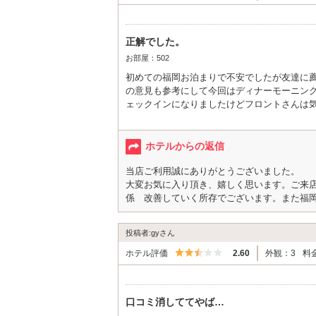
正解でした。
お部屋：502
初めての福岡お泊まりで不安でしたが友達に
の意見も参考にして今回はディナーモーニン
ェックインになりましたけどフロントさんは
いと思う気持ちを押し殺し、たまには二人で
た。
楽しみなディナーが期待通り美味しく思わず
ホテルからの返信
で王様気分になり満足の一日でした。いも行
ンを福岡旅行の際には、利用したいです。な
当店ご利用誠にありがとうございました。
とうございました。
大変お気に入り頂き、嬉しく思います。ご来
係 改善していく所存でございます。また福
投稿者:gyさん
5つ星のうち2.5
ホテル評価
2.60
外観：3
料
口コミ消しててやば…