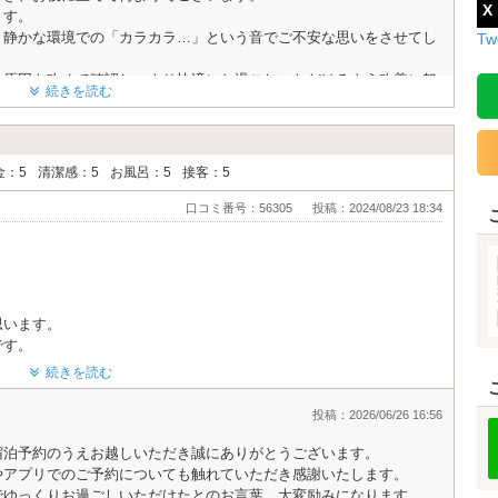
X
ます。
、静かな環境での「カラカラ…」という音でご不安な思いをさせてし
Tw
、原因を改めて確認し、より快適にお過ごしいただけるよう改善に努
続きを読む
に、スタッフ一同嬉しく思っております。
ださい。心よりお待ちしております。
金：5
清潔感：5
お風呂：5
接客：5
口コミ番号：56305
投稿：2024/08/23 18:34
思います。
です。
続きを読む
。
たお菓子や
投稿：2026/06/26 16:56
宿泊予約のうえお越しいただき誠にありがとうございます。
のサービスはなかったのですが、値段に見合った味でした！
やアプリでのご予約についても触れていただき感謝いたします。
でゆっくりお過ごしいただけたとのお言葉、大変励みになります。