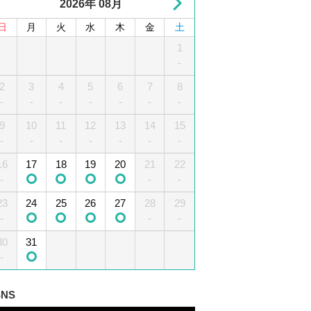
2026年 08月
日
月
火
水
木
金
土
1
2
3
4
1
5
-
-
-
2
6
3
7
4
8
5
9
10
6
11
7
12
8
-
-
-
-
-
-
-
-
-
-
13
9
10
14
15
11
12
16
13
17
14
18
15
19
-
-
-
-
-
-
-
-
-
-
16
20
17
21
18
22
19
23
20
24
21
25
22
26
-
-
-
-
-
-
-
-
-
23
27
24
28
25
29
26
30
27
28
29
-
-
-
-
30
31
-
SNS