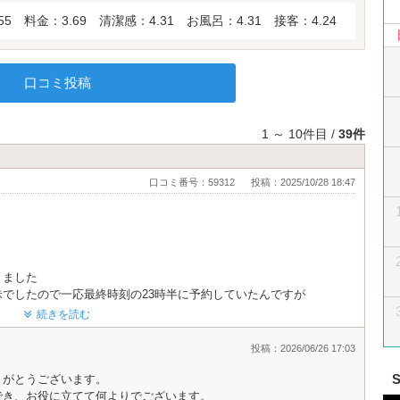
55
料金：3.69
清潔感：4.31
お風呂：4.31
接客：4.24
口コミ投稿
1 ～ 10件目 /
39件
口コミ番号：59312
投稿：2025/10/28 18:47
、
きました
でしたので一応最終時刻の23時半に予約していたんですが
せたら準備出来次第でと早めに変更して頂きました
続きを読む
ました
投稿：2026/06/26 17:03
になってて寝てる時気になるかなって感じでした
鳴らなくなりました。
りがとうございます。
でき、お役に立てて何よりでございます。