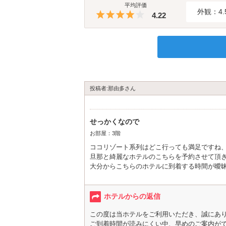
平均評価
外観：4.
5つ星のうち4
4.22
投稿者:那由多さん
せっかくなので
お部屋：3階
ココリゾート系列はどこ行っても満足ですね
旦那と綺麗なホテルのこちらを予約させて頂
大分からこちらのホテルに到着する時間が曖昧
思っていたより早く着いてしまって問い合わ
無理なお願いしているのに快く対応して頂き
設備等は満足だったのですが
ホテルからの返信
静かにしているとカラカラ…っと音が定期的
もしかしてと思ってエアコンを付けると音は
この度は当ホテルをご利用いただき、誠にあ
ベッドも広くてよく眠れました
ご到着時間が読みにくい中、早めのご案内が