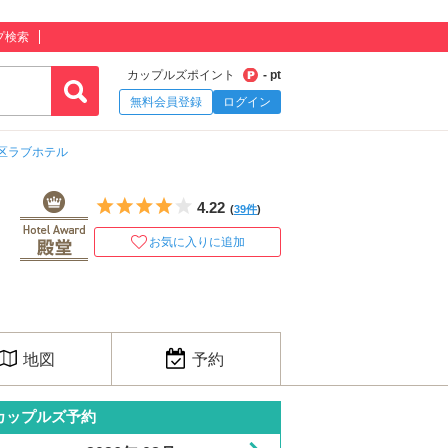
プ検索
カップルズポイント
- pt
無料会員登録
ログイン
区ラブホテル
5つ星のうち4
4.22
(
39件
)
お気に入りに追加
地図
予約
カップルズ予約