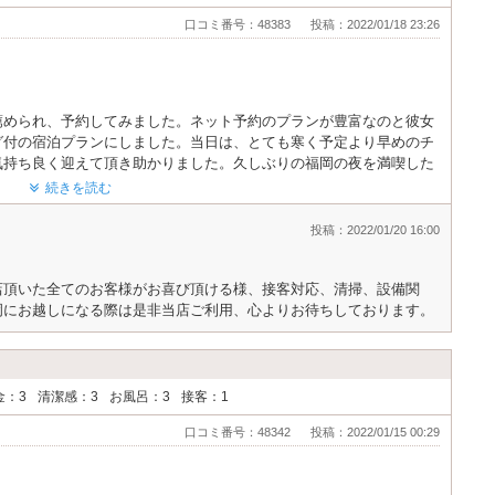
口コミ番号：48383
投稿：2022/01/18 23:26
薦められ、予約してみました。ネット予約のプランが豊富なのと彼女
グ付の宿泊プランにしました。当日は、とても寒く予定より早めのチ
気持ち良く迎えて頂き助かりました。久しぶりの福岡の夜を満喫した
まったりホテルライフもいいかなぁと気持ちを切り替えて過ごしまし
続きを読む
追加のルームサービスを注文しました。それからシネマとジャグジー
投稿：2022/01/20 16:00
くホテルより価格は少し高いけど個人的には安心して次回も予約プラ
により彼女が中庭で喜ぶ姿が忘れられないです。良い思い出をありが
店頂いた全てのお客様がお喜び頂ける様、接客対応、清掃、設備関
岡にお越しになる際は是非当店ご利用、心よりお待ちしております。
金：3
清潔感：3
お風呂：3
接客：1
口コミ番号：48342
投稿：2022/01/15 00:29