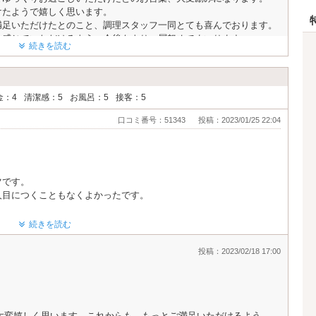
います。
けたようで嬉しく思います。
満足いただけたとのこと、調理スタッフ一同とても喜んでおります。
を感じていただけるよう、今後もより一層努めてまいります。
続きを読む
ださい。
う、スタッフ一同お待ちしております。
金：4
清潔感：5
お風呂：5
接客：5
口コミ番号：51343
投稿：2023/01/25 22:04
ツです。
人目につくこともなくよかったです。
感じでした。窓を開けると中庭が見えて綺麗でした。
続きを読む
楽しかったです。フードも美味しくてボリューミーでした。
投稿：2023/02/18 17:00
が2種類、ナノイーが置いてあったところがよかったです。
さくで、親近感が湧く方でした。
。
大変嬉しく思います。これからも、もっとご満足いただけるよう