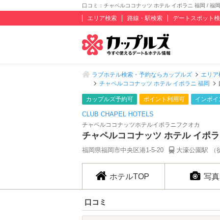
口コミ：チャペルココナッツ ホテル イポラニ 福岡 / 福
エリア検索
路線・駅検索
デートスポット検
ラブホテル検索・予約ならカップルズ
エリア
チャペルココナッツ ホテル イポラニ 福岡
カップルズ予約可
ポイント利用可
インボイ
CLUB CHAPEL HOTELS
チャペルココナッツホテルイポラニフクオカ
チャペルココナッツ ホテル イポラ
福岡県福岡市中央区港1-5-20
大濠公園駅 （
ホテルTOP
写真
口コミ