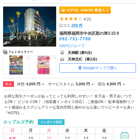
HOTEL AWARD 殿堂入り
5つ星のうち4
4.21
口コミ
208 件
福岡県福岡市中央区那の津3-15-9
092-731-7788
NAPOグループ
フォトギャラリー
天神駅 (車5分)
天神北IC
(車2分)
Googleマップで開く
休憩
4,000 円 ～
サービスタイム
5,000 円 ～
宿泊
6,900 円 ～
料金
お得な割引クーポンがあってとっても利用しやすい！ 女子会・男子会いつで
もOK！ ビジネスOK！（領収書インボイス対応） ご家族OK！ 駐車場無料リゾ
ート感溢れるラグジュアリーな室内空間と細やかな心遣いでリピーターも多い
『HOTEL ...
カップルズ予約
インボイス対応
日
月
火
水
木
金
9
10
11
12
13
14
8/