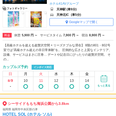
ホテル41AVグループ
フォトギャラリー
天神駅 (車9分)
天神北IC
(車5分)
Googleマップで開く
休憩
5,900 円 ～
サービスタイム
7,900 円 ～
宿泊
8,900 円 ～
料金
【高級ホテルを超える超贅沢空間 × リーズナブルな滞在】 8階の801・802号
室では“高級ホテル超えの非日常体験“を。 圧倒的な広さと上質なインテリア、
設備、サービスはまさに圧巻… デートや記念日にぴったりの超贅沢空間。 そ
の...
カップルズ予約
インボイス対応
日
月
火
水
木
金
9
10
11
12
13
14
8/
-
もっと見る
シーサイドももち海浜公園から3.8km
福岡県 福岡市中央区那の津
HOTEL SOL (ホテル ソル)