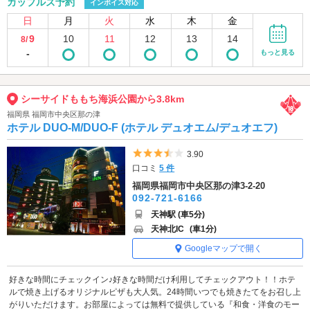
カップルズ予約
インボイス対応
日
月
火
水
木
金
9
10
11
12
13
14
8/
-
もっと見る
シーサイドももち海浜公園から3.8km
福岡県 福岡市中央区那の津
ホテル DUO-M/DUO-F (ホテル デュオエム/デュオエフ)
5つ星のうち3.5
3.90
口コミ
5 件
福岡県福岡市中央区那の津3-2-20
092-721-6166
天神駅 (車5分)
天神北IC
(車1分)
Googleマップで開く
好きな時間にチェックイン♪好きな時間だけ利用してチェックアウト！！ホテ
ルで焼き上げるオリジナルピザも大人気。24時間いつでも焼きたてをお召し上
がりいただけます。お部屋によっては無料で提供している『和食・洋食のモー