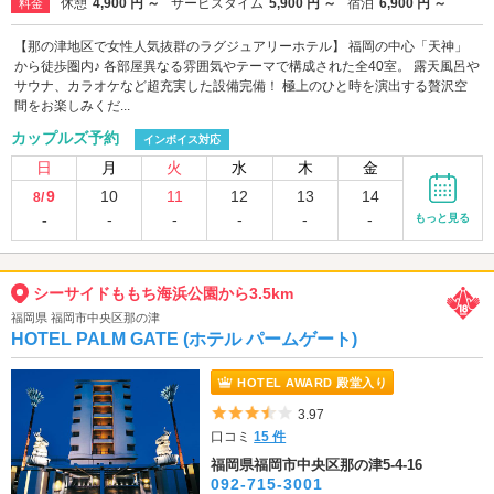
休憩
4,900 円 ～
サービスタイム
5,900 円 ～
宿泊
6,900 円 ～
料金
【那の津地区で女性人気抜群のラグジュアリーホテル】 福岡の中心「天神」
から徒歩圏内♪ 各部屋異なる雰囲気やテーマで構成された全40室。 露天風呂や
サウナ、カラオケなど超充実した設備完備！ 極上のひと時を演出する贅沢空
間をお楽しみくだ...
カップルズ予約
インボイス対応
日
月
火
水
木
金
9
10
11
12
13
14
8/
-
-
-
-
-
-
もっと見る
シーサイドももち海浜公園から3.5km
福岡県 福岡市中央区那の津
HOTEL PALM GATE (ホテル パームゲート)
HOTEL AWARD 殿堂入り
5つ星のうち3.5
3.97
口コミ
15 件
福岡県福岡市中央区那の津5-4-16
092-715-3001