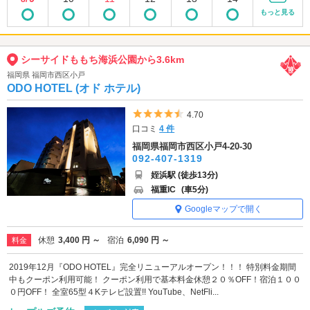
もっと見る
シーサイドももち海浜公園から3.6km
福岡県 福岡市西区小戸
ODO HOTEL (オド ホテル)
5つ星のうち4.5
4.70
口コミ
4 件
福岡県福岡市西区小戸4-20-30
092-407-1319
姪浜駅 (徒歩13分)
福重IC
(車5分)
Googleマップで開く
休憩
3,400 円 ～
宿泊
6,090 円 ～
料金
2019年12月『ODO HOTEL』完全リニューアルオープン！！！ 特別料金期間
中もクーポン利用可能！ クーポン利用で基本料金休憩２０％OFF！宿泊１００
０円OFF！ 全室65型４Kテレビ設置!! YouTube、NetFli...