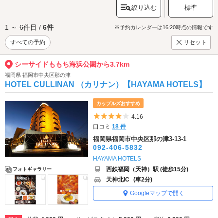
絞り込む
標準
1 ～ 6件目 /
6件
※予約カレンダーは16:20時点の情報です
すべての予約
リセット
シーサイドももち海浜公園から3.7km
福岡県 福岡市中央区那の津
HOTEL CULLINAN （カリナン）【HAYAMA HOTELS】
カップルズおすすめ
5つ星のうち4
4.16
口コミ
18 件
福岡県福岡市中央区那の津3-13-1
092-406-5832
HAYAMA HOTELS
西鉄福岡（天神）駅 (徒歩15分)
フォトギャラリー
天神北IC
(車2分)
Googleマップで開く