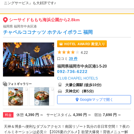
ニングサービス』も大好評です♪
シーサイドももち海浜公園から2.8km
福岡県 福岡市中央区港
チャペルココナッツ ホテル イポラニ 福岡
HOTEL AWARD 殿堂入り
5つ星のうち4
4.22
口コミ
39 件
福岡県福岡市中央区港1-5-20
092-736-6222
CLUB CHAPEL HOTELS
フォトギャラリー
大濠公園駅 (徒歩10分)
天神北IC
(車5分)
Googleマップで開く
休憩
4,390 円 ～
サービスタイム
4,390 円 ～
宿泊
7,690 円 ～
料金
天神＆博多へ便利なダブルアクセス！南国リゾート気分の非日常空間！？夜の
イルミネーションは必見☆ 【2026夏のグルメ】欲望大爆発！背徳メニュー解