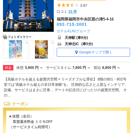
5つ星のうち3.5
3.97
口コミ
15 件
福岡県福岡市中央区那の津5-4-16
092-715-3001
ホテル41AVグループ
フォトギャラリー
天神駅 (車9分)
天神北IC
(車5分)
Googleマップで開く
休憩
5,900 円 ～
サービスタイム
7,900 円 ～
宿泊
8,900 円 ～
料金
【高級ホテルを超える超贅沢空間 × リーズナブルな滞在】 8階の801・802号
室では“高級ホテル超えの非日常体験“を。 圧倒的な広さと上質なインテリア、
設備、サービスはまさに圧巻… デートや記念日にぴったりの超贅沢空間。 そ
の...
クーポン
■ 休憩（全日）
客室基本料金 １０％OFF
（サービスタイム利用可）