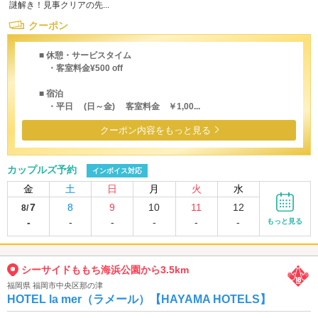
謎解き！見事クリアの先...
クーポン
■ 休憩・サービスタイム
・客室料金¥500 off
■ 宿泊
・平日 (日～金) 客室料金 ￥1,00...
クーポン内容をもっと見る
カップルズ予約
インボイス対応
金
土
日
月
火
水
7
8
9
10
11
12
8/
-
-
-
-
-
-
もっと見る
シーサイドももち海浜公園から3.5km
福岡県 福岡市中央区那の津
HOTEL la mer（ラメール）【HAYAMA HOTELS】