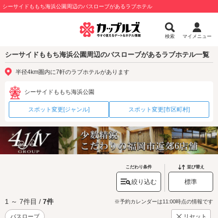
シーサイドももち海浜公園周辺のバスローブがあるラブホテル
検索
マイメニュー
シーサイドももち海浜公園周辺のバスローブがあるラブホテル一覧
半径4km圏内に7軒のラブホテルがあります
シーサイドももち海浜公園
スポット変更[ジャンル]
スポット変更[市区町村]
こだわり条件
並び替え
絞り込む
標準
1 ～ 7件目 /
7件
※予約カレンダーは11:00時点の情報です
バスローブ
リセット