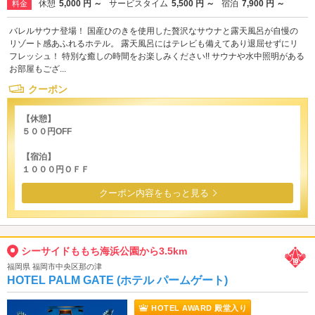
休憩
5,000 円 ～
サービスタイム
5,500 円 ～
宿泊
7,900 円 ～
料金
バレルサウナ登場！ 国産ひのきを使用した贅沢なサウナと露天風呂が自慢の
リゾート感あふれるホテル。 露天風呂にはテレビも備えてあり退屈せずにリ
フレッシュ！ 特別な癒しの時間をお楽しみください!! サウナや水中照明がある
お部屋もござ...
クーポン
【休憩】
５００円OFF
【宿泊】
１０００円ＯＦＦ
クーポン内容をもっと見る
シーサイドももち海浜公園から3.5km
福岡県 福岡市中央区那の津
HOTEL PALM GATE (ホテル パームゲート)
HOTEL AWARD 殿堂入り