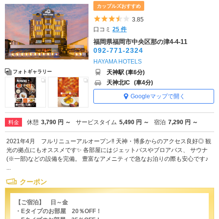
カップルズおすすめ
5つ星のうち3.5
3.85
口コミ
25 件
福岡県福岡市中央区那の津4-4-11
092-771-2324
HAYAMA HOTELS
天神駅 (車6分)
フォトギャラリー
天神北IC
(車4分)
Googleマップで開く
休憩
3,790 円 ～
サービスタイム
5,490 円 ～
宿泊
7,290 円 ～
料金
2021年4月 フルリニューアルオープン‼ 天神・博多からのアクセス良好◎ 観
光の拠点にもオススメです✨ 各部屋にはジェットバスやブロアバス、 サウナ
(※一部)などの設備を完備。 豊富なアメニティで急なお泊りの際も安心です♪
...
クーポン
【ご宿泊】 日～金
・Eタイプのお部屋 20％OFF！