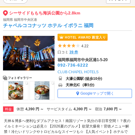
シーサイドももち海浜公園から2.8km
福岡県 福岡市中央区港
チャペルココナッツ ホテル イポラニ 福岡
HOTEL AWARD 殿堂入り
5つ星のうち4
4.22
口コミ
39 件
福岡県福岡市中央区港1-5-20
092-736-6222
CLUB CHAPEL HOTELS
フォトギャラリー
大濠公園駅 (徒歩10分)
天神北IC
(車5分)
Googleマップで開く
休憩
4,390 円 ～
サービスタイム
4,390 円 ～
宿泊
7,690 円 ～
料金
天神＆博多へ便利なダブルアクセス！南国リゾート気分の非日常空間！？夜の
イルミネーションは必見☆ 【2026夏のグルメ】欲望大爆発！背徳メニュー解
禁！冷たいドリンクやトロピカルなスイーツも☆ 【人気イベント】ホテルで