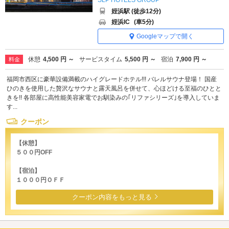
姪浜駅 (徒歩12分)
姪浜IC
(車5分)
Googleマップで開く
休憩
4,500 円 ～
サービスタイム
5,500 円 ～
宿泊
7,900 円 ～
料金
福岡市西区に豪華設備満載のハイグレードホテル!!! バレルサウナ登場！ 国産
ひのきを使用した贅沢なサウナと露天風呂を併せて、心ほどける至福のひとと
きを!! 各部屋に高性能美容家電でお馴染みの｢リファシリーズ｣を導入していま
す...
クーポン
【休憩】
５００円OFF
【宿泊】
１０００円ＯＦＦ
クーポン内容をもっと見る