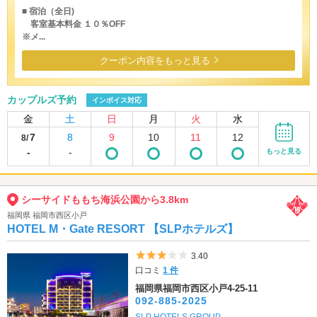
■ 宿泊（全日)
客室基本料金 １０％OFF
※メ...
クーポン内容をもっと見る
カップルズ予約
インボイス対応
金
土
日
月
火
水
7
8
9
10
11
12
8/
-
-
もっと見る
シーサイドももち海浜公園から3.8km
福岡県 福岡市西区小戸
HOTEL M・Gate RESORT 【SLPホテルズ】
5つ星のうち3
3.40
口コミ
1 件
福岡県福岡市西区小戸4-25-11
092-885-2025
SLP HOTELS GROUP