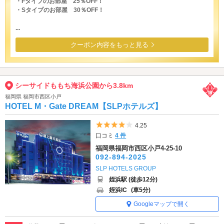
・Fタイプのお部屋 25％OFF！
・Sタイプのお部屋 30％OFF！
...
クーポン内容をもっと見る
シーサイドももち海浜公園から3.8km
福岡県 福岡市西区小戸
HOTEL M・Gate DREAM【SLPホテルズ】
5つ星のうち4
4.25
口コミ
4 件
福岡県福岡市西区小戸4-25-10
092-894-2025
SLP HOTELS GROUP
姪浜駅 (徒歩12分)
姪浜IC
(車5分)
Googleマップで開く