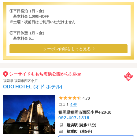
①平日宿泊（日～金）
基本料金 1,000円OFF
※土曜・祝前日はご利用いただけません
②平日休憩（月～金）
基本料金 5...
クーポン内容をもっと見る
シーサイドももち海浜公園から3.6km
福岡県 福岡市西区小戸
ODO HOTEL (オド ホテル)
5つ星のうち4.5
4.70
口コミ
4 件
福岡県福岡市西区小戸4-20-30
092-407-1319
姪浜駅 (徒歩13分)
福重IC
(車5分)