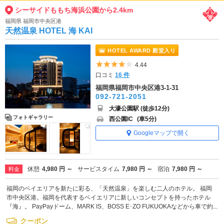
シーサイドももち海浜公園から2.4km
福岡県 福岡市中央区港
天然温泉 HOTEL 海 KAI
HOTEL AWARD 殿堂入り
5つ星のうち4
4.44
口コミ
16 件
福岡県福岡市中央区港3-1-31
092-721-2051
大濠公園駅 (徒歩12分)
フォトギャラリー
西公園IC
(車5分)
Googleマップで開く
休憩
4,980 円 ～
サービスタイム
7,980 円 ～
宿泊
7,980 円 ～
料金
福岡のベイエリアを新たに彩る、「天然温泉」を楽しむ二人のホテル。 福岡
市中央区港。福岡を代表するベイエリアに新しいコンセプトを持ったホテル
『海』。 PayPayドーム、MARK IS、BOSS E･ZO FUKUOKAなどから車で約...
クーポン