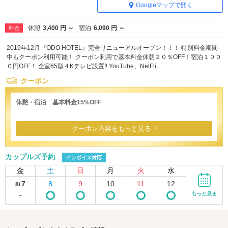
Googleマップで開く
休憩
3,400 円 ～
宿泊
6,090 円 ～
料金
2019年12月『ODO HOTEL』完全リニューアルオープン！！！ 特別料金期間
中もクーポン利用可能！ クーポン利用で基本料金休憩２０％OFF！宿泊１００
０円OFF！ 全室65型４Kテレビ設置!! YouTube、NetFli...
クーポン
休憩・宿泊 基本料金15%OFF
クーポン内容をもっと見る
カップルズ予約
インボイス対応
金
土
日
月
火
水
7
8
9
10
11
12
8/
-
もっと見る