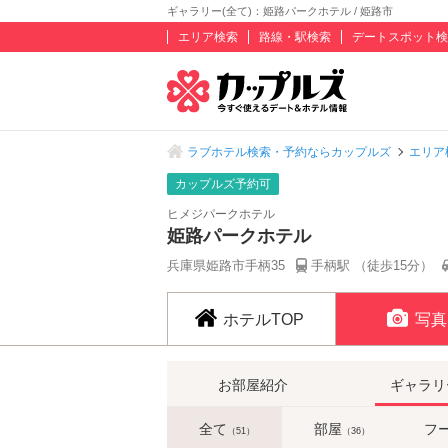
ギャラリー(全て)：姫路パークホテル / 姫路市
エリア検索
路線・駅検索
デートスポット検
ラブホテル検索・予約ならカップルズ
エリア
カップルズ予約可
ヒメジパークホテル
姫路パークホテル
兵庫県姫路市手柄35
手柄駅 （徒歩15分）
ホテルTOP
写真
お部屋紹介
ギャラリ
全て
部屋
フ
（51）
（36）