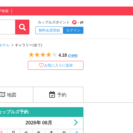
プ検索
カップルズポイント
- pt
無料会員登録
ログイン
ホテル
ギャラリー(全て)
5つ星のうち4
4.18
(
74件
)
お気に入りに追加
地図
予約
カップルズ予約
2026年 08月
日
月
火
水
木
金
土