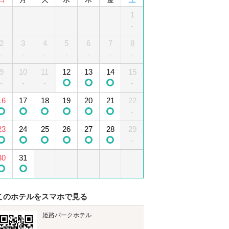
1
2
3
4
1
5
-
-
2
6
3
7
4
8
5
9
10
6
11
7
12
8
-
-
-
-
-
-
-
-
13
9
10
14
15
11
12
16
13
17
14
18
15
19
-
-
-
-
-
16
20
17
21
18
22
19
23
20
24
21
25
22
26
-
-
-
-
-
-
23
27
24
28
25
29
26
30
27
28
29
-
30
31
このホテルをスマホで見る
姫路パークホテル