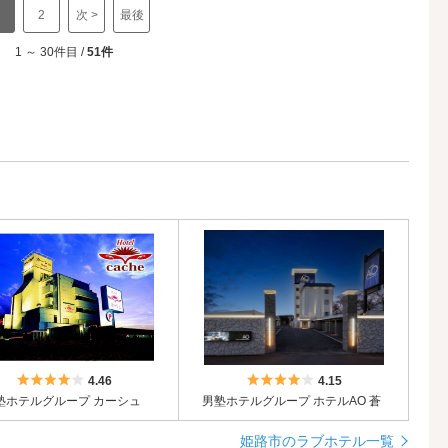
2
次 >
最後
1 ～ 30件目 /
51件
5つ星のうち4
5つ星のうち4
4.46
4.15
塾ホテルグループ カーシュ
男塾ホテルグループ ホテルAO 蒼
姫路市のラブホテル一覧