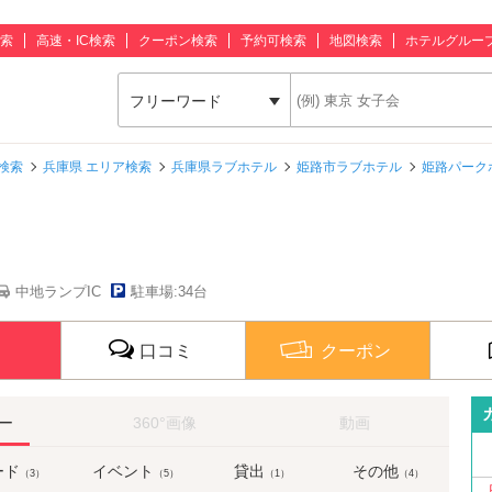
索
高速・IC検索
クーポン検索
予約可検索
地図検索
ホテルグルー
フリーワード
検索
兵庫県 エリア検索
兵庫県ラブホテル
姫路市ラブホテル
姫路パーク
中地ランプIC
駐車場:34台
口コミ
クーポン
ー
360°画像
動画
ード
イベント
貸出
その他
（3）
（5）
（1）
（4）