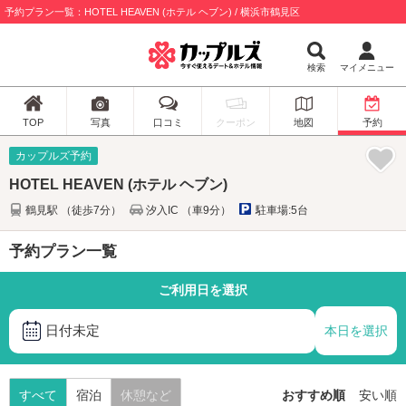
予約プラン一覧：HOTEL HEAVEN (ホテル ヘブン) / 横浜市鶴見区
検索
マイメニュー
TOP
写真
口コミ
クーポン
地図
予約
カップルズ予約
HOTEL HEAVEN (ホテル ヘブン)
鶴見駅 （徒歩7分）
汐入IC （車9分）
駐車場:5台
予約プラン一覧
ご利用日を選択
日付未定
本日を選択
すべて
宿泊
休憩など
おすすめ順
安い順