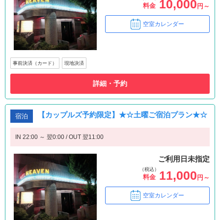
10,000
料金
円～
空室カレンダー
事前決済（カード）
現地決済
詳細・予約
【カップルズ予約限定】★☆土曜ご宿泊プラン★☆
宿泊
IN 22:00 ～ 翌0:00 / OUT 翌11:00
ご利用日未指定
（税込）
11,000
料金
円～
空室カレンダー