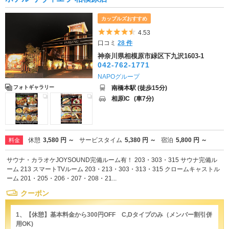
カップルズおすすめ
5つ星のうち4.5
4.53
口コミ
28 件
神奈川県相模原市緑区下九沢1603-1
042-762-1771
NAPOグループ
南橋本駅 (徒歩15分)
フォトギャラリー
相原IC
(車7分)
休憩
3,580 円 ～
サービスタイム
5,380 円 ～
宿泊
5,800 円 ～
料金
サウナ・カラオケJOYSOUND完備ルーム有！ 203・303・315 サウナ完備ル
ーム 213 スマートTVルーム 203・213・303・313・315 クロームキャストル
ーム 201・205・206・207・208・21...
クーポン
1、【休憩】基本料金から300円OFF C,Dタイプのみ（メンバー割引併
用OK)