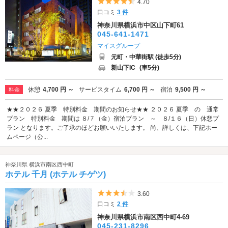
5つ星のうち4.5
4.70
口コミ
3 件
神奈川県横浜市中区山下町61
045-641-1471
マイスグループ
元町・中華街駅 (徒歩5分)
新山下IC
(車5分)
休憩
4,700 円 ～
サービスタイム
6,700 円 ～
宿泊
9,500 円 ～
料金
★★２０２６ 夏季 特別料金 期間のお知らせ★★ ２０２６ 夏季 の 通常
プラン 特別料金 期間は ８/７（金）宿泊プラン ～ ８/１６（日）休憩プ
ラン となります。ご了承のほどお願いいたします。 尚、詳しくは、下記ホー
ムページ（公...
神奈川県 横浜市南区西中町
ホテル 千月 (ホテル チゲツ)
5つ星のうち3.5
3.60
口コミ
2 件
神奈川県横浜市南区西中町4-69
045-231-8296