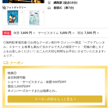
綱島駅 (徒歩18分)
都筑IC
(車7分)
フォトギャラリー
休憩
3,600 円 ～
サービスタイム
5,000 円 ～
宿泊
7,500 円 ～
料金
◎無料駐車場完備 ◎お得なクーポン発行中 ◎メンバー限定「ヘアケアレンタ
ル」スタート お食事も兼ねて当ホテルで大人の個室デート・究極の癒しタイ
ムをお楽しみください♡ お二人の大切な時間をお手伝いさせていただきます♪
エリア...
クーポン
特典①
全日利用可能
ショート・サービスタイム・休憩 500円OFF
宿泊 1,000円OFF
※メンバーズカードまたは他券との...
クーポン内容をもっと見る