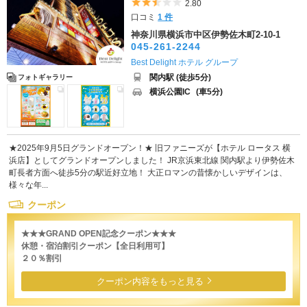
5つ星のうち2.5
2.80
口コミ
1 件
神奈川県横浜市中区伊勢佐木町2-10-1
045-261-2244
Best Delight ホテル グループ
関内駅 (徒歩5分)
フォトギャラリー
横浜公園IC
(車5分)
★2025年9月5日グランドオープン！★ 旧ファニーズが【ホテル ロータス 横
浜店】としてグランドオープンしました！ JR京浜東北線 関内駅より伊勢佐木
町長者方面へ徒歩5分の駅近好立地！ 大正ロマンの昔懐かしいデザインは、
様々な年...
クーポン
★★★GRAND OPEN記念クーポン★★★
休憩・宿泊割引クーポン【全日利用可】
２０％割引
クーポン内容をもっと見る