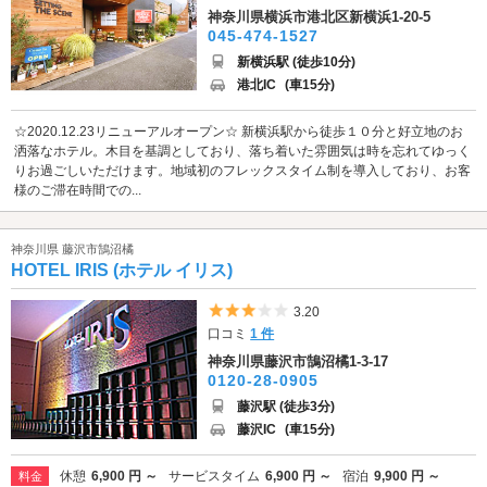
神奈川県横浜市港北区新横浜1-20-5
045-474-1527
新横浜駅 (徒歩10分)
港北IC
(車15分)
☆2020.12.23リニューアルオープン☆ 新横浜駅から徒歩１０分と好立地のお
洒落なホテル。木目を基調としており、落ち着いた雰囲気は時を忘れてゆっく
りお過ごしいただけます。地域初のフレックスタイム制を導入しており、お客
様のご滞在時間での...
神奈川県 藤沢市鵠沼橘
HOTEL IRIS (ホテル イリス)
5つ星のうち3
3.20
口コミ
1 件
神奈川県藤沢市鵠沼橘1-3-17
0120-28-0905
藤沢駅 (徒歩3分)
藤沢IC
(車15分)
休憩
6,900 円 ～
サービスタイム
6,900 円 ～
宿泊
9,900 円 ～
料金