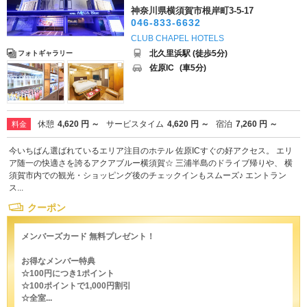
神奈川県横須賀市根岸町3-5-17
046-833-6632
CLUB CHAPEL HOTELS
北久里浜駅 (徒歩5分)
フォトギャラリー
佐原IC
(車5分)
休憩
4,620 円 ～
サービスタイム
4,620 円 ～
宿泊
7,260 円 ～
料金
今いちばん選ばれているエリア注目のホテル 佐原ICすぐの好アクセス。 エリ
ア随一の快適さを誇るアクアブルー横須賀☆ 三浦半島のドライブ帰りや、 横
須賀市内での観光・ショッピング後のチェックインもスムーズ♪ エントラン
ス...
クーポン
メンバーズカード 無料プレゼント！
お得なメンバー特典
☆100円につき1ポイント
☆100ポイントで1,000円割引
☆全室...