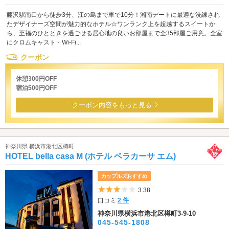
藤沢駅南口から徒歩3分、江の島まで車で10分！湘南デートに最適な洗練され
たデザイナーズ空間が魅力的なホテル☆ワンランク上を超越するスイートか
ら、至福のひとときを過ごせる居心地の良いお部屋まで全35部屋ご用意。全室
にクロムキャスト・Wi-Fi...
クーポン
休憩300円OFF
宿泊500円OFF
クーポン内容をもっと見る
神奈川県 横浜市港北区樽町
HOTEL bella casa M (ホテル ベラカーサ エム)
カップルズおすすめ
5つ星のうち3
3.38
口コミ
2 件
神奈川県横浜市港北区樽町3-9-10
045-545-1808