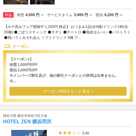
休憩
4,500 円 ～
サービスタイム
5,900 円 ～
宿泊
8,200 円 ～
料金
【ホテ呑みフェア開催中 1,200円 税込】 おつまみ1品(全6種)ドリンク2杯(全
20種) ⚫️ごぼうスティック ⚫️チヂミ ⚫️チートロ ⚫️鶏皮せんべい ⚫️パストラミ
⚫️鶏ハラミみぞれあん ソフトドリンク 6種 ア...
クーポン
【クーポン1】
休憩 1,000円OFF
宿泊 2,000円OFF
※メンバーズ割引及び、他の割引クーポンとの併用は出来ません。
※...
クーポン内容をもっと見る
神奈川県 横浜市神奈川区片倉
HOTEL ZEN 横浜羽沢
5つ星のうち3
3.40