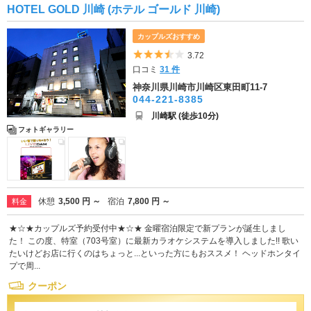
HOTEL GOLD 川崎 (ホテル ゴールド 川崎)
カップルズおすすめ
5つ星のうち3.5
3.72
口コミ
31 件
神奈川県川崎市川崎区東田町11-7
044-221-8385
川崎駅 (徒歩10分)
フォトギャラリー
休憩
3,500 円 ～
宿泊
7,800 円 ～
料金
★☆★カップルズ予約受付中★☆★ 金曜宿泊限定で新プランが誕生しまし
た！ この度、特室（703号室）に最新カラオケシステムを導入しました!! 歌い
たいけどお店に行くのはちょっと...といった方にもおススメ！ ヘッドホンタイ
プで周...
クーポン