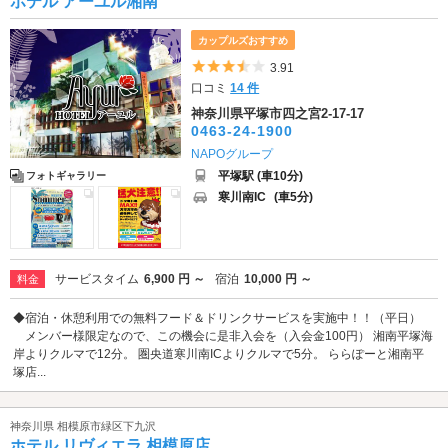
ホテル アーユル湘南
カップルズおすすめ
5つ星のうち3.5
3.91
口コミ
14 件
神奈川県平塚市四之宮2-17-17
0463-24-1900
NAPOグループ
平塚駅 (車10分)
フォトギャラリー
寒川南IC
(車5分)
サービスタイム
6,900 円 ～
宿泊
10,000 円 ～
料金
◆宿泊・休憩利用での無料フード＆ドリンクサービスを実施中！！（平日）
メンバー様限定なので、この機会に是非入会を（入会金100円） 湘南平塚海
岸よりクルマで12分。 圏央道寒川南ICよりクルマで5分。 ららぽーと湘南平
塚店...
神奈川県 相模原市緑区下九沢
ホテル リヴィエラ 相模原店