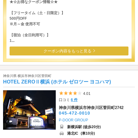
★☆お得なクーポン情報☆★
【フリータイム（土・日限定）】
500円OFF
※月～金 使用不可
【宿泊（全日利用可）】
1...
クーポン内容をもっと見る
神奈川県 横浜市神奈川区菅田町
HOTEL ZEROⅡ横浜 (ホテル ゼロツー ヨコハマ)
5つ星のうち4
4.01
口コミ
6 件
神奈川県横浜市神奈川区菅田町2742
045-472-0010
P-DOOR GROUP
新横浜駅 (徒歩20分)
港北IC
(車10分)