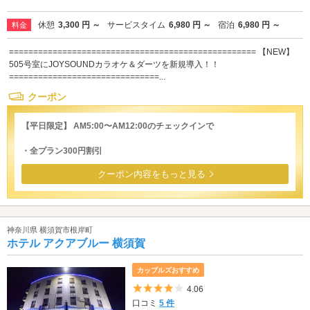
休憩
3,300 円 ～
サービスタイム
6,980 円 ～
宿泊
6,980 円 ～
料金
=================================================== 【NEW】
505号室にJOYSOUNDカラオケ＆ダーツを新規導入！！
===============================...
クーポン
【平日限定】 AM5:00〜AM12:00のチェックインで
・全プラン300円割引
クーポン内容をもっと見る
神奈川県 横須賀市根岸町
ホテル アクアブルー 横須賀
カップルズおすすめ
5つ星のうち4
4.06
口コミ
5 件