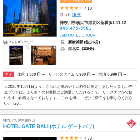
5つ星のうち4
4.10
口コミ
15 件
神奈川県横浜市港北区新横浜1-11-12
045-475-5561
J&M HOTEL GROUP
新横浜駅 (徒歩6分)
フォトギャラリー
港北IC
(車6分)
休憩
3,500 円 ～
サービスタイム
5,980 円 ～
宿泊
6,980 円 ～
料金
☆2025年10月1日より、さらにお求めやすい料金に改定しました☆ 新しい料
金プランは、より多くのお客様にご満足いただけるよう、 リーズナブルで使
いやすい内容となっております。 これを機に、ぜひご滞在をお楽しみくださ
い。 ♪20...
神奈川県 厚木市岡田
HOTEL GATE BALI (ホテル ゲートバリ)
5つ星のうち4
4.33