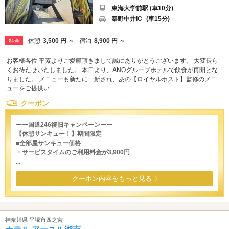
東海大学前駅 (車10分)
秦野中井IC
(車15分)
休憩
3,500 円 ～
宿泊
8,900 円 ～
料金
お客様各位 平素よりご愛顧頂きまして誠にありがとうございます。 大変長ら
くお待たせいたしました。 本日より、ANOグループホテルで飲食が再開とな
りました。 メニューも新たに一新され、あの【ロイヤルホスト】監修のメニ
ューをご提供い...
クーポン
ーー国道246復旧キャンペーンーー
【休憩サンキュー！】期間限定
■全部屋サンキュー価格
・サービスタイムのご利用料金が3,900円
...
クーポン内容をもっと見る
神奈川県 平塚市四之宮