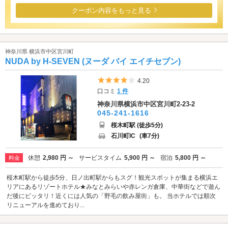
クーポン内容をもっと見る
神奈川県 横浜市中区宮川町
NUDA by H-SEVEN (ヌーダ バイ エイチセブン)
5つ星のうち4
4.20
口コミ
1 件
神奈川県横浜市中区宮川町2-23-2
045-241-1616
桜木町駅 (徒歩5分)
石川町IC
(車7分)
休憩
2,980 円 ～
サービスタイム
5,900 円 ～
宿泊
5,800 円 ～
料金
桜木町駅から徒歩5分、日ノ出町駅からもスグ！観光スポットが集まる横浜エ
リアにあるリゾートホテル★みなとみらいや赤レンガ倉庫、中華街などで遊ん
だ後にピッタリ！近くには人気の「野毛の飲み屋街」も。 当ホテルでは順次
リニューアルを進めており...