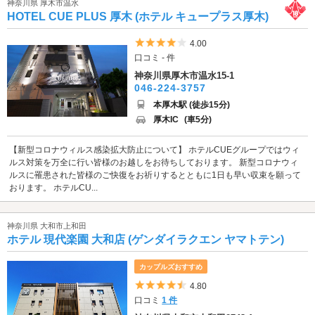
神奈川県 厚木市温水
HOTEL CUE PLUS 厚木 (ホテル キュープラス厚木)
5つ星のうち4
4.00
口コミ - 件
神奈川県厚木市温水15-1
046-224-3757
本厚木駅 (徒歩15分)
厚木IC
(車5分)
【新型コロナウィルス感染拡大防止について】 ホテルCUEグループではウィ
ルス対策を万全に行い皆様のお越しをお待ちしております。 新型コロナウィ
ルスに罹患された皆様のご快復をお祈りするとともに1日も早い収束を願って
おります。 ホテルCU...
神奈川県 大和市上和田
ホテル 現代楽園 大和店 (ゲンダイラクエン ヤマトテン)
カップルズおすすめ
5つ星のうち4.5
4.80
口コミ
1 件