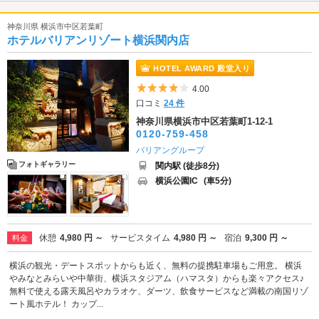
神奈川県 横浜市中区若葉町
ホテルバリアンリゾート横浜関内店
HOTEL AWARD 殿堂入り
5つ星のうち4
4.00
口コミ
24 件
神奈川県横浜市中区若葉町1-12-1
0120-759-458
バリアングループ
フォトギャラリー
関内駅 (徒歩8分)
横浜公園IC
(車5分)
休憩
4,980 円 ～
サービスタイム
4,980 円 ～
宿泊
9,300 円 ～
料金
横浜の観光・デートスポットからも近く、無料の提携駐車場もご用意。 横浜
やみなとみらいや中華街、横浜スタジアム（ハマスタ）からも楽々アクセス♪
無料で使える露天風呂やカラオケ、ダーツ、飲食サービスなど満載の南国リゾ
ート風ホテル！ カップ...