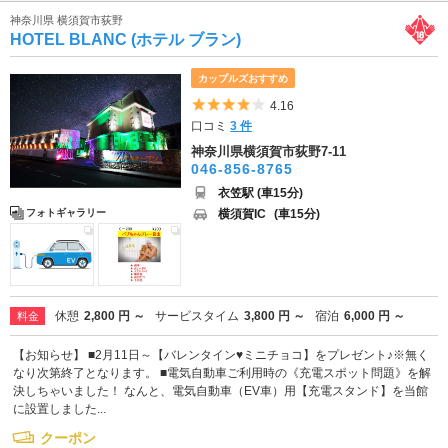
神奈川県 横須賀市荻野
HOTEL BLANC (ホテル ブラン)
カップルズおすすめ
5つ星のうち4
4.16
口コミ
3 件
神奈川県横須賀市荻野7-11
046-856-8765
衣笠駅 (車15分)
横須賀IC
(車15分)
フォトギャラリー
休憩
2,800 円 ～
サービスタイム
3,800 円 ～
宿泊
6,000 円 ～
料金
【お知らせ】 ■2月11日～【バレンタイン♥ミニチョコ】をプレゼント♪※無く
なり次第終了となります。 ■電気自動車ご利用時の《充電スポット問題》を解
決しちゃいました！ なんと、電気自動車（EV車）用【充電スタンド】を当館
に設置しました...
クーポン