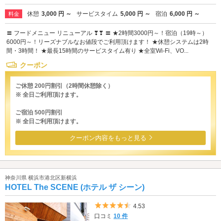
休憩
3,000 円 ～
サービスタイム
5,000 円 ～
宿泊
6,000 円 ～
料金
〓 フードメニュー リニューアル ❣❣ 〓 ★2時間3000円～！宿泊（19時～）
6000円～！リーズナブルなお値段でご利用頂けます！ ★休憩システムは2時
間・3時間！ ★最長15時間のサービスタイム有り ★全室Wi-Fi、VO...
クーポン
ご休憩 200円割引（2時間休憩除く）
※ 全日ご利用頂けます。
ご宿泊 500円割引
※ 全日ご利用頂けます。
クーポン内容をもっと見る
神奈川県 横浜市港北区新横浜
HOTEL The SCENE (ホテル ザ シーン)
5つ星のうち4.5
4.53
口コミ
10 件