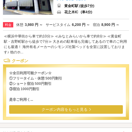
黄金町駅 (徒歩7分)
花之木IC
(車4分)
休憩
3,980 円 ～
サービスタイム
6,200 円 ～
宿泊
8,900 円 ～
料金
≪横浜中華街から車で約10分≫ ≪みなとみらいから車で約8分≫ ≪黄金町
駅・吉野町駅から徒歩で7分≫ 大きめの駐車場も完備してあるので車のご利用
にも最適！ 海外有名メーカーのシモンズ社製ベッドを全室に設置しておりま
す♪ 他のホ...
クーポン
☆全日利用可能クーポン☆
①フリータイム・休憩 500円割引
②ショート宿泊 500円割引
③宿泊 1000円割引
是非ご利用く...
クーポン内容をもっと見る