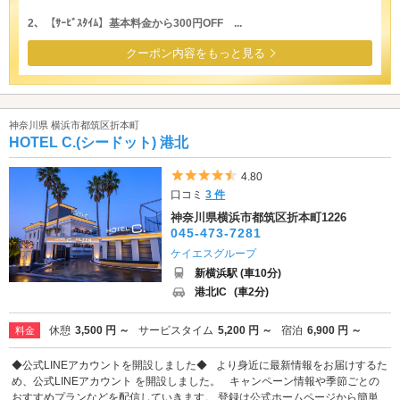
2、【ｻｰﾋﾞｽﾀｲﾑ】基本料金から300円OFF ...
クーポン内容をもっと見る
神奈川県 横浜市都筑区折本町
HOTEL C.(シードット) 港北
5つ星のうち4.5
4.80
口コミ
3 件
神奈川県横浜市都筑区折本町1226
045-473-7281
ケイエスグループ
新横浜駅 (車10分)
港北IC
(車2分)
休憩
3,500 円 ～
サービスタイム
5,200 円 ～
宿泊
6,900 円 ～
料金
◆公式LINEアカウントを開設しました◆ より身近に最新情報をお届けするた
め、公式LINEアカウント を開設しました。 キャンペーン情報や季節ごとの
おすすめプランなどを配信していきます。 登録は公式ホームページから簡単