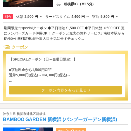
相模原IC
(車15分)
休憩
2,900 円 ～
サービスタイム
4,400 円 ～
宿泊
5,800 円 ～
料金
期間限定☆specialクーポン ◆平日宿泊 \1,500 OFF ◆平日休憩 ￥500 OFF 更
にメンバーズカード併用OK！ クーポンと充実の無料サービス♪ 南橋本駅から
徒歩5分 無料駐車場完備 人目を気にせずチェック...
クーポン
【SPECIALクーポン（日～金曜日限定）】
■宿泊料金から1,500円OFF
通常5,800円(税込)～⇒4,300円(税込)～
...
クーポン内容をもっと見る
神奈川県 横浜市港北区新横浜
BAMBOO GARDEN 新横浜 (バンブーガーデン新横浜)
カップルズおすすめ