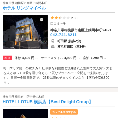
神奈川県 相模原市南区上鶴間本町
ホテル リングマイベル
5つ星のうち2.5
2.80
口コミ - 件
神奈川県相模原市南区上鶴間本町3-16-1
042-741-8211
町田駅 (徒歩2分)
横浜町田IC
(車8分)
休憩
4,400 円 ～
サービスタイム
4,900 円 ～
宿泊
7,290 円 ～
料金
町田エリア随一の駅チカ！ 圧倒的な利便性と洗練された空間で大人気♡ 大切
な人とゆっくり愛を語り合える 上質なプライベート空間をご提供いたしま
す。 日曜〜金曜日限定で、 23時以降のチェックインなら 【宿泊全室6,800
円...
神奈川県 横浜市中区伊勢佐木町
HOTEL LOTUS 横浜店【Best Delight Group】
カップルズおすすめ