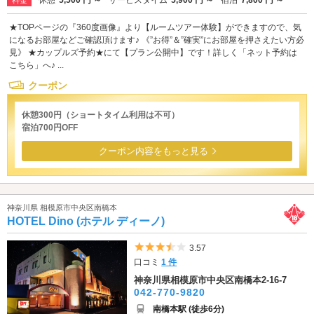
休憩
5,500 円 ～
サービスタイム
5,900 円 ～
宿泊
7,800 円 ～
料金
★TOPページの『360度画像』より【ルームツアー体験】ができますので、気
になるお部屋などご確認頂けます♪ 《”お得”＆”確実”にお部屋を押さえたい方必
見》 ★カップルズ予約★にて【プラン公開中】です！詳しく「ネット予約は
こちら」へ♪ ...
クーポン
休憩300円（ショートタイム利用は不可）
宿泊700円OFF
クーポン内容をもっと見る
神奈川県 相模原市中央区南橋本
HOTEL Dino (ホテル ディーノ)
5つ星のうち3.5
3.57
口コミ
1 件
神奈川県相模原市中央区南橋本2-16-7
042-770-9820
南橋本駅 (徒歩6分)