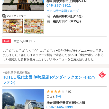
神奈川県大和市上和田2743-1
046-267-3911
ホテル現代楽園グループ
高座渋谷駅 (徒歩10分)
フォトギャラリー
横浜町田IC
(車15分)
休憩
5,630 円 ～
料金
♪｡*ﾟ☆ﾟ*｡♪｡*ﾟ☆ﾟ*｡♪｡*ﾟ☆ﾟ*｡♪｡*ﾟ☆ﾟ*｡♪ ■毎年恒例の秋冬メニューをご用意い
たしました！詳しくはメッセージ欄をご確認ください♪ ■『食欲の秋』に相応
しい厳選した食材を使用したオリジナルメニューをご用意致しました...
神奈川県 伊勢原市善波
HOTEL 現代楽園 伊勢原店 (ゲンダイラクエン イセハ
ラテン)
5つ星のうち4
4.02
口コミ
5 件
神奈川県伊勢原市善波1455
050-5445-0999