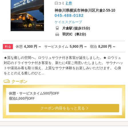
口コミ
2 件
神奈川県横浜市神奈川区片倉2-59-10
045-488-0182
ケイエスグループ
片倉駅 (徒歩15分)
羽沢IC
(車2分)
休憩
4,300 円 ～
サービスタイム
5,900 円 ～
宿泊
8,200 円 ～
料金
★質な癒しの空間へ。ロウリュサウナ付き客室が誕生しました。★ ロウリュ
対応のドライサウナ付き客室を、新たに4室ご用意いたしました。 サウナハッ
トや湯浴み着も取り揃え、上質なサウナ体験をお楽しみいただけます。 心身
をととのえる癒しのひと...
クーポン
休憩・サービスタイム500円OFF
宿泊1,000円OFF
クーポン内容をもっと見る