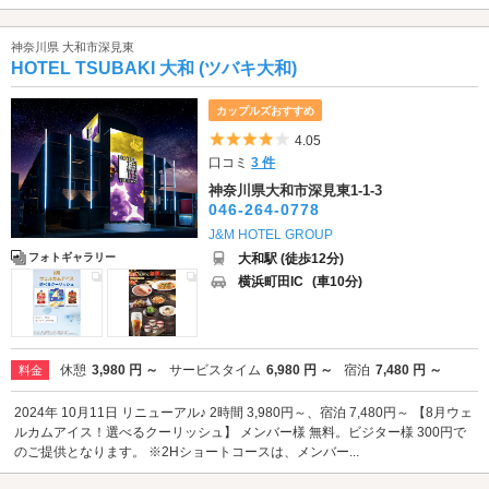
神奈川県 大和市深見東
HOTEL TSUBAKI 大和 (ツバキ大和)
カップルズおすすめ
5つ星のうち4
4.05
口コミ
3 件
神奈川県大和市深見東1-1-3
046-264-0778
J&M HOTEL GROUP
大和駅 (徒歩12分)
フォトギャラリー
横浜町田IC
(車10分)
休憩
3,980 円 ～
サービスタイム
6,980 円 ～
宿泊
7,480 円 ～
料金
2024年 10月11日 リニューアル♪ 2時間 3,980円～、宿泊 7,480円～ 【8月ウェ
ルカムアイス！選べるクーリッシュ】 メンバー様 無料。ビジター様 300円で
のご提供となります。 ※2Hショートコースは、メンバー...