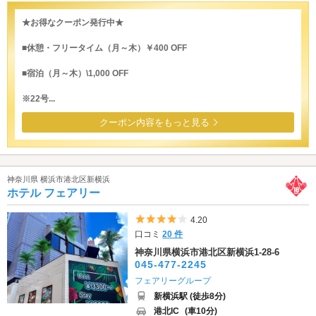
★お得なクーポン発行中★
■休憩・フリータイム（月～木）￥400 OFF
■宿泊（月～木）\1,000 OFF
※22号...
クーポン内容をもっと見る
神奈川県 横浜市港北区新横浜
ホテル フェアリー
5つ星のうち4
4.20
口コミ
20 件
神奈川県横浜市港北区新横浜1-28-6
045-477-2245
フェアリーグループ
新横浜駅 (徒歩8分)
港北IC
(車10分)