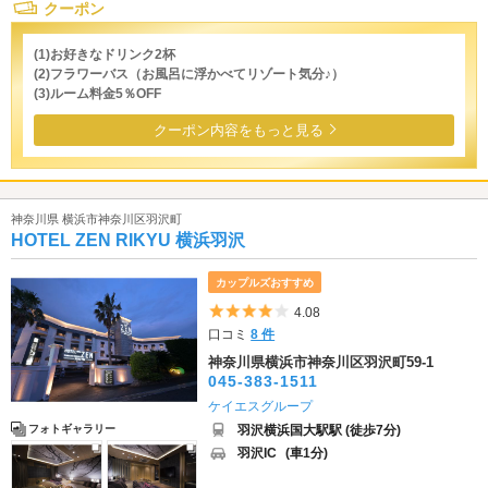
クーポン
(1)お好きなドリンク2杯
(2)フラワーバス（お風呂に浮かべてリゾート気分♪）
(3)ルーム料金5％OFF
クーポン内容をもっと見る
神奈川県 横浜市神奈川区羽沢町
HOTEL ZEN RIKYU 横浜羽沢
カップルズおすすめ
5つ星のうち4
4.08
口コミ
8 件
神奈川県横浜市神奈川区羽沢町59-1
045-383-1511
ケイエスグループ
羽沢横浜国大駅駅 (徒歩7分)
フォトギャラリー
羽沢IC
(車1分)