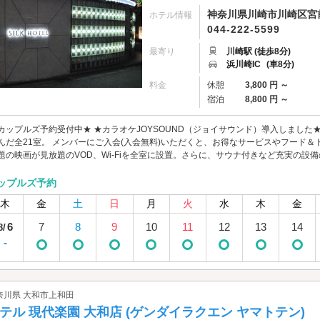
神奈川県川崎市川崎区宮前
ホテル情報
044-222-5599
最寄り
川崎駅 (徒歩8分)
浜川崎IC
(車8分)
料金
休憩
3,800 円 ～
宿泊
8,800 円 ～
カップルズ予約受付中★ ★カラオケJOYSOUND（ジョイサウンド）導入しました★ 
んだ全21室。 メンバーにご入会(入会無料)いただくと、お得なサービスやフード
題の映画が見放題のVOD、Wi-Fiを全室に設置。さらに、サウナ付きなど充実の設備
ップルズ予約
木
金
土
日
月
火
水
木
金
6
7
8
9
10
11
12
13
14
8/
-
奈川県 大和市上和田
テル 現代楽園 大和店 (ゲンダイラクエン ヤマトテン)