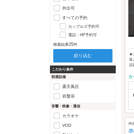
外出可
すべての予約
カップルズ予約可
電話・HP予約可
25
検索結果
件
★
富
話
こだわり条件
カ
部屋設備
露天風呂
岩盤浴
音響・映像・通信
カラオケ
神
VOD
ホ