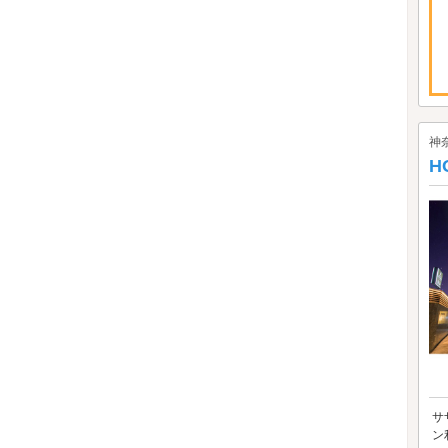
神
H
サ
ン