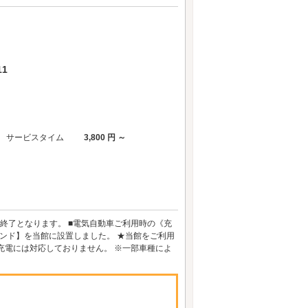
1
サービスタイム
3,800 円 ～
第終了となります。 ■電気自動車ご利用時の《充
ンド】を当館に設置しました。 ★当館をご利用
充電には対応しておりません。 ※一部車種によ