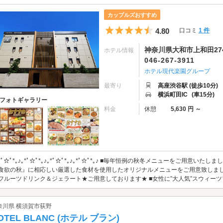
カップルズおすすめ
5つ星のうち4.5
4.80
口コミ
1 件
神奈川県大和市上和田274
ホテル情報
046-267-3911
ホテル現代楽園グループ
最寄り
高座渋谷駅 (徒歩10分)
横浜町田IC
(車15分)
フォトギャラリー
料金
休憩
5,630 円 ～
｡*ﾟ☆ﾟ*｡♪｡*ﾟ☆ﾟ*｡♪｡*ﾟ☆ﾟ*｡♪｡*ﾟ☆ﾟ*｡♪ ■毎年恒例の秋冬メニューをご用意
食欲の秋』に相応しい厳選した食材を使用したオリジナルメニューをご用意致しまし
フルーツドリンク＆ジェラート★ご用意しております★ ■女性に”大人気”スウィーツ
奈川県 横須賀市荻野
OTEL BLANC (ホテル ブラン)