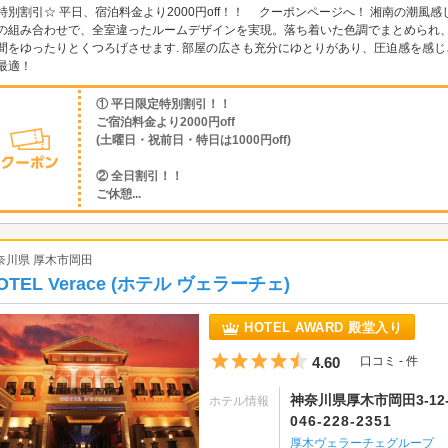
特別割引☆ 平日、宿泊料金より2000円off！！ クーポンページへ！ 湘南の潮
の組み合わせで、全室違ったルームデザインを実現。落ち着いた色調でまとめられ
間をゆったりとくつろげさせます. 部屋の広さも充分にゆとりがあり、圧迫感を感
最適！
① 平日限定特別割引！！
ご宿泊料金より2000円off
(土曜日・祝前日・特日は1000円off)
② 全日割引！！
ご休憩...
奈川県 厚木市岡田
OTEL Verace (ホテル ヴェラーチェ)
HOTEL AWARD 殿堂入り
5つ星のうち4.5
4.60
口コミ - 件
神奈川県厚木市岡田3-12-
ホテル情報
046-228-2351
厚木ヴェラーチェグループ