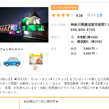
カップルズおすすめ
5つ星のうち4
4.16
口コミ
3 件
神奈川県横須賀市荻野7-1
ホテル情報
046-856-8765
最寄り
衣笠駅 (車15分)
横須賀IC
(車15分)
料金
休憩
2,800 円 ～
フォトギャラリー
宿泊
6,000 円 ～
お知らせ】 ■2月11日～【バレンタイン♥ミニチョコ】をプレゼント♪※無くなり次
スポット問題》を解決しちゃいました！ なんと、電気自動車（EV車）用【充電スタ
に「充電」が出来ちゃいます！当館ご利用後のドライブもこれで安心です★ ※高速
てコンセント...
★お得なクーポン発行中★