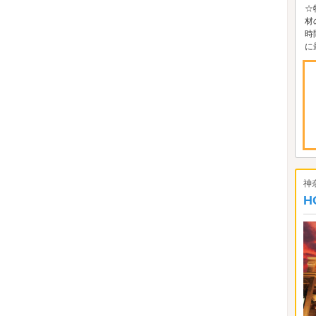
☆
材
時
に
神
H