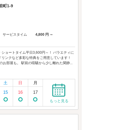
町1-9
サービスタイム
4,800 円 ～
ショートタイム平日3,600円～！ バラエティに
＆ドリンクなど多彩な特典をご用意しています！
のお部屋も。 駅前の喧騒から少し離れた閑静...
土
日
月
15
16
17
もっと見る