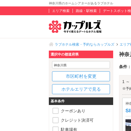
神奈川県のホームシアターがあるラブホテル
エリア検索
路線・駅検索
デートスポット検
ラブホテル検索・予約ならカップルズ
エリア
神奈
選択中の都道府県
神奈川県
条件
市区町村を変更
1 ～
ホテルエリアで見る
※予
基本条件
神
S
クーポンあり
クレジット決済可
駐車場有