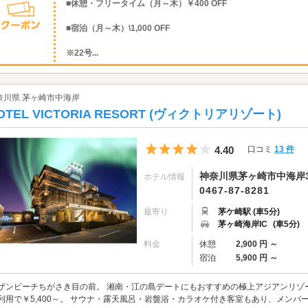
■休憩・フリータイム（月～木）￥400 OFF
■宿泊（月～木）\1,000 OFF
※22号...
奈川県 茅ヶ崎市中海岸
OTEL VICTORIA RESORT (ヴィクトリアリゾート)
5つ星のうち4
4.40
口コミ
13 件
神奈川県茅ヶ崎市中海岸3-
ホテル情報
0467-87-8281
最寄り
茅ケ崎駅 (車5分)
茅ヶ崎海岸IC
(車5分)
料金
休憩
2,900 円 ～
宿泊
5,900 円 ～
ザンビーチちがさき目の前。 湘南・江の島デートにもおすすめの極上アジアンリゾート
利用で￥5,400～。 サウナ・露天風呂・岩盤浴・カラオケ付き客室もあり、メンバー