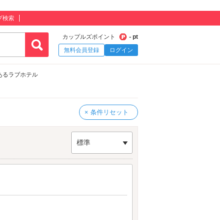
プ検索
カップルズポイント
- pt
無料会員登録
ログイン
あるラブホテル
× 条件リセット
標準