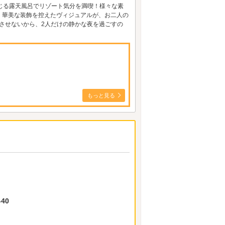
風感じる露天風呂でリゾート気分を満喫！様々な素
、華美な装飾を控えたヴィジュアルが、お二人の
じさせないから、2人だけの静かな夜を過ごすの
もっと見る
40