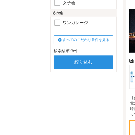
女子会
その他
ワンガレージ
すべてのこだわり条件を見る
25
検索結果
件
【
電
時
っ