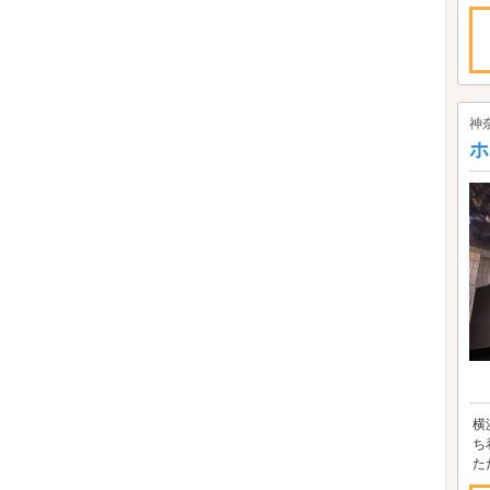
神
ホ
横
ち
た