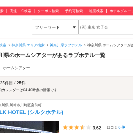
索
高速・IC検索
クーポン検索
予約可検索
地図検索
ホテルグルー
フリーワード
検索
神奈川県 エリア検索
神奈川県ラブホテル
神奈川県 ホームシアターが
川県のホームシアターがあるラブホテル一覧
：
ホームシアター
 25件目 /
25件
約カレンダーは04:40時点の情報です
奈川県 川崎市川崎区宮前町
ILK HOTEL (シルクホテル)
5つ星のうち3.5
3.62
口コミ
6 件