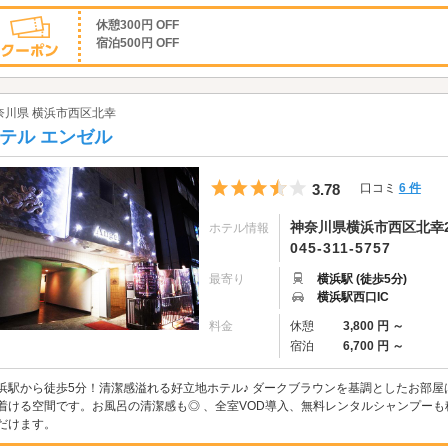
休憩300円 OFF
宿泊500円 OFF
奈川県 横浜市西区北幸
テル エンゼル
5つ星のうち3.5
3.78
口コミ
6 件
神奈川県横浜市西区北幸2-
ホテル情報
045-311-5757
最寄り
横浜駅 (徒歩5分)
横浜駅西口IC
料金
休憩
3,800 円 ～
宿泊
6,700 円 ～
浜駅から徒歩5分！清潔感溢れる好立地ホテル♪ ダークブラウンを基調としたお部
着ける空間です。お風呂の清潔感も◎ 、全室VOD導入、無料レンタルシャンプー
だけます。