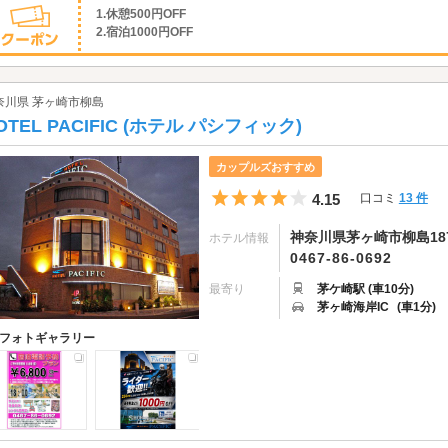
1.休憩500円OFF
2.宿泊1000円OFF
奈川県 茅ヶ崎市柳島
OTEL PACIFIC (ホテル パシフィック)
カップルズおすすめ
5つ星のうち4
4.15
口コミ
13 件
神奈川県茅ヶ崎市柳島18
ホテル情報
0467-86-0692
最寄り
茅ケ崎駅 (車10分)
茅ヶ崎海岸IC
(車1分)
フォトギャラリー