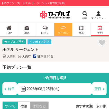
予約プラン一覧：ホテル リージェント / 名古屋市緑区
検索
マイメニュー
TOP
写真
口コミ
クーポン
地図
予約
カップルズ予約
インボイス対応
ホテル リージェント
大高駅
大高IC
駐車場:65台
予約プラン一覧
ご利用日を選択
2026年08月25日(火)
前日
翌日
すべて
宿泊
休憩など
おすすめ順
安い順