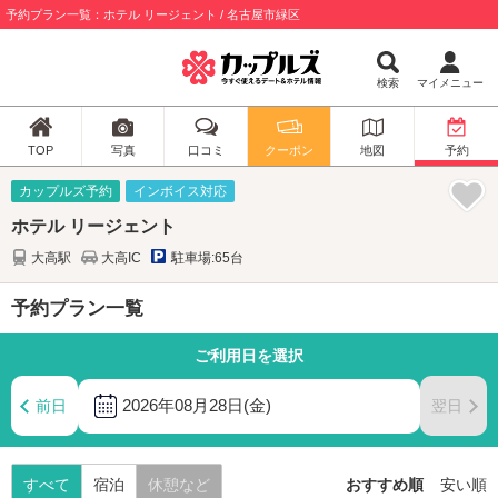
予約プラン一覧：ホテル リージェント / 名古屋市緑区
検索
マイメニュー
TOP
写真
口コミ
クーポン
地図
予約
カップルズ予約
インボイス対応
ホテル リージェント
大高駅
大高IC
駐車場:65台
予約プラン一覧
ご利用日を選択
2026年08月28日(金)
前日
翌日
すべて
宿泊
休憩など
おすすめ順
安い順