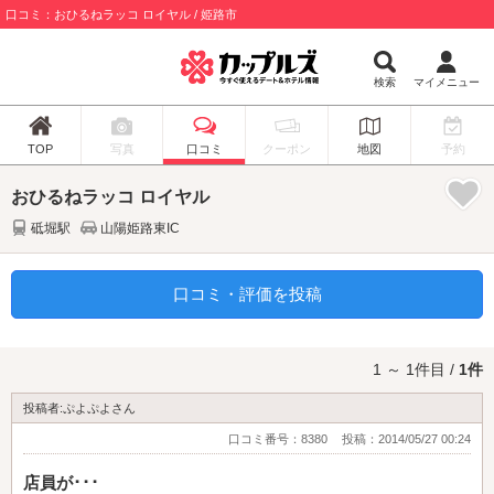
口コミ：おひるねラッコ ロイヤル / 姫路市
検索
マイメニュー
TOP
写真
口コミ
クーポン
地図
予約
おひるねラッコ ロイヤル
砥堀駅
山陽姫路東IC
口コミ・評価を投稿
1 ～ 1件目 /
1件
投稿者:ぷよぷよさん
口コミ番号：8380
投稿：2014/05/27 00:24
店員が･･･