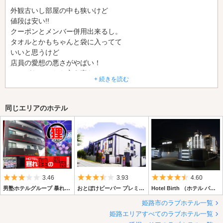
外観古いし部屋の中も狭いけど
値段は安い!!
クーポンとメンバー併用出来るし。
タオルとかもちゃんと袋に入ってて
いいと思うけど
店員の愛想の悪さがやばい！
そこがなかったら言う事なし！
+ 続きを読む
同じエリアのホテル
5つ星のうち3
5つ星のうち3.5
5つ星のうち4.
3.46
3.93
4.60
男塾ホテルグループ 暴れ狸の鬼袋 姫路駅前店
おとぼけビーバー プレミアム
Hotel Birth （ホテル バース）
姫路市のラブホテル一覧
姫路エリアすべてのラブホテル一覧