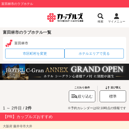
富田林市のラブホテル
検索
マイメニュー
富田林市のラブホテル一覧
富田林市
市区町村を変更
ホテルエリアで見る
こだわり条件
並び替え
絞り込む
標準
1 ～ 2件目 /
2件
※予約カレンダーは02:10時点の情報です
【PR】カップルズおすすめ
大阪府 藤井寺市大井