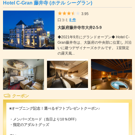
Hotel C-Gran 藤井寺 (ホテル シーグラン)
5つ星のうち3.5
3.95
口コミ
8 件
大阪府藤井寺市大井2-5-9
◆2021年9月にグランドオープン◆ Hotel C-
Gran藤井寺は、大阪府の中央部に位置し 川沿
いに建つデザイナーズホテルです。 1室限定
の露天風...
クーポン
■オープニング記念！選べるギフトプレゼントクーポン♪
・メンバーズカード（当日より10％OFF）
・指定のアダルトグッズ