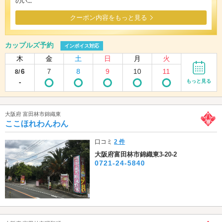
のい...
クーポン内容をもっと見る
カップルズ予約
インボイス対応
木
金
土
日
月
火
6
7
8
9
10
11
8/
-
もっと見る
大阪府 富田林市錦織東
ここほれわんわん
口コミ
2 件
大阪府富田林市錦織東3-20-2
0721-24-5840